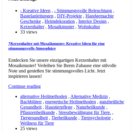
- Kreative Ideen
,
- Stimmungsvolle Beleuchtung
,
Bastelanleitungen
,
DIY-Projekte
,
Handgemachte
Geschenke
,
Heimdekoration
,
Interior Design
,
Kerzenhalter
,
Mosaikmuster
,
Wohnkultur
33 views
?Kerzenhalter mit Mosaikmuster: Kreative Ideen für eine
stimmungsvolle Atmosphäre
Entdecken Sie unsere einzigartigen Kerzenhalter mit
Mosaikmuster! Verleihen Sie Ihrem Zuhause eine stilvolle
Note und genießen Sie stimmungsvolles Licht. Jetzt
inspirieren lassen!
Continue reading
alternative Heilmethoden
,
Alternative Medizin
,
Bachblüten
,
energetische Heilmethoden
,
ganzheitliche
Gesundheit
,
Haustierpflege
,
Naturheilkunde
,
Pflanzenheilkunde
,
Stressbewältigung für Tiere.
,
Tiergesundheit
,
Tierheilkunde
,
Tierpsychologie
,
Wellness für Tiere
25 views