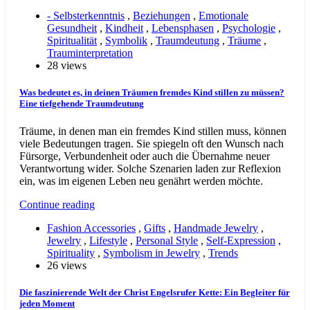
- Selbsterkenntnis
,
Beziehungen
,
Emotionale
Gesundheit
,
Kindheit
,
Lebensphasen
,
Psychologie
,
Spiritualität
,
Symbolik
,
Traumdeutung
,
Träume
,
Trauminterpretation
28 views
Was bedeutet es, in deinen Träumen fremdes Kind stillen zu müssen?
Eine tiefgehende Traumdeutung
Träume, in denen man ein fremdes Kind stillen muss, können
viele Bedeutungen tragen. Sie spiegeln oft den Wunsch nach
Fürsorge, Verbundenheit oder auch die Übernahme neuer
Verantwortung wider. Solche Szenarien laden zur Reflexion
ein, was im eigenen Leben neu genährt werden möchte.
Continue reading
Fashion Accessories
,
Gifts
,
Handmade Jewelry
,
Jewelry
,
Lifestyle
,
Personal Style
,
Self-Expression
,
Spirituality
,
Symbolism in Jewelry
,
Trends
26 views
Die faszinierende Welt der Christ Engelsrufer Kette: Ein Begleiter für
jeden Moment