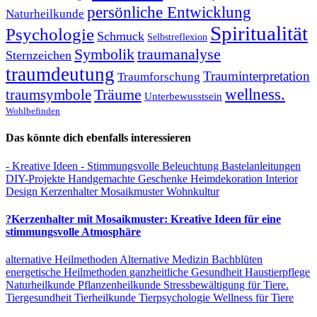
persönliche Entwicklung
Naturheilkunde
Spiritualität
Psychologie
Schmuck
Selbstreflexion
Symbolik
traumanalyse
Sternzeichen
traumdeutung
Trauminterpretation
Traumforschung
Träume
wellness.
traumsymbole
Unterbewusstsein
Wohlbefinden
Das könnte dich ebenfalls interessieren
- Kreative Ideen
- Stimmungsvolle Beleuchtung
Bastelanleitungen
DIY-Projekte
Handgemachte Geschenke
Heimdekoration
Interior
Design
Kerzenhalter
Mosaikmuster
Wohnkultur
?Kerzenhalter mit Mosaikmuster: Kreative Ideen für eine
stimmungsvolle Atmosphäre
alternative Heilmethoden
Alternative Medizin
Bachblüten
energetische Heilmethoden
ganzheitliche Gesundheit
Haustierpflege
Naturheilkunde
Pflanzenheilkunde
Stressbewältigung für Tiere.
Tiergesundheit
Tierheilkunde
Tierpsychologie
Wellness für Tiere