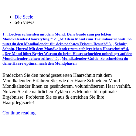
Die Seele
646 views
1. „Locken schneiden mit dem Mond: Dein Guide zum perfekten
Mondkalender-Haarstyling!“ 2. „Mit dem Mond zum Traumhaarschnitt: So
nutzt du den Mondkalender für dein nächstes Friseur-Besuch“ 3. „Schnitt,
Schnitt, Hurra! Mit dem Mondkalender zum erfolgreichen Haarschnitt“ 4.
„Der Mond führt Regie: Warum du beim Haare schneiden unbedingt auf den
Mondkalender achten solltest“ 5. „Mondkalender-Guide: So schneidest du
deine Haare optimal nach den Mondphasen
Entdecken Sie den mondgesteuerten Haarschnitt mit dem
Mondkalender. Erfahren Sie, wie der Haare Schneiden Mond
Mondkalender Ihnen zu gesünderem, voluminöserem Haar verhilft.
Nutzen Sie die natürlichen Zyklen des Mondes für optimale
Ergebnisse. Probieren Sie es aus & erreichen Sie Ihre
Haarpflegeziele!
Continue reading