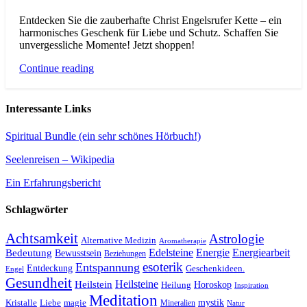
Entdecken Sie die zauberhafte Christ Engelsrufer Kette – ein
harmonisches Geschenk für Liebe und Schutz. Schaffen Sie
unvergessliche Momente! Jetzt shoppen!
Continue reading
Interessante Links
Spiritual Bundle (ein sehr schönes Hörbuch!)
Seelenreisen – Wikipedia
Ein Erfahrungsbericht
Schlagwörter
Achtsamkeit
Astrologie
Alternative Medizin
Aromatherapie
Edelsteine
Energie
Energiearbeit
Bedeutung
Bewusstsein
Beziehungen
esoterik
Entspannung
Entdeckung
Geschenkideen.
Engel
Gesundheit
Heilsteine
Heilstein
Horoskop
Heilung
Inspiration
Meditation
Kristalle
magie
mystik
Liebe
Mineralien
Natur