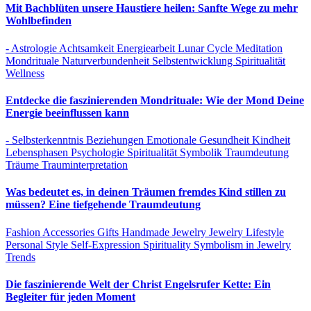
Mit Bachblüten unsere Haustiere heilen: Sanfte Wege zu mehr
Wohlbefinden
- Astrologie
Achtsamkeit
Energiearbeit
Lunar Cycle
Meditation
Mondrituale
Naturverbundenheit
Selbstentwicklung
Spiritualität
Wellness
Entdecke die faszinierenden Mondrituale: Wie der Mond Deine
Energie beeinflussen kann
- Selbsterkenntnis
Beziehungen
Emotionale Gesundheit
Kindheit
Lebensphasen
Psychologie
Spiritualität
Symbolik
Traumdeutung
Träume
Trauminterpretation
Was bedeutet es, in deinen Träumen fremdes Kind stillen zu
müssen? Eine tiefgehende Traumdeutung
Fashion Accessories
Gifts
Handmade Jewelry
Jewelry
Lifestyle
Personal Style
Self-Expression
Spirituality
Symbolism in Jewelry
Trends
Die faszinierende Welt der Christ Engelsrufer Kette: Ein
Begleiter für jeden Moment