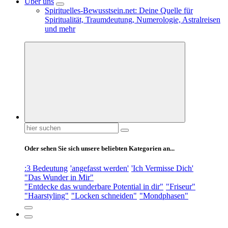
Über uns
Spirituelles-Bewusstsein.net: Deine Quelle für
Spiritualität, Traumdeutung, Numerologie, Astralreisen
und mehr
Suchen
nach:
Oder sehen Sie sich unsere beliebten Kategorien an...
:3 Bedeutung
'angefasst werden'
'Ich Vermisse Dich'
"Das Wunder in Mir"
"Entdecke das wunderbare Potential in dir"
"Friseur"
"Haarstyling"
"Locken schneiden"
"Mondphasen"