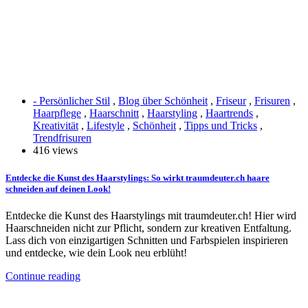
- Persönlicher Stil
,
Blog über Schönheit
,
Friseur
,
Frisuren
,
Haarpflege
,
Haarschnitt
,
Haarstyling
,
Haartrends
,
Kreativität
,
Lifestyle
,
Schönheit
,
Tipps und Tricks
,
Trendfrisuren
416 views
Entdecke die Kunst des Haarstylings: So wirkt traumdeuter.ch haare
schneiden auf deinen Look!
Entdecke die Kunst des Haarstylings mit traumdeuter.ch! Hier wird
Haarschneiden nicht zur Pflicht, sondern zur kreativen Entfaltung.
Lass dich von einzigartigen Schnitten und Farbspielen inspirieren
und entdecke, wie dein Look neu erblüht!
Continue reading