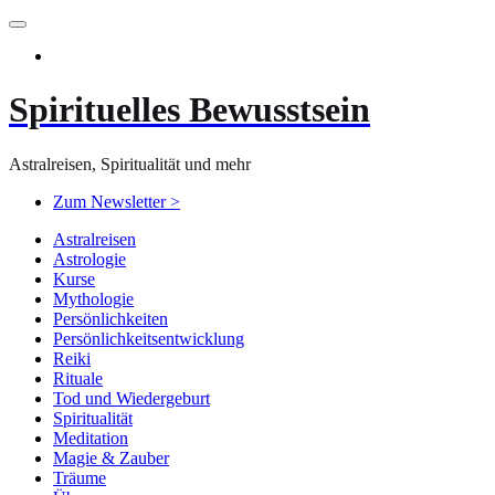
Zum
Inhalt
springen
Spirituelles Bewusstsein
Astralreisen, Spiritualität und mehr
Zum Newsletter >
Astralreisen
Astrologie
Kurse
Mythologie
Persönlichkeiten
Persönlichkeitsentwicklung
Reiki
Rituale
Tod und Wiedergeburt
Spiritualität
Meditation
Magie & Zauber
Träume