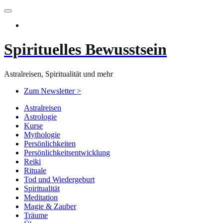
Zum
Inhalt
springen
Spirituelles Bewusstsein
Astralreisen, Spiritualität und mehr
Zum Newsletter >
Astralreisen
Astrologie
Kurse
Mythologie
Persönlichkeiten
Persönlichkeitsentwicklung
Reiki
Rituale
Tod und Wiedergeburt
Spiritualität
Meditation
Magie & Zauber
Träume