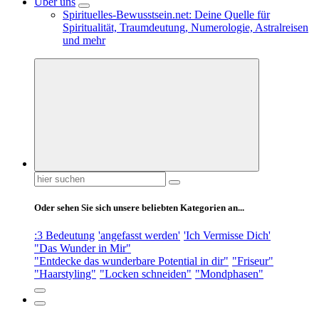
Über uns
Spirituelles-Bewusstsein.net: Deine Quelle für
Spiritualität, Traumdeutung, Numerologie, Astralreisen
und mehr
Suchen
nach:
Oder sehen Sie sich unsere beliebten Kategorien an...
:3 Bedeutung
'angefasst werden'
'Ich Vermisse Dich'
"Das Wunder in Mir"
"Entdecke das wunderbare Potential in dir"
"Friseur"
"Haarstyling"
"Locken schneiden"
"Mondphasen"