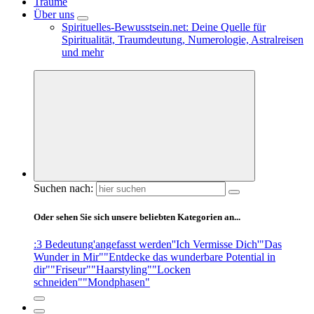
Träume
Über uns
Spirituelles-Bewusstsein.net: Deine Quelle für
Spiritualität, Traumdeutung, Numerologie, Astralreisen
und mehr
Suchen nach:
Oder sehen Sie sich unsere beliebten Kategorien an...
:3 Bedeutung
'angefasst werden'
'Ich Vermisse Dich'
"Das
Wunder in Mir"
"Entdecke das wunderbare Potential in
dir"
"Friseur"
"Haarstyling"
"Locken
schneiden"
"Mondphasen"