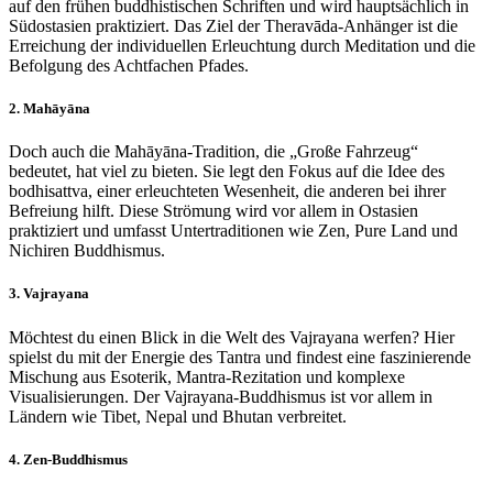
auf den frühen buddhistischen Schriften und wird hauptsächlich in
Südostasien praktiziert. Das Ziel der Theravāda-Anhänger ist die
Erreichung der individuellen Erleuchtung durch Meditation und die
Befolgung des Achtfachen Pfades.
2. Mahāyāna
Doch auch die Mahāyāna-Tradition, die „Große Fahrzeug“
bedeutet, hat viel zu bieten. Sie legt den Fokus auf die Idee des
bodhisattva, einer erleuchteten Wesenheit, die anderen bei ihrer
Befreiung hilft. Diese Strömung wird vor allem in Ostasien
praktiziert und umfasst Untertraditionen wie Zen, Pure Land und
Nichiren Buddhismus.
3. Vajrayana
Möchtest du einen Blick in die Welt des Vajrayana werfen? Hier
spielst du mit der Energie des Tantra und findest eine faszinierende
Mischung aus Esoterik, Mantra-Rezitation und komplexe
Visualisierungen. Der Vajrayana-Buddhismus ist vor allem in
Ländern wie Tibet, Nepal und Bhutan verbreitet.
4. Zen-Buddhismus