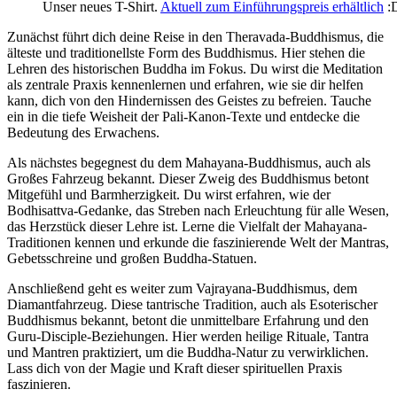
Unser neues T-Shirt.
Aktuell zum Einführungspreis erhältlich
:
Zunächst führt dich deine Reise in den Theravada-Buddhismus, die
älteste und traditionellste Form des Buddhismus. Hier stehen die
Lehren des historischen Buddha im Fokus. Du wirst die Meditation
als zentrale Praxis kennenlernen und erfahren, wie sie dir helfen
kann, dich von den Hindernissen des Geistes zu befreien. Tauche
ein in die tiefe Weisheit der Pali-Kanon-Texte und entdecke die
Bedeutung des Erwachens.
Als nächstes begegnest du dem Mahayana-Buddhismus, auch als
Großes Fahrzeug bekannt. Dieser Zweig des Buddhismus betont
Mitgefühl und Barmherzigkeit. Du wirst erfahren, wie der
Bodhisattva-Gedanke, das Streben nach Erleuchtung für alle Wesen,
das Herzstück dieser Lehre ist. Lerne die Vielfalt der Mahayana-
Traditionen kennen und erkunde die faszinierende Welt der Mantras,
Gebetsschreine und großen Buddha-Statuen.
Anschließend geht es weiter zum Vajrayana-Buddhismus, dem
Diamantfahrzeug. Diese tantrische Tradition, auch als Esoterischer
Buddhismus bekannt, betont die unmittelbare Erfahrung und den
Guru-Disciple-Beziehungen. Hier werden heilige Rituale, Tantra
und Mantren praktiziert, um die Buddha-Natur zu verwirklichen.
Lass dich von der Magie und Kraft dieser spirituellen Praxis
faszinieren.