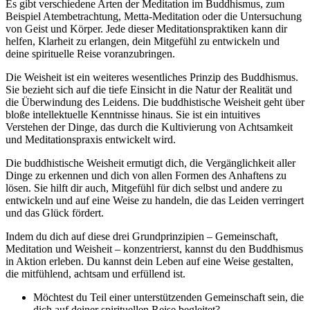
Es gibt verschiedene Arten der Meditation im Buddhismus, zum
Beispiel Atembetrachtung, Metta-Meditation oder die Untersuchung
von Geist und Körper. Jede dieser Meditationspraktiken kann dir
helfen, Klarheit zu erlangen, dein Mitgefühl zu entwickeln und
deine spirituelle Reise voranzubringen.
Die Weisheit ist ein weiteres wesentliches Prinzip des Buddhismus.
Sie bezieht sich auf die tiefe Einsicht in die Natur der Realität und
die Überwindung des Leidens. Die buddhistische Weisheit geht über
bloße intellektuelle Kenntnisse hinaus. Sie ist ein intuitives
Verstehen der Dinge, das durch die Kultivierung von Achtsamkeit
und Meditationspraxis entwickelt wird.
Die buddhistische Weisheit ermutigt dich, die Vergänglichkeit aller
Dinge zu erkennen und dich von allen Formen des Anhaftens zu
lösen. Sie hilft dir auch, Mitgefühl für dich selbst und andere zu
entwickeln und auf eine Weise zu handeln, die das Leiden verringert
und das Glück fördert.
Indem du dich auf diese drei Grundprinzipien – Gemeinschaft,
Meditation und Weisheit – konzentrierst, kannst du den Buddhismus
in Aktion erleben. Du kannst dein Leben auf eine Weise gestalten,
die mitfühlend, achtsam und erfüllend ist.
Möchtest du Teil einer unterstützenden Gemeinschaft sein, die
dich auf deiner spirituellen Reise begleitet?