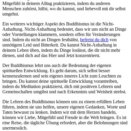
Mitgefühl in deinem Alltag praktizieren, indem du anderen
Menschen zuhörst, hilfst, wo du kannst, und liebevoll mit dir selbst
umgehst.
Ein weiteres wichtiger Aspekt des Buddhismus ist die Nicht-
Anhaftung. Nicht-Anhaftung bedeutet, dass wir uns nicht an Dinge
oder Vorstellungen klammern, sondern offen für Veränderungen
sind. Indem du nicht an Dingen festhältst,
befreist du dich
von
unnötigem Leid und Bitterkeit. Du kannst Nicht-Anhaftung in
deinem Leben üben, indem du Dinge loslässt, die dir nicht mehr
dienen, und dich auf das Hier und Jetzt konzentrierst.
Der Buddhismus lehrt uns auch die Bedeutung der eigenen
spirituellen Entwicklung. Es geht darum, sich selbst besser
kennenzulernen und sein eigenes inneres Licht zum Leuchten zu
bringen. Du kannst deine spirituelle Entwicklung vorantreiben,
indem du Meditation praktizierst, dich mit positiven Lehrern und
Gemeinschaften umgibst und nach Erkenntnis und Weisheit strebst.
Die Lehren des Buddhismus können uns zu einem erfüllten Leben
führen, indem sie uns helfen, unsere eigenen Gedanken, Worte und
Taten bewusst zu lenken. Indem wir mit dem Herzen handeln,
können wir Liebe, Mitgefühl und Freude in die Welt bringen. Es ist
eine Reise, die tägliche Übung erfordert, aber die Belohnungen sind
unermesslich.