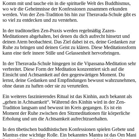
Komm mit und tauche ein in die spirituelle Welt des Buddhismus,
wo wir die Geheimnisse der Konfessionen zusammen erkunden
werden. Von der Zen-Tradition bis hin zur Theravada-Schule gibt es
so viel zu entdecken und zu verstehen.
In der traditonellen Zen-Praxis werden regelmäßig Zazen-
Meditationen abgehalten, bei denen du dich aufrecht hinsetzt und
deinen Atem beobachtest. Das Ziel dabei ist es, deine Gedanken zur
Ruhe zu bringen und deinen Geist zu klären. Diese Meditationsform
kann eine tiefe innere Stille und Gelassenheit hervorbringen.
In der Theravada-Schule hingegen ist die Vipassana-Meditation sehr
verbreitet. Diese Form der Meditation konzentriert sich auf die
Einsicht und Achtsamkeit auf den gegenwärtigen Moment. Du
lernst, deine Gedanken und Empfindungen bewusst wahrzunehmen,
ohne daran zu haften oder sie zu verurteilen.
Ein weiteres faszinierendes Ritual ist das Kinhin, auch bekannt als
„gehen in Achtsamkeit“. Während des Kinhin wird in der Zen-
Tradition langsam und bewusst im Kreis gegangen. Es ist ein
Moment der Ruhe zwischen den Sitzmeditationen für körperliche
Erholung und um die Achtsamkeit aufrechtzuerhalten.
In den tibetischen buddhistischen Konfessionen spielen Gebete und
Mantras eine wichtige Rolle. Ein bekanntes Mantra ist das Om Mani