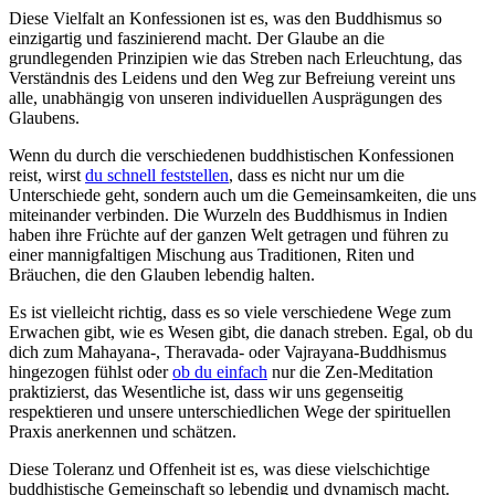
Diese Vielfalt an Konfessionen ist es, was den Buddhismus so
einzigartig und faszinierend macht. Der Glaube an die
grundlegenden Prinzipien wie das Streben nach Erleuchtung, das
Verständnis des Leidens und den Weg zur Befreiung vereint uns
alle, unabhängig von unseren individuellen Ausprägungen des
Glaubens.
Wenn du durch die verschiedenen buddhistischen Konfessionen
reist, wirst
du schnell feststellen
, dass es nicht nur um die
Unterschiede geht, sondern auch um die Gemeinsamkeiten, die uns
miteinander verbinden. Die Wurzeln des Buddhismus in Indien
haben ihre Früchte auf der ganzen Welt getragen und führen zu
einer mannigfaltigen Mischung aus Traditionen, Riten und
Bräuchen, die den Glauben lebendig halten.
Es ist vielleicht richtig, dass es so viele verschiedene Wege zum
Erwachen gibt, wie es Wesen gibt, die danach streben. Egal, ob du
dich zum Mahayana-, Theravada- oder Vajrayana-Buddhismus
hingezogen fühlst oder
ob du einfach
nur die Zen-Meditation
praktizierst, das Wesentliche ist, dass wir uns gegenseitig
respektieren und unsere unterschiedlichen Wege der spirituellen
Praxis anerkennen und schätzen.
Diese Toleranz und Offenheit ist es, was diese vielschichtige
buddhistische Gemeinschaft so lebendig und dynamisch macht.