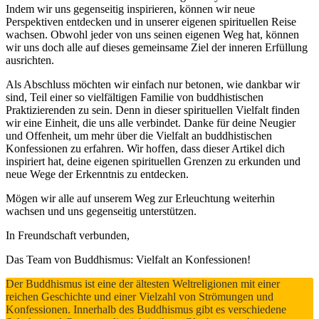
Indem wir uns gegenseitig inspirieren, können wir neue
Perspektiven entdecken und in unserer eigenen spirituellen Reise
wachsen. Obwohl jeder von uns seinen eigenen Weg hat, können
wir uns doch alle auf dieses gemeinsame Ziel der inneren Erfüllung
ausrichten.
Als Abschluss möchten wir einfach nur betonen, wie dankbar wir
sind, Teil einer so vielfältigen Familie von buddhistischen
Praktizierenden zu sein. Denn in dieser spirituellen Vielfalt finden
wir eine Einheit, die uns alle verbindet. Danke für deine Neugier
und Offenheit, um mehr über die Vielfalt an buddhistischen
Konfessionen zu erfahren. Wir hoffen, dass dieser Artikel dich
inspiriert hat, deine eigenen spirituellen Grenzen zu erkunden und
neue Wege der Erkenntnis zu entdecken.
Mögen wir alle auf unserem Weg zur Erleuchtung weiterhin
wachsen und uns gegenseitig unterstützen.
In Freundschaft verbunden,
Das Team von Buddhismus: Vielfalt an Konfessionen!
Der Buddhismus ist eine der ältesten Weltreligionen mit einer
reichen Geschichte und einer Vielzahl von Strömungen und
Konfessionen. Innerhalb des Buddhismus gibt es verschiedene