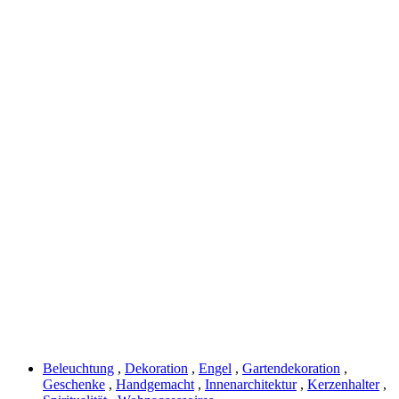
Beleuchtung
,
Dekoration
,
Engel
,
Gartendekoration
,
Geschenke
,
Handgemacht
,
Innenarchitektur
,
Kerzenhalter
,