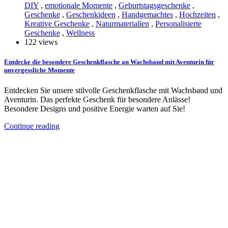
DIY
,
emotionale Momente
,
Geburtstagsgeschenke
,
Geschenke
,
Geschenkideen
,
Handgemachtes
,
Hochzeiten
,
Kreative Geschenke
,
Naturmaterialien
,
Personalisierte
Geschenke
,
Wellness
122 views
Entdecke die besondere Geschenkflasche an Wachsband mit Aventurin für
unvergessliche Momente
Entdecken Sie unsere stilvolle Geschenkflasche mit Wachsband und
Aventurin. Das perfekte Geschenk für besondere Anlässe!
Besondere Designs und positive Energie warten auf Sie!
Continue reading