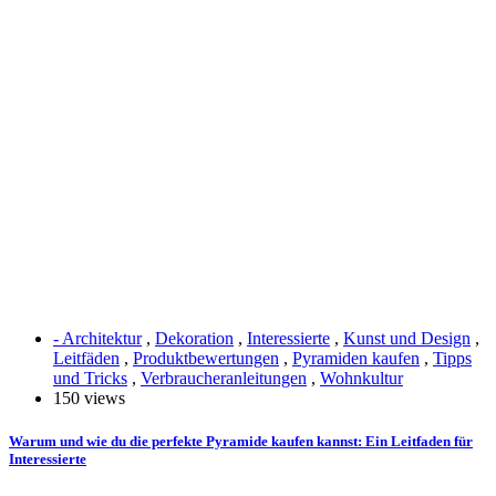
- Architektur
,
Dekoration
,
Interessierte
,
Kunst und Design
,
Leitfäden
,
Produktbewertungen
,
Pyramiden kaufen
,
Tipps
und Tricks
,
Verbraucheranleitungen
,
Wohnkultur
150 views
Warum und wie du die perfekte Pyramide kaufen kannst: Ein Leitfaden für
Interessierte