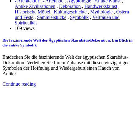
- Architektur
,
- Artefakte
,
Ägyptologie
,
Antike Kunst
,
Antike Zivilisationen
,
Dekoration
,
Handwerkskunst
,
Historische Möbel
,
Kulturgeschichte
,
Mythologie
,
Ostern
und Feste
,
Sammlerstücke
,
Symbolik
,
Vertrauen und
Spiritualität
109 views
Die faszinierende Welt der Ägyptischen Skarabäus-Dekoration: Ein Blick in
die antike Symbolik
Entdecken Sie die faszinierende Welt der ägyptischen Skarabäus-
Dekoration! Verleihen Sie Ihrem Zuhause mit diesen einzigartigen
Symbolen der Hoffnung und Wiedergeburt einen Hauch von
Antike.
Continue reading