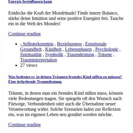
Energie beeinflussen kann
Entdecke die Kraft der Mondrituale! Finde innere Balance,
stärke deine Intuition und setze positive Energien frei. Tauche
ein in die Welt des Mondes!
Continue reading
- Selbsterkenntnis
,
Beziehungen
,
Emotionale
Gesundheit
,
Kindheit
,
Lebensphasen
,
Psychologie
,
Spiritualität
,
Symbolik
,
Traumdeutung
,
Träume
,
Trauminterpretation
27 views
Was bedeutet es, in deinen Träumen fremdes Kind stillen zu müssen?
Eine tiefgehende Traumdeutung
Träume, in denen man ein fremdes Kind stillen muss, können
viele Bedeutungen tragen. Sie spiegeln oft den Wunsch nach
Fürsorge, Verbundenheit oder auch die Übernahme neuer
Verantwortung wider. Solche Szenarien laden zur Reflexion
ein, was im eigenen Leben neu genährt werden möchte.
Continue reading