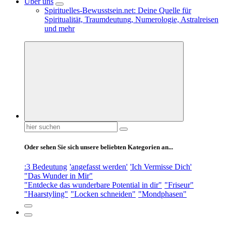
Über uns
Spirituelles-Bewusstsein.net: Deine Quelle für
Spiritualität, Traumdeutung, Numerologie, Astralreisen
und mehr
Suchen
nach:
Oder sehen Sie sich unsere beliebten Kategorien an...
:3 Bedeutung
'angefasst werden'
'Ich Vermisse Dich'
"Das Wunder in Mir"
"Entdecke das wunderbare Potential in dir"
"Friseur"
"Haarstyling"
"Locken schneiden"
"Mondphasen"