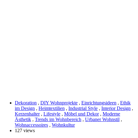
Dekoration
,
DIY Wohnprojekte
,
Einrichtungsideen
,
Ethik
im Design
,
Heimtextilien
,
Industrial Style
,
Interior Design
,
Kerzenhalter
,
Lifestyle
,
Möbel und Dekor
,
Moderne
Ästhetik
,
Trends im Wohnbereich
,
Urbaner Wohnstil
,
Wohnaccessoires
,
Wohnkultur
127 views