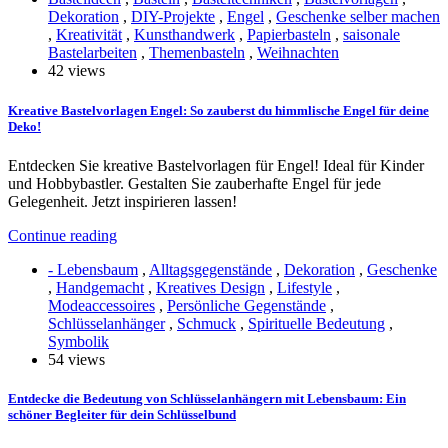
Dekoration
,
DIY-Projekte
,
Engel
,
Geschenke selber machen
,
Kreativität
,
Kunsthandwerk
,
Papierbasteln
,
saisonale
Bastelarbeiten
,
Themenbasteln
,
Weihnachten
42 views
Kreative Bastelvorlagen Engel: So zauberst du himmlische Engel für deine
Deko!
Entdecken Sie kreative Bastelvorlagen für Engel! Ideal für Kinder
und Hobbybastler. Gestalten Sie zauberhafte Engel für jede
Gelegenheit. Jetzt inspirieren lassen!
Continue reading
- Lebensbaum
,
Alltagsgegenstände
,
Dekoration
,
Geschenke
,
Handgemacht
,
Kreatives Design
,
Lifestyle
,
Modeaccessoires
,
Persönliche Gegenstände
,
Schlüsselanhänger
,
Schmuck
,
Spirituelle Bedeutung
,
Symbolik
54 views
Entdecke die Bedeutung von Schlüsselanhängern mit Lebensbaum: Ein
schöner Begleiter für dein Schlüsselbund