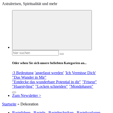
Astralreisen, Spiritualität und mehr
Suchen
nach:
Oder sehen Sie sich unsere beliebten Kategorien an...
:3 Bedeutung
'angefasst werden'
'Ich Vermisse Dich'
"Das Wunder in Mir"
"Entdecke das wunderbare Potential in dir"
"Friseur"
"Haarstyling"
"Locken schneiden"
"Mondphasen"
Zum Newsletter >
Startseite
»
Dekoration
Bastelideen
,
Basteln
,
Basteltechniken
,
Bastelvorlagen
,