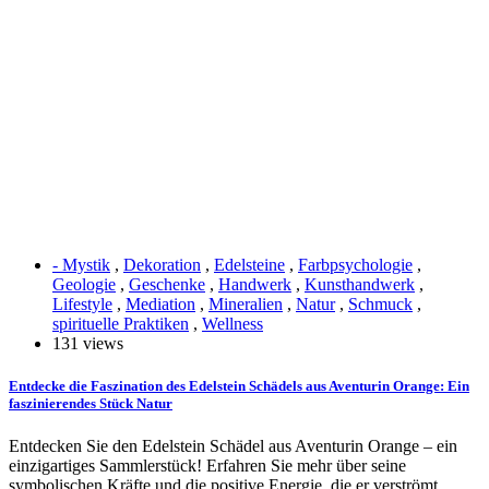
- Mystik
,
Dekoration
,
Edelsteine
,
Farbpsychologie
,
Geologie
,
Geschenke
,
Handwerk
,
Kunsthandwerk
,
Lifestyle
,
Mediation
,
Mineralien
,
Natur
,
Schmuck
,
spirituelle Praktiken
,
Wellness
131 views
Entdecke die Faszination des Edelstein Schädels aus Aventurin Orange: Ein
faszinierendes Stück Natur
Entdecken Sie den Edelstein Schädel aus Aventurin Orange – ein
einzigartiges Sammlerstück! Erfahren Sie mehr über seine
symbolischen Kräfte und die positive Energie, die er verströmt.