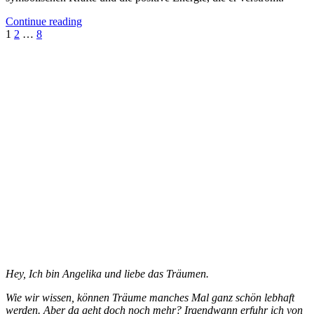
Continue reading
Seitennummerierung
1
2
…
8
der
Beiträge
Hey, Ich bin Angelika und liebe das Träumen.
Wie wir wissen, können Träume manches Mal ganz schön lebhaft
werden. Aber da geht doch noch mehr? Irgendwann erfuhr ich von