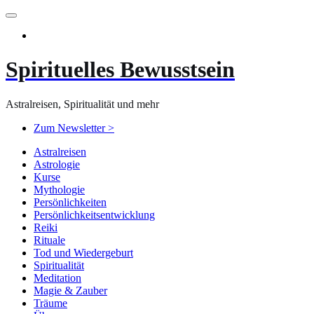
Zum
Inhalt
springen
Spirituelles Bewusstsein
Astralreisen, Spiritualität und mehr
Zum Newsletter >
Astralreisen
Astrologie
Kurse
Mythologie
Persönlichkeiten
Persönlichkeitsentwicklung
Reiki
Rituale
Tod und Wiedergeburt
Spiritualität
Meditation
Magie & Zauber
Träume