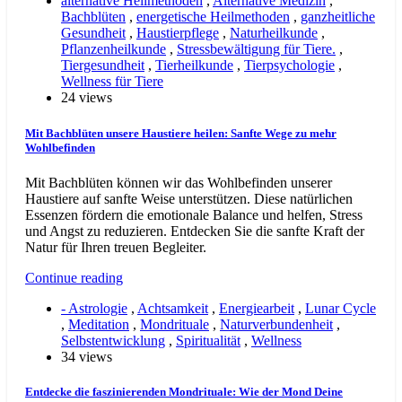
alternative Heilmethoden
,
Alternative Medizin
,
Bachblüten
,
energetische Heilmethoden
,
ganzheitliche
Gesundheit
,
Haustierpflege
,
Naturheilkunde
,
Pflanzenheilkunde
,
Stressbewältigung für Tiere.
,
Tiergesundheit
,
Tierheilkunde
,
Tierpsychologie
,
Wellness für Tiere
24 views
Mit Bachblüten unsere Haustiere heilen: Sanfte Wege zu mehr
Wohlbefinden
Mit Bachblüten können wir das Wohlbefinden unserer
Haustiere auf sanfte Weise unterstützen. Diese natürlichen
Essenzen fördern die emotionale Balance und helfen, Stress
und Angst zu reduzieren. Entdecken Sie die sanfte Kraft der
Natur für Ihren treuen Begleiter.
Continue reading
- Astrologie
,
Achtsamkeit
,
Energiearbeit
,
Lunar Cycle
,
Meditation
,
Mondrituale
,
Naturverbundenheit
,
Selbstentwicklung
,
Spiritualität
,
Wellness
34 views
Entdecke die faszinierenden Mondrituale: Wie der Mond Deine