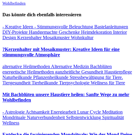
Wohlbefinden
Das könnte dich ebenfalls interessieren
- Kreative Ideen
- Stimmungsvolle Beleuchtung
Bastelanleitungen
DIY-Projekte
Handgemachte Geschenke
Heimdekoration
Interior
Design
Kerzenhalter
Mosaikmuster
Wohnkultur
?Kerzenhalter mit Mosaikmuster: Kreative Ideen für eine
stimmungsvolle Atmosphäre
alternative Heilmethoden
Alternative Medizin
Bachblüten
energetische Heilmethoden
ganzheitliche Gesundheit
Haustierpflege
Naturheilkunde
Pflanzenheilkunde
Stressbewältigung für Tiere.
Tiergesundheit
Tierheilkunde
Tierpsychologie
Wellness für Tiere
Mit Bachblüten unsere Haustiere heilen: Sanfte Wege zu mehr
Wohlbefinden
- Astrologie
Achtsamkeit
Energiearbeit
Lunar Cycle
Meditation
Mondrituale
Naturverbundenheit
Selbstentwicklung
Spiritualität
Wellness
Entdecke die faszinierenden Mondrituale: Wie der Mond Deine