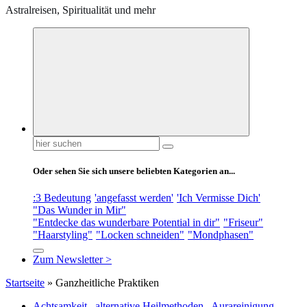
Astralreisen, Spiritualität und mehr
Suchen
nach:
Oder sehen Sie sich unsere beliebten Kategorien an...
:3 Bedeutung
'angefasst werden'
'Ich Vermisse Dich'
"Das Wunder in Mir"
"Entdecke das wunderbare Potential in dir"
"Friseur"
"Haarstyling"
"Locken schneiden"
"Mondphasen"
Zum Newsletter >
Startseite
»
Ganzheitliche Praktiken
Achtsamkeit
,
alternative Heilmethoden
,
Aurareinigung
,