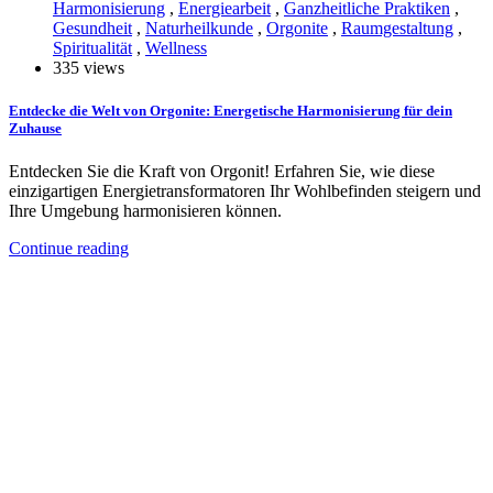
Harmonisierung
,
Energiearbeit
,
Ganzheitliche Praktiken
,
Gesundheit
,
Naturheilkunde
,
Orgonite
,
Raumgestaltung
,
Spiritualität
,
Wellness
335 views
Entdecke die Welt von Orgonite: Energetische Harmonisierung für dein
Zuhause
Entdecken Sie die Kraft von Orgonit! Erfahren Sie, wie diese
einzigartigen Energietransformatoren Ihr Wohlbefinden steigern und
Ihre Umgebung harmonisieren können.
Continue reading