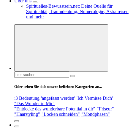
Über uns
Spirituelles-Bewusstsein.net: Deine Quelle für
Spiritualität, Traumdeutung, Numerologie, Astralreisen
und mehr
Suchen
nach:
Oder sehen Sie sich unsere beliebten Kategorien an...
:3 Bedeutung
'angefasst werden'
'Ich Vermisse Dich'
"Das Wunder in Mir"
"Entdecke das wunderbare Potential in dir"
"Friseur"
"Haarstyling"
"Locken schneiden"
"Mondphasen"