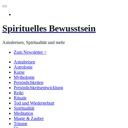
Zum
Inhalt
springen
Spirituelles Bewusstsein
Astralreisen, Spiritualität und mehr
Zum Newsletter >
Astralreisen
Astrologie
Kurse
Mythologie
Persönlichkeiten
Persönlichkeitsentwicklung
Reiki
Rituale
Tod und Wiedergeburt
Spiritualität
Meditation
Magie & Zauber
Träume