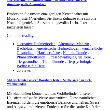
?Kerzenhalter mit Mosaikmuster: Kreative Ideen für eine
stimmungsvolle Atmosphäre
Entdecken Sie unsere einzigartigen Kerzenhalter mit
Mosaikmuster! Verleihen Sie Ihrem Zuhause eine stilvolle
Note und genießen Sie stimmungsvolles Licht. Jetzt
inspirieren lassen!
Continue reading
alternative Heilmethoden
,
Alternative Medizin
,
Bachblüten
,
energetische Heilmethoden
,
ganzheitliche
Gesundheit
,
Haustierpflege
,
Naturheilkunde
,
Pflanzenheilkunde
,
Stressbewältigung für Tiere.
,
Tiergesundheit
,
Tierheilkunde
,
Tierpsychologie
,
Wellness für Tiere
20 views
Mit Bachblüten unsere Haustiere heilen: Sanfte Wege zu mehr
Wohlbefinden
Mit Bachblüten können wir das Wohlbefinden unserer
Haustiere auf sanfte Weise unterstützen. Diese natürlichen
Essenzen fördern die emotionale Balance und helfen, Stress
und Angst zu reduzieren. Entdecken Sie die sanfte Kraft der