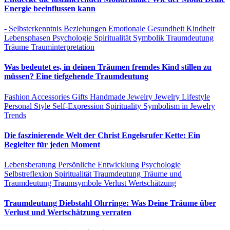
Energie beeinflussen kann
- Selbsterkenntnis
Beziehungen
Emotionale Gesundheit
Kindheit
Lebensphasen
Psychologie
Spiritualität
Symbolik
Traumdeutung
Träume
Trauminterpretation
Was bedeutet es, in deinen Träumen fremdes Kind stillen zu
müssen? Eine tiefgehende Traumdeutung
Fashion Accessories
Gifts
Handmade Jewelry
Jewelry
Lifestyle
Personal Style
Self-Expression
Spirituality
Symbolism in Jewelry
Trends
Die faszinierende Welt der Christ Engelsrufer Kette: Ein
Begleiter für jeden Moment
Lebensberatung
Persönliche Entwicklung
Psychologie
Selbstreflexion
Spiritualität
Traumdeutung
Träume und
Traumdeutung
Traumsymbole
Verlust
Wertschätzung
Traumdeutung Diebstahl Ohrringe: Was Deine Träume über
Verlust und Wertschätzung verraten