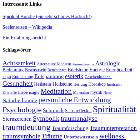
Interessante Links
Spiritual Bundle (ein sehr schönes Hörbuch!)
Seelenreisen – Wikipedia
Ein Erfahrungsbericht
Schlagwörter
Achtsamkeit
Astrologie
Alternative Medizin
Aromatherapie
Edelsteine
Energie
Energiearbeit
Bedeutung
Bewusstsein
Beziehungen
esoterik
Entspannung
Entdeckung
Geschenkideen.
Engel
Gesundheit
Heilsteine
Heilstein
Horoskop
Heilung
Inspiration
Meditation
Kristalle
magie
mystik
Liebe
Mineralien
Natur
persönliche Entwicklung
Naturheilkunde
Spiritualität
Psychologie
Schmuck
Selbstreflexion
Symbolik
traumanalyse
Sternzeichen
traumdeutung
Trauminterpretation
Traumforschung
Träume
wellness.
traumsymbole
Unterbewusstsein