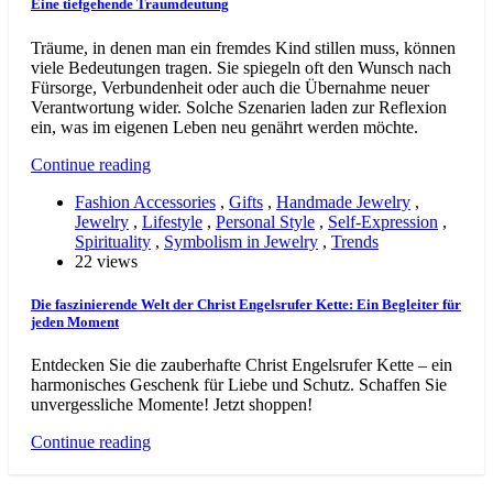
Eine tiefgehende Traumdeutung
Träume, in denen man ein fremdes Kind stillen muss, können
viele Bedeutungen tragen. Sie spiegeln oft den Wunsch nach
Fürsorge, Verbundenheit oder auch die Übernahme neuer
Verantwortung wider. Solche Szenarien laden zur Reflexion
ein, was im eigenen Leben neu genährt werden möchte.
Continue reading
Fashion Accessories
,
Gifts
,
Handmade Jewelry
,
Jewelry
,
Lifestyle
,
Personal Style
,
Self-Expression
,
Spirituality
,
Symbolism in Jewelry
,
Trends
22 views
Die faszinierende Welt der Christ Engelsrufer Kette: Ein Begleiter für
jeden Moment
Entdecken Sie die zauberhafte Christ Engelsrufer Kette – ein
harmonisches Geschenk für Liebe und Schutz. Schaffen Sie
unvergessliche Momente! Jetzt shoppen!
Continue reading