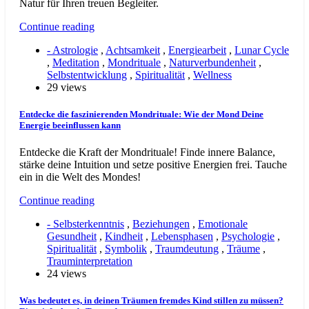
Natur für Ihren treuen Begleiter.
Continue reading
- Astrologie
,
Achtsamkeit
,
Energiearbeit
,
Lunar Cycle
,
Meditation
,
Mondrituale
,
Naturverbundenheit
,
Selbstentwicklung
,
Spiritualität
,
Wellness
29 views
Entdecke die faszinierenden Mondrituale: Wie der Mond Deine
Energie beeinflussen kann
Entdecke die Kraft der Mondrituale! Finde innere Balance,
stärke deine Intuition und setze positive Energien frei. Tauche
ein in die Welt des Mondes!
Continue reading
- Selbsterkenntnis
,
Beziehungen
,
Emotionale
Gesundheit
,
Kindheit
,
Lebensphasen
,
Psychologie
,
Spiritualität
,
Symbolik
,
Traumdeutung
,
Träume
,
Trauminterpretation
24 views
Was bedeutet es, in deinen Träumen fremdes Kind stillen zu müssen?