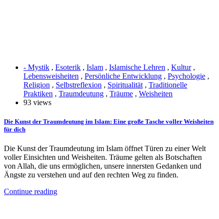
- Mystik
,
Esoterik
,
Islam
,
Islamische Lehren
,
Kultur
,
Lebensweisheiten
,
Persönliche Entwicklung
,
Psychologie
,
Religion
,
Selbstreflexion
,
Spiritualität
,
Traditionelle
Praktiken
,
Traumdeutung
,
Träume
,
Weisheiten
93 views
Die Kunst der Traumdeutung im Islam: Eine große Tasche voller Weisheiten
für dich
Die Kunst der Traumdeutung im Islam öffnet Türen zu einer Welt
voller Einsichten und Weisheiten. Träume gelten als Botschaften
von Allah, die uns ermöglichen, unsere innersten Gedanken und
Ängste zu verstehen und auf den rechten Weg zu finden.
Continue reading