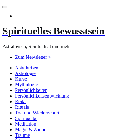
Zum
Inhalt
springen
Spirituelles Bewusstsein
Astralreisen, Spiritualität und mehr
Zum Newsletter >
Astralreisen
Astrologie
Kurse
Mythologie
Persönlichkeiten
Persönlichkeitsentwicklung
Reiki
Rituale
Tod und Wiedergeburt
Spiritualität
Meditation
Magie & Zauber
Träume