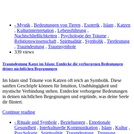
- Mystik
,
Bedeutungen von Tieren
,
Esoterik
,
Islam
,
Katzen
,
Kulturinterpretation
,
Lebensführung
,
Nachtschließlichkeiten
,
Psychologie der Träume
,
Religionswissenschaft
,
Spiritualität
,
Symbolik
,
Tierdeutung
,
Traumdeutung
,
Traumsymbole
339 views
Traumdeutung Katze im Islam: Entdecke die verborgenen Bedeutungen
deiner nächtlichen Begegnungen
Im Islam sind Träume von Katzen oft reich an Symbolik. Diese
sanften Geschöpfe können für Intuition, Unabhängigkeit und
mystische Verbindung stehen. Entdeckte verborgene Bedeutungen
in deinen nächtlichen Begegnungen und ergründe, was deine Seele
dir flüstert.
Continue reading
- Rituale und Symbole
,
Beziehungen
,
Emotionale
Gesundheit
,
Interkulturelle Kommunikation
,
Islam
,
Kultur
,
Psychologie
,
Spiritualität
,
Traumdeutung
,
Trennung