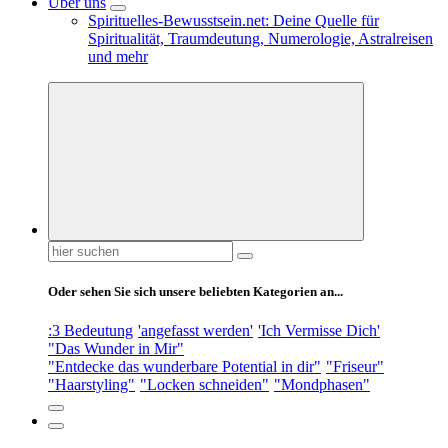
Über uns
Spirituelles-Bewusstsein.net: Deine Quelle für
Spiritualität, Traumdeutung, Numerologie, Astralreisen
und mehr
Suchen
nach:
Oder sehen Sie sich unsere beliebten Kategorien an...
:3 Bedeutung
'angefasst werden'
'Ich Vermisse Dich'
"Das Wunder in Mir"
"Entdecke das wunderbare Potential in dir"
"Friseur"
"Haarstyling"
"Locken schneiden"
"Mondphasen"