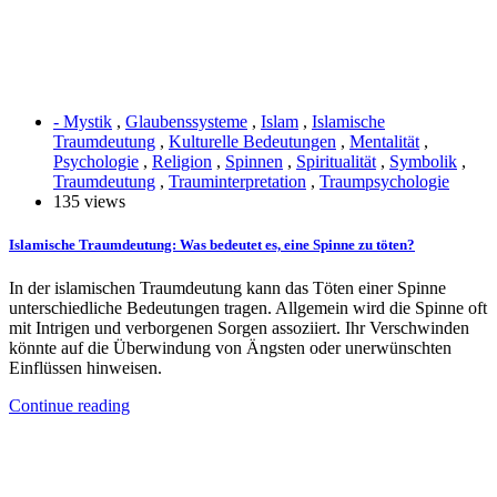
- Mystik
,
Glaubenssysteme
,
Islam
,
Islamische
Traumdeutung
,
Kulturelle Bedeutungen
,
Mentalität
,
Psychologie
,
Religion
,
Spinnen
,
Spiritualität
,
Symbolik
,
Traumdeutung
,
Trauminterpretation
,
Traumpsychologie
135 views
Islamische Traumdeutung: Was bedeutet es, eine Spinne zu töten?
In der islamischen Traumdeutung kann das Töten einer Spinne
unterschiedliche Bedeutungen tragen. Allgemein wird die Spinne oft
mit Intrigen und verborgenen Sorgen assoziiert. Ihr Verschwinden
könnte auf die Überwindung von Ängsten oder unerwünschten
Einflüssen hinweisen.
Continue reading