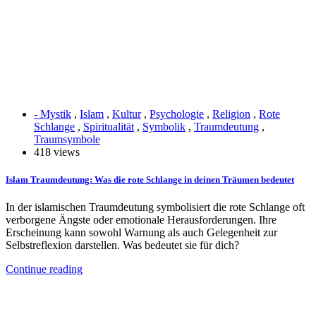
- Mystik
,
Islam
,
Kultur
,
Psychologie
,
Religion
,
Rote
Schlange
,
Spiritualität
,
Symbolik
,
Traumdeutung
,
Traumsymbole
418 views
Islam Traumdeutung: Was die rote Schlange in deinen Träumen bedeutet
In der islamischen Traumdeutung symbolisiert die rote Schlange oft
verborgene Ängste oder emotionale Herausforderungen. Ihre
Erscheinung kann sowohl Warnung als auch Gelegenheit zur
Selbstreflexion darstellen. Was bedeutet sie für dich?
Continue reading