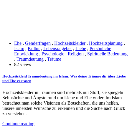
Ehe
,
Genderfragen
,
Hochzeitskleider
,
Hochzeitsplanung
,
Islam
,
Kultur
,
Lebensratgeber
,
Liebe
,
Persönliche
Entwicklung
,
Psychologie
,
Religion
,
Spirituelle Bedeutung
,
Traumdeutung
,
Träume
82 views
Hochzeitskleid Traumdeutung im Islam: Was deine Träume dir über Liebe
und Ehe verraten
Hochzeitskleider in Träumen sind mehr als nur Stoff; sie spiegeln
Sehnsüchte und Ängste rund um Liebe und Ehe wider. Im Islam
betrachtet man solche Visionen als Botschaften, die uns helfen,
unsere innersten Wünsche zu erkennen und die Suche nach Glück
zu verstehen.
Continue reading