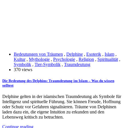
Bedeutungen von Träumen
,
Delphine
,
Esoterik
,
Islam
,
Kultur
,
Mythologie
,
Psychologie
,
Religion
,
Spiritualität
,
Symbolik
,
Tier-Symbolik
,
Traumdeutung
370 views
Die Bedeutung des Delphins: Traumdeutung im Islam – Was du wissen
solltest
Delphine gelten in der islamischen Traumdeutung als Symbole für
Intelligenz und spirituelle Führung. Sie können Freude, Hoffnung
oder Schutz vor Gefahren signalisieren. Träume von Delphinen
laden dazu ein, die eigene Intuition zu erkunden und den
Lebensweg kritisch zu betrachten.
Continue reading