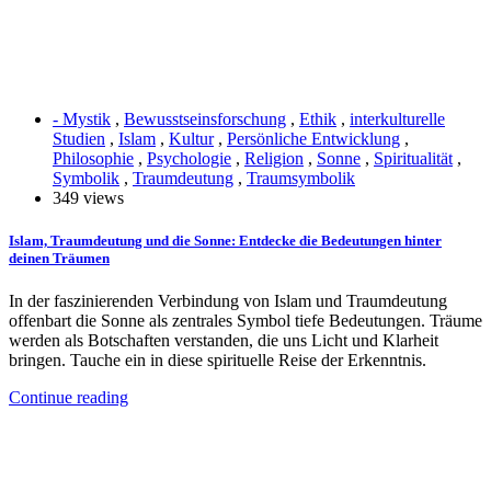
- Mystik
,
Bewusstseinsforschung
,
Ethik
,
interkulturelle
Studien
,
Islam
,
Kultur
,
Persönliche Entwicklung
,
Philosophie
,
Psychologie
,
Religion
,
Sonne
,
Spiritualität
,
Symbolik
,
Traumdeutung
,
Traumsymbolik
349 views
Islam, Traumdeutung und die Sonne: Entdecke die Bedeutungen hinter
deinen Träumen
In der faszinierenden Verbindung von Islam und Traumdeutung
offenbart die Sonne als zentrales Symbol tiefe Bedeutungen. Träume
werden als Botschaften verstanden, die uns Licht und Klarheit
bringen. Tauche ein in diese spirituelle Reise der Erkenntnis.
Continue reading