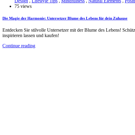
Design
,
Lifestyle Tips
,
Mindfulness
,
Natural Elements
,
Posit
75 views
Die Magie der Harmonie: Untersetzer Blume des Lebens für dein Zuhause
Entdecken Sie stilvolle Untersetzer mit der Blume des Lebens! Schüt
inspirieren lassen und kaufen!
Continue reading