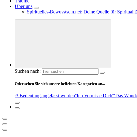
Träume
Über uns
Spirituelles-Bewusstsein.net: Deine Quelle für Spiritual
Suchen nach:
Oder sehen Sie sich unsere beliebten Kategorien an...
:3 Bedeutung
'angefasst werden'
'Ich Vermisse Dich'
"Das Wunde