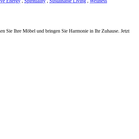
ive Energy
,
Spirituality
,
Sustainable Living
,
Wellness
zen Sie Ihre Möbel und bringen Sie Harmonie in Ihr Zuhause. Jetzt