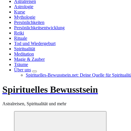
Astralreisen
Astrologie
Kurse
Mythologie
Persönlichkeiten
Persönlichkeitsentwicklung
Reiki
Rituale
Tod und Wiedergeburt
Spiritualität
Meditation
Magie & Zauber
Träume
Über uns
Spirituelles-Bewusstsein.net: Deine Quelle für Spiritual
Spirituelles Bewusstsein
Astralreisen, Spiritualität und mehr