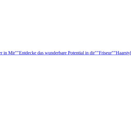
r in Mir"
"Entdecke das wunderbare Potential in dir"
"Friseur"
"Haarsty