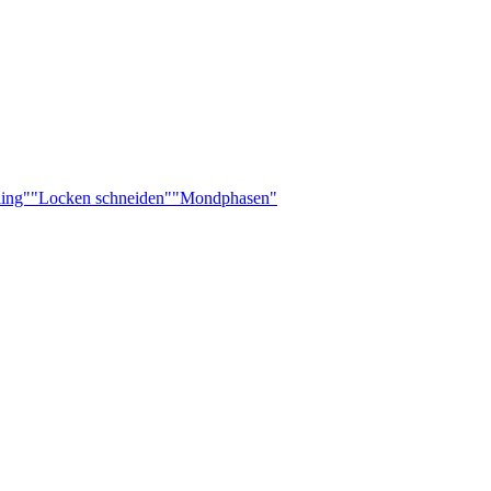
ling"
"Locken schneiden"
"Mondphasen"