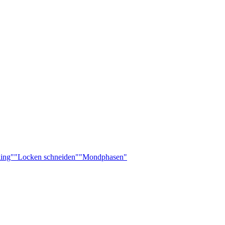
ling"
"Locken schneiden"
"Mondphasen"