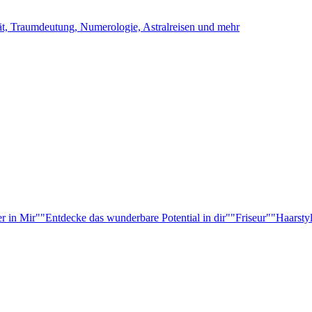
ität, Traumdeutung, Numerologie, Astralreisen und mehr
r in Mir"
"Entdecke das wunderbare Potential in dir"
"Friseur"
"Haarsty