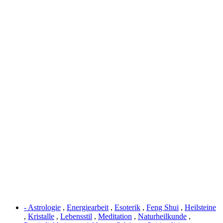
- Astrologie
,
Energiearbeit
,
Esoterik
,
Feng Shui
,
Heilsteine
,
Kristalle
,
Lebensstil
,
Meditation
,
Naturheilkunde
,