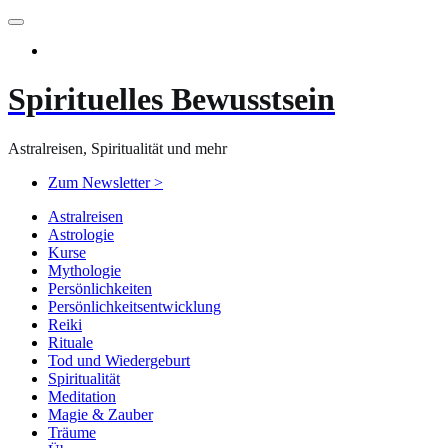
Zum
Inhalt
springen
Spirituelles Bewusstsein
Astralreisen, Spiritualität und mehr
Zum Newsletter >
Astralreisen
Astrologie
Kurse
Mythologie
Persönlichkeiten
Persönlichkeitsentwicklung
Reiki
Rituale
Tod und Wiedergeburt
Spiritualität
Meditation
Magie & Zauber
Träume