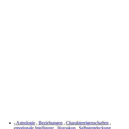
- Astrologie
,
Beziehungen
,
Charaktereigenschaften
,
emotionale Intelligenz
,
Horoskop
,
Selbstentdeckung
,