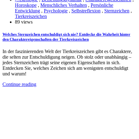
Horoskope
,
Menschliches Verhalten
,
Persönliche
Entwicklung
,
Psychologie
,
Selbstreflexion
,
Sternzeichen
,
Tierkreiszeichen
89 views
Welches Sternzeichen entschuldigt sich nie? Entdecke die Wahrheit hinter
den Charaktereigenschaften der Tierkreiszeichen
In der faszinierenden Welt der Tierkreiszeichen gibt es Charaktere,
die selten zur Entschuldigung neigen. Ob stolz oder unabhängig –
jedes Sternzeichen trägt seine eigenen Eigenschaften in sich.
Entdecken Sie, welches Zeichen sich am wenigsten entschuldigt
und warum!
Continue reading