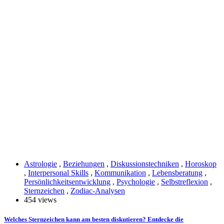
Astrologie
,
Beziehungen
,
Diskussionstechniken
,
Horoskop
,
Interpersonal Skills
,
Kommunikation
,
Lebensberatung
,
Persönlichkeitsentwicklung
,
Psychologie
,
Selbstreflexion
,
Sternzeichen
,
Zodiac-Analysen
454 views
Welches Sternzeichen kann am besten diskutieren? Entdecke die