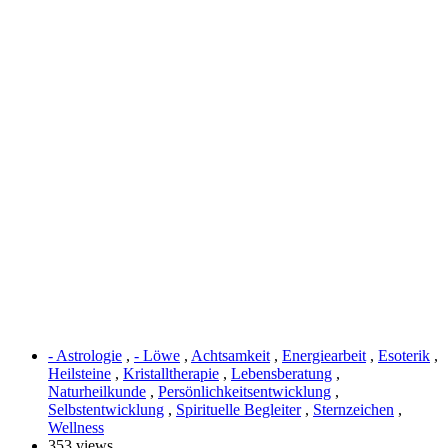
- Astrologie
,
- Löwe
,
Achtsamkeit
,
Energiearbeit
,
Esoterik
,
Heilsteine
,
Kristalltherapie
,
Lebensberatung
,
Naturheilkunde
,
Persönlichkeitsentwicklung
,
Selbstentwicklung
,
Spirituelle Begleiter
,
Sternzeichen
,
Wellness
353 views