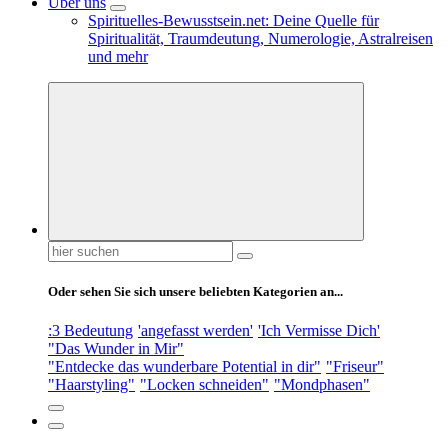
Über uns
Spirituelles-Bewusstsein.net: Deine Quelle für
Spiritualität, Traumdeutung, Numerologie, Astralreisen
und mehr
Suchen
nach:
Oder sehen Sie sich unsere beliebten Kategorien an...
:3 Bedeutung
'angefasst werden'
'Ich Vermisse Dich'
"Das Wunder in Mir"
"Entdecke das wunderbare Potential in dir"
"Friseur"
"Haarstyling"
"Locken schneiden"
"Mondphasen"