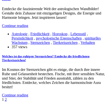
Entdecke die faszinierende Welt der astrologischen Wandbilder!
Gestalte dein Zuhause mit einzigartigen Designs, die Energie und
Harmonie bringen. Jetzt inspirieren lassen!
Continue reading
Astrologie
,
Friedlichkeit
,
Horoskop
,
Lebensstil
,
Persönlichkeit
,
psychologische Eigenschaften
,
spirituelles
Wachstum
,
Sternzeichen
,
Tierkreiszeichen
,
Verhalten
357 views
Welches ist das ruhigste Sternzeichen? Entdecke die friedlichsten
Tierkreiszeichen!
Im Kosmos der Sternzeichen gibt es einige, die durch ihre innere
Ruhe und Gelassenheit bestechen. Fische, mit ihrer sensiblen Natur,
und Stier, der Stabilität und Frieden ausstrahlt, zählen zu den
friedlichsten. Entdecke, welches Zeichen die harmonischste Aura
besitzt!
Continue reading
Seitennummerierung
1
2
der