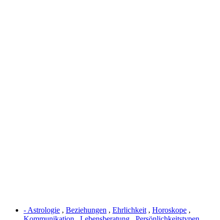
- Astrologie
,
Beziehungen
,
Ehrlichkeit
,
Horoskope
,
Kommunikation
,
Lebensberatung
,
Persönlichkeitstypen
,