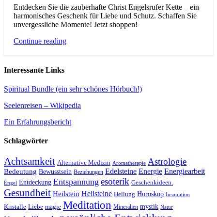
Entdecken Sie die zauberhafte Christ Engelsrufer Kette – ein
harmonisches Geschenk für Liebe und Schutz. Schaffen Sie
unvergessliche Momente! Jetzt shoppen!
Continue reading
Interessante Links
Spiritual Bundle (ein sehr schönes Hörbuch!)
Seelenreisen – Wikipedia
Ein Erfahrungsbericht
Schlagwörter
Achtsamkeit
Astrologie
Alternative Medizin
Aromatherapie
Edelsteine
Energie
Energiearbeit
Bedeutung
Bewusstsein
Beziehungen
esoterik
Entspannung
Entdeckung
Geschenkideen.
Engel
Gesundheit
Heilsteine
Heilstein
Horoskop
Heilung
Inspiration
Meditation
Kristalle
magie
mystik
Liebe
Mineralien
Natur