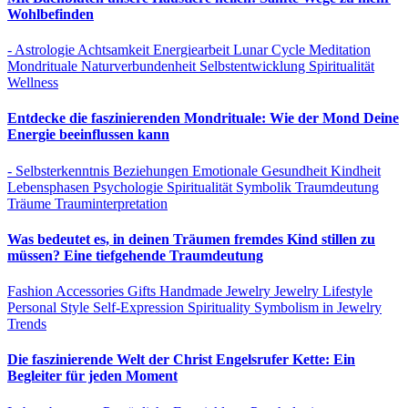
Wohlbefinden
- Astrologie
Achtsamkeit
Energiearbeit
Lunar Cycle
Meditation
Mondrituale
Naturverbundenheit
Selbstentwicklung
Spiritualität
Wellness
Entdecke die faszinierenden Mondrituale: Wie der Mond Deine
Energie beeinflussen kann
- Selbsterkenntnis
Beziehungen
Emotionale Gesundheit
Kindheit
Lebensphasen
Psychologie
Spiritualität
Symbolik
Traumdeutung
Träume
Trauminterpretation
Was bedeutet es, in deinen Träumen fremdes Kind stillen zu
müssen? Eine tiefgehende Traumdeutung
Fashion Accessories
Gifts
Handmade Jewelry
Jewelry
Lifestyle
Personal Style
Self-Expression
Spirituality
Symbolism in Jewelry
Trends
Die faszinierende Welt der Christ Engelsrufer Kette: Ein
Begleiter für jeden Moment