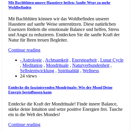
Mit Bachblüten unsere Haustiere heilen: Sanfte Wege zu mehr
Wohlbefinden
Mit Bachblüten können wir das Wohlbefinden unserer
Haustiere auf sanfte Weise unterstützen. Diese natürlichen
Essenzen fördern die emotionale Balance und helfen, Stress
und Angst zu reduzieren. Entdecken Sie die sanfte Kraft der
Natur für Ihren treuen Begleiter.
Continue reading
- Astrologie
,
Achtsamkeit
,
Energiearbeit
,
Lunar Cycle
,
Meditation
,
Mondrituale
,
Naturverbundenheit
,
Selbstentwicklung
,
Spiritualität
,
Wellness
24 views
Entdecke die faszinierenden Mondrituale: Wie der Mond Deine
Energie beeinflussen kann
Entdecke die Kraft der Mondrituale! Finde innere Balance,
stärke deine Intuition und setze positive Energien frei. Tauche
ein in die Welt des Mondes!
Continue reading