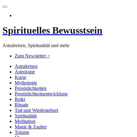
Zum
Inhalt
springen
Spirituelles Bewusstsein
Astralreisen, Spiritualität und mehr
Zum Newsletter >
Astralreisen
Astrologie
Kurse
Mythologie
Persönlichkeiten
Persönlichkeitsentwicklung
Reiki
Rituale
Tod und Wiedergeburt
Spiritualität
Meditation
Magie & Zauber
Träume