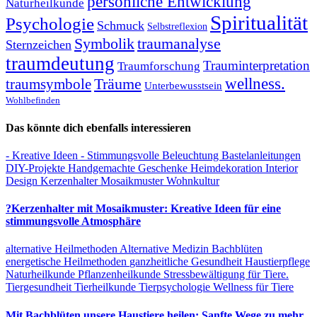
persönliche Entwicklung
Naturheilkunde
Spiritualität
Psychologie
Schmuck
Selbstreflexion
Symbolik
traumanalyse
Sternzeichen
traumdeutung
Trauminterpretation
Traumforschung
Träume
wellness.
traumsymbole
Unterbewusstsein
Wohlbefinden
Das könnte dich ebenfalls interessieren
- Kreative Ideen
- Stimmungsvolle Beleuchtung
Bastelanleitungen
DIY-Projekte
Handgemachte Geschenke
Heimdekoration
Interior
Design
Kerzenhalter
Mosaikmuster
Wohnkultur
?Kerzenhalter mit Mosaikmuster: Kreative Ideen für eine
stimmungsvolle Atmosphäre
alternative Heilmethoden
Alternative Medizin
Bachblüten
energetische Heilmethoden
ganzheitliche Gesundheit
Haustierpflege
Naturheilkunde
Pflanzenheilkunde
Stressbewältigung für Tiere.
Tiergesundheit
Tierheilkunde
Tierpsychologie
Wellness für Tiere
Mit Bachblüten unsere Haustiere heilen: Sanfte Wege zu mehr