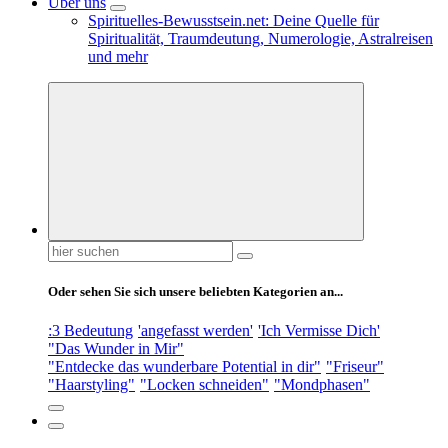
Über uns
Spirituelles-Bewusstsein.net: Deine Quelle für
Spiritualität, Traumdeutung, Numerologie, Astralreisen
und mehr
Suchen
nach:
Oder sehen Sie sich unsere beliebten Kategorien an...
:3 Bedeutung
'angefasst werden'
'Ich Vermisse Dich'
"Das Wunder in Mir"
"Entdecke das wunderbare Potential in dir"
"Friseur"
"Haarstyling"
"Locken schneiden"
"Mondphasen"