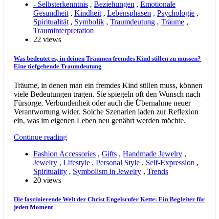
- Selbsterkenntnis
,
Beziehungen
,
Emotionale
Gesundheit
,
Kindheit
,
Lebensphasen
,
Psychologie
,
Spiritualität
,
Symbolik
,
Traumdeutung
,
Träume
,
Trauminterpretation
22 views
Was bedeutet es, in deinen Träumen fremdes Kind stillen zu müssen?
Eine tiefgehende Traumdeutung
Träume, in denen man ein fremdes Kind stillen muss, können
viele Bedeutungen tragen. Sie spiegeln oft den Wunsch nach
Fürsorge, Verbundenheit oder auch die Übernahme neuer
Verantwortung wider. Solche Szenarien laden zur Reflexion
ein, was im eigenen Leben neu genährt werden möchte.
Continue reading
Fashion Accessories
,
Gifts
,
Handmade Jewelry
,
Jewelry
,
Lifestyle
,
Personal Style
,
Self-Expression
,
Spirituality
,
Symbolism in Jewelry
,
Trends
20 views
Die faszinierende Welt der Christ Engelsrufer Kette: Ein Begleiter für
jeden Moment