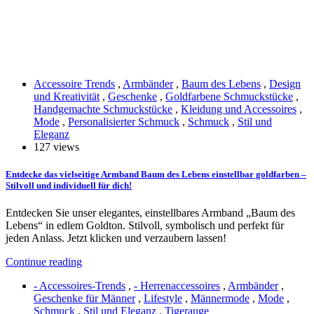
Accessoire Trends
,
Armbänder
,
Baum des Lebens
,
Design
und Kreativität
,
Geschenke
,
Goldfarbene Schmuckstücke
,
Handgemachte Schmuckstücke
,
Kleidung und Accessoires
,
Mode
,
Personalisierter Schmuck
,
Schmuck
,
Stil und
Eleganz
127 views
Entdecke das vielseitige Armband Baum des Lebens einstellbar goldfarben –
Stilvoll und individuell für dich!
Entdecken Sie unser elegantes, einstellbares Armband „Baum des
Lebens“ in edlem Goldton. Stilvoll, symbolisch und perfekt für
jeden Anlass. Jetzt klicken und verzaubern lassen!
Continue reading
- Accessoires-Trends
,
- Herrenaccessoires
,
Armbänder
,
Geschenke für Männer
,
Lifestyle
,
Männermode
,
Mode
,
Schmuck
,
Stil und Eleganz
,
Tigerauge