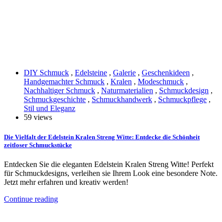
DIY Schmuck
,
Edelsteine
,
Galerie
,
Geschenkideen
,
Handgemachter Schmuck
,
Kralen
,
Modeschmuck
,
Nachhaltiger Schmuck
,
Naturmaterialien
,
Schmuckdesign
,
Schmuckgeschichte
,
Schmuckhandwerk
,
Schmuckpflege
,
Stil und Eleganz
59 views
Die Vielfalt der Edelstein Kralen Streng Witte: Entdecke die Schönheit
zeitloser Schmuckstücke
Entdecken Sie die eleganten Edelstein Kralen Streng Witte! Perfekt
für Schmuckdesigns, verleihen sie Ihrem Look eine besondere Note.
Jetzt mehr erfahren und kreativ werden!
Continue reading