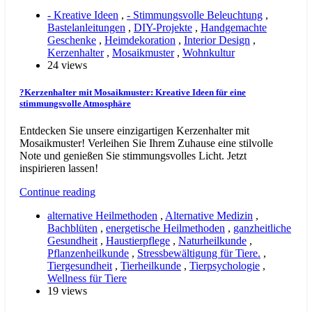
- Kreative Ideen
,
- Stimmungsvolle Beleuchtung
,
Bastelanleitungen
,
DIY-Projekte
,
Handgemachte
Geschenke
,
Heimdekoration
,
Interior Design
,
Kerzenhalter
,
Mosaikmuster
,
Wohnkultur
24 views
?Kerzenhalter mit Mosaikmuster: Kreative Ideen für eine
stimmungsvolle Atmosphäre
Entdecken Sie unsere einzigartigen Kerzenhalter mit
Mosaikmuster! Verleihen Sie Ihrem Zuhause eine stilvolle
Note und genießen Sie stimmungsvolles Licht. Jetzt
inspirieren lassen!
Continue reading
alternative Heilmethoden
,
Alternative Medizin
,
Bachblüten
,
energetische Heilmethoden
,
ganzheitliche
Gesundheit
,
Haustierpflege
,
Naturheilkunde
,
Pflanzenheilkunde
,
Stressbewältigung für Tiere.
,
Tiergesundheit
,
Tierheilkunde
,
Tierpsychologie
,
Wellness für Tiere
19 views