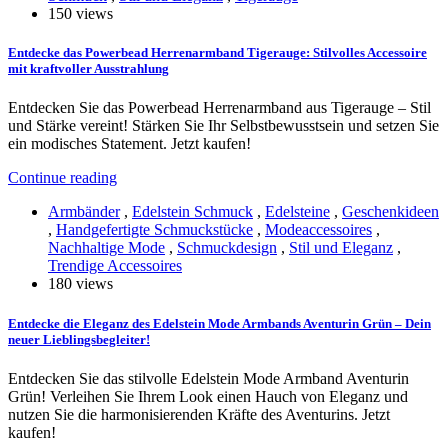
150 views
Entdecke das Powerbead Herrenarmband Tigerauge: Stilvolles Accessoire
mit kraftvoller Ausstrahlung
Entdecken Sie das Powerbead Herrenarmband aus Tigerauge – Stil
und Stärke vereint! Stärken Sie Ihr Selbstbewusstsein und setzen Sie
ein modisches Statement. Jetzt kaufen!
Continue reading
Armbänder
,
Edelstein Schmuck
,
Edelsteine
,
Geschenkideen
,
Handgefertigte Schmuckstücke
,
Modeaccessoires
,
Nachhaltige Mode
,
Schmuckdesign
,
Stil und Eleganz
,
Trendige Accessoires
180 views
Entdecke die Eleganz des Edelstein Mode Armbands Aventurin Grün – Dein
neuer Lieblingsbegleiter!
Entdecken Sie das stilvolle Edelstein Mode Armband Aventurin
Grün! Verleihen Sie Ihrem Look einen Hauch von Eleganz und
nutzen Sie die harmonisierenden Kräfte des Aventurins. Jetzt
kaufen!