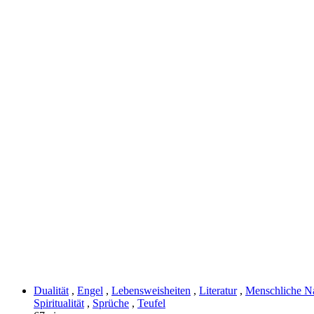
Dualität
,
Engel
,
Lebensweisheiten
,
Literatur
,
Menschliche N
Spiritualität
,
Sprüche
,
Teufel