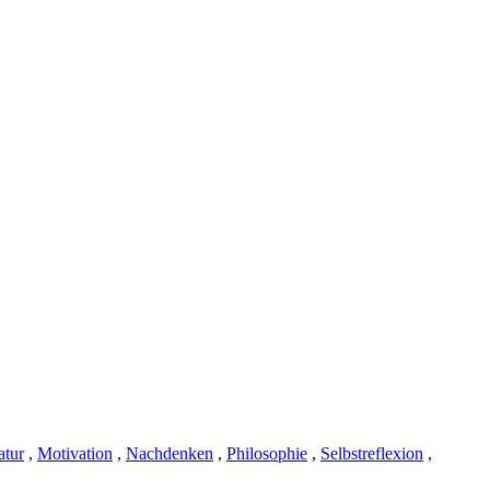
atur
,
Motivation
,
Nachdenken
,
Philosophie
,
Selbstreflexion
,