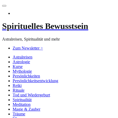
Zum
Inhalt
springen
Spirituelles Bewusstsein
Astralreisen, Spiritualität und mehr
Zum Newsletter >
Astralreisen
Astrologie
Kurse
Mythologie
Persönlichkeiten
Persönlichkeitsentwicklung
Reiki
Rituale
Tod und Wiedergeburt
Spiritualität
Meditation
Magie & Zauber
Träume