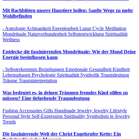
Mit Bachblüten unsere Haustiere heilen: Sanfte Wege zu mehr
Wohlbefinden
- Astrologie
Achtsamkeit
Energiearbeit
Lunar Cycle
Meditation
Mondrituale
Naturverbundenheit
Selbstentwicklung
Spiritualität
Wellness
Entdecke die faszinierenden Mondrituale: Wie der Mond Deine
Energie beeinflussen kann
- Selbsterkenntnis
Beziehungen
Emotionale Gesundheit
Kindheit
Lebensphasen
Psychologie
Spiritualität
Symbolik
Traumdeutung
Träume
Trauminterpretation
Was bedeutet es, in deinen Träumen fremdes Kind stillen zu
müssen? Eine tiefgehende Traumdeutung
Fashion Accessories
Gifts
Handmade Jewelry
Jewelry
Lifestyle
Personal Style
Self-Expression
Spirituality
Symbolism in Jewelry
Trends
Die faszinierende Welt der Christ Engelsrufer Kette: Ein