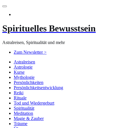
Zum
Inhalt
springen
Spirituelles Bewusstsein
Astralreisen, Spiritualität und mehr
Zum Newsletter >
Astralreisen
Astrologie
Kurse
Mythologie
Persönlichkeiten
Persönlichkeitsentwicklung
Reiki
Rituale
Tod und Wiedergeburt
Spiritualität
Meditation
Magie & Zauber
Träume