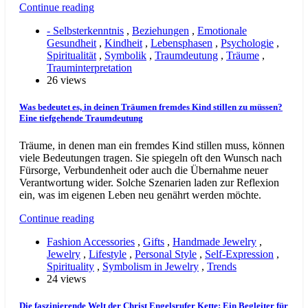
Continue reading
- Selbsterkenntnis
,
Beziehungen
,
Emotionale
Gesundheit
,
Kindheit
,
Lebensphasen
,
Psychologie
,
Spiritualität
,
Symbolik
,
Traumdeutung
,
Träume
,
Trauminterpretation
26 views
Was bedeutet es, in deinen Träumen fremdes Kind stillen zu müssen?
Eine tiefgehende Traumdeutung
Träume, in denen man ein fremdes Kind stillen muss, können
viele Bedeutungen tragen. Sie spiegeln oft den Wunsch nach
Fürsorge, Verbundenheit oder auch die Übernahme neuer
Verantwortung wider. Solche Szenarien laden zur Reflexion
ein, was im eigenen Leben neu genährt werden möchte.
Continue reading
Fashion Accessories
,
Gifts
,
Handmade Jewelry
,
Jewelry
,
Lifestyle
,
Personal Style
,
Self-Expression
,
Spirituality
,
Symbolism in Jewelry
,
Trends
24 views
Die faszinierende Welt der Christ Engelsrufer Kette: Ein Begleiter für