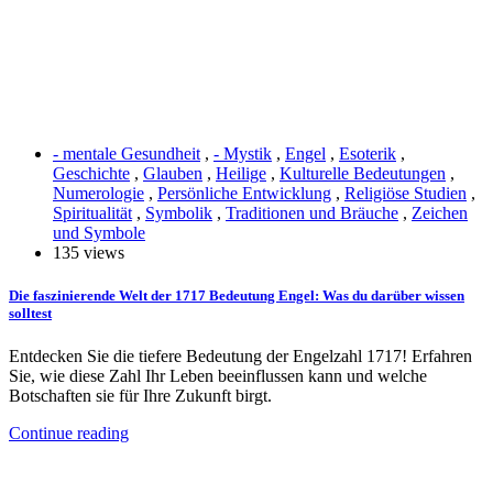
- mentale Gesundheit
,
- Mystik
,
Engel
,
Esoterik
,
Geschichte
,
Glauben
,
Heilige
,
Kulturelle Bedeutungen
,
Numerologie
,
Persönliche Entwicklung
,
Religiöse Studien
,
Spiritualität
,
Symbolik
,
Traditionen und Bräuche
,
Zeichen
und Symbole
135 views
Die faszinierende Welt der 1717 Bedeutung Engel: Was du darüber wissen
solltest
Entdecken Sie die tiefere Bedeutung der Engelzahl 1717! Erfahren
Sie, wie diese Zahl Ihr Leben beeinflussen kann und welche
Botschaften sie für Ihre Zukunft birgt.
Continue reading