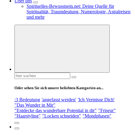
Über uns
Spirituelles-Bewusstsein.net: Deine Quelle für
Spiritualität, Traumdeutung, Numerologie, Astralreisen
und mehr
Suchen
nach:
Oder sehen Sie sich unsere beliebten Kategorien an...
:3 Bedeutung
'angefasst werden'
'Ich Vermisse Dich'
"Das Wunder in Mir"
"Entdecke das wunderbare Potential in dir"
"Friseur"
"Haarstyling"
"Locken schneiden"
"Mondphasen"