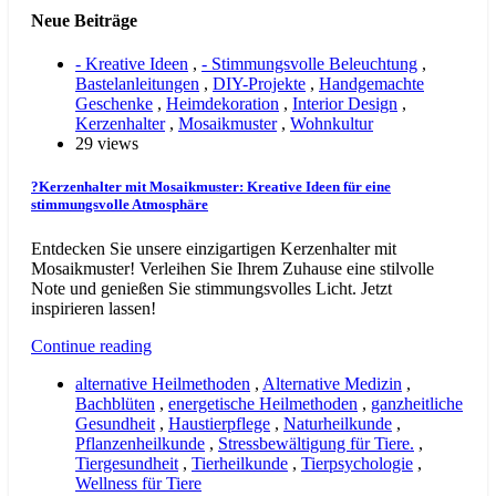
Neue Beiträge
- Kreative Ideen
,
- Stimmungsvolle Beleuchtung
,
Bastelanleitungen
,
DIY-Projekte
,
Handgemachte
Geschenke
,
Heimdekoration
,
Interior Design
,
Kerzenhalter
,
Mosaikmuster
,
Wohnkultur
29 views
?Kerzenhalter mit Mosaikmuster: Kreative Ideen für eine
stimmungsvolle Atmosphäre
Entdecken Sie unsere einzigartigen Kerzenhalter mit
Mosaikmuster! Verleihen Sie Ihrem Zuhause eine stilvolle
Note und genießen Sie stimmungsvolles Licht. Jetzt
inspirieren lassen!
Continue reading
alternative Heilmethoden
,
Alternative Medizin
,
Bachblüten
,
energetische Heilmethoden
,
ganzheitliche
Gesundheit
,
Haustierpflege
,
Naturheilkunde
,
Pflanzenheilkunde
,
Stressbewältigung für Tiere.
,
Tiergesundheit
,
Tierheilkunde
,
Tierpsychologie
,
Wellness für Tiere