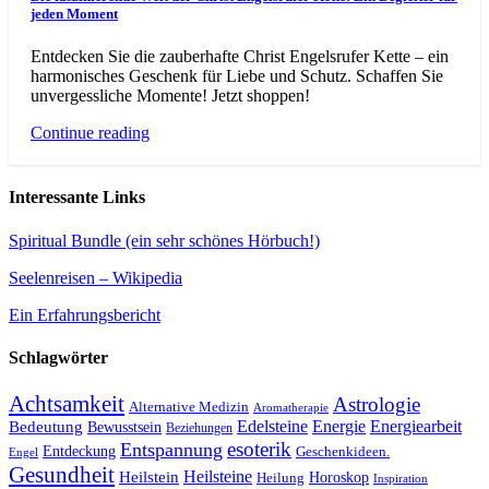
jeden Moment
Entdecken Sie die zauberhafte Christ Engelsrufer Kette – ein
harmonisches Geschenk für Liebe und Schutz. Schaffen Sie
unvergessliche Momente! Jetzt shoppen!
Continue reading
Interessante Links
Spiritual Bundle (ein sehr schönes Hörbuch!)
Seelenreisen – Wikipedia
Ein Erfahrungsbericht
Schlagwörter
Achtsamkeit
Astrologie
Alternative Medizin
Aromatherapie
Edelsteine
Energie
Energiearbeit
Bedeutung
Bewusstsein
Beziehungen
esoterik
Entspannung
Entdeckung
Geschenkideen.
Engel
Gesundheit
Heilsteine
Heilstein
Horoskop
Heilung
Inspiration