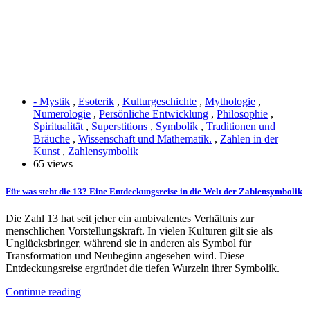
- Mystik
,
Esoterik
,
Kulturgeschichte
,
Mythologie
,
Numerologie
,
Persönliche Entwicklung
,
Philosophie
,
Spiritualität
,
Superstitions
,
Symbolik
,
Traditionen und
Bräuche
,
Wissenschaft und Mathematik.
,
Zahlen in der
Kunst
,
Zahlensymbolik
65 views
Für was steht die 13? Eine Entdeckungsreise in die Welt der Zahlensymbolik
Die Zahl 13 hat seit jeher ein ambivalentes Verhältnis zur
menschlichen Vorstellungskraft. In vielen Kulturen gilt sie als
Unglücksbringer, während sie in anderen als Symbol für
Transformation und Neubeginn angesehen wird. Diese
Entdeckungsreise ergründet die tiefen Wurzeln ihrer Symbolik.
Continue reading