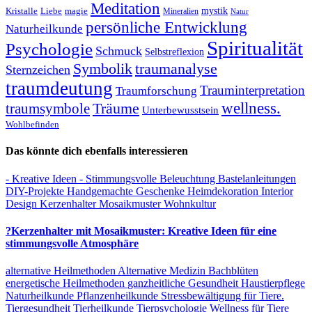
Meditation
Kristalle
magie
mystik
Liebe
Mineralien
Natur
persönliche Entwicklung
Naturheilkunde
Spiritualität
Psychologie
Schmuck
Selbstreflexion
Symbolik
traumanalyse
Sternzeichen
traumdeutung
Trauminterpretation
Traumforschung
Träume
wellness.
traumsymbole
Unterbewusstsein
Wohlbefinden
Das könnte dich ebenfalls interessieren
- Kreative Ideen
- Stimmungsvolle Beleuchtung
Bastelanleitungen
DIY-Projekte
Handgemachte Geschenke
Heimdekoration
Interior
Design
Kerzenhalter
Mosaikmuster
Wohnkultur
?Kerzenhalter mit Mosaikmuster: Kreative Ideen für eine
stimmungsvolle Atmosphäre
alternative Heilmethoden
Alternative Medizin
Bachblüten
energetische Heilmethoden
ganzheitliche Gesundheit
Haustierpflege
Naturheilkunde
Pflanzenheilkunde
Stressbewältigung für Tiere.
Tiergesundheit
Tierheilkunde
Tierpsychologie
Wellness für Tiere