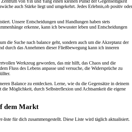
im Zentrum‍ von Yin ‍und Yang einen kleinen ⁣Punkt der Gegenseitigkeit
hwäche ‌auch Stärke liegt und umgekehrt. Jedes Erlebnis,ob positiv ode
existiert. Unsere Entscheidungen und Handlungen haben stets
sammenhänge erkenne, kann ich⁢ bewusster leben und Entscheidungen
nur um die Suche nach balance geht, sondern auch um die Akzeptanz der
,und durch das Annehmen dieser Fließbewegung kann ich inneren
wertvollen Werkzeug geworden, das mir hilft, das Chaos und die
dem⁤ Fluss des Lebens anpasse und versuche, die Widersprüche⁤ zu
llter.
inneren Balance zu entdecken. Lerne, wie du die Gegensätze ⁤in ‍deinem
ie Möglichkeit,⁣ durch Selbstreflexion und Achtsamkeit ⁢die eigene
auf dem Markt
-liste für dich zusammengestellt. Diese Liste wird täglich aktualisiert. ‌