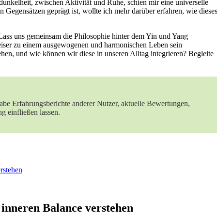
unkelheit, zwischen Aktivität und Ruhe, ‍schien mir‍ eine universelle
n Gegensätzen geprägt ist, wollte​ ich mehr darüber erfahren, wie ⁢diese
.⁢ Lass uns gemeinsam die Philosophie hinter dem Yin und Yang
egweiser zu einem ausgewogenen und harmonischen Leben sein
n, und wie können wir diese in unseren Alltag integrieren? Begleite
habe Erfahrungsberichte anderer Nutzer, aktuelle Bewertungen,
ng einfließen lassen.
erstehen
 inneren Balance ‍verstehen