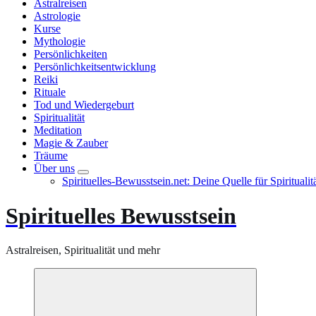
Astralreisen
Astrologie
Kurse
Mythologie
Persönlichkeiten
Persönlichkeitsentwicklung
Reiki
Rituale
Tod und Wiedergeburt
Spiritualität
Meditation
Magie & Zauber
Träume
Über uns
Spirituelles-Bewusstsein.net: Deine Quelle für Spiritual
Spirituelles Bewusstsein
Astralreisen, Spiritualität und mehr