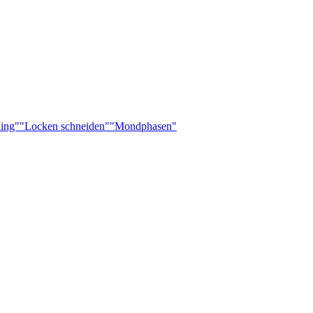
ling"
"Locken schneiden"
"Mondphasen"