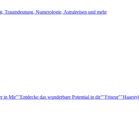
ität, Traumdeutung, Numerologie, Astralreisen und mehr
r in Mir"
"Entdecke das wunderbare Potential in dir"
"Friseur"
"Haarsty