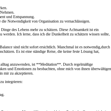
rken.
d Nehmen.
ent und​ Entspannung.
e die Notwendigkeit von Organisation‍ zu vernachlässigen.
n Dinge des Lebens‌ mehr zu schätzen. Diese Achtsamkeit ist ein
u werden. Ich lerne, dass ich die Dunkelheit zu schätzen wissen sollte,
ance sind nicht sofort ersichtlich. Manchmal ist es notwendig,durch
hätzen. Es ist eine ständige Reise, die keine feste Lösung hat,
 alltag anzuwenden, ist **Meditation**. ​Durch regelmäßige
anken und Emotionen zu beobachten, ohne mich von ihnen überwältige
in mir zu akzeptieren.
zu integrieren:
ag.