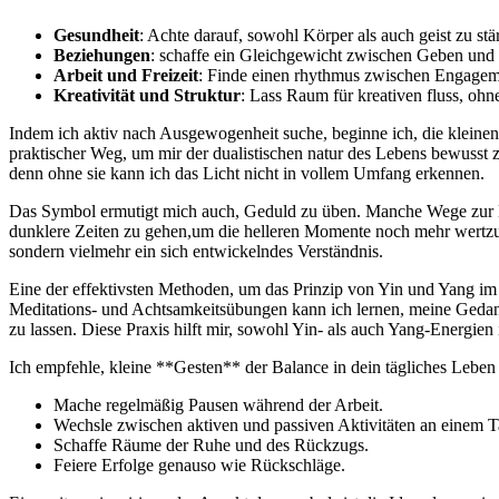
Gesundheit
: Achte darauf, sowohl ⁢Körper als auch geist zu stä
Beziehungen
: schaffe ein Gleichgewicht zwischen Geben un
Arbeit und Freizeit
: Finde einen rhythmus zwischen Engagem
Kreativität und Struktur
: Lass Raum für kreativen fluss, ohn
Indem ich ‌aktiv nach Ausgewogenheit⁣ suche, beginne ich,‌ die kleine
praktischer Weg, um mir der dualistischen natur des Lebens bewusst‍ z
denn ohne sie kann ich das Licht nicht in vollem Umfang erkennen.
Das Symbol ermutigt mich auch, Geduld zu üben. Manche Wege zur Bal
dunklere Zeiten zu ‍gehen,um die helleren Momente noch mehr wertzusc
sondern vielmehr ein ‍sich entwickelndes Verständnis.
Eine ⁤der effektivsten Methoden, um das ⁣Prinzip von Yin und Yang im
Meditations- und Achtsamkeitsübungen kann ich ⁢lernen, meine Ged
zu lassen. Diese Praxis hilft mir, sowohl Yin- als auch Yang-Energien 
Ich empfehle, ‍kleine **Gesten** der Balance in dein tägliches Leben 
Mache regelmäßig Pausen‌ während der Arbeit.
Wechsle ⁣zwischen aktiven und passiven Aktivitäten ​an einem T
Schaffe ‍Räume ​der Ruhe und des Rückzugs.
Feiere Erfolge genauso wie Rückschläge.