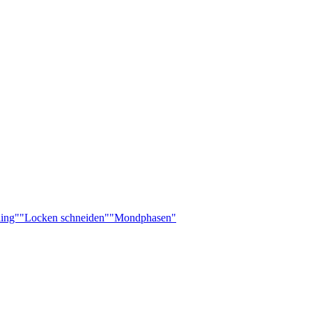
ling"
"Locken schneiden"
"Mondphasen"