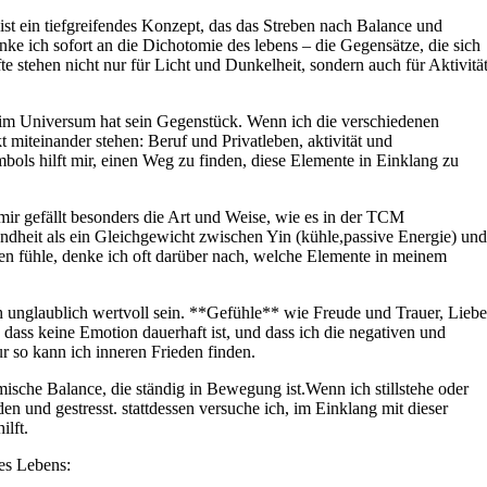
 ist⁣ ein tiefgreifendes Konzept, das das Streben nach Balance und
e ich sofort an die Dichotomie des lebens – die Gegensätze, die sich ​
 stehen nicht nur für Licht und Dunkelheit, sondern auch für Aktivitä
nt im Universum hat sein Gegenstück. Wenn ich die verschiedenen
t miteinander stehen: Beruf ​und Privatleben, aktivität und
bols hilft mir, einen Weg zu finden, diese Elemente in Einklang zu
mir gefällt besonders ‍die​ Art und Weise, wie es in der TCM
undheit‌ als ein Gleichgewicht zwischen Yin (kühle,passive​ Energie) und
 ⁣fühle,⁣ denke ich oft darüber nach, welche⁢ Elemente in ⁢meinem
h unglaublich wertvoll sein. **Gefühle** wie Freude und Trauer, Liebe
 dass keine Emotion dauerhaft ist, und dass ich die ‌negativen und
 so kann ich inneren Frieden finden.
ische⁢ Balance, die‌ ständig ​in Bewegung ist.Wenn ich stillstehe oder
en und gestresst. stattdessen versuche ich, im Einklang‍ mit dieser
ilft.
nes Lebens: