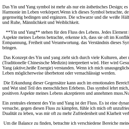
Das Yin und Yang⁣ symbol ist mehr als‌ nur ein ästhetisches Design; es
Harmonie im Leben‌ verkörpert.Wenn ich dieses Symbol betrachte, denk
gegenseitig bedingen und ergänzen. Die schwarze und die weiße Hälfte
und Ruhe, Männlichkeit und Weiblichkeit.
​ ‍ ⁢ **Yin und Yang** stehen für den ⁣Fluss des Lebens. Jedes Eleme
⁢Aspekte meines Lebens betrachte, erkenne ich, dass sie oft im‍ Konflik
Entspannung, Freiheit und Verantwortung. das Verständnis dieses Sym
bringen.
⁢ Das Konzept des Yin und yang zieht sich durch viele Kulturen, aber 
(Traditionelle Chinesische Medizin) interpretiert wird. Hier wird Ges
Yang (aktive,heiße Energie) verstanden. Wenn ich mich unausgeglichen
Leben möglicherweise​ überbetont oder vernachlässigt werden.
‍ Die Erkundung dieser Gegensätze⁢ kann auch im emotionalen Bereic
und Wut sind Teil ⁤des menschlichen Erlebens. Das symbol lehrt ​mich,
positiven⁣ Aspekte meines Lebens akzeptieren ⁣und annehmen muss.Nur
Ein zentrales element des Yin und Yang ist der Fluss. Es ist eine dynam
versuche, gegen diesen Fluss zu kämpfen, fühle ich mich oft⁤ unzufried
Dualität zu leben, was mir oft zu ‍mehr Zufriedenheit und Klarheit verh
⁤ Um die Balance zu ‍finden, betrachte ich verschiedene⁤ Bereiche⁤ mei
⁢ ⁣