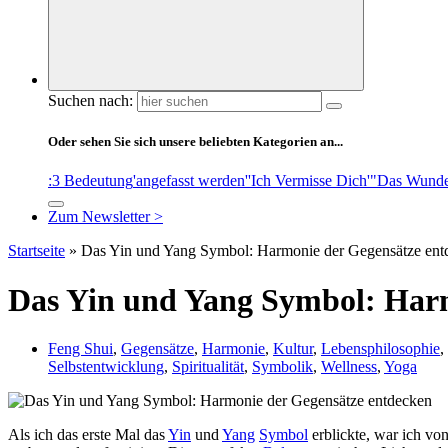
Suchen nach:
Oder sehen Sie sich unsere beliebten Kategorien an...
:3 Bedeutung
'angefasst werden'
'Ich Vermisse Dich'
"Das Wunde
Zum Newsletter >
Startseite
»
Das Yin und Yang Symbol: Harmonie der Gegensätze ent
Das Yin und Yang Symbol: Harm
Feng Shui
,
Gegensätze
,
Harmonie
,
Kultur
,
Lebensphilosophie
,
Selbstentwicklung
,
Spiritualität
,
Symbolik
,
Wellness
,
Yoga
Als ich das erste Mal das‍
Yin
und
Yang
Symbol
erblickte, war ich von