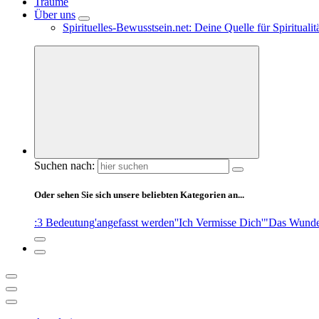
Träume
Über uns
Spirituelles-Bewusstsein.net: Deine Quelle für Spiritual
Suchen nach:
Oder sehen Sie sich unsere beliebten Kategorien an...
:3 Bedeutung
'angefasst werden'
'Ich Vermisse Dich'
"Das Wunde