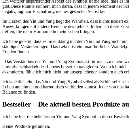
Ein weiterer inspirierender Aspekt ⁢des symbols ist die Idee, dass es 
⁢gibt.Diese Punkte erinnern mich daran, dass ⁤in jedem Moment der Sc
negativ,trägt zur Erschaffung meines‍ gesamten Selbst‌ bei.
Im Herzen des Yin und Yang liegt die Wahrheit, dass nichts isoliert 
Auswirkungen auf andere Bereiche ⁣des Lebens. ⁢Indem ich ⁢diese Zu
treffen, die mehr ‌Harmonie in mein Leben bringen.
Ich habe gelernt, ‌dass es im ⁢einklang mit dem Yin‌ und Yang nicht 
ständigen Veränderungen. Das ⁢Leben ist ein unaufhörlicher Wandel
Frieden finden.
⁤ ​ Das Verständnis ‍des Yin und Yang Symbols ist für mich zu einem 
Unvorhersehbarkeit ‍des Lebens besser zu navigieren. Wenn ich mich 
akzeptieren, fühle ich mich nicht⁤ nur ausgeglichener, sondern auch erfü
Ich lade dich ein, das Yin und Yang Symbol selbst als Schlüssel zur⁣ 
Leben annehmen und harmonisch ⁣verbinden kannst. Jeder von uns hat d
Balance‌ zu finden.
Bestseller – Die aktuell ⁢besten Produkte 
Ich habe ⁣hier die beliebtesten​ Yin und Yang Symbol in dieser Bestseller
Keine Produkte gefunden.