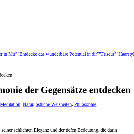
r in Mir"
"Entdecke das wunderbare Potential in dir"
"Friseur"
"Haarsty
decken
onie der Gegensätze entdecken
Meditation
,
Natur
,
östliche Weisheiten
,
Philosophie
,
 seiner schlichten Eleganz und der tiefen⁢ Bedeutung, die darin