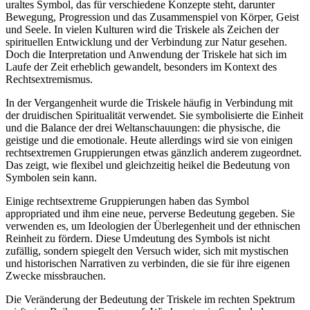
uraltes‌ Symbol, das⁣ für verschiedene ⁣Konzepte ‌steht, darunter
Bewegung, Progression und ⁢das Zusammenspiel von⁤ Körper, Geist
⁢und Seele. In vielen ⁣Kulturen wird die Triskele als Zeichen der
spirituellen Entwicklung und der Verbindung zur Natur ⁣gesehen.
Doch die Interpretation​ und Anwendung⁢ der Triskele ‌hat sich im
Laufe der Zeit erheblich gewandelt, besonders im Kontext des
Rechtsextremismus.
In der Vergangenheit wurde die Triskele häufig in Verbindung mit
der druidischen Spiritualität⁣ verwendet. Sie‌ symbolisierte die Einheit
und‍ die​ Balance der drei Weltanschauungen: die physische, die
geistige und die emotionale. Heute allerdings wird sie von einigen
rechtsextremen Gruppierungen⁣ etwas ​gänzlich anderem zugeordnet.
Das zeigt, wie flexibel ⁤und gleichzeitig heikel die Bedeutung von
Symbolen sein kann.
Einige rechtsextreme‍ Gruppierungen haben ‌das Symbol
appropriated und ihm⁣ eine neue, perverse Bedeutung⁣ gegeben. Sie
verwenden es, um Ideologien der Überlegenheit und ⁢der ethnischen
Reinheit zu ⁤fördern. Diese⁢ Umdeutung des Symbols ist nicht
zufällig, sondern spiegelt ⁤den Versuch wider, ​sich mit mystischen
und⁤ historischen Narrativen zu verbinden, die⁤ sie für ihre eigenen
Zwecke missbrauchen.
Die Veränderung ​der ‍Bedeutung der Triskele im rechten Spektrum