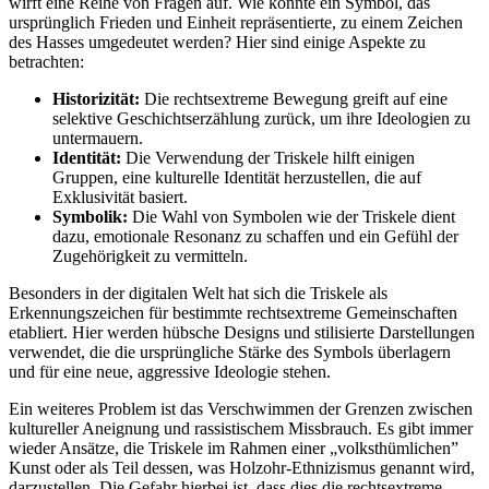
wirft eine Reihe von⁤ Fragen ‌auf. Wie konnte ein Symbol, ⁤das‍
ursprünglich Frieden und Einheit repräsentierte, zu⁣ einem Zeichen
⁤des Hasses umgedeutet werden? Hier sind einige Aspekte zu⁣
betrachten:
Historizität:
Die rechtsextreme Bewegung greift auf eine⁤
selektive Geschichtserzählung‍ zurück, um ‌ihre Ideologien‌ zu
untermauern.
Identität:
Die ⁤Verwendung der Triskele hilft einigen
⁤Gruppen, ⁢eine kulturelle Identität herzustellen, die auf
Exklusivität basiert.
Symbolik:
Die Wahl von Symbolen wie der Triskele‌ dient
dazu, emotionale Resonanz zu schaffen und ein Gefühl der
Zugehörigkeit zu vermitteln.
Besonders in⁣ der digitalen Welt hat sich die Triskele als
Erkennungszeichen für bestimmte rechtsextreme Gemeinschaften
etabliert. ​Hier werden hübsche Designs ⁣und stilisierte Darstellungen
verwendet, die die ursprüngliche Stärke​ des Symbols überlagern‌
und für eine neue, aggressive Ideologie stehen.
Ein weiteres ‌Problem ist das Verschwimmen der⁢ Grenzen zwischen
kultureller Aneignung⁤ und rassistischem Missbrauch. Es gibt immer
wieder Ansätze, ⁣die‍ Triskele im ​Rahmen einer „volksthümlichen”
Kunst⁣ oder als Teil dessen, was Holzohr-Ethnizismus genannt wird,
⁣darzustellen. Die Gefahr hierbei ist, dass⁤ dies die‍ rechtsextreme