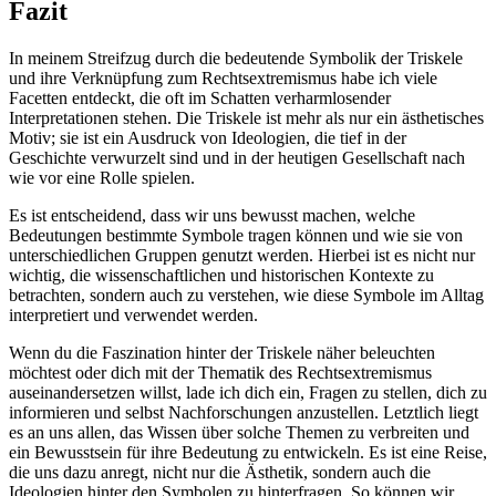
Fazit
In meinem⁤ Streifzug‌ durch die bedeutende Symbolik der Triskele
und ihre⁤ Verknüpfung zum Rechtsextremismus habe ich viele
Facetten entdeckt, die oft im Schatten verharmlosender
Interpretationen stehen. Die Triskele ist mehr ‍als ⁤nur⁢ ein ästhetisches
Motiv; ⁣sie ist⁣ ein Ausdruck von Ideologien, die tief⁣ in ⁢der
Geschichte⁤ verwurzelt sind und in der heutigen Gesellschaft nach
wie vor eine Rolle spielen.
Es ist entscheidend, dass wir uns bewusst machen, welche
Bedeutungen bestimmte Symbole tragen​ können und ‍wie sie von
unterschiedlichen Gruppen genutzt ​werden.⁤ Hierbei ist es nicht nur​
wichtig, die wissenschaftlichen und historischen‌ Kontexte zu
betrachten, sondern auch zu verstehen, wie diese Symbole im Alltag
‌interpretiert und verwendet werden.
Wenn du die Faszination hinter der Triskele näher beleuchten
möchtest oder dich mit der Thematik ⁣des Rechtsextremismus
auseinandersetzen willst, lade ich dich ein,⁤ Fragen zu stellen, dich zu
informieren ⁤und selbst Nachforschungen anzustellen. Letztlich liegt
es an uns allen, das Wissen über solche Themen zu verbreiten und
ein Bewusstsein für ihre Bedeutung ‌zu entwickeln. Es ​ist⁤ eine Reise,
die uns dazu anregt, nicht nur die Ästhetik, sondern auch die
Ideologien⁣ hinter den Symbolen⁢ zu hinterfragen. So können wir