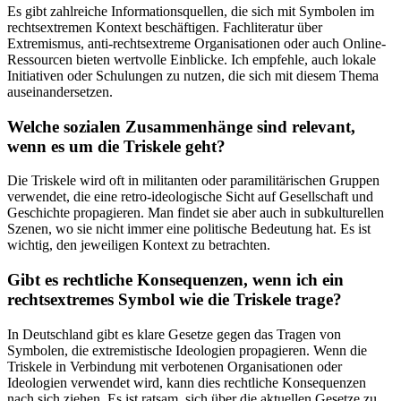
Es gibt zahlreiche Informationsquellen, die ‍sich mit Symbolen ‌im
rechtsextremen Kontext beschäftigen. Fachliteratur über
Extremismus, anti-rechtsextreme Organisationen oder auch Online-
Ressourcen bieten wertvolle Einblicke. Ich ⁣empfehle, auch lokale⁤
Initiativen oder Schulungen zu nutzen, die sich‍ mit diesem ​Thema
auseinandersetzen.
Welche sozialen⁣ Zusammenhänge sind relevant,
wenn es‍ um die Triskele geht?
Die⁣ Triskele wird oft in militanten oder paramilitärischen Gruppen
verwendet, die⁢ eine retro-ideologische Sicht ​auf ​Gesellschaft ⁤und
Geschichte⁤ propagieren. Man findet sie‍ aber auch in subkulturellen
Szenen,⁢ wo ‍sie nicht immer eine politische Bedeutung hat. ​Es‍ ist
wichtig, den jeweiligen Kontext zu betrachten.
Gibt es rechtliche ​Konsequenzen,‍ wenn ​ich ein
rechtsextremes Symbol wie die‍ Triskele trage?
In Deutschland gibt es klare Gesetze gegen das Tragen von
Symbolen, die extremistische Ideologien ⁣propagieren. Wenn die
Triskele ‍in Verbindung ⁤mit verbotenen ​Organisationen oder
Ideologien verwendet wird, kann dies rechtliche ‍Konsequenzen
nach ⁤sich ziehen. Es ist ratsam, ‍sich über⁢ die aktuellen Gesetze zu