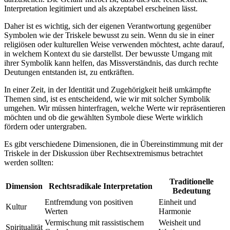
Interpretation legitimiert und als akzeptabel erscheinen lässt.
Daher ist es wichtig, sich der eigenen Verantwortung gegenüber
Symbolen‍ wie der Triskele bewusst zu sein.‍ Wenn du sie in einer
religiösen oder kulturellen ‌Weise verwenden möchtest, achte darauf,
in welchem Kontext du sie darstellst. Der‍ bewusste Umgang mit
ihrer Symbolik kann ⁤helfen, das Missverständnis,‍ das durch rechte
Deutungen entstanden ist, zu entkräften.
In einer⁣ Zeit, ‍in der Identität und Zugehörigkeit heiß umkämpfte
Themen sind, ist es entscheidend, ‌wie wir mit solcher Symbolik
umgehen. ⁣Wir müssen hinterfragen, welche Werte wir‌ repräsentieren
möchten und ob die gewählten Symbole diese Werte ⁢wirklich
fördern oder untergraben.
Es⁤ gibt verschiedene Dimensionen, die ‍in Übereinstimmung mit der
Triskele in der⁢ Diskussion über Rechtsextremismus⁢ betrachtet
werden sollten:
Traditionelle
Dimension
Rechtsradikale Interpretation
Bedeutung
Entfremdung von positiven
Einheit und
Kultur
Werten
⁢Harmonie
Vermischung mit rassistischem‍
Weisheit und
Spiritualität