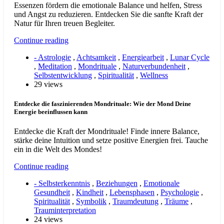
Essenzen fördern die emotionale Balance und helfen, Stress
und Angst zu reduzieren. Entdecken Sie die sanfte Kraft der
Natur für Ihren treuen Begleiter.
Continue reading
- Astrologie
,
Achtsamkeit
,
Energiearbeit
,
Lunar Cycle
,
Meditation
,
Mondrituale
,
Naturverbundenheit
,
Selbstentwicklung
,
Spiritualität
,
Wellness
29 views
Entdecke die faszinierenden Mondrituale: Wie der Mond Deine
Energie beeinflussen kann
Entdecke die Kraft der Mondrituale! Finde innere Balance,
stärke deine Intuition und setze positive Energien frei. Tauche
ein in die Welt des Mondes!
Continue reading
- Selbsterkenntnis
,
Beziehungen
,
Emotionale
Gesundheit
,
Kindheit
,
Lebensphasen
,
Psychologie
,
Spiritualität
,
Symbolik
,
Traumdeutung
,
Träume
,
Trauminterpretation
24 views