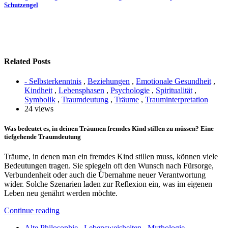
Schutzengel
Related Posts
- Selbsterkenntnis
,
Beziehungen
,
Emotionale Gesundheit
,
Kindheit
,
Lebensphasen
,
Psychologie
,
Spiritualität
,
Symbolik
,
Traumdeutung
,
Träume
,
Trauminterpretation
24 views
Was bedeutet es, in deinen Träumen fremdes Kind stillen zu müssen? Eine
tiefgehende Traumdeutung
Träume, in denen man ein fremdes Kind stillen muss, können viele
Bedeutungen tragen. Sie spiegeln oft den Wunsch nach Fürsorge,
Verbundenheit oder auch die Übernahme neuer Verantwortung
wider. Solche Szenarien laden zur Reflexion ein, was im eigenen
Leben neu genährt werden möchte.
Continue reading
Alte Philosophie
,
Lebensweisheiten
,
Mythologie
,