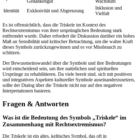
Gedankengut
Wachstum
Inklusion‍ und
Identität
Exklusivität​ und Abgrenzung
Vielfalt
Es ist ⁣offensichtlich, dass die ‌Triskele im Kontext des
Rechtsextremismus ‍von⁤ ihrer ursprünglichen Bedeutung stark
entfremdet wurde. Daher erfordert ​die Diskussion darüber ein hohes
Maß an Sensibilität und kritischer Betrachtung, um die wahre Kraft
dieses Symbols zurückzugewinnen und es⁣ vor Missbrauch zu
schützen.
Der Bewusstseinswandel über die Symbole und ihre Bedeutungen
‌wird entscheidend‌ sein, um ihre natürlichen und spirituellen⁣
Ursprünge⁢ zu rehabilitieren. Da viele bereit sind, sich mit​ positiven ​
und ‍integrativen ‍Aspekten⁤ kultureller Symbole auseinanderzusetzen,
⁤sollte der Dialog über die⁤ Triskele nicht nur auf​ den negativen
Interpretationen basieren.
Fragen & Antworten
Was ist die Bedeutung‌ des Symbols „Triskele“ ‌im
Zusammenhang mit Rechtsextremismus?
Die Triskele ist ein altes, keltisches Symbol, das ⁢oft in⁤