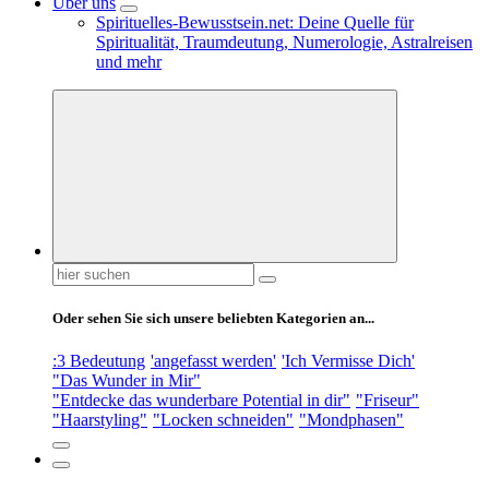
Über uns
Spirituelles-Bewusstsein.net: Deine Quelle für
Spiritualität, Traumdeutung, Numerologie, Astralreisen
und mehr
Suchen
nach:
Oder sehen Sie sich unsere beliebten Kategorien an...
:3 Bedeutung
'angefasst werden'
'Ich Vermisse Dich'
"Das Wunder in Mir"
"Entdecke das wunderbare Potential in dir"
"Friseur"
"Haarstyling"
"Locken schneiden"
"Mondphasen"