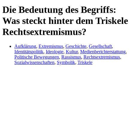
Die Bedeutung des Begriffs:
Was steckt hinter dem Triskele
Rechtsextremismus?
Aufklärung
,
Extremismus
,
Geschichte
,
Gesellschaft
,
Identitätspolitik
,
Ideologie
,
Kultur
,
Medienberichterstattung
,
Politische Bewegungen
,
Rassismus
,
Rechtsextremismus
,
Sozialwissenschaften
,
Symbolik
,
Triskele