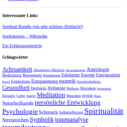
Interessante Links
Spiritual Bundle (ein sehr schönes Hörbuch!)
Seelenreisen – Wikipedia
Ein Erfahrungsbericht
Schlagwörter
Achtsamkeit
Astrologie
Alternative Medizin
Aromatherapie
Edelsteine
Energie
Energiearbeit
Bedeutung
Bewusstsein
Beziehungen
esoterik
Entspannung
Entdeckung
Geschenkideen.
Engel
Gesundheit
Heilsteine
Heilstein
Horoskop
Heilung
Inspiration
Meditation
Kristalle
magie
mystik
Liebe
Mineralien
Natur
persönliche Entwicklung
Naturheilkunde
Spiritualität
Psychologie
Schmuck
Selbstreflexion
Symbolik
traumanalyse
Sternzeichen