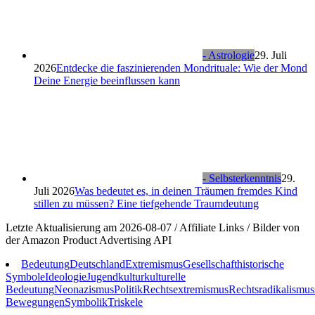
- Astrologie
29. Juli
2026
Entdecke die faszinierenden Mondrituale: Wie der Mond
Deine Energie beeinflussen kann
- Selbsterkenntnis
29.
Juli 2026
Was bedeutet es, in deinen Träumen fremdes Kind
stillen zu müssen? Eine tiefgehende Traumdeutung
Letzte Aktualisierung am 2026-08-07 / Affiliate Links / Bilder von
der Amazon Product Advertising API
Bedeutung
Deutschland
Extremismus
Gesellschaft
historische
Symbole
Ideologie
Jugendkultur
kulturelle
Bedeutung
Neonazismus
Politik
Rechtsextremismus
Rechtsradikalismus
Bewegungen
Symbolik
Triskele