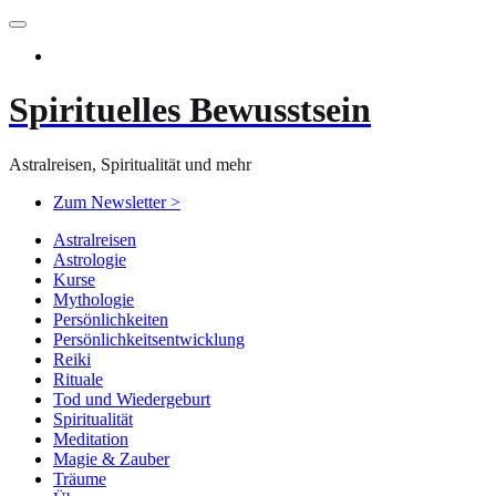
Zum
Inhalt
springen
Spirituelles Bewusstsein
Astralreisen, Spiritualität und mehr
Zum Newsletter >
Astralreisen
Astrologie
Kurse
Mythologie
Persönlichkeiten
Persönlichkeitsentwicklung
Reiki
Rituale
Tod und Wiedergeburt
Spiritualität
Meditation
Magie & Zauber
Träume