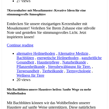
27 views
?Kerzenhalter mit Mosaikmuster: Kreative Ideen für eine
stimmungsvolle Atmosphäre
Entdecken Sie unsere einzigartigen Kerzenhalter mit
Mosaikmuster! Verleihen Sie Ihrem Zuhause eine stilvolle
Note und genießen Sie stimmungsvolles Licht. Jetzt
inspirieren lassen!
Continue reading
alternative Heilmethoden
,
Alternative Medizin
,
Bachblüten
,
energetische Heilmethoden
,
ganzheitliche
Gesundheit
,
Haustierpflege
,
Naturheilkunde
,
Pflanzenheilkunde
,
Stressbewältigung für Tiere.
,
Tiergesundheit
,
Tierheilkunde
,
Tierpsychologie
,
Wellness für Tiere
20 views
Mit Bachblüten unsere Haustiere heilen: Sanfte Wege zu mehr
Wohlbefinden
Mit Bachblüten können wir das Wohlbefinden unserer
Haustiere auf sanfte Weise unterstützen. Diese natürlichen