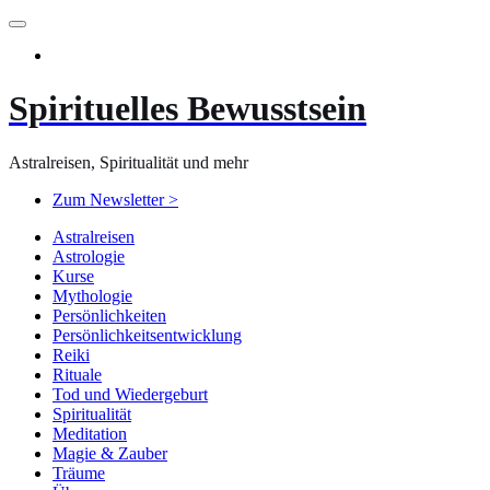
Zum
Inhalt
springen
Spirituelles Bewusstsein
Astralreisen, Spiritualität und mehr
Zum Newsletter >
Astralreisen
Astrologie
Kurse
Mythologie
Persönlichkeiten
Persönlichkeitsentwicklung
Reiki
Rituale
Tod und Wiedergeburt
Spiritualität
Meditation
Magie & Zauber
Träume