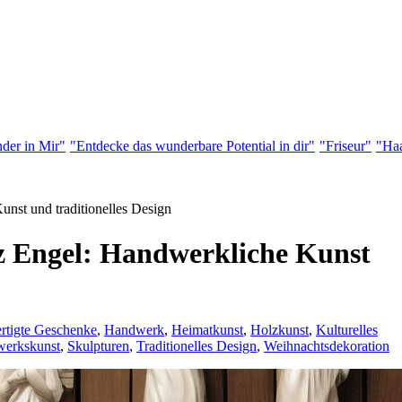
der in Mir"
"Entdecke das wunderbare Potential in dir"
"Friseur"
"Haa
unst und traditionelles Design
lz Engel: Handwerkliche Kunst
rtigte Geschenke
,
Handwerk
,
Heimatkunst
,
Holzkunst
,
Kulturelles
werkskunst
,
Skulpturen
,
Traditionelles Design
,
Weihnachtsdekoration