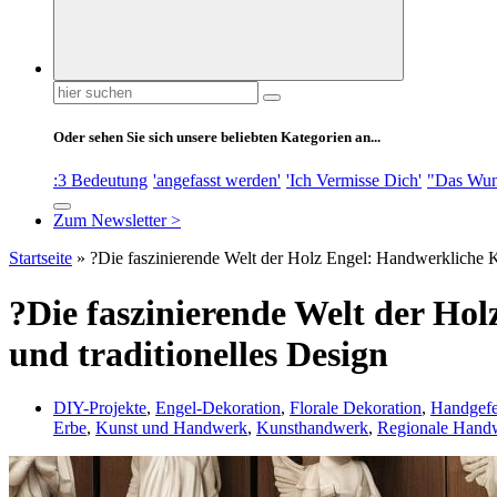
Suchen
nach:
Oder sehen Sie sich unsere beliebten Kategorien an...
:3 Bedeutung
'angefasst werden'
'Ich Vermisse Dich'
"Das Wun
Zum Newsletter >
Startseite
»
?Die faszinierende Welt der Holz Engel: Handwerkliche K
?Die faszinierende Welt der Ho
und traditionelles Design
DIY-Projekte
,
Engel-Dekoration
,
Florale Dekoration
,
Handgefe
Erbe
,
Kunst und Handwerk
,
Kunsthandwerk
,
Regionale Hand