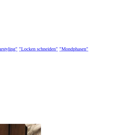
rstyling"
"Locken schneiden"
"Mondphasen"