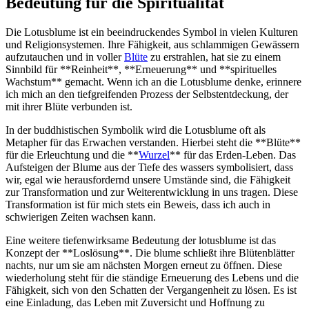
Bedeutung für‍ die Spiritualität
Die‍ Lotusblume ist ein beeindruckendes⁣ Symbol ⁣in vielen Kulturen
und ⁤Religionsystemen. Ihre Fähigkeit, aus ​schlammigen⁢ Gewässern
aufzutauchen und⁢ in ​voller
Blüte
zu‌ erstrahlen, hat‍ sie⁤ zu einem‌
Sinnbild⁤ für **Reinheit**, ​**Erneuerung** und **spirituelles
Wachstum** gemacht. Wenn ich an die ⁢Lotusblume denke, erinnere
ich⁣ mich​ an den tiefgreifenden ⁣Prozess der Selbstentdeckung, der‌
mit ihrer⁤ Blüte ⁣verbunden ist.
In der buddhistischen Symbolik⁣ wird die Lotusblume oft als‍
Metapher für das⁣ Erwachen verstanden. Hierbei steht die **Blüte**
für die Erleuchtung und⁤ die ‌**
Wurzel
** für‌ das Erden-Leben. Das
Aufsteigen der Blume aus der Tiefe des ⁣wassers symbolisiert, dass
wir, egal wie ​herausfordernd unsere ⁣Umstände sind, die Fähigkeit
zur⁤ Transformation und zur‍ Weiterentwicklung in⁢ uns tragen. Diese
Transformation ist für mich​ stets ein Beweis, dass‌ ich auch in
schwierigen Zeiten‌ wachsen kann.
Eine⁣ weitere tiefenwirksame ⁢Bedeutung der lotusblume ist das
Konzept der **Loslösung**. Die blume schließt ​ihre⁢ Blütenblätter
nachts, nur um sie ‌am nächsten Morgen erneut zu öffnen. Diese
wiederholung steht für die ständige Erneuerung des Lebens und die
Fähigkeit, sich ⁣von⁤ den Schatten der Vergangenheit zu​ lösen. Es ist
eine Einladung, das Leben mit ​Zuversicht und⁣ Hoffnung​ zu