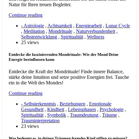
Natur für Ihren treuen Begleiter.
Continue reading
- Astrologie
,
Achtsamkeit
,
Energiearbeit
,
Lunar Cycle
,
Meditation
,
Mondrituale
,
Naturverbundenheit
,
Selbstentwicklung
,
Spiritualität
,
Wellness
25 views
Entdecke die faszinierenden Mondrituale: Wie der Mond Deine
Energie beeinflussen kann
Entdecke die Kraft der Mondrituale! Finde innere Balance,
stärke deine Intuition und setze positive Energien frei. Tauche
ein in die Welt des Mondes!
Continue reading
- Selbsterkenntnis
,
Beziehungen
,
Emotionale
Gesundheit
,
Kindheit
,
Lebensphasen
,
Psychologie
,
Spiritualität
,
Symbolik
,
Traumdeutung
,
Träume
,
Trauminterpretation
23 views
Was bedeutet es, in deinen Träumen fremdes Kind stillen zu müssen?