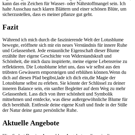
kann das ein ‌Zeichen‍ für Wasser- oder‌ Nährstoffmangel ‌sein. Ich
halte Ausschau nach klaren Blättern und‍ einer schönen Blüte, um
sicherzustellen, dass​ es meiner pflanze gut geht.
Fazit
Während ich⁣ mich durch die⁤ faszinierende ‍Welt der Lotusblume
bewegte, eröffnete sich mir ein neues‌ Verständnis für innere Ruhe
und Gelassenheit. Jede ⁤erstaunliche Eigenschaft ‍dieser Blume
erzählte ihre eigene Geschichte von Widerstandskraft ​und⁤
Schönheit, ‍die ⁤mich dazu inspirierte, meine⁢ eigene ⁢Lebensreise zu
reflektieren. ⁢Die‍ Lotusblume lehrt uns,⁣ dass⁢ wir ‌selbst aus den
‍trübsten ‍Gewässern emporsteigen und erblühen können.Wenn du
dich⁤ auf ​diesen Pfad begibst,lade ich dich ein,die Magie der
Lotusblume selbst zu ⁢erleben. Sie könnte der Schlüssel zu deiner
inneren‌ Balance sein, ein sanfter Begleiter auf dem Weg zu mehr
Gelassenheit. Lass dich ⁢von⁣ ihrer schönheit‌ und Symbolik
⁤mitnehmen und ⁤entdecke, was diese⁢ außergewöhnliche Blume für
dich bereithält. Entfessle deine eigene Kraft und finde in der ​Stille ​
der ⁤Natur ⁤deine ‌ganz⁤ persönliche Ruhe.
Aktuelle Angebote