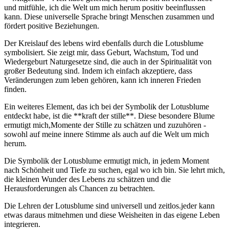
und ⁢mitfühle, ich die Welt um ⁢mich herum positiv beeinflussen
kann. Diese universelle Sprache bringt⁤ Menschen⁢ zusammen und
fördert positive‌ Beziehungen.
Der Kreislauf des lebens ‌wird⁢ ebenfalls durch⁣ die Lotusblume
symbolisiert. Sie zeigt mir, dass Geburt, Wachstum,​ Tod⁢ und
⁢Wiedergeburt⁣ Naturgesetze sind, die‍ auch in der Spiritualität von
großer ​Bedeutung ‍sind. ⁢Indem ich einfach akzeptiere, dass
‌Veränderungen zum leben gehören,⁣ kann ich ​inneren Frieden
finden.
Ein⁢ weiteres Element, ⁢das ich⁢ bei der‍ Symbolik der Lotusblume
⁤entdeckt habe, ist die ‍**kraft der stille**. ‍Diese besondere Blume
ermutigt mich,Momente der Stille zu schätzen ⁤und zuzuhören ‌-
sowohl auf meine ⁢innere Stimme als auch auf die Welt um mich⁤
herum.
Die⁤ Symbolik der Lotusblume ⁢ermutigt mich, in jedem ​Moment
nach ‍Schönheit ​und Tiefe zu suchen,⁤ egal wo ich⁤ bin. Sie lehrt ⁤mich,
die‍ kleinen Wunder des⁣ Lebens zu schätzen ‌und die‌
Herausforderungen ‌als Chancen zu betrachten.
Die Lehren der Lotusblume ‍sind universell und ​zeitlos.jeder kann
etwas‌ daraus mitnehmen⁣ und diese ⁤Weisheiten in‍ das eigene Leben‍
integrieren.