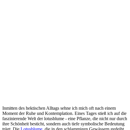
Inmitten des hektischen Alltags sehne ich mich oft nach ⁤einem
Moment ⁣der Ruhe und Kontemplation.‌ Eines ‍Tages stieß ich auf die
faszinierende‍ Welt ⁣der ​lotusblume -‌ eine Pflanze, ‍die ⁤nicht nur durch
ihre Schönheit​ besticht, sondern auch ⁣tiefe symbolische Bedeutung
trägt. Die
Lotusblume
, die ‍in den schlammigen ⁢Gewässern gedeiht