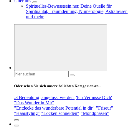
Über uns
Spirituelles-Bewusstsein.net: Deine Quelle für
Spiritualität, Traumdeutung, Numerologie, Astralreisen
und mehr
Suchen
nach:
Oder sehen Sie sich unsere beliebten Kategorien an...
:3 Bedeutung
'angefasst werden'
'Ich Vermisse Dich'
"Das Wunder in Mir"
"Entdecke das wunderbare Potential in dir"
"Friseur"
"Haarstyling"
"Locken schneiden"
"Mondphasen"