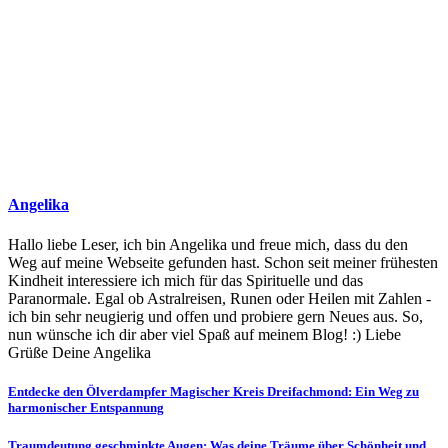
Angelika
Hallo liebe Leser, ich bin Angelika und freue mich, dass du den
Weg auf meine Webseite gefunden hast. Schon seit meiner frühesten
Kindheit interessiere ich mich für das Spirituelle und das
Paranormale. Egal ob Astralreisen, Runen oder Heilen mit Zahlen -
ich bin sehr neugierig und offen und probiere gern Neues aus. So,
nun wünsche ich dir aber viel Spaß auf meinem Blog! :) Liebe
Grüße Deine Angelika
Beitragsnavigation
Entdecke den Ölverdampfer Magischer Kreis Dreifachmond: Ein Weg zu
harmonischer Entspannung
Traumdeutung geschminkte Augen: Was deine Träume über Schönheit und