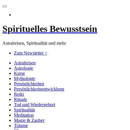
Zum
Inhalt
springen
Spirituelles Bewusstsein
Astralreisen, Spiritualität und mehr
Zum Newsletter >
Astralreisen
Astrologie
Kurse
Mythologie
Persönlichkeiten
Persönlichkeitsentwicklung
Reiki
Rituale
Tod und Wiedergeburt
Spiritualität
Meditation
Magie & Zauber
Träume