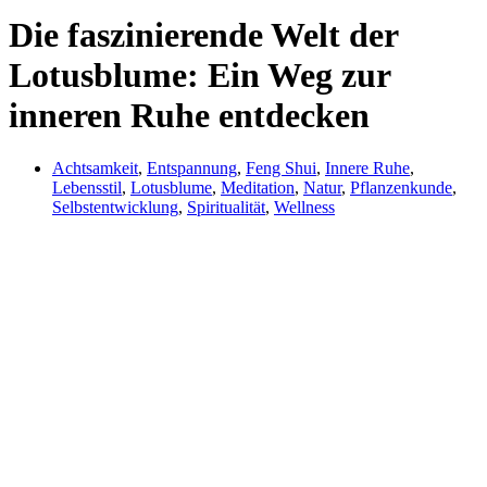
Die faszinierende Welt der
Lotusblume: Ein Weg zur
inneren Ruhe entdecken
Achtsamkeit
,
Entspannung
,
Feng Shui
,
Innere Ruhe
,
Lebensstil
,
Lotusblume
,
Meditation
,
Natur
,
Pflanzenkunde
,
Selbstentwicklung
,
Spiritualität
,
Wellness