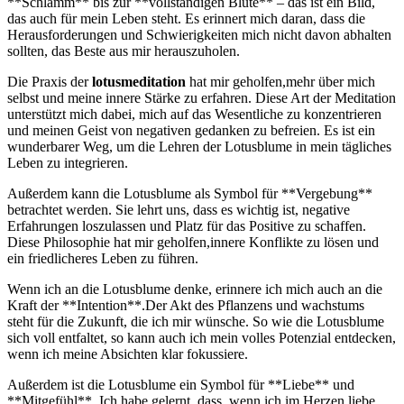
**Schlamm** bis zur **vollständigen Blüte** – das ‍ist ‌ein Bild,⁣
das auch für mein Leben steht. Es ‌erinnert mich‍ daran, dass ‍die
Herausforderungen und ​Schwierigkeiten mich nicht‌ davon abhalten
sollten, ​das⁢ Beste aus mir herauszuholen.
Die Praxis der⁤
lotusmeditation
hat mir geholfen,mehr über mich
selbst und meine innere Stärke‍ zu erfahren. Diese‍ Art der Meditation‍
unterstützt mich dabei, mich auf das Wesentliche zu konzentrieren
und meinen Geist von negativen ​gedanken ⁣zu befreien. Es ist ein
wunderbarer Weg, um die‌ Lehren der Lotusblume ⁣in mein tägliches
Leben zu integrieren.
Außerdem⁣ kann die ⁣Lotusblume ⁢als​ Symbol für **Vergebung**
betrachtet ‍werden.⁤ Sie⁢ lehrt uns, dass es wichtig ist, negative
Erfahrungen loszulassen und Platz für‌ das ⁤Positive zu ⁤schaffen.
Diese Philosophie⁢ hat mir geholfen,innere Konflikte zu ‍lösen‍ und
ein friedlicheres Leben zu führen.
Wenn ich an die Lotusblume denke, erinnere ich‌ mich auch an ‌die
‍Kraft der **Intention**.Der ⁣Akt des ‌Pflanzens und wachstums
steht ⁢für die Zukunft,⁣ die​ ich mir ‌wünsche. So wie die Lotusblume
sich ⁤voll entfaltet, so ​kann auch ich ⁣mein ⁣volles Potenzial entdecken,
wenn ich⁢ meine ‍Absichten klar fokussiere.
Außerdem ⁢ist ⁣die Lotusblume‍ ein ⁣Symbol für **Liebe** und
**Mitgefühl**. Ich habe gelernt, dass, wenn ich⁣ im Herzen ⁤liebe