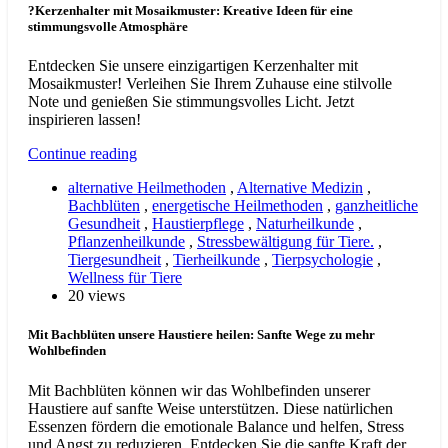
?Kerzenhalter mit Mosaikmuster: Kreative Ideen für eine
stimmungsvolle Atmosphäre
Entdecken Sie unsere einzigartigen Kerzenhalter mit
Mosaikmuster! Verleihen Sie Ihrem Zuhause eine stilvolle
Note und genießen Sie stimmungsvolles Licht. Jetzt
inspirieren lassen!
Continue reading
alternative Heilmethoden
,
Alternative Medizin
,
Bachblüten
,
energetische Heilmethoden
,
ganzheitliche
Gesundheit
,
Haustierpflege
,
Naturheilkunde
,
Pflanzenheilkunde
,
Stressbewältigung für Tiere.
,
Tiergesundheit
,
Tierheilkunde
,
Tierpsychologie
,
Wellness für Tiere
20 views
Mit Bachblüten unsere Haustiere heilen: Sanfte Wege zu mehr
Wohlbefinden
Mit Bachblüten können wir das Wohlbefinden unserer
Haustiere auf sanfte Weise unterstützen. Diese natürlichen
Essenzen fördern die emotionale Balance und helfen, Stress
und Angst zu reduzieren. Entdecken Sie die sanfte Kraft der