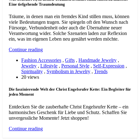
Eine tiefgehende Traumdeutung
Träume, in denen man ein fremdes Kind stillen muss, können
viele Bedeutungen tragen. Sie spiegeln oft den Wunsch nach
Fürsorge, Verbundenheit oder auch die Übernahme neuer
Verantwortung wider. Solche Szenarien laden zur Reflexion
ein, was im eigenen Leben neu genährt werden möchte.
Continue reading
Fashion Accessories
,
Gifts
,
Handmade Jewelry
,
Jewelry
,
Lifestyle
,
Personal Style
,
Self-Expression
,
Spirituality
,
Symbolism in Jewelry
,
Trends
20 views
Die faszinierende Welt der Christ Engelsrufer Kette: Ein Begleiter für
jeden Moment
Entdecken Sie die zauberhafte Christ Engelsrufer Kette – ein
harmonisches Geschenk für Liebe und Schutz. Schaffen Sie
unvergessliche Momente! Jetzt shoppen!
Continue reading