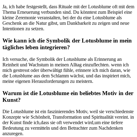
Ja, ich habe festgestellt, dass Rituale mit der Lotusblume oft mit dem‌
Thema Erneuerung verbunden ⁣sind. Du könntest zum ‍Beispiel eine
kleine Zeremonie⁤ veranstalten, bei ‌der du eine ‌Lotusblume​ als
Geschenk ​an ‍die Natur gibst, ‌um ​Dankbarkeit zu zeigen ​und neue
Intentionen ​zu ‍setzen.
Wie kann ich die ​Symbolik ‍der Lotusblume in‍ mein
tägliches leben‌ integrieren?
Ich versuche, die Symbolik ‌der Lotusblume ​als Erinnerung an
Reinheit⁤ und Wachstum in meinen​ Alltag einzuflechten. wenn⁢ ich
mich gestresst oder überwältigt fühle, erinnere⁤ ich mich daran, wie
die Lotusblume ‌aus⁤ dem Schlamm wächst, und das inspiriert ​mich,
meine eigenen Herausforderungen zu meistern.
Warum​ ist die Lotusblume ein ⁤beliebtes Motiv in der
Kunst?
Die ⁣Lotusblume‌ ist ein faszinierendes​ Motiv, weil sie verschiedenste
Konzepte wie Schönheit, Transformation‌ und Spiritualität vereint.‍ in
der Kunst finde⁣ ich,dass sie oft⁣ verwendet wird,um⁤ eine tiefere
Bedeutung ⁢zu vermitteln und⁣ den Betrachter zum Nachdenken
anzuregen.