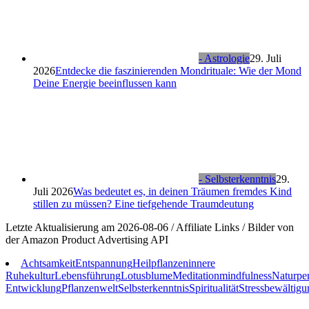
- Astrologie
29. Juli
2026
Entdecke die faszinierenden Mondrituale: Wie der Mond
Deine Energie beeinflussen kann
- Selbsterkenntnis
29.
Juli 2026
Was bedeutet es, in deinen Träumen fremdes Kind
stillen zu müssen? Eine tiefgehende Traumdeutung
Letzte Aktualisierung am 2026-08-06 / Affiliate Links / Bilder von
der Amazon Product Advertising API
Achtsamkeit
Entspannung
Heilpflanzen
innere
Ruhe
kultur
Lebensführung
Lotusblume
Meditation
mindfulness
Natur
pe
Entwicklung
Pflanzenwelt
Selbsterkenntnis
Spiritualität
Stressbewältigu