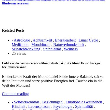
Illusionen verraten
Related Posts
- Astrologie
,
Achtsamkeit
,
Energiearbeit
,
Lunar Cycle
,
Meditation
,
Mondrituale
,
Naturverbundenheit
,
Selbstentwicklung
,
Spiritualität
,
Wellness
25 views
Entdecke die faszinierenden Mondrituale: Wie der Mond Deine Energie
beeinflussen kann
Entdecke die Kraft der Mondrituale! Finde innere Balance, stärke
deine Intuition und setze positive Energien frei. Tauche ein in die
Welt des Mondes!
Continue reading
- Selbsterkenntnis
,
Beziehungen
,
Emotionale Gesundheit
,
Kindheit
,
Lebensphasen
,
Psychologie
,
Spiritualität
,