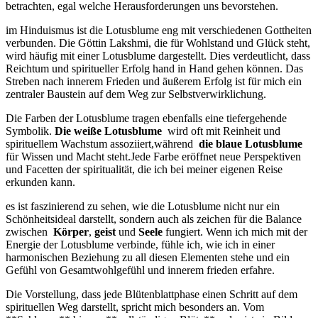
‌betrachten, egal welche Herausforderungen uns bevorstehen.
im Hinduismus ‌ist die Lotusblume ​eng mit verschiedenen Gottheiten
verbunden. Die Göttin Lakshmi, die‍ für Wohlstand und Glück steht,
wird​ häufig mit ‌einer Lotusblume dargestellt. Dies verdeutlicht, ‌dass
Reichtum und spiritueller Erfolg hand in⁢ Hand gehen können. Das
Streben⁣ nach innerem Frieden​ und⁣ äußerem⁤ Erfolg ist ‌für mich ein
zentraler Baustein‌ auf ⁢dem Weg zur​ Selbstverwirklichung.
Die Farben der ‍Lotusblume tragen ‌ebenfalls eine tiefergehende
Symbolik.
Die⁤ weiße ​Lotusblume
⁢ wird oft ‌mit⁤ Reinheit⁣ und
spirituellem Wachstum ‌assoziiert,während ⁣
die blaue Lotusblume
für ⁣Wissen und Macht steht.Jede Farbe eröffnet neue Perspektiven
und Facetten⁤ der spiritualität,​ die ich bei meiner eigenen Reise
erkunden kann.
es ist faszinierend ​zu sehen, wie die‍ Lotusblume nicht nur ein
‌Schönheitsideal ⁤darstellt, sondern⁣ auch ⁢als zeichen für⁢ die​ Balance
zwischen ⁢
Körper
,
geist
und
Seele
‌fungiert. Wenn ⁢ich‌ mich⁢ mit der
Energie der Lotusblume verbinde, fühle ‍ich, ‌wie ⁤ich in ‌einer⁤
harmonischen Beziehung zu all diesen ​Elementen stehe und ein
Gefühl‍ von Gesamtwohlgefühl und innerem frieden‌ erfahre.
Die Vorstellung, ‍dass jede⁢ Blütenblattphase ‍einen ‍Schritt auf dem
spirituellen Weg darstellt, ​spricht ⁢mich besonders an. ⁢Vom