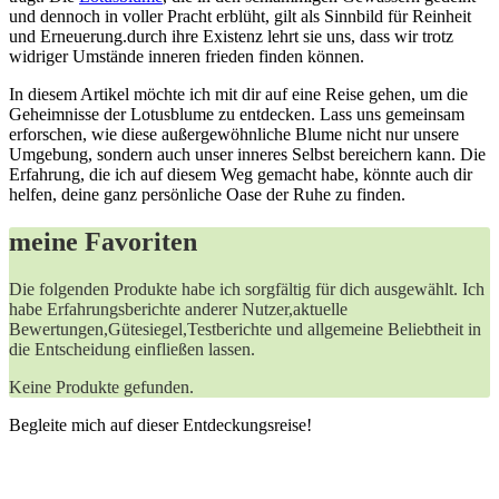
und dennoch ‌in ‌voller ⁤Pracht erblüht, gilt als Sinnbild ⁢für‍ Reinheit
und Erneuerung.durch ihre Existenz⁤ lehrt⁤ sie ‍uns,​ dass wir trotz
widriger Umstände inneren frieden finden können.
In diesem ‌Artikel möchte⁣ ich mit dir‌ auf ​eine ‍Reise gehen, um⁣ die
⁢Geheimnisse der Lotusblume⁢ zu ‍entdecken. Lass uns ⁣gemeinsam
erforschen, wie diese außergewöhnliche Blume nicht nur unsere
⁢Umgebung, sondern auch‌ unser inneres Selbst bereichern kann. Die⁣
Erfahrung, die‍ ich auf diesem‍ Weg gemacht‌ habe, ⁣könnte auch⁣ dir
helfen, deine ganz ​persönliche⁣ Oase der Ruhe zu finden.
meine Favoriten
Die folgenden ‍Produkte habe ich sorgfältig für‌ dich ausgewählt. Ich
habe Erfahrungsberichte ⁣anderer Nutzer,aktuelle‍
Bewertungen,Gütesiegel,Testberichte und⁢ allgemeine ⁢Beliebtheit in
die Entscheidung⁤ einfließen⁣ lassen.
Keine Produkte gefunden.
Begleite mich auf dieser Entdeckungsreise!