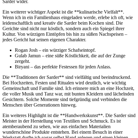
Sarder⁤ wider.
Ein weiterer wichtiger Aspekt ist die **kulinarische⁣ Vielfalt**.
Wenn ​ich ⁣in ein​ Familienhaus eingeladen werde, erlebe‍ ich oft, wie
leidenschaftlich und‌ kreativ die⁣ Sarder beim ⁣Kochen ​sind.⁣ Die‌
Gerichte ‌sind nicht nur köstlich, sondern auch⁢ ein‍ Spiegel ihrer
Kultur.​ Von würzigen Eintöpfen bis hin zu süßen Nachspeisen –
jedes Gericht ⁣hat seinen ⁢eigenen Charakter.
Rogan Josh – ein würziger Schafseintopf.
Gulab ‌Jamun – eine ⁢süße Köstlichkeit, die ‍auf​ der Zunge
zergeht.
Biryani – das perfekte Festessen für jeden Anlass.
Die **Traditionen der Sarder** sind vielfältig und beeindruckend. ​
Bei Hochzeiten, Festen​ und Ritualen wird ‌deutlich,⁢ wie wichtig
Gemeinschaft und Familie sind. ⁢Ich erinnere mich⁣ an⁤ eine Hochzeit,
die voller Musik und Tanz war, mit bunten ⁢Kleidern und ‍lächelnden
Gesichtern. Solche​ Momente sind ‌tiefgründig und verbinden die
Menschen über Generationen hinweg.
Ein​ weiteres Highlight ist die **Handwerkskunst**. ⁣Die Sarder sind
‍Meister in der Herstellung⁤ von Textilien und Schmuck.‍ Es​ ist
⁣atemberaubend ⁢zu sehen, ​wie aus⁢ einfachen Materialien
wunderschöne Produkte‌ entstehen. Bei einem Besuch ⁣in einer
Werkstatt durfte ich ⁢sogar selbst Hand anlegen und einen kleinen