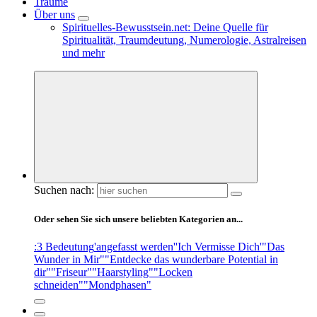
Träume
Über uns
Spirituelles-Bewusstsein.net: Deine Quelle für
Spiritualität, Traumdeutung, Numerologie, Astralreisen
und mehr
Suchen nach:
Oder sehen Sie sich unsere beliebten Kategorien an...
:3 Bedeutung
'angefasst werden'
'Ich Vermisse Dich'
"Das
Wunder in Mir"
"Entdecke das wunderbare Potential in
dir"
"Friseur"
"Haarstyling"
"Locken
schneiden"
"Mondphasen"