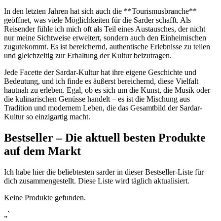
In den letzten Jahren hat sich auch ⁣die⁤ **Tourismusbranche**
geöffnet,​ was viele Möglichkeiten für die Sarder schafft. Als
Reisender⁢ fühle ich mich oft als⁢ Teil ‌eines Austausches, der nicht
nur meine ​Sichtweise⁢ erweitert,⁤ sondern auch ⁣den ‌Einheimischen‍
zugutekommt.⁢ Es ist bereichernd, authentische Erlebnisse ⁣zu teilen
und gleichzeitig zur Erhaltung der Kultur beizutragen.
Jede Facette der Sardar-Kultur hat ihre eigene ⁣Geschichte und
Bedeutung, und ich finde es ⁣äußerst bereichernd, diese Vielfalt
hautnah zu erleben. Egal, ob es sich um die ‍Kunst, die Musik oder
die kulinarischen ⁣Genüsse handelt​ – es ist ⁣die Mischung⁢ aus
Tradition​ und modernem Leben, die das Gesamtbild der ⁣Sardar-
Kultur‌ so ⁣einzigartig macht.
Bestseller – Die aktuell besten Produkte⁤
auf dem ‍Markt
Ich habe hier die beliebtesten sarder in dieser Bestseller-Liste​ für
dich zusammengestellt. ​Diese ​Liste ​wird täglich aktualisiert.⁤
Keine Produkte gefunden.
„`