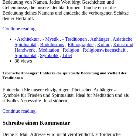
Bedeutung von Namen. Jedes Wort birgt Geschichten und
Geheimnisse, die unsere Identität formen. Tauche ein in die
Bedeutung deines Namens und entdecke die verborgenen Schätze
deiner Herkunft.
Continue reading
- Architektur
,
- Mystik
,
- Traditionen
,
Anhänger
,
Asiatische
Spiritualität
,
Buddhismus
,
Ethnographie
,
Kultur
,
Kunst und
Handwerk
,
Meditation
,
Religion
,
Religionswissenschaft
,
Spiritualität
,
Symbolik
,
Tibet
38 views
Tibetische Anhänger: Entdecke die spirituelle Bedeutung und Vielfalt der
Traditionen
Entdecken Sie unsere einzigartigen Tibetischen Anhänger –
Symbole für Frieden und Spiritualität. Ideal für Meditation und als
stilvolles Accessoire. Jetzt stöbern!
Continue reading
Schreibe einen Kommentar
Deine E-Mail-Adresse wird nicht veröffentlicht.
Erforderliche