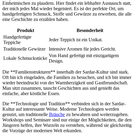
⁤Einheimischen zu⁣ plaudern. Hier ‌findet ein⁣ lebhafter Austausch statt,
der mich jedes​ Mal wieder begeistert. ‌Es ist der perfekte Ort, um
⁢handgefertigten Schmuck, Stoffe und Gewürze zu erwerben, die alle
eine Geschichte​ zu erzählen haben.
Produkt
Besonderheit
Handgefertigte
Jeder Teppich ist ein ​Unikat.
Teppiche
Traditionelle Gewürze
Intensive Aromen ‍für ‌jedes Gericht.
Von Hand gefertigt mit einzigartigem‍
Lokale‌ Schmuckstücke
Design.
Die **Familienstrukturen** innerhalb der Sardar-Kultur sind stark.
Oft bin ich ⁢eingeladen, ⁢die Familien ⁣zu besuchen, und ich bin ⁣immer
wieder beeindruckt ‌von der Warmherzigkeit und Gastfreundschaft.
Man sitzt zusammen,​ tauscht⁢ Geschichten aus und ⁣genießt das
einfache, aber köstliche⁤ Essen.
Die ⁣**Technologie und⁤ Tradition** verbinden ⁢sich in der​ Sardar-
Kultur auf interessante ⁢Weise. Moderne Technologien werden
genutzt, um traditionelle
Bräuche
zu bewahren ⁣und ‌weiterzugeben.⁢
Workshops und Seminare sind ⁢nur einige der Möglichkeiten, ​die⁤ den
Jüngeren⁢ helfen,⁣ ihre Wurzeln⁤ zu verstehen, während⁤ sie gleichzeitig
die Vorzüge der modernen Welt ‌erkunden.