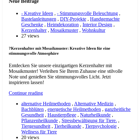
Neue Beiträge
- Kreative Ideen
,
- Stimmungsvolle Beleuchtung
,
Bastelanleitungen
,
DIY-Projekte
,
Handgemachte
Geschenke
,
Heimdekoration
,
Interior Design
,
Kerzenhalter
,
Mosaikmuster
,
Wohnkultur
27 views
?Kerzenhalter mit Mosaikmuster: Kreative Ideen für eine
stimmungsvolle Atmosphäre
Entdecken Sie unsere einzigartigen Kerzenhalter mit
Mosaikmuster! Verleihen Sie Ihrem Zuhause eine stilvolle
Note und genießen Sie stimmungsvolles Licht. Jetzt
inspirieren lassen!
Continue reading
alternative Heilmethoden
,
Alternative Medizin
,
Bachblüten
,
energetische Heilmethoden
,
ganzheitliche
Gesundheit
,
Haustierpflege
,
Naturheilkunde
,
Pflanzenheilkunde
,
Stressbewältigung für Tiere.
,
Tiergesundheit
,
Tierheilkunde
,
Tierpsychologie
,
Wellness für Tiere
20 views