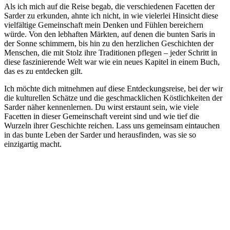
Als ich mich auf die Reise begab, ⁣die verschiedenen Facetten der
Sarder⁢ zu erkunden, ahnte ich nicht, in ‍wie vielerlei Hinsicht diese
vielfältige Gemeinschaft⁤ mein Denken und Fühlen bereichern
würde. Von‍ den lebhaften ‌Märkten, auf denen die ⁣bunten Saris⁤ in
der Sonne schimmern, bis hin zu den ⁢herzlichen Geschichten der
Menschen, die mit Stolz ihre⁣ Traditionen pflegen – jeder Schritt in
diese​ faszinierende⁢ Welt ⁣war wie ein neues Kapitel in‌ einem Buch,
das ‌es zu​ entdecken ⁣gilt.
Ich möchte⁤ dich ⁢mitnehmen auf diese Entdeckungsreise, bei ​der wir
die ⁢kulturellen Schätze ‌und ‌die‍ geschmacklichen Köstlichkeiten der
Sarder näher kennenlernen. Du wirst erstaunt sein, wie viele
Facetten⁤ in dieser Gemeinschaft​ vereint ‍sind und ‌wie tief die
Wurzeln ihrer ‌Geschichte reichen. ‌Lass⁢ uns gemeinsam⁢ eintauchen
‍in das ⁢bunte Leben ⁢der Sarder und herausfinden, was sie so
einzigartig macht.