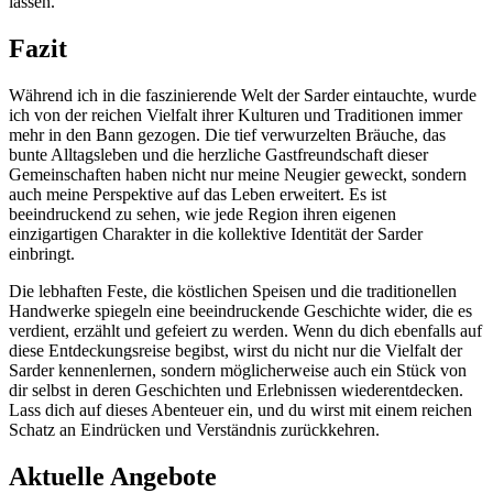
lassen.
Fazit
Während ich in die faszinierende ​Welt der Sarder​ eintauchte, wurde
ich von‍ der⁣ reichen‍ Vielfalt ihrer Kulturen und Traditionen immer
mehr⁤ in den Bann gezogen. Die tief​ verwurzelten Bräuche,‍ das
bunte Alltagsleben und die herzliche​ Gastfreundschaft ‍dieser
Gemeinschaften haben​ nicht nur meine Neugier ⁢geweckt, sondern
⁤auch meine Perspektive auf das Leben erweitert. Es ist
beeindruckend zu sehen, ⁢wie⁢ jede Region ihren eigenen
einzigartigen Charakter in die​ kollektive​ Identität der Sarder
einbringt.‍
Die ‍lebhaften Feste, die⁣ köstlichen​ Speisen und die traditionellen
⁢Handwerke spiegeln ⁢eine beeindruckende Geschichte wider,⁤ die es
⁣verdient, erzählt und gefeiert zu werden. Wenn du ‌dich ebenfalls‍ auf
diese ⁢Entdeckungsreise begibst, wirst du nicht nur die Vielfalt der
Sarder‍ kennenlernen, sondern möglicherweise⁣ auch ein Stück von
dir⁢ selbst in deren‌ Geschichten⁣ und Erlebnissen‌ wiederentdecken.
Lass dich auf dieses Abenteuer ein, und du ​wirst mit ‌einem reichen
Schatz ⁣an Eindrücken und ⁤Verständnis⁤ zurückkehren.
Aktuelle Angebote