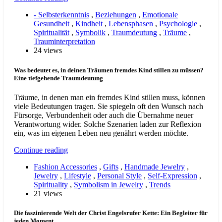
- Selbsterkenntnis
,
Beziehungen
,
Emotionale
Gesundheit
,
Kindheit
,
Lebensphasen
,
Psychologie
,
Spiritualität
,
Symbolik
,
Traumdeutung
,
Träume
,
Trauminterpretation
24 views
Was bedeutet es, in deinen Träumen fremdes Kind stillen zu müssen?
Eine tiefgehende Traumdeutung
Träume, in denen man ein fremdes Kind stillen muss, können
viele Bedeutungen tragen. Sie spiegeln oft den Wunsch nach
Fürsorge, Verbundenheit oder auch die Übernahme neuer
Verantwortung wider. Solche Szenarien laden zur Reflexion
ein, was im eigenen Leben neu genährt werden möchte.
Continue reading
Fashion Accessories
,
Gifts
,
Handmade Jewelry
,
Jewelry
,
Lifestyle
,
Personal Style
,
Self-Expression
,
Spirituality
,
Symbolism in Jewelry
,
Trends
21 views
Die faszinierende Welt der Christ Engelsrufer Kette: Ein Begleiter für
jeden Moment