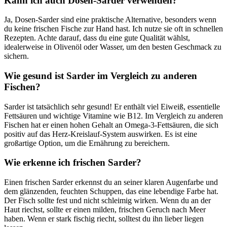
Kann ich‍ auch ‍Dosen-Sarder verwenden?
Ja, Dosen-Sarder sind eine praktische Alternative, besonders ⁤wenn
du ​keine frischen Fische zur Hand hast. Ich nutze sie oft in schnellen
‍Rezepten. Achte darauf, dass ‍du eine gute Qualität wählst,
idealerweise in ⁤Olivenöl oder Wasser, um den besten Geschmack‍ zu
sichern.
Wie ​gesund ist Sarder ⁣im Vergleich ‍zu anderen
‌Fischen?
Sarder ‍ist tatsächlich⁤ sehr gesund! Er‌ enthält viel Eiweiß, essentielle
⁣Fettsäuren und wichtige Vitamine wie B12. Im Vergleich zu anderen
⁤Fischen⁤ hat er ​einen hohen Gehalt an Omega-3-Fettsäuren,⁢ die ‌sich
‍positiv auf das Herz-Kreislauf-System auswirken. Es ⁤ist‌ eine
großartige Option, um die Ernährung zu​ bereichern.
Wie⁢ erkenne ⁤ich‍ frischen Sarder?
Einen frischen Sarder erkennst⁢ du an ‍seiner‍ klaren Augenfarbe⁣ und
dem glänzenden, feuchten Schuppen, das eine lebendige Farbe hat.
Der Fisch sollte fest und nicht⁤ schleimig wirken. Wenn du ‍an der
Haut ​riechst, sollte⁢ er einen milden, frischen Geruch nach⁤ Meer
haben. Wenn er stark fischig‍ riecht, solltest​ du ‌ihn⁣ lieber liegen⁣