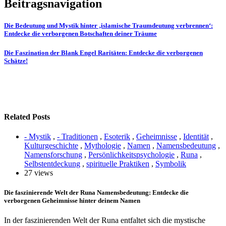
Beitragsnavigation
Die Bedeutung und Mystik hinter ‚islamische Traumdeutung verbrennen‘:
Entdecke die verborgenen Botschaften deiner Träume
Die Faszination der Blank Engel Raritäten: Entdecke die verborgenen
Schätze!
Related Posts
- Mystik
,
- Traditionen
,
Esoterik
,
Geheimnisse
,
Identität
,
Kulturgeschichte
,
Mythologie
,
Namen
,
Namensbedeutung
,
Namensforschung
,
Persönlichkeitspsychologie
,
Runa
,
Selbstentdeckung
,
spirituelle Praktiken
,
Symbolik
27 views
Die faszinierende Welt der Runa Namensbedeutung: Entdecke die
verborgenen Geheimnisse hinter deinem Namen
In der faszinierenden Welt der Runa entfaltet sich die mystische