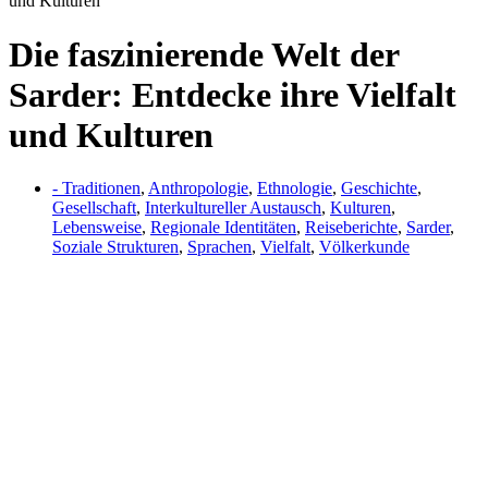
und Kulturen
Die faszinierende Welt der
Sarder: Entdecke ihre Vielfalt
und Kulturen
- Traditionen
,
Anthropologie
,
Ethnologie
,
Geschichte
,
Gesellschaft
,
Interkultureller Austausch
,
Kulturen
,
Lebensweise
,
Regionale Identitäten
,
Reiseberichte
,
Sarder
,
Soziale Strukturen
,
Sprachen
,
Vielfalt
,
Völkerkunde