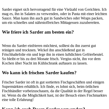
Sarder eignet sich hervorragend​ für eine Vielzahl von Gerichten. Ich
mag es, ihn⁤ in Salaten zu verwenden, oder in ⁣Pasta mit⁤ einer leichten
Sauce. Man‍ kann ihn auch ‌gut in Sandwiches oder Wraps packen,
um ein schnelles und nährstoffreiches Mittagessen zuzubereiten.
Wie friere⁣ ich Sarder am besten ein?
Wenn​ du Sarder einfrieren möchtest, solltest du ihn zuerst gut ​
reinigen ⁢und ⁢trocknen. Wickel ihn anschließend ⁢gut ​in
Frischhaltefolie ein und lege ihn in ⁢einen luftdichten Gefrierbeutel.
So bleibt er bis ⁢zu drei‌ Monate frisch. Vergiss‍ nicht, ihn ⁤vor dem
Kochen über ⁢Nacht im ⁣Kühlschrank⁣ auftauen zu lassen.
Wo kann ich ‌frischen Sarder‌ kaufen?
Frischer Sarder ist oft in gut ⁢sortierten Fischgeschäften und einigen
Supermärkten erhältlich. Ich⁤ finde,⁤ es lohnt‍ sich, beim örtlichen
⁤Fischhändler⁣ vorbeizuschauen, da die Qualität in der Regel ⁢besser
ist.⁤ Wenn du die Möglichkeit hast, ist⁢ der Besuch eines Fischmarktes
eine‍ tolle Erfahrung!