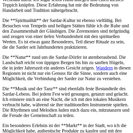
Teppich ‌knüpfen. Diese Erfahrung⁤ hat mir ​die Bedeutung von
Handarbeit und Tradition⁢ nähergebracht.
Die **Spiritualität**‍ der Sardar-Kultur⁣ ist ebenso vielfältig. Bei
Besuchen‌ von Tempeln und heiligen Stätten fühle ich die Ruhe und
den‌ Zusammenhalt der‍ Gläubigen. ⁣Die​ Zeremonien sind ​tiefgründig
und zeugen von einer tiefen Verbundenheit mit den spirituellen
Werten. Es ist etwas ganz Besonderes, Teil dieser Rituale zu​ sein,
die die Sarder⁢ seit Jahrhunderten praktizieren.
Die⁤ **Natur**‍ rund um die⁣ Sardar-Dörfer ‍ist atemberaubend. Die
Landschaft reicht ​von üppigen Bergen bis hin ⁢zu sanften ‍Hügeln,
die in jeder Jahreszeit⁣ ein anderes Gesicht⁤ zeigen.
Wandern
in diesen
Regionen ist nicht nur⁤ ein Genuss für die ‌Sinne, ⁣sondern auch eine
Möglichkeit, die Verbindung der Sarder‍ zur Natur zu verstehen.
Die **Musik ⁣und der Tanz** sind ebenfalls feste Bestandteile des
Sardar-Lebens. ​Bei jedem⁤ Fest wird⁤ gesungen, getanzt und gelacht.⁣
Ich erinnere⁢ mich an eine Nacht, die ​ich mit‍ den ⁤lokalen Musikern
verbracht habe,⁢ während sie ihre traditionellen Instrumente spielten.‌
Die Rhythmen ⁢und Melodien⁢ luden mich ‍dazu ein, mitzutanzen und
die ⁣Freude ⁤der Gemeinschaft zu teilen.
Ein besonderes Erlebnis ist‌ der **Markt** in der Stadt, ‌wo​ ich die
⁢Möglichkeit habe, authentische Produkte zu kaufen und mit den