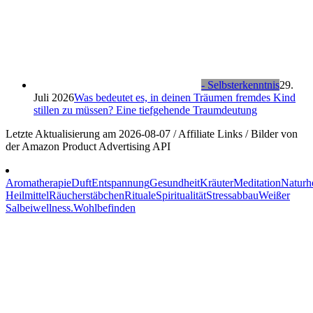
- Selbsterkenntnis
29.
Juli 2026
Was bedeutet es, in deinen Träumen fremdes Kind
stillen zu müssen? Eine tiefgehende Traumdeutung
Letzte Aktualisierung am 2026-08-07 / Affiliate Links / Bilder von
der Amazon Product Advertising API
Aromatherapie
Duft
Entspannung
Gesundheit
Kräuter
Meditation
Naturhe
Heilmittel
Räucherstäbchen
Rituale
Spiritualität
Stressabbau
Weißer
Salbei
wellness.
Wohlbefinden