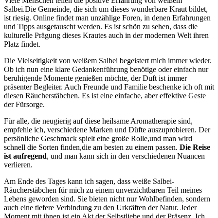
Viele​ Menschen teilen ​die positive ‍Erfahrung von weißem
‍Salbei.Die Gemeinde, die⁣ sich ⁣um dieses‍ wunderbare Kraut bildet,
⁢ist​ riesig. Online⁣ findet ​man‌ unzählige Foren, in denen‌ Erfahrungen
und Tipps ausgetauscht ‍werden.‍ Es ​ist schön zu sehen,⁢ dass​ die
‍kulturelle Prägung dieses Krautes auch in der ‍modernen Welt ihren
Platz findet.
Die ⁣Vielseitigkeit ⁤von weißem​ Salbei begeistert mich ‌immer wieder.
Ob ich⁣ nun ‌eine klare ⁣Gedankenführung ‌benötige⁢ oder einfach nur
beruhigende ⁣Momente genießen möchte, der ⁤Duft ist immer
präsenter Begleiter. Auch Freunde und Familie beschenke ich oft mit⁢
diesen Räucherstäbchen. ⁤Es ​ist eine‍ einfache, aber⁣ effektive Geste
der ⁤Fürsorge.
Für alle, die neugierig auf diese heilsame Aromatherapie sind,
empfehle ​ich, verschiedene ‍Marken und Düfte ⁤auszuprobieren. Der‍
persönliche Geschmack spielt eine große Rolle,und man wird
‌schnell die Sorten ‌finden,die am besten zu einem​ passen.
Die Reise
ist aufregend
, und‍ man kann sich⁣ in den verschiedenen Nuancen
verlieren.
Am ​Ende‌ des ⁢Tages⁢ kann ich sagen,⁤ dass weiße‍ Salbei-
Räucherstäbchen für mich zu ⁣einem unverzichtbaren Teil meines
Lebens ⁢geworden sind. Sie bieten nicht‌ nur Wohlbefinden,‍ sondern
auch eine tiefere Verbindung zu‌ den Urkräften der Natur. Jeder
Moment mit‌ ihnen ist ​ein Akt⁢ der⁢ Selbstliebe und der Präsenz.⁤ Ich