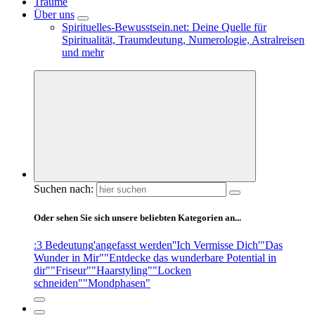
Träume
Über uns
Spirituelles-Bewusstsein.net: Deine Quelle für
Spiritualität, Traumdeutung, Numerologie, Astralreisen
und mehr
Suchen nach:
Oder sehen Sie sich unsere beliebten Kategorien an...
:3 Bedeutung
'angefasst werden'
'Ich Vermisse Dich'
"Das
Wunder in Mir"
"Entdecke das wunderbare Potential in
dir"
"Friseur"
"Haarstyling"
"Locken
schneiden"
"Mondphasen"