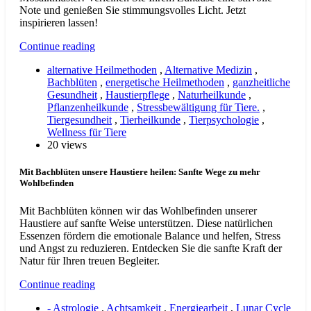
Note und genießen Sie stimmungsvolles Licht. Jetzt
inspirieren lassen!
Continue reading
alternative Heilmethoden
,
Alternative Medizin
,
Bachblüten
,
energetische Heilmethoden
,
ganzheitliche
Gesundheit
,
Haustierpflege
,
Naturheilkunde
,
Pflanzenheilkunde
,
Stressbewältigung für Tiere.
,
Tiergesundheit
,
Tierheilkunde
,
Tierpsychologie
,
Wellness für Tiere
20 views
Mit Bachblüten unsere Haustiere heilen: Sanfte Wege zu mehr
Wohlbefinden
Mit Bachblüten können wir das Wohlbefinden unserer
Haustiere auf sanfte Weise unterstützen. Diese natürlichen
Essenzen fördern die emotionale Balance und helfen, Stress
und Angst zu reduzieren. Entdecken Sie die sanfte Kraft der
Natur für Ihren treuen Begleiter.
Continue reading
- Astrologie
,
Achtsamkeit
,
Energiearbeit
,
Lunar Cycle