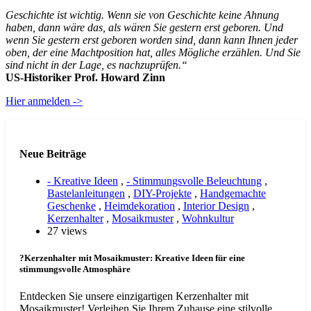
Geschichte ist wichtig. Wenn sie von Geschichte keine Ahnung
haben, dann wäre das, als wären Sie gestern erst geboren. Und
wenn Sie gestern erst geboren worden sind, dann kann Ihnen jeder
oben, der eine Machtposition hat, alles Mögliche erzählen. Und Sie
sind nicht in der Lage, es nachzuprüfen.“
US-Historiker Prof. Howard Zinn
Hier anmelden ->
Neue Beiträge
- Kreative Ideen
,
- Stimmungsvolle Beleuchtung
,
Bastelanleitungen
,
DIY-Projekte
,
Handgemachte
Geschenke
,
Heimdekoration
,
Interior Design
,
Kerzenhalter
,
Mosaikmuster
,
Wohnkultur
27 views
?Kerzenhalter mit Mosaikmuster: Kreative Ideen für eine
stimmungsvolle Atmosphäre
Entdecken Sie unsere einzigartigen Kerzenhalter mit
Mosaikmuster! Verleihen Sie Ihrem Zuhause eine stilvolle