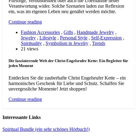
Fürsorge, Verbundenheit oder auch die Übernahme neuer
Verantwortung wider. Solche Szenarien laden zur Reflexion
ein, was im eigenen Leben neu genährt werden möchte.
Continue reading
Fashion Accessories
,
Gifts
,
Handmade Jewelry
,
Jewelry
,
Lifestyle
,
Personal Style
,
Self-Expression
,
Spirituality
,
Symbolism in Jewelry
,
Trends
21 views
Die faszinierende Welt der Christ Engelsrufer Kette: Ein Begleiter für
jeden Moment
Entdecken Sie die zauberhafte Christ Engelsrufer Kette – ein
harmonisches Geschenk für Liebe und Schutz. Schaffen Sie
unvergessliche Momente! Jetzt shoppen!
Continue reading
Interessante Links
Spiritual Bundle (ein sehr schönes Hörbuch!)