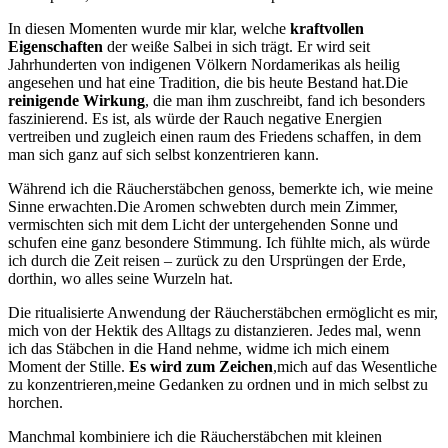
In ⁣diesen Momenten ‍wurde mir klar, welche
kraftvollen
Eigenschaften
der ‍weiße Salbei‌ in ​sich trägt.⁢ Er⁤ wird seit
Jahrhunderten von ‌indigenen Völkern Nordamerikas als ⁣heilig
angesehen und hat eine Tradition, ⁤die ​bis heute Bestand hat.Die
reinigende Wirkung
, die man ihm zuschreibt, fand ich besonders
faszinierend. ‍Es ist, ⁣als würde der⁣ Rauch negative ⁣Energien
⁤vertreiben und zugleich einen raum des Friedens schaffen, ‍in ⁤dem
man ⁢sich‍ ganz​ auf sich selbst konzentrieren kann.
Während ich⁤ die ​Räucherstäbchen genoss,‍ bemerkte‌ ich, ⁢wie meine
Sinne erwachten.Die⁣ Aromen schwebten durch mein Zimmer,‌
vermischten sich mit dem Licht der‍ untergehenden Sonne und
schufen eine ganz‌ besondere Stimmung. Ich fühlte mich,⁤ als würde
ich⁤ durch die Zeit reisen – zurück⁤ zu den Ursprüngen der Erde,
⁢dorthin, wo alles seine⁤ Wurzeln hat.
Die ritualisierte Anwendung der Räucherstäbchen ermöglicht⁤ es mir,
mich von⁤ der Hektik ​des Alltags zu distanzieren.‍ Jedes ⁣mal, ‍wenn
ich das​ Stäbchen ⁢in die⁤ Hand⁤ nehme, widme ich mich einem
Moment der Stille.
Es wird ⁤zum‍ Zeichen
,mich‍ auf‌ das‍ Wesentliche
zu konzentrieren,meine‌ Gedanken‌ zu ordnen und in mich selbst ⁢zu
horchen.
Manchmal kombiniere ⁤ich die ​Räucherstäbchen ⁣mit kleinen