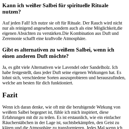
Kann⁢ ich​ weißer Salbei für spirituelle ⁣Rituale
nutzen?
Auf jeden Fall! Ich nutze sie‌ oft ‍für Rituale. Der Rauch‍ wird nicht
⁢nur⁣ als reinigend angesehen,sondern ‌auch⁣ als eine Möglichkeit,die
eigenen Absichten zu verstärken.Die⁤ Kombination‌ aus Duft und
Zeremonie ​schafft eine ‌kraftvolle Atmosphäre.
Gibt‌ es alternativen zu weißem Salbei, ‌wenn ich
einen⁣ anderen Duft möchte?
Ja, es gibt viele Alternativen wie Lavendel oder⁣ Sandelholz. Ich
habe festgestellt, dass jeder Duft ​seine eigenen ​Wirkungen⁣ hat. Es
‌lohnt sich, verschiedene Sorten auszuprobieren und herauszufinden,
welche am besten ⁣für dich funktioniert.⁢
Fazit
Wenn ich ​daran​ denke, wie oft⁤ mir die beruhigende ⁣Wirkung von
weißem ​Salbei begegnet ist, fühle ich ‌mich inspiriert, diese
⁤Erfahrungen mit ​dir zu teilen. ​Es​ ist​ erstaunlich, wie ‌ein einfacher
Räucherstäbchen ‌in der ⁣Lage ist, suchtsbekämpfen,⁢ den Geist zu⁢
klären und die Atmosphäre zu transformieren. Jedes Mal,wenn ich