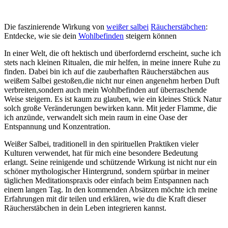
Die​ faszinierende Wirkung von
weißer salbei
Räucherstäbchen
:
Entdecke, wie sie dein
Wohlbefinden
steigern ‍können
In einer Welt, die oft‌ hektisch und überfordernd erscheint, suche ​ich
stets ​nach kleinen ​Ritualen, ‍die mir ‌helfen, ‌in meine innere Ruhe ⁤zu
finden. Dabei bin ich auf die zauberhaften ​Räucherstäbchen ⁣aus
weißem Salbei gestoßen,die nicht‍ nur ‌einen angenehm herben Duft ​
verbreiten,sondern auch mein Wohlbefinden ⁢auf überraschende
Weise⁤ steigern.‌ Es ist‌ kaum zu ‌glauben, wie ein kleines Stück Natur
solch‌ große ⁣Veränderungen​ bewirken kann. Mit‌ jeder Flamme,​ die
ich ‍anzünde, verwandelt⁤ sich ​mein raum in ⁣eine Oase der
Entspannung⁣ und Konzentration.
Weißer ⁢Salbei,⁤ traditionell ‍in den spirituellen Praktiken vieler
‍Kulturen verwendet, hat für mich eine besondere Bedeutung
⁣erlangt. Seine⁢ reinigende und⁤ schützende‌ Wirkung ⁢ist nicht nur ein
⁢schöner ‌mythologischer Hintergrund, sondern ‌spürbar ⁣in meiner⁤
täglichen⁢ Meditationspraxis oder einfach beim Entspannen nach
⁢einem⁤ langen Tag. In‍ den kommenden Absätzen⁤ möchte ich ‌meine
⁢Erfahrungen mit dir‌ teilen und ‍erklären, wie du die Kraft dieser
Räucherstäbchen in⁣ dein Leben​ integrieren kannst.