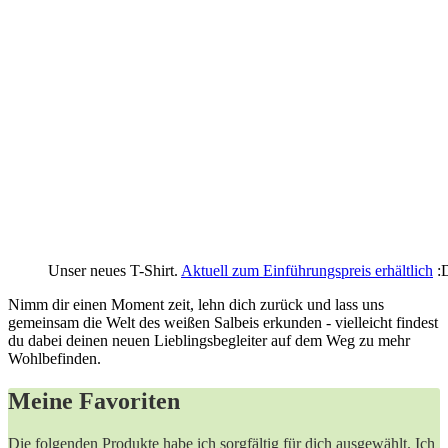
Unser neues T-Shirt.
Aktuell zum Einführungspreis erhältlich
:
Nimm⁢ dir⁤ einen Moment⁣ zeit, lehn dich zurück und‍ lass uns ​
gemeinsam⁢ die Welt des⁤ weißen Salbeis⁢ erkunden -⁤ vielleicht ‍findest
du‍ dabei ⁤deinen neuen Lieblingsbegleiter auf‍ dem Weg zu mehr
Wohlbefinden.
Meine Favoriten
Die folgenden Produkte habe ich sorgfältig für dich ‌ausgewählt. Ich