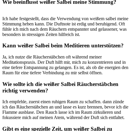
Wie beeinflusst weißer Salbei meine Stimmung?
Ich habe festgestellt, dass ⁤die Verwendung ⁤von weißem salbei meine​
Stimmung heben kann. Die Duftnote ist erdig und beruhigend. Oft
‌fühle ich mich nach⁤ dem⁣ Räuchern entspannter und gelassener,⁢ was
besonders in stressigen Zeiten hilfreich ist.
Kann⁣ weißer Salbei​ beim Meditieren unterstützen?
Ja, ich​ nutze die Räucherstäbchen​ oft während‍ meiner
Meditationspraxis. Der Duft hilft ​mir, mich zu konzentrieren und in
eine⁤ tiefere Entspannung⁣ zu gelangen. Es ist, als ob die energien den
Raum für eine tiefere Verbindung zu ⁢mir selbst‌ öffnen.
Wie sollte ich⁢ die⁢ weißer Salbei Räucherstäbchen
richtig verwenden?
Ich empfehle, zuerst einen ‌ruhigen Raum zu schaffen. dann zünde
ich ‍das Räucherstäbchen an und lasse es ​kurz brennen, bevor ich die
Flamme⁤ ausblase.⁢ Den Rauch lasse ​ich im Raum zirkulieren und
fokussiere⁤ mich auf meinen Atem, während der Duft ​sich entfaltet.
Gibt es ‌eine⁢ spezielle Zeit, ‍um weißer Salbei zu ​