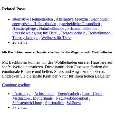
Related Posts
alternative Heilmethoden
,
Alternative Medizin
,
Bachblüten
,
energetische Heilmethoden
,
ganzheitliche Gesundheit
,
Haustierpflege
,
Naturheilkunde
,
Pflanzenheilkunde
,
Stressbewältigung für Tiere.
,
Tiergesundheit
,
Tierheilkunde
,
Tierpsychologie
,
Wellness für Tiere
20 views
Mit Bachblüten unsere Haustiere heilen: Sanfte Wege zu mehr Wohlbefinden
Mit Bachblüten können wir das Wohlbefinden unserer Haustiere auf
sanfte Weise unterstützen. Diese natürlichen Essenzen fördern die
emotionale Balance und helfen, Stress und Angst zu reduzieren.
Entdecken Sie die sanfte Kraft der Natur für Ihren treuen Begleiter.
Continue reading
- Astrologie
,
Achtsamkeit
,
Energiearbeit
,
Lunar Cycle
,
Meditation
,
Mondrituale
,
Naturverbundenheit
,
Selbstentwicklung
,
Spiritualität
,
Wellness
28 views