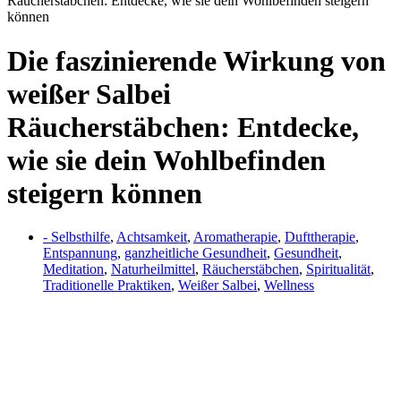
Räucherstäbchen: Entdecke, wie sie dein Wohlbefinden steigern
können
Die faszinierende Wirkung von
weißer Salbei
Räucherstäbchen: Entdecke,
wie sie dein Wohlbefinden
steigern können
- Selbsthilfe
,
Achtsamkeit
,
Aromatherapie
,
Dufttherapie
,
Entspannung
,
ganzheitliche Gesundheit
,
Gesundheit
,
Meditation
,
Naturheilmittel
,
Räucherstäbchen
,
Spiritualität
,
Traditionelle Praktiken
,
Weißer Salbei
,
Wellness