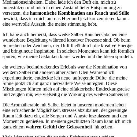
Meditationseinheiten. Dabei lade⁤ ich den Duft ein, mich zu ​
unterstützen und mich ​in einen Zustand tiefer Entspannung zu
versetzen. ​die‍
harmonische‌ Kombination aus Rauch und ⁣Stille
bewirkt,⁣ dass ich mich auf das ⁢Hier‍ und jetzt konzentrieren⁣ kann ​-
eine wertvolle Auszeit, die meine‍ stimmung hebt.
Ich​ habe⁢ auch bemerkt, dass weiße ⁤Salbei-Räucherstäbchen eine‍
wunderbare Begleitung während​ kreativer Prozesse⁢ sind. Ob⁢ beim
Schreiben ⁤oder Zeichnen, der ‍Duft fließt⁣ durch die kreative Energie
und bringt neue‌ Inspiration. In solchen Momenten kann ich förmlich
spüren, wie meine Gedanken klarer ‍werden⁤ und die Ideen sprudeln.
ein weiteres beeindruckendes‍ Erlebnis ⁣war die Kombination von
weißem Salbei mit anderen ätherischen Ölen.Während​ ich‌
experimentierte, entdeckte⁣ ich ‍neue, aufregende Düfte, die meine​
Sinne plötzlich⁤ auf ⁣ganz unerwartete Weise anregten. Diese
Mischungen ⁢führten mich auf eine ​olfaktorische Entdeckungsreise
und zeigten mir,⁤ wie vielseitig die ​Wirkung des weißen Salbeis ist.
Die Aromatherapie⁤ mit Salbei bietet in unserem modernen leben
eine erfrischende Möglichkeit, stresses ​abzubauen. der ‍gereinigte
Raum lädt dazu ein, alle Sorgen und Ängste loszulassen und den
Moment zu ⁣genießen. In meinem geschützten Raum kann ich mich
ganz‍ einem
wahren Gefühl der​ Gelassenheit
⁤ hingeben.