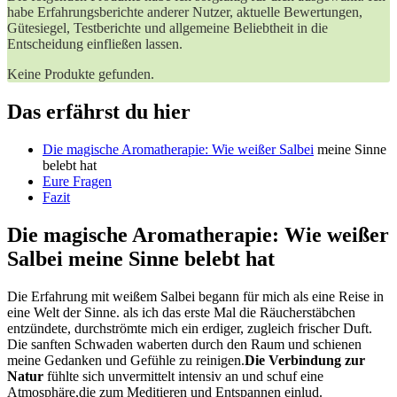
habe Erfahrungsberichte anderer Nutzer, aktuelle Bewertungen,
‍Gütesiegel, Testberichte und⁤ allgemeine⁣ Beliebtheit ​in die
‌Entscheidung einfließen⁢ lassen.
Keine Produkte gefunden.
Das erfährst du hier
Die​ magische Aromatherapie: Wie‌
weißer Salbei
meine Sinne
belebt hat
Eure Fragen
Fazit
Die magische ​Aromatherapie: Wie weißer​
Salbei meine Sinne belebt hat
Die Erfahrung mit weißem ‍Salbei begann ⁤für mich als eine ‍Reise ‍in
eine Welt der⁢ Sinne. als ich ​das erste Mal die Räucherstäbchen
‍entzündete, ⁢durchströmte ⁢mich‌ ein erdiger, ​zugleich frischer Duft.
Die⁣ sanften Schwaden waberten durch den Raum und‌ schienen
meine Gedanken und Gefühle ⁢zu reinigen.
Die⁢ Verbindung ‍zur⁢
Natur
fühlte sich unvermittelt intensiv an und schuf eine⁣
Atmosphäre,die‌ zum Meditieren und‌ Entspannen einlud.