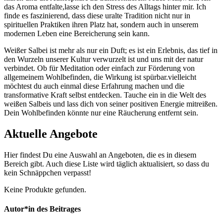
⁤das Aroma entfalte,lasse ⁣ich den ⁢Stress​ des Alltags hinter mir. Ich
finde es faszinierend, dass⁢ diese⁣ uralte Tradition‌ nicht⁢ nur in
spirituellen ⁤Praktiken ‌ihren Platz hat, sondern⁢ auch in unserem
modernen Leben eine Bereicherung ⁣sein kann.
Weißer Salbei⁢ ist mehr als⁢ nur ein Duft; es⁢ ist ein Erlebnis, das tief ⁣in
den Wurzeln ‌unserer Kultur verwurzelt ist ⁣und uns ⁤mit⁤ der natur
verbindet. Ob für Meditation ⁣oder⁢ einfach zur Förderung ⁤von
allgemeinem Wohlbefinden, ⁣die Wirkung‌ ist spürbar.vielleicht
möchtest‍ du auch einmal⁣ diese⁢ Erfahrung machen und die
transformative ⁢Kraft selbst ‍entdecken. Tauche ein in die Welt des
weißen Salbeis und lass dich‍ von seiner positiven ‌Energie mitreißen.
Dein Wohlbefinden könnte ⁣nur eine Räucherung entfernt sein.
Aktuelle Angebote
Hier findest Du eine Auswahl an Angeboten, die es in diesem
Bereich gibt. Auch diese Liste wird täglich aktualisiert, so dass du
kein Schnäppchen verpasst!
Keine Produkte gefunden.
Autor*in des Beitrages