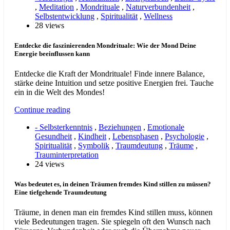
,
Meditation
,
Mondrituale
,
Naturverbundenheit
,
Selbstentwicklung
,
Spiritualität
,
Wellness
28 views
Entdecke die faszinierenden Mondrituale: Wie der Mond Deine
Energie beeinflussen kann
Entdecke die Kraft der Mondrituale! Finde innere Balance,
stärke deine Intuition und setze positive Energien frei. Tauche
ein in die Welt des Mondes!
Continue reading
- Selbsterkenntnis
,
Beziehungen
,
Emotionale
Gesundheit
,
Kindheit
,
Lebensphasen
,
Psychologie
,
Spiritualität
,
Symbolik
,
Traumdeutung
,
Träume
,
Trauminterpretation
24 views
Was bedeutet es, in deinen Träumen fremdes Kind stillen zu müssen?
Eine tiefgehende Traumdeutung
Träume, in denen man ein fremdes Kind stillen muss, können
viele Bedeutungen tragen. Sie spiegeln oft den Wunsch nach