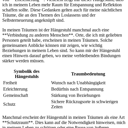
ich in meinem Leben mehr Raum für Entspannung und Reflektion
schaffen sollte. Diese Gedanken gelten auch für meine nächtlichen
Träume, die⁣ an den Themen des Loslassens und der
Selbsterneuerung angeknüpft sind.
In meinen Träumen ist der Hängestuhl manchmal auch eine
**Verbindung zu ⁢anderen Menschen**. Orte, die ich mit geliebten
Personen geteilt ‌habe, erscheinen in meinen Träumen. Solche
gemeinsamen Anblicke können mir zeigen, wie wichtig
Beziehungen in meinem‍ Leben sind. So kann mir der Hängestuhl
einen Hinweis darauf geben, wo meine verbleibenden Bindungen
stärker werden müssen.
Symbolik des
Traumbedeutung
Hängestuhls
Freiheit
Wunsch nach Unabhängigkeit
Erleichterung
Bedürfnis nach Entspannung
Gemeinschaft
Stärkung von Beziehungen
Sichere Rückzugsorte in schwierigen
Schutz
Zeiten
Manchmal erscheint der Hängestuhl in meinen Träumen als eine Art
**Schutzraum**. Dies kann auf die Notwendigkeit‍ hinweisen, mich
in meinem ‌Leben zu schützen oder eine Pause ‍von äußeren