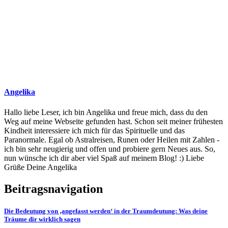
Angelika
Hallo liebe Leser, ich bin Angelika und freue mich, dass du den
Weg auf meine Webseite gefunden hast. Schon seit meiner frühesten
Kindheit interessiere ich mich für das Spirituelle und das
Paranormale. Egal ob Astralreisen, Runen oder Heilen mit Zahlen -
ich bin sehr neugierig und offen und probiere gern Neues aus. So,
nun wünsche ich dir aber viel Spaß auf meinem Blog! :) Liebe
Grüße Deine Angelika
Beitragsnavigation
Die Bedeutung von ‚angefasst werden‘ in der Traumdeutung: Was deine
Träume dir wirklich sagen