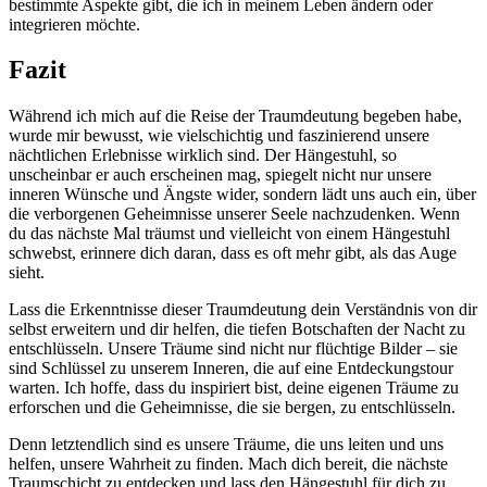
bestimmte⁢ Aspekte gibt, die ich in meinem Leben ändern oder
integrieren möchte. ⁢
Fazit
Während ich mich auf die Reise⁣ der ‌Traumdeutung begeben habe,
wurde mir bewusst, wie vielschichtig und faszinierend unsere​
nächtlichen Erlebnisse wirklich sind. Der Hängestuhl, so
unscheinbar er auch erscheinen mag, ‍spiegelt nicht nur unsere
inneren Wünsche und Ängste wider, sondern lädt uns auch ein,⁢ über
die verborgenen ⁤Geheimnisse unserer Seele nachzudenken. Wenn
du das nächste Mal ​träumst und ⁤vielleicht von einem Hängestuhl
schwebst,‍ erinnere dich daran, dass es oft mehr gibt, ‌als ‌das Auge
sieht.
Lass die‍ Erkenntnisse dieser Traumdeutung dein ⁢Verständnis von dir
selbst erweitern und dir ‍helfen, die ‌tiefen Botschaften der Nacht zu
entschlüsseln. Unsere Träume sind nicht nur⁤ flüchtige Bilder – sie
sind ⁣Schlüssel zu unserem Inneren, die auf eine Entdeckungstour
warten. Ich hoffe, ‌dass du inspiriert bist, deine eigenen Träume zu
erforschen und die Geheimnisse, die⁤ sie bergen, zu entschlüsseln.
Denn letztendlich sind es unsere Träume, die uns leiten und uns
‍helfen, unsere Wahrheit zu finden. Mach dich bereit, die nächste
Traumschicht zu entdecken und ⁤lass den ⁣Hängestuhl für dich ⁤zu