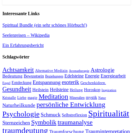
Interessante Links
Spiritual Bundle (ein sehr schönes Hörbuch!)
Seelenreisen – Wikipedia
Ein Erfahrungsbericht
Schlagwörter
Achtsamkeit
Astrologie
Alternative Medizin
Aromatherapie
Edelsteine
Energie
Energiearbeit
Bedeutung
Bewusstsein
Beziehungen
esoterik
Entspannung
Entdeckung
Geschenkideen.
Engel
Gesundheit
Heilsteine
Heilstein
Horoskop
Heilung
Inspiration
Meditation
Kristalle
magie
mystik
Liebe
Mineralien
Natur
persönliche Entwicklung
Naturheilkunde
Spiritualität
Psychologie
Schmuck
Selbstreflexion
Symbolik
traumanalyse
Sternzeichen
traumdeutung
Trauminterpretation
Traumforschung