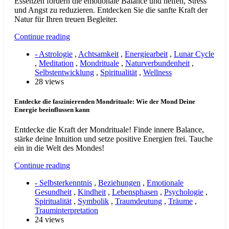
Essenzen fördern die emotionale Balance und helfen, Stress
und Angst zu reduzieren. Entdecken Sie die sanfte Kraft der
Natur für Ihren treuen Begleiter.
Continue reading
- Astrologie
,
Achtsamkeit
,
Energiearbeit
,
Lunar Cycle
,
Meditation
,
Mondrituale
,
Naturverbundenheit
,
Selbstentwicklung
,
Spiritualität
,
Wellness
28 views
Entdecke die faszinierenden Mondrituale: Wie der Mond Deine
Energie beeinflussen kann
Entdecke die Kraft der Mondrituale! Finde innere Balance,
stärke deine Intuition und setze positive Energien frei. Tauche
ein in die Welt des Mondes!
Continue reading
- Selbsterkenntnis
,
Beziehungen
,
Emotionale
Gesundheit
,
Kindheit
,
Lebensphasen
,
Psychologie
,
Spiritualität
,
Symbolik
,
Traumdeutung
,
Träume
,
Trauminterpretation
24 views