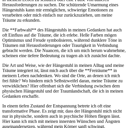
Herausforderungen zu suchen. ‍Die schützende Umarmung eines
Hängestuhls kann mir ermöglichen, schwierige Emotionen zu
verarbeiten oder mich einfach nur zurückzuziehen, um meine
‌Träume zu‍ erkunden.
Die **Farbwahl** des Hängestuhls ⁤in meinen Gedanken hat auch
oft Einfluss auf die ​Träume, die ich erlebe. Helle Farben mögen
Optimismus und Freude symbolisieren, während​ dunklere Töne in
Träumen mit ⁤Herausforderungen oder ​Traurigkeit in Verbindung
gebracht​ werden. Die ‌Nuancen, die ‌ich um mich herum wahrnehme,
scheinen⁢ eine ‌tiefere Bedeutung zu ‌tragen als ich zunächst dachte.
Die Art und Weise, wie der Hängestuhl in‌ meinen Alltag und meine
Träume integriert ist, lässt mich auch über die **Freiräume** in
meinem Leben nachdenken. ⁣Wo sind ⁢die Orte, an denen ​ich⁣ mich
frei fühle? Wo hindern mich Selbstzweifel daran, meine Träume zu⁢
verwirklichen? Hier offenbart sich die Verbindung zwischen dem⁤
physischen Hängestuhl und der Traumlandschaft, die ⁢ich in meinen
Gedanken erschaffe.
In einem tiefen Zustand der Entspannung betrete ich oft eine
transformative Phase. Es zeigt mir, dass der Hängestuhl mich nicht
nur in physische, sondern auch in psychische Höhen fliegen lässt.
Hier kann ich mich mit meinen innersten Wünschen und Ängsten ​
auseinandersetzen, während mein Körper sanft schwingt.