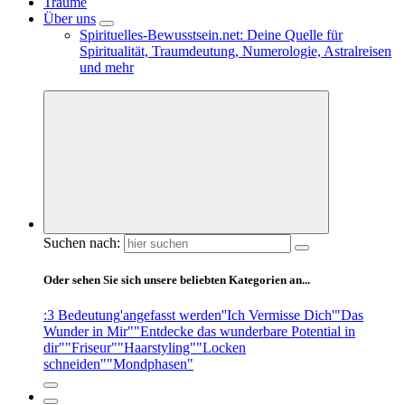
Träume
Über uns
Spirituelles-Bewusstsein.net: Deine Quelle für
Spiritualität, Traumdeutung, Numerologie, Astralreisen
und mehr
Suchen nach:
Oder sehen Sie sich unsere beliebten Kategorien an...
:3 Bedeutung
'angefasst werden'
'Ich Vermisse Dich'
"Das
Wunder in Mir"
"Entdecke das wunderbare Potential in
dir"
"Friseur"
"Haarstyling"
"Locken
schneiden"
"Mondphasen"