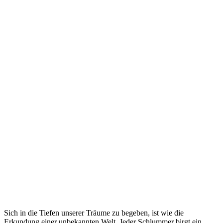
Sich in die Tiefen unserer⁢ Träume zu begeben, ist wie die
Erkundung‌ einer unbekannten Welt. Jeder Schlummer birgt ein