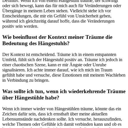
Definitiv. Wenn ich von einem Hängestuhl träume, der schwingt
oder sich bewegt, kann das für mich auch‍ für Veränderungen oder
Übergänge in meinem Leben stehen. Vielleicht stehe ich​ vor
Entscheidungen, die ⁤mir ​ein Gefühl von Unsicherheit geben,
während ich gleichzeitig darauf hoffe, dass die Veränderungen
positiv sein⁣ werden.
Wie beeinflusst der Kontext meiner Träume die
Bedeutung des Hängestuhls?
Der Kontext ist entscheidend. Träume‍ ich in einem entspannten
Umfeld, fühlt sich der Hängestuhl positiv an. Träume ich jedoch in
einer chaotischen ⁤Szene, kann er⁢ mir Ängste oder Unruhe
signalisieren. Ich achte immer darauf, wie ich mich im Traum⁢
gefühlt habe und versuche, diese Emotionen mit meinem Wachleben
in Verbindung zu bringen.
Was sollte ich tun, wenn ich wiederkehrende Träume
über Hängestühle habe?
Wenn ich immer wieder von Hängestühlen träume, könnte das ⁢ein
Zeichen dafür sein, dass ich ernsthaft über⁤ meine aktuellen
Lebensumstände nachdenken sollte. Ich versuche, herauszufinden,
welche Themen oder Gefühle ich‍ damit verbinden ​kann und ob ⁢es