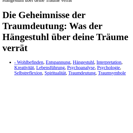
Hängestuhl über deine Träume verrät
Die Geheimnisse der
Traumdeutung: Was der
Hängestuhl über deine Träume
verrät
- Wohlbefinden
,
Entspannung
,
Hängestuhl
,
Interpretation
,
Kreativität
,
Lebensführung
,
Psychoanalyse
,
Psychologie
,
Selbstreflexion
,
Spiritualität
,
Traumdeutung
,
Traumsymbole