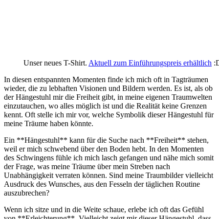
Unser neues T-Shirt.
Aktuell zum Einführungspreis erhältlich
:
In diesen entspannten Momenten finde ich⁢ mich oft in Tagträumen​
wieder, die ‌zu lebhaften​ Visionen und Bildern werden. Es ist, als ob
der ‌Hängestuhl mir die Freiheit gibt, in meine eigenen Traumwelten
⁣einzutauchen, wo alles ‌möglich ist und die Realität keine Grenzen
kennt. Oft stelle ich mir vor, welche Symbolik dieser Hängestuhl für
meine Träume haben könnte.
Ein **Hängestuhl** kann für die Suche nach **Freiheit** stehen,
weil er mich schwebend über den Boden hebt. In den⁣ Momenten
des Schwingens fühle ich mich lasch gefangen und nähe mich somit
der Frage, was meine Träume über mein Streben nach
Unabhängigkeit verraten können. Sind meine Traumbilder vielleicht
Ausdruck des Wunsches, aus⁣ den Fesseln der täglichen Routine
auszubrechen?
Wenn ich sitze und in die ⁣Weite schaue, erlebe ich oft das Gefühl
von **Erleichterung**. Vielleicht‍ zeigt mir dieser Hängestuhl, dass