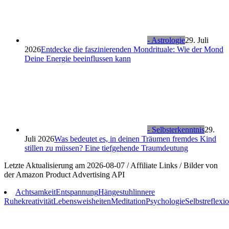
- Astrologie
29. Juli
2026
Entdecke die faszinierenden Mondrituale: Wie der Mond
Deine Energie beeinflussen kann
- Selbsterkenntnis
29.
Juli 2026
Was bedeutet es, in deinen Träumen fremdes Kind
stillen zu müssen? Eine tiefgehende Traumdeutung
Letzte Aktualisierung am 2026-08-07 / Affiliate Links / Bilder von
der Amazon Product Advertising API
Achtsamkeit
Entspannung
Hängestuhl
innere
Ruhe
kreativität
Lebensweisheiten
Meditation
Psychologie
Selbstreflexi