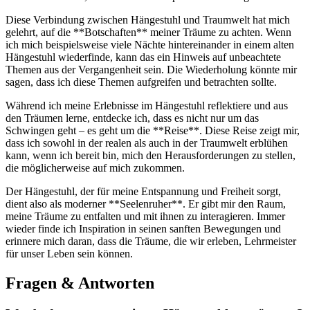
Diese Verbindung zwischen Hängestuhl und Traumwelt ‌hat mich‌
gelehrt, auf die **Botschaften** meiner Träume zu achten. Wenn
ich mich beispielsweise ‍viele Nächte hintereinander in einem alten
Hängestuhl wiederfinde, kann das ein Hinweis auf ⁤unbeachtete
Themen aus der Vergangenheit sein. ‌Die Wiederholung könnte mir
sagen, dass ⁣ich diese Themen aufgreifen und betrachten sollte.
Während ich meine Erlebnisse‌ im‍ Hängestuhl reflektiere und aus
den Träumen lerne, entdecke ich, dass es nicht nur um das
Schwingen geht – es geht um die **Reise**. Diese Reise zeigt mir,
dass ich sowohl in der realen als auch in der Traumwelt erblühen
kann, wenn ich⁤ bereit bin, mich den Herausforderungen zu ⁢stellen,
die möglicherweise auf mich zukommen.
Der Hängestuhl,⁤ der für meine Entspannung⁣ und Freiheit sorgt,
dient also als ⁢moderner **Seelenruher**. Er gibt mir den Raum,
meine Träume zu entfalten und mit ihnen zu interagieren. Immer
wieder finde ich Inspiration in seinen sanften Bewegungen und
erinnere mich daran, dass die Träume, die wir erleben, Lehrmeister
für unser Leben sein können.
Fragen & Antworten