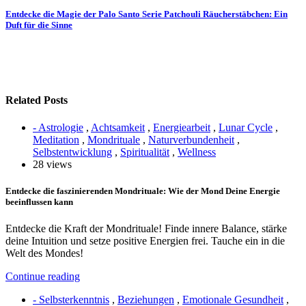
Entdecke die Magie der Palo Santo Serie Patchouli Räucherstäbchen: Ein
Duft für die Sinne
Related Posts
- Astrologie
,
Achtsamkeit
,
Energiearbeit
,
Lunar Cycle
,
Meditation
,
Mondrituale
,
Naturverbundenheit
,
Selbstentwicklung
,
Spiritualität
,
Wellness
28 views
Entdecke die faszinierenden Mondrituale: Wie der Mond Deine Energie
beeinflussen kann
Entdecke die Kraft der Mondrituale! Finde innere Balance, stärke
deine Intuition und setze positive Energien frei. Tauche ein in die
Welt des Mondes!
Continue reading
- Selbsterkenntnis
,
Beziehungen
,
Emotionale Gesundheit
,