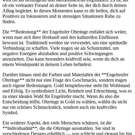
ob⁤ ein vertrauter Freund an ‍deiner ⁤Seite ist, der dich durch deinen‌
Alltag begleitet. In diesen Momenten kann es dir helfen, dich auf
⁤Positives zu fokussieren und in‌ stressigen Situationen Ruhe zu
finden.
Die⁢ **Bedeutung**‌ der Engelrufer Ohrringe entfaltet sich weiter,
wenn man‍ sich ihrer Herkunft ⁢und den kulturellen Einflüssen
bewusst ist. Traditionell werden sie verwendet,‌ um eine spirituelle
Verbindung zu ⁤schaffen. Viele tragen sie als⁢ Schutzmittel, um⁤
negative Energien abzuhalten und positive Schwingungen‌
anzuziehen. Das kann besonders kraftvoll sein, wenn du dich ‌an
einem Wendepunkt⁣ in deinem Leben ​befindest.
Darüber hinaus sind die ‍Farben und ​Materialien​ der **Engelsrufer​
Ohrringe** nicht nur eine Frage des ‌Geschmacks,‍ sondern tragen
auch eigene‍ Bedeutungen. ⁢Gold beispielsweise steht ‍für ‌Wohlstand
und Erfolg. Es symbolisiert Licht, Reinheit​ und⁤ Erleuchtung, was es
zu einer idealen Wahl für Engelrufer macht. Wenn du also die
Entscheidung triffst, ⁢Ohrringe in Gold zu wählen, wählst du nicht
nur ein schönes ‍Schmuckstück, sondern auch ein kraftvolles​
Symbol.
Ein weiterer Aspekt, den ⁢viele Menschen⁢ schätzen, ist die
**Individualität**, die die Ohrringe ausstrahlen. Sie sind in
verschiedenen Designs erhältlich — von schlicht und elegant ‍bis hin‍