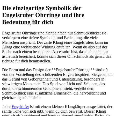
Die einzigartige Symbolik der⁣
Engelsrufer‌ Ohrringe und ihre
Bedeutung⁤ für‍ dich
Engelsrufer Ohrringe sind nicht einfach nur Schmuckstücke; sie
verkörpern ⁤eine tiefere Symbolik ⁤und Bedeutung, ‌die viele
Menschen anspricht. Der zarte Klang eines Engelsrufers kann im
Alltag eine‍ wohltuende Wirkung entfalten. Wenn du also auf der
Suche nach einem‌ besonderen Accessoire bist, das dich nicht nur
ästhetisch bereichert, könnte sich dieser Ohrschmuck als genau das
richtige ⁣für‌ dich herausstellen.
Die Form und das‌ Design der **Engelsrufer Ohrringe**⁤ sind oft​
von der⁣ Vorstellung des schützenden‌ Engels inspiriert. Sie geben dir
das ‍Gefühl von Geborgenheit und Unterstützung, besonders‍ in
schwierigen Momenten. Das ​Spiel von Licht und Schatten, ‍das
durch die‍ schimmernden Goldtöne entsteht,⁣ verleiht dem
Schmuckstück‌ eine ​zusätzliche ‍Dimension,⁣ die hervorsticht​ und
gleichzeitig subtil bleibt.
Jeder
Engelrufer
ist mit einem ⁢kleinen Klangkörper ausgestattet, der
sanfte ‌Töne von sich gibt, wenn du dich‍ bewegst. Dieser Klang‍
wird​ oft⁢ als beruhigend ⁤und harmonisierend empfunden. Es ist, als​