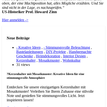
oben, der eine Machtposition hat, alles Mögliche erzählen. Und Sie
sind nicht in der Lage, es nachzuprüfen.“
US-Historiker Prof. Howard Zinn
Hier anmelden ->
Neue Beiträge
- Kreative Ideen
,
- Stimmungsvolle Beleuchtung
,
Bastelanleitungen
,
DIY-Projekte
,
Handgemachte
Geschenke
,
Heimdekoration
,
Interior Design
,
Kerzenhalter
,
Mosaikmuster
,
Wohnkultur
31 views
?Kerzenhalter mit Mosaikmuster: Kreative Ideen für eine
stimmungsvolle Atmosphäre
Entdecken Sie unsere einzigartigen Kerzenhalter mit
Mosaikmuster! Verleihen Sie Ihrem Zuhause eine stilvolle
Note und genießen Sie stimmungsvolles Licht. Jetzt
inspirieren lassen!