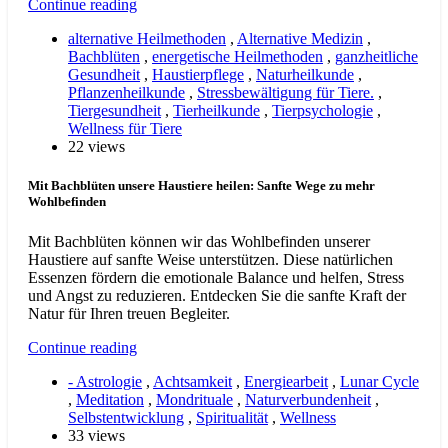
Continue reading
alternative Heilmethoden
,
Alternative Medizin
,
Bachblüten
,
energetische Heilmethoden
,
ganzheitliche
Gesundheit
,
Haustierpflege
,
Naturheilkunde
,
Pflanzenheilkunde
,
Stressbewältigung für Tiere.
,
Tiergesundheit
,
Tierheilkunde
,
Tierpsychologie
,
Wellness für Tiere
22 views
Mit Bachblüten unsere Haustiere heilen: Sanfte Wege zu mehr
Wohlbefinden
Mit Bachblüten können wir das Wohlbefinden unserer
Haustiere auf sanfte Weise unterstützen. Diese natürlichen
Essenzen fördern die emotionale Balance und helfen, Stress
und Angst zu reduzieren. Entdecken Sie die sanfte Kraft der
Natur für Ihren treuen Begleiter.
Continue reading
- Astrologie
,
Achtsamkeit
,
Energiearbeit
,
Lunar Cycle
,
Meditation
,
Mondrituale
,
Naturverbundenheit
,
Selbstentwicklung
,
Spiritualität
,
Wellness
33 views