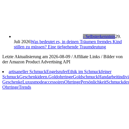
- Selbsterkenntnis
29.
Juli 2026
Was bedeutet es, in deinen Träumen fremdes Kind
stillen zu müssen? Eine tiefgehende Traumdeutung
Letzte Aktualisierung am 2026-08-09 / Affiliate Links / Bilder von
der Amazon Product Advertising API
artisaneller Schmuck
Engelsrufer
Ethik im Schmuck
feiner
Schmuck
Geschenkideen.
Goldohrringe
Goldschmuck
Handarbeit
indivi
Geschenke
Luxus
modeaccessoires
Ohrringe
Persönlichkeit
Schmuckdes
Ohrringe
Trends