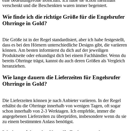
eine‌ bedeutungsvolle Botschaft.‍ Ich habe sie schon ​mehrmals
verschenkt‍ und⁢ die Beschenkten waren immer begeistert.
Wie finde ⁢ich ⁤die⁤ richtige Größe für die Engelsrufer
Ohrringe in Gold?
Die Größe ist in der⁣ Regel standardisiert, aber ⁣ich habe festgestellt,
dass es bei den ⁣Hörnern ​unterschiedliche Designs gibt, die variieren
können. ​Am besten informierst ‌du dich auf der jeweiligen
Produktseite⁣ oder erkundigst dich bei⁣ einem⁣ Fachhändler. Wenn du
bereits Ohrringe trägst, kannst ‍du auch​ deren ⁢Größen als Vergleich
heranziehen.
Wie‍ lange dauern die Lieferzeiten‍ für⁣ Engelsrufer
Ohrringe in Gold?
Die Lieferzeiten⁢ können je nach Anbieter ‍variieren. In ⁢der⁣ Regel
erhältst du die Ohrringe innerhalb ⁣von wenigen⁤ Tagen, oft sogar
schon ‍innerhalb von 2-3‌ Werktagen. Ich empfehle, immer die
angegebenen Lieferzeiten zu überprüfen, ‍insbesondere wenn du sie
zu einem bestimmten ⁣Anlass benötigst.