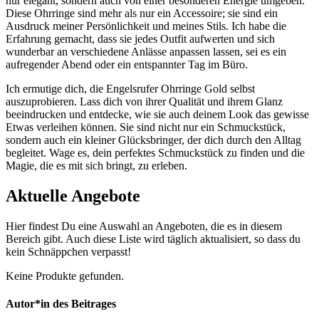
nur elegant, ‌sondern auch von einer besonderen Energie umgeben.‍
Diese ⁣Ohrringe sind mehr als ⁣nur ein Accessoire; ⁣sie ⁣sind ein⁢
Ausdruck⁣ meiner Persönlichkeit⁤ und meines Stils. Ich habe die
Erfahrung gemacht, ‌dass sie jedes Outfit aufwerten und sich
wunderbar an‌ verschiedene Anlässe anpassen lassen, sei es ein
aufregender Abend oder ‌ein entspannter Tag im Büro.
Ich ermutige dich, ​die Engelsrufer Ohrringe⁢ Gold selbst
‍auszuprobieren. Lass dich von ihrer ‌Qualität und ihrem Glanz
beeindrucken und​ entdecke, wie sie⁢ auch deinem Look ‍das gewisse
Etwas verleihen können. Sie sind nicht nur ein Schmuckstück,
sondern ‌auch ‌ein kleiner Glücksbringer, der⁤ dich durch den Alltag
begleitet. Wage es, dein ⁢perfektes⁤ Schmuckstück zu finden und die
Magie, ​die es mit sich bringt, zu erleben.
Aktuelle Angebote
Hier findest Du eine Auswahl an Angeboten, die es in diesem
Bereich gibt. Auch diese Liste wird täglich aktualisiert, so dass du
kein Schnäppchen verpasst!
Keine Produkte gefunden.
Autor*in des Beitrages