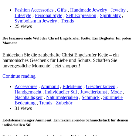
Fashion Accessories
,
Gifts
,
Handmade Jewelry
,
Jewelry
,
Lifestyle
,
Personal Style
,
Self-Expression
,
Spirituality
,
Symbolism in Jewelry
,
Trends
25 views
Die faszinierende Welt der Christ Engelsrufer Kette: Ein Begleiter für jeden
Moment
Entdecken Sie die zauberhafte Christ Engelsrufer Kette – ein
harmonisches Geschenk für Liebe und Schutz. Schaffen Sie
unvergessliche Momente! Jetzt shoppen!
Continue reading
Accessoires
,
Ammonit
,
Edelsteine
,
Geschenkideen
,
Handgemacht
,
Individueller Stil
,
Juwelierkunst
,
Mode
,
Nachhaltigkeit
,
Naturmaterialien
,
Schmuck
,
Spirituelle
Bedeutung
,
Trends
,
Zubehör
31 views
Edelsteinanhänger Ammonit: Ein faszinierendes Schmuckstück für deinen
individuellen Stil