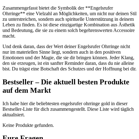
Zusammengefasst bietet die ‌Symbolik der **Engelsrufer
Ohrringe** eine Vielzahl an Möglichkeiten, um nicht nur deinen Stil
zu unterstreichen, sondern auch‌ spirituelle Unterstützung in deinem
Leben ‌zu finden. Es ist diese einzigartige Kombination aus​ Ästhetik
und Bedeutung, die​ sie zu einem ‍solch begehrenswerten Accessoire
macht.
Und denk daran,⁤ dass der Wert‍ deiner⁢ Engelsrufer Ohrringe nicht
nur⁤ im materiellen Sinne liegt, sondern auch in den positiven
Emotionen und der Magie, die sie dir bringen ‌können.⁣ Jeder⁤ Klang,
den​ sie erzeugen, ist ein ⁤sanfter Reminder daran, dass du‍ nie alleine
bist. ‌Du trägst⁤ eine Botschaft des Schutzes ‌und der Hoffnung bei dir.
Bestseller⁣ – Die aktuell besten Produkte
auf dem‌ Markt
Ich ⁤habe hier die beliebtesten engelsrufer ⁤ohrringe gold in dieser
Bestseller-Liste ⁤für dich zusammengestellt. Diese Liste wird täglich‍
aktualisiert.
Keine Produkte gefunden.
Eure Fragen