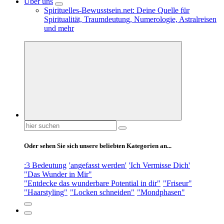
Über uns
Spirituelles-Bewusstsein.net: Deine Quelle für
Spiritualität, Traumdeutung, Numerologie, Astralreisen
und mehr
Suchen
nach:
Oder sehen Sie sich unsere beliebten Kategorien an...
:3 Bedeutung
'angefasst werden'
'Ich Vermisse Dich'
"Das Wunder in Mir"
"Entdecke das wunderbare Potential in dir"
"Friseur"
"Haarstyling"
"Locken schneiden"
"Mondphasen"