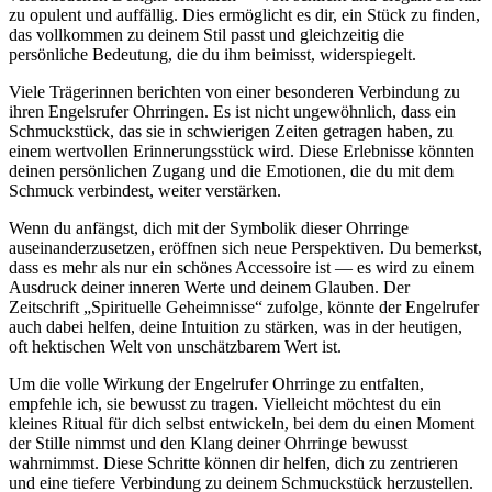
zu opulent⁢ und auffällig. Dies ermöglicht es‍ dir, ein Stück ​zu​ finden,​
das vollkommen zu deinem Stil ​passt‍ und gleichzeitig die
persönliche Bedeutung, die‌ du ihm beimisst, widerspiegelt.
Viele Trägerinnen berichten von einer besonderen Verbindung‌ zu
‌ihren Engelsrufer Ohrringen. Es ist nicht ‍ungewöhnlich, dass ein
Schmuckstück, das sie in⁢ schwierigen Zeiten getragen haben, zu
einem wertvollen Erinnerungsstück wird. Diese‌ Erlebnisse⁢ könnten
deinen persönlichen ⁤Zugang‌ und die Emotionen, ‌die du ⁤mit⁣ dem
Schmuck verbindest, weiter verstärken.
Wenn ‌du anfängst, dich⁢ mit der Symbolik dieser Ohrringe
auseinanderzusetzen, eröffnen⁣ sich neue ⁣Perspektiven. Du⁢ bemerkst,
dass es mehr als nur ein schönes Accessoire ist —‍ es wird ‍zu einem
Ausdruck deiner inneren Werte und ⁢deinem Glauben. Der
Zeitschrift „Spirituelle Geheimnisse“ ⁢zufolge, könnte der Engelrufer
auch dabei helfen, deine Intuition zu stärken, was in der ⁣heutigen,
oft⁤ hektischen​ Welt von unschätzbarem Wert ist.
Um die volle Wirkung der Engelrufer Ohrringe zu entfalten,
empfehle ich, sie bewusst zu tragen. Vielleicht möchtest du⁣ ein
kleines Ritual für ​dich selbst⁢ entwickeln, ⁤bei dem du einen Moment
der ⁣Stille‌ nimmst und den Klang deiner Ohrringe bewusst
wahrnimmst. Diese Schritte können dir helfen, dich zu zentrieren
und eine tiefere Verbindung zu deinem‍ Schmuckstück herzustellen.