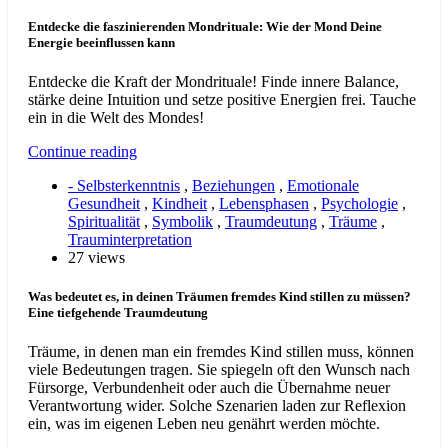
Entdecke die faszinierenden Mondrituale: Wie der Mond Deine
Energie beeinflussen kann
Entdecke die Kraft der Mondrituale! Finde innere Balance,
stärke deine Intuition und setze positive Energien frei. Tauche
ein in die Welt des Mondes!
Continue reading
- Selbsterkenntnis
,
Beziehungen
,
Emotionale
Gesundheit
,
Kindheit
,
Lebensphasen
,
Psychologie
,
Spiritualität
,
Symbolik
,
Traumdeutung
,
Träume
,
Trauminterpretation
27 views
Was bedeutet es, in deinen Träumen fremdes Kind stillen zu müssen?
Eine tiefgehende Traumdeutung
Träume, in denen man ein fremdes Kind stillen muss, können
viele Bedeutungen tragen. Sie spiegeln oft den Wunsch nach
Fürsorge, Verbundenheit oder auch die Übernahme neuer
Verantwortung wider. Solche Szenarien laden zur Reflexion
ein, was im eigenen Leben neu genährt werden möchte.