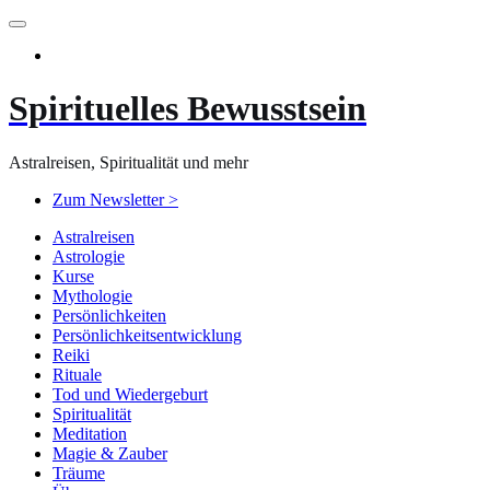
Zum
Inhalt
springen
Spirituelles Bewusstsein
Astralreisen, Spiritualität und mehr
Zum Newsletter >
Astralreisen
Astrologie
Kurse
Mythologie
Persönlichkeiten
Persönlichkeitsentwicklung
Reiki
Rituale
Tod und Wiedergeburt
Spiritualität
Meditation
Magie & Zauber
Träume