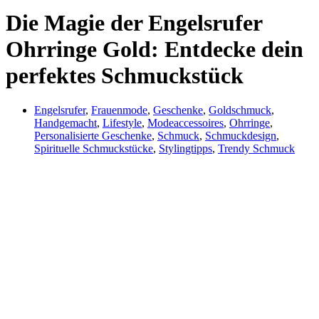
Die Magie der Engelsrufer
Ohrringe Gold: Entdecke dein
perfektes Schmuckstück
Engelsrufer
,
Frauenmode
,
Geschenke
,
Goldschmuck
,
Handgemacht
,
Lifestyle
,
Modeaccessoires
,
Ohrringe
,
Personalisierte Geschenke
,
Schmuck
,
Schmuckdesign
,
Spirituelle Schmuckstücke
,
Stylingtipps
,
Trendy Schmuck