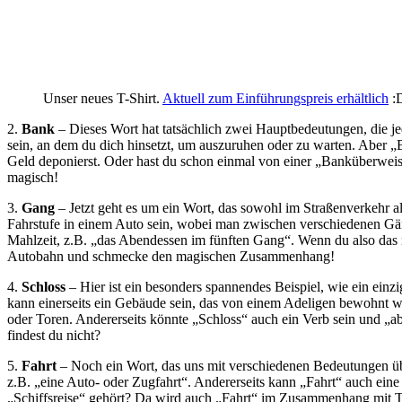
Unser neues T-Shirt.
Aktuell zum Einführungspreis erhältlich
:
2.
Bank
– Dieses Wort hat tatsächlich zwei Hauptbedeutungen, die j
sein, an dem du dich hinsetzt, um auszuruhen oder zu warten. Aber „B
Geld deponierst. Oder hast du schon einmal von einer „Banküberweis
magisch!
3.
Gang
– Jetzt geht es um ein Wort, das sowohl im Straßenverkehr 
Fahrstufe in einem Auto sein, wobei man zwischen verschiedenen Gä
Mahlzeit, z.B. „das Abendessen im fünften Gang“. Wenn du also das n
Autobahn und schmecke den magischen Zusammenhang!
4.
Schloss
– Hier ist ein besonders spannendes Beispiel, wie ein ein
kann einerseits ein Gebäude sein, das von einem Adeligen bewohnt w
oder Toren. Andererseits könnte „Schloss“ auch ein Verb sein und „ab
findest du nicht?
5.
Fahrt
– Noch ein Wort, das uns mit verschiedenen Bedeutungen über
z.B. „eine Auto- oder Zugfahrt“. Andererseits kann „Fahrt“ auch ein
„Schiffsreise“ gehört? Da wird auch „Fahrt“ im Zusammenhang mit Tra