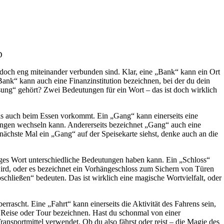
D
edoch eng miteinander verbunden sind. Klar, eine „Bank“ kann ein Ort
ank“ kann auch eine Finanzinstitution bezeichnen, bei der du dein
ung“ gehört? Zwei Bedeutungen für ein Wort – das ist doch wirklich
als auch beim Essen vorkommt. Ein „Gang“ kann einerseits eine
ngen wechseln kann. Andererseits bezeichnet „Gang“ auch eine
ächste Mal ein „Gang“ auf der Speisekarte siehst, denke auch an die
ziges Wort unterschiedliche Bedeutungen haben kann. Ein „Schloss“
ird, oder es bezeichnet ein Vorhängeschloss zum Sichern von Türen
schließen“ bedeuten. Das ist wirklich eine magische Wortvielfalt, oder
rascht. Eine „Fahrt“ kann einerseits die Aktivität des Fahrens sein,
e Reise oder Tour bezeichnen. Hast du schonmal von einer
nsportmittel verwendet. Ob du also fährst oder reist – die Magie des