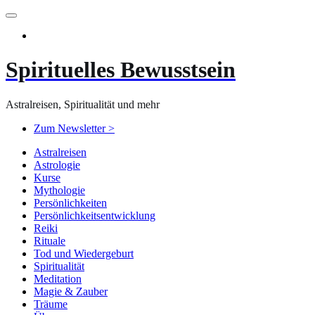
Zum
Inhalt
springen
Spirituelles Bewusstsein
Astralreisen, Spiritualität und mehr
Zum Newsletter >
Astralreisen
Astrologie
Kurse
Mythologie
Persönlichkeiten
Persönlichkeitsentwicklung
Reiki
Rituale
Tod und Wiedergeburt
Spiritualität
Meditation
Magie & Zauber
Träume