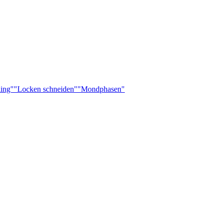
ling"
"Locken schneiden"
"Mondphasen"