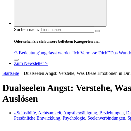
Suchen nach:
Oder sehen Sie sich unsere beliebten Kategorien an...
:3 Bedeutung
'angefasst werden'
'Ich Vermisse Dich'
"Das Wunde
Zum Newsletter >
Startseite
»
Dualseelen Angst: Verstehe, Was Diese Emotionen in Dir
Dualseelen Angst: Verstehe, Wa
Auslösen
- Selbsthilfe
,
Achtsamkeit
,
Angstbewältigung
,
Beziehungen
,
Du
Persönliche Entwicklung
,
Psychologie
,
Seelenverbindungen
,
Sp