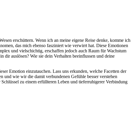
‌ Wesen erschüttern. Wenn ich an ​meine eigene ​Reise denke, ‍komme ich
hänomen, das ⁢mich ‌ebenso fasziniert wie verwirrt hat. Diese Emotionen
 komplex und vielschichtig, erschaffen ⁣jedoch⁢ auch⁢ Raum für Wachstum
n dir ‌auslösen? Wie sie dein Verhalten ‍beeinflussen ​und deine
 ⁢dieser Emotion einzutauchen. Lass uns erkunden,⁤ welche Facetten der ​
en und wie‌ wir die damit verbundenen Gefühle besser​ verstehen
er Schlüssel zu einem erfüllteren‌ Leben‌ und tieferruhigerer Verbindung ​