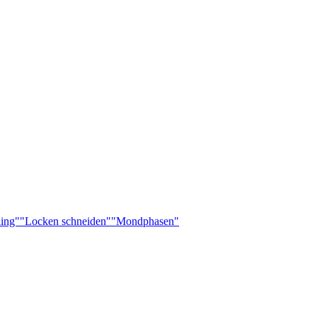
ling"
"Locken schneiden"
"Mondphasen"