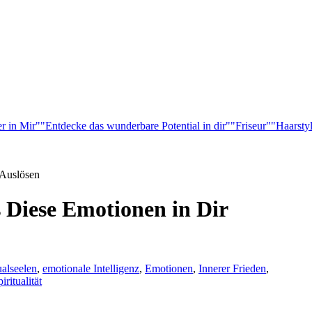
r in Mir"
"Entdecke das wunderbare Potential in dir"
"Friseur"
"Haarsty
 Auslösen
s Diese Emotionen in Dir
alseelen
,
emotionale Intelligenz
,
Emotionen
,
Innerer Frieden
,
iritualität