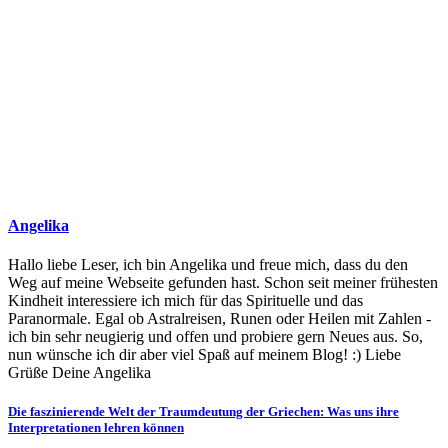
Angelika
Hallo liebe Leser, ich bin Angelika und freue mich, dass du den
Weg auf meine Webseite gefunden hast. Schon seit meiner frühesten
Kindheit interessiere ich mich für das Spirituelle und das
Paranormale. Egal ob Astralreisen, Runen oder Heilen mit Zahlen -
ich bin sehr neugierig und offen und probiere gern Neues aus. So,
nun wünsche ich dir aber viel Spaß auf meinem Blog! :) Liebe
Grüße Deine Angelika
Beitragsnavigation
Die faszinierende Welt der Traumdeutung der Griechen: Was uns ihre
Interpretationen lehren können