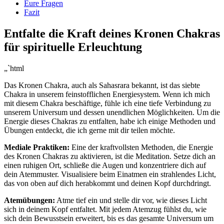
Eure Fragen
Fazit
Entfalte die ⁣Kraft deines Kronen⁢ Chakras
für spirituelle⁢ Erleuchtung
„`html
Das Kronen Chakra, auch als Sahasrara bekannt, ist​ das siebte
Chakra ⁢in unserem feinstofflichen ⁤Energiesystem. Wenn ich mich
mit diesem‍ Chakra beschäftige, fühle ich eine tiefe Verbindung zu
unserem‌ Universum und dessen unendlichen Möglichkeiten. Um die
Energie dieses Chakras zu entfalten,‌ habe ich einige Methoden und
Übungen entdeckt, die ich gerne mit dir teilen⁤ möchte.
Mediale Praktiken:
Eine der kraftvollsten Methoden, die Energie
des Kronen Chakras zu aktivieren, ist die Meditation. Setze ⁤dich an
einen ​ruhigen Ort, schließe die Augen ‍und konzentriere dich ⁢auf
dein Atemmuster. Visualisiere beim⁢ Einatmen ein strahlendes Licht,
das von oben auf dich herabkommt und ⁤deinen Kopf⁤ durchdringt.
Atemübungen:
‍Atme tief ein und stelle dir vor, wie dieses Licht
sich in deinem Kopf ⁤entfaltet. Mit jedem⁣ Atemzug fühlst du, wie
sich dein ‌Bewusstsein erweitert, bis es das ⁢gesamte Universum ⁢um