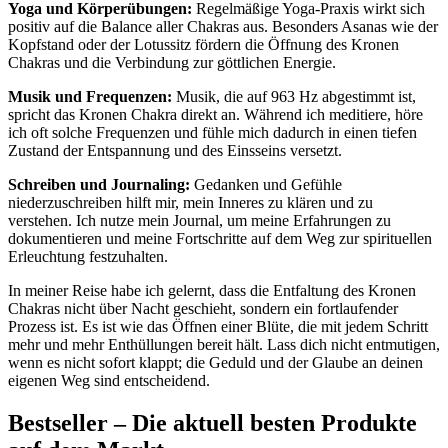
Yoga und Körperübungen:
Regelmäßige Yoga-Praxis wirkt sich
positiv auf die Balance aller Chakras ‌aus. Besonders Asanas wie der
Kopfstand oder der Lotussitz fördern die ​Öffnung des⁤ Kronen
Chakras und die Verbindung zur göttlichen Energie.
Musik ⁤und Frequenzen:
Musik, die ⁤auf 963 Hz abgestimmt ist,
spricht das Kronen Chakra direkt an. Während ich meditiere, höre
ich oft solche Frequenzen und fühle mich dadurch in einen tiefen
Zustand der Entspannung und des Einsseins versetzt.
Schreiben und Journaling:
Gedanken und Gefühle
niederzuschreiben hilft mir, mein​ Inneres zu klären und zu
verstehen. ​Ich nutze mein Journal, um meine Erfahrungen zu
dokumentieren und meine Fortschritte ⁤auf dem Weg zur spirituellen
Erleuchtung​ festzuhalten.
In meiner Reise habe ich gelernt, dass die Entfaltung des Kronen
Chakras ‌nicht über Nacht geschieht, sondern ein fortlaufender
Prozess ist. Es ist wie das Öffnen einer Blüte, die mit jedem Schritt
mehr und ⁣mehr Enthüllungen bereit hält. Lass dich nicht ⁤entmutigen,
wenn ​es nicht sofort klappt; die Geduld und⁣ der Glaube an deinen
eigenen Weg sind entscheidend.
Bestseller – Die⁢ aktuell‌ besten⁣ Produkte