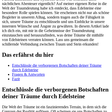
nächtlichen Abenteuer eigentlich? Auf meiner‍ eigenen Reise in⁤ die
Welt der Traumdeutung habe ich entdeckt, dass Edelsteine eine
besondere ⁤Rolle spielen können. Sie erscheinen nicht nur als schöne
Begleiter ‍in unserem Alltag, ‌sondern tragen auch die⁣ Fähigkeit in
sich, ​unsere ​Träume zu ​entschlüsseln und uns Einblicke ⁣in ⁣unsere
innersten Wünsche und Ängste zu gewähren. In diesem‍ Artikel lade
ich⁤ dich ein,‍ mit‍ mir in die ‌Geheimnisse der Traumdeutung
einzutauchen und ⁤herauszufinden, was deine Träume ⁢dir mithilfe
von Edelsteinen verraten ‌können. Lass​ uns ⁢gemeinsam die
schillernde Verbindung zwischen Traum ⁣und ‍Stein‍ erkunden!
Das erfährst du ⁤hier
Entschlüssle ​die ⁣verborgenen Botschaften deiner Träume
durch Edelsteine
Fragen & Antworten
Fazit
Entschlüssle die ​verborgenen Botschaften
deiner Träume durch Edelsteine
Die‌ Welt der Träume ist ein faszinierendes⁤ Terrain, in dem sich die
Grenzen der Realität ‌auflösen. Oft scheinen sie ​uns⁢ Botschaften ⁣zu