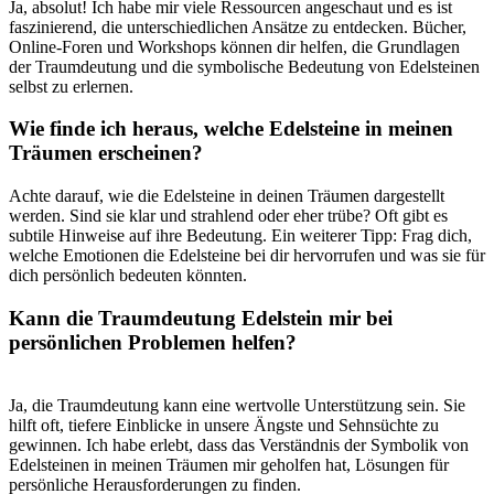
Ja, absolut! Ich⁤ habe ⁢mir viele Ressourcen⁣ angeschaut und es ist
faszinierend, die unterschiedlichen Ansätze ‍zu entdecken. Bücher,
Online-Foren und​ Workshops können ⁤dir helfen, ⁢die Grundlagen
der Traumdeutung und die symbolische Bedeutung von Edelsteinen
selbst ⁢zu erlernen.
Wie finde ⁣ich heraus, welche Edelsteine in meinen⁣
Träumen erscheinen?
Achte ⁢darauf, wie die Edelsteine in deinen Träumen​ dargestellt
⁣werden. Sind sie ‍klar und strahlend oder⁢ eher trübe? Oft gibt es
subtile Hinweise ​auf ihre Bedeutung. Ein weiterer Tipp: Frag dich,
welche Emotionen‍ die Edelsteine ‍bei ⁤dir hervorrufen ⁢und was sie für⁤
dich persönlich ⁣bedeuten könnten.
Kann die Traumdeutung Edelstein ‌mir bei
‌persönlichen Problemen helfen?
Ja, ‌die Traumdeutung kann​ eine wertvolle ‌Unterstützung sein. Sie
hilft oft, tiefere Einblicke​ in unsere Ängste ⁢und Sehnsüchte ​zu
gewinnen. ⁤Ich habe erlebt, dass das Verständnis der Symbolik von⁢
Edelsteinen​ in meinen Träumen mir⁤ geholfen hat, Lösungen für​
persönliche ‍Herausforderungen zu finden. ‍