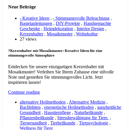
Neue Beiträge
- Kreative Ideen
,
- Stimmungsvolle Beleuchtung
,
Bastelanleitungen
,
DIY-Projekte
,
Handgemachte
Geschenke
,
Heimdekoration
,
Interior Design
,
Kerzenhalter
,
Mosaikmuster
,
Wohnkultur
27 views
?Kerzenhalter mit Mosaikmuster: Kreative Ideen für eine
stimmungsvolle Atmosphäre
Entdecken Sie unsere einzigartigen Kerzenhalter mit
Mosaikmuster! Verleihen Sie Ihrem Zuhause eine stilvolle
Note und genießen Sie stimmungsvolles Licht. Jetzt
inspirieren lassen!
Continue reading
alternative Heilmethoden
,
Alternative Medizin
,
Bachblüten
,
energetische Heilmethoden
,
ganzheitliche
Gesundheit
,
Haustierpflege
,
Naturheilkunde
,
Pflanzenheilkunde
,
Stressbewältigung für Tiere.
,
Tiergesundheit
,
Tierheilkunde
,
Tierpsychologie
,
Wellness für Tiere