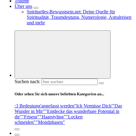
Träume
Über uns
Spirituelles-Bewusstsein.net: Deine Quelle für
Spiritualität, Traumdeutung, Numerologie, Astralreisen
und mehr
Suchen nach:
Oder sehen Sie sich unsere beliebten Kategorien an...
:3 Bedeutung
'angefasst werden'
'Ich Vermisse Dich'
"Das
Wunder in Mir"
"Entdecke das wunderbare Potential in
dir"
"Friseur"
"Haarstyling"
"Locken
schneiden"
"Mondphasen"