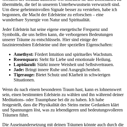
übermitteln, die tief ‌in unserem Unterbewusstsein verwurzelt ‌sind.
Um diese geheimnisvollen Signale besser zu verstehen, habe ich
begonnen, die Macht der Edelsteine zu erforschen – eine
wunderbare ‌Synergie von ‌Natur ‍und ⁤Spiritualität.
Jeder Edelstein ⁣hat seine‌ eigene energetische‌ Frequenz und
Symbolik, die uns helfen kann, die verborgenen Bedeutungen
unserer Träume zu entschlüsseln. Hier sind einige der
faszinierendsten Edelsteine und ihre speziellen Eigenschaften:
Amethyst:
Fördert Intuition und ‌spirituelles Wachstum.
Rosenquarz:
Steht für⁤ Liebe und emotionale‍ Heilung.
Lapislazuli:
Stärkt innere Weisheit und Selbstvertrauen.
Jade:
Bringt innere Ruhe und Ausgeglichenheit.
Tigerauge:
Bietet Schutz ​und ‍Klarheit in schwierigen
Situationen.
Wenn du nach einem besonderen Traum hast, kann ‍es lohnenswert
sein,‌ einen bestimmten Edelstein zu‍ wählen und ihn ​während⁤ deiner
Meditations- oder Traumphase ‌bei dir ⁣zu‍ haben. Ich habe
festgestellt,​ dass‌ die Physikalität ‍des Steins meine Gedanken klärt
und Spannungen löst, was zu‍ lebendigeren ‍und bedeutungsvolleren
Träumen⁤ führt.
Die Auseinandersetzung ⁣mit deinen Träumen könnte⁢ auch durch die