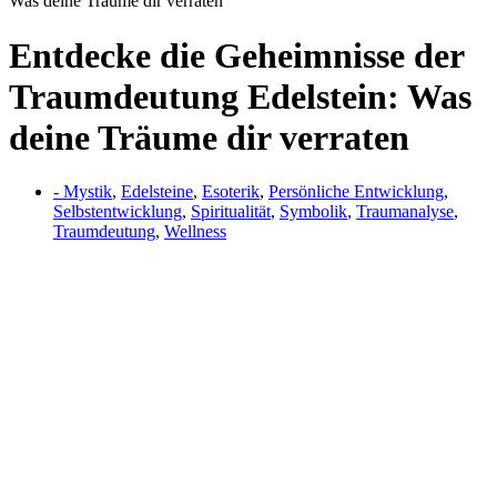
Was deine Träume dir verraten
Entdecke die Geheimnisse der
Traumdeutung Edelstein: Was
deine Träume dir verraten
- Mystik
,
Edelsteine
,
Esoterik
,
Persönliche Entwicklung
,
Selbstentwicklung
,
Spiritualität
,
Symbolik
,
Traumanalyse
,
Traumdeutung
,
Wellness