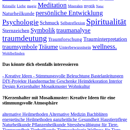
Meditation
Kristalle
magie
mystik
Liebe
Mineralien
Natur
persönliche Entwicklung
Naturheilkunde
Spiritualität
Psychologie
Schmuck
Selbstreflexion
Symbolik
traumanalyse
Sternzeichen
traumdeutung
Trauminterpretation
Traumforschung
Träume
wellness.
traumsymbole
Unterbewusstsein
Wohlbefinden
Das könnte dich ebenfalls interessieren
- Kreative Ideen
- Stimmungsvolle Beleuchtung
Bastelanleitungen
DIY-Projekte
Handgemachte Geschenke
Heimdekoration
Interior
Design
Kerzenhalter
Mosaikmuster
Wohnkultur
?Kerzenhalter mit Mosaikmuster: Kreative Ideen für eine
stimmungsvolle Atmosphäre
alternative Heilmethoden
Alternative Medizin
Bachblüten
energetische Heilmethoden
ganzheitliche Gesundheit
Haustierpflege
Naturheilkunde
Pflanzenheilkunde
Stressbewältigung für Tiere.
Tiergesundheit
Tierheilkunde
Tierpsychologie
Wellness für Tiere