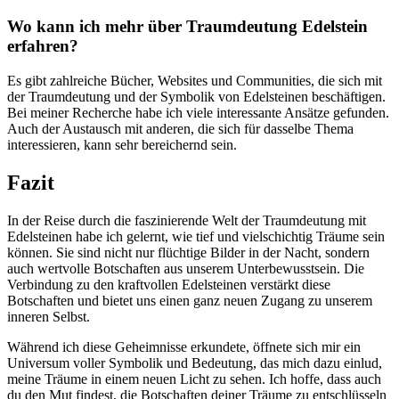
Wo⁤ kann ich mehr über ⁤Traumdeutung Edelstein
erfahren?
Es ‍gibt zahlreiche⁤ Bücher, Websites und Communities, die sich mit
⁢der Traumdeutung und der ⁤Symbolik von Edelsteinen beschäftigen.
‌Bei meiner Recherche habe ich viele ‍interessante Ansätze gefunden.
Auch der Austausch mit anderen, die sich für dasselbe ⁢Thema​
interessieren, kann sehr bereichernd sein.
Fazit
In der Reise durch die faszinierende⁤ Welt der Traumdeutung mit
Edelsteinen habe ich gelernt, wie tief und vielschichtig Träume sein
können. Sie‌ sind nicht nur flüchtige Bilder in der Nacht, sondern
⁣auch ​wertvolle Botschaften aus unserem Unterbewusstsein. Die
Verbindung zu ⁤den ⁣kraftvollen Edelsteinen verstärkt⁢ diese
Botschaften und bietet⁢ uns ‌einen ‍ganz​ neuen Zugang zu unserem
inneren⁤ Selbst.
Während ich​ diese Geheimnisse erkundete, ⁤öffnete‌ sich mir ein
Universum ‍voller ⁤Symbolik​ und Bedeutung, das mich dazu​ einlud,
meine Träume in einem neuen‌ Licht zu sehen.⁢ Ich hoffe, dass auch ​
du den Mut findest, ⁣die Botschaften deiner Träume zu entschlüsseln