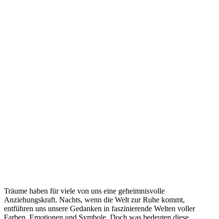
Träume haben für⁣ viele⁢ von uns eine geheimnisvolle
⁢Anziehungskraft. Nachts, wenn die ‌Welt zur⁤ Ruhe kommt,⁤
entführen​ uns unsere Gedanken in faszinierende Welten voller
Farben, Emotionen und Symbole. Doch was bedeuten diese