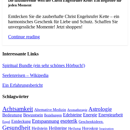
Die faszinierende Welt der Christ Engelsrufer Kette: Ein Begleiter für
jeden Moment
Entdecken Sie die zauberhafte Christ Engelsrufer Kette – ein
harmonisches Geschenk für Liebe und Schutz. Schaffen Sie
unvergessliche Momente! Jetzt shoppen!
Continue reading
Interessante Links
Spiritual Bundle (ein sehr schönes Hörbuch!)
Seelenreisen – Wikipedia
Ein Erfahrungsbericht
Schlagwörter
Achtsamkeit
Astrologie
Alternative Medizin
Aromatherapie
Edelsteine
Energie
Energiearbeit
Bedeutung
Bewusstsein
Beziehungen
esoterik
Entspannung
Entdeckung
Geschenkideen.
Engel
Gesundheit
Heilsteine
Heilstein
Horoskop
Heilung
Inspiration