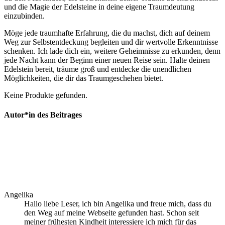
und die Magie der ​Edelsteine ‍in deine eigene Traumdeutung
⁣einzubinden.​
Möge jede traumhafte Erfahrung, die du machst,‍ dich auf deinem
Weg zur Selbstentdeckung begleiten und dir⁢ wertvolle​ Erkenntnisse
schenken. Ich​ lade dich ‌ein, weitere​ Geheimnisse ⁣zu​ erkunden, denn
jede Nacht kann der Beginn einer neuen⁤ Reise sein. ​Halte deinen
Edelstein‌ bereit, träume groß und entdecke die ‌unendlichen
⁣Möglichkeiten, die dir⁤ das Traumgeschehen bietet.
Keine Produkte gefunden.
Autor*in des Beitrages
Angelika
Hallo liebe Leser, ich bin Angelika und freue mich, dass du
den Weg auf meine Webseite gefunden hast. Schon seit
meiner frühesten Kindheit interessiere ich mich für das