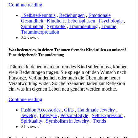
Continue reading
- Selbsterkenntnis
,
Beziehungen
,
Emotionale
Gesundheit
,
Kindheit
,
Lebensphasen
,
Psychologie
,
Spiritualität
,
Symbolik
,
Traumdeutung
,
Träume
,
Trauminterpretation
24 views
Was bedeutet es, in deinen Träumen fremdes Kind stillen zu müssen?
Eine tiefgehende Traumdeutung
Träume, in denen man ein fremdes Kind stillen muss, können
viele Bedeutungen tragen. Sie spiegeln oft den Wunsch nach
Fürsorge, Verbundenheit oder auch die Übernahme neuer
Verantwortung wider. Solche Szenarien laden zur Reflexion
ein, was im eigenen Leben neu genährt werden möchte.
Continue reading
Fashion Accessories
,
Gifts
,
Handmade Jewelry
,
Jewelry
,
Lifestyle
,
Personal Style
,
Self-Expression
,
Spirituality
,
Symbolism in Jewelry
,
Trends
21 views