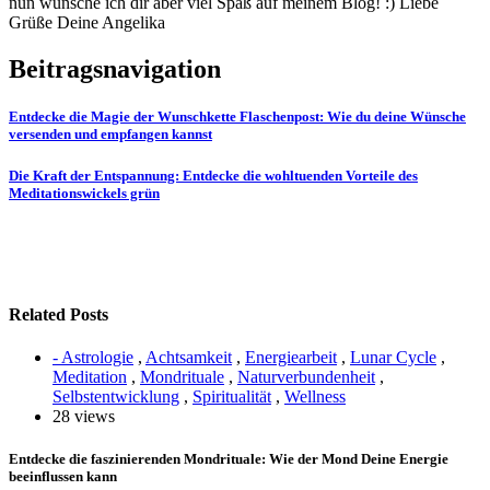
nun wünsche ich dir aber viel Spaß auf meinem Blog! :) Liebe
Grüße Deine Angelika
Beitragsnavigation
Entdecke die Magie der Wunschkette Flaschenpost: Wie du deine Wünsche
versenden und empfangen kannst
Die Kraft der Entspannung: Entdecke die wohltuenden Vorteile des
Meditationswickels grün
Related Posts
- Astrologie
,
Achtsamkeit
,
Energiearbeit
,
Lunar Cycle
,
Meditation
,
Mondrituale
,
Naturverbundenheit
,
Selbstentwicklung
,
Spiritualität
,
Wellness
28 views
Entdecke die faszinierenden Mondrituale: Wie der Mond Deine Energie
beeinflussen kann