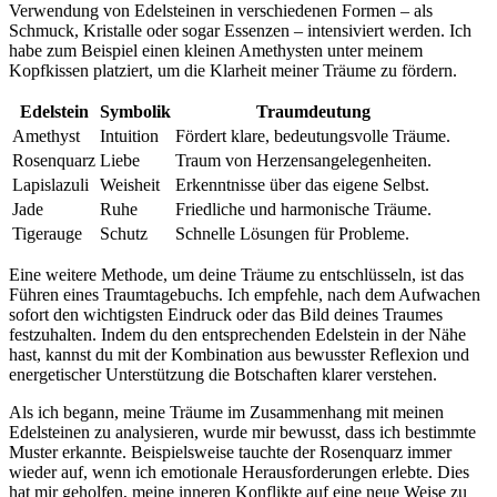
Verwendung ‌von‍ Edelsteinen⁣ in verschiedenen‍ Formen – als
Schmuck, ‍Kristalle oder ⁢sogar ‌Essenzen –⁢ intensiviert werden.⁤ Ich‍
habe‌ zum ⁣Beispiel ​einen⁢ kleinen Amethysten unter⁣ meinem
⁢Kopfkissen platziert, um die Klarheit‍ meiner Träume zu fördern.
Edelstein
Symbolik
Traumdeutung
Amethyst
Intuition
Fördert klare, bedeutungsvolle Träume.
Rosenquarz
Liebe
Traum von Herzensangelegenheiten.
Lapislazuli
Weisheit
Erkenntnisse über⁢ das eigene Selbst.
Jade
Ruhe
Friedliche und harmonische Träume.
Tigerauge
Schutz
Schnelle Lösungen für Probleme.
Eine weitere Methode, um ‍deine⁣ Träume zu entschlüsseln, ist das
Führen eines Traumtagebuchs. Ich​ empfehle, nach dem Aufwachen
sofort den wichtigsten Eindruck oder ⁤das ⁤Bild deines Traumes
festzuhalten. Indem du den entsprechenden ⁢Edelstein in der Nähe​
hast, kannst du⁤ mit der Kombination ​aus bewusster⁤ Reflexion und
energetischer‍ Unterstützung die Botschaften ​klarer⁣ verstehen.
Als ich begann, meine ⁣Träume im ⁢Zusammenhang mit meinen
‍Edelsteinen zu analysieren, wurde ‌mir bewusst, dass ich bestimmte
Muster erkannte. Beispielsweise‌ tauchte der Rosenquarz immer
wieder auf, wenn ich emotionale Herausforderungen ⁢erlebte. Dies
‍hat mir geholfen, meine inneren Konflikte​ auf‍ eine neue Weise zu