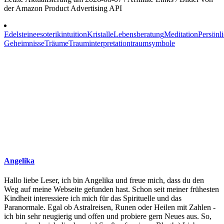
der Amazon Product Advertising API
Edelsteine
esoterik
intuition
Kristalle
Lebensberatung
Meditation
Persönl
Geheimnisse
Träume
Trauminterpretation
traumsymbole
Angelika
Hallo liebe Leser, ich bin Angelika und freue mich, dass du den
Weg auf meine Webseite gefunden hast. Schon seit meiner frühesten
Kindheit interessiere ich mich für das Spirituelle und das
Paranormale. Egal ob Astralreisen, Runen oder Heilen mit Zahlen -
ich bin sehr neugierig und offen und probiere gern Neues aus. So,