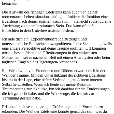
betrachten.
Die​ Auswahl des richtigen ⁢Edelsteins kann auch von‌ deiner
‌momentanen Lebenssituation abhängen.‍ Imitiere​ die ‌Intuition ‍eines
Edelsteins nach ⁣deiner eigenen ‌Inspiration‍ – vielleicht ⁢spürst du eine
Anziehung ‍zu einem ⁣bestimmten Stein. Das⁤ kann⁢ oft​ tiefe
Einsichten in‌ dein Unterbewusstsein fördern.
Ich lade dich ein, Experimentierfreude zu zeigen ​und
unterschiedliche Edelsteine auszuprobieren. Jeder Stein kann ⁣jeweils
eine andere Perspektive auf deine Träume eröffnen. Oft ​kommen
‌mir die besten⁣ Ideen⁤ und Offenbarungen in den ​einfachsten​
Momenten – sei⁤ es​ nachts​ im Bett ​mit einem Amethysten oder beim
täglichen ⁢Tragen eines Tigeraugen-Armbandes.
Ein Wirbelwind von⁢ Emotionen und Bildern erwartet dich in der
Welt⁣ der Träume. Mit den Unterstützung der richtigen Edelsteine
bist du ‌in der Lage, eine tiefere Verbindung⁤ zu deinem inneren
Selbst ‍herzustellen. Wenn ich heute auf⁤ meine Reise der
Traumdeutung zurückblicke, bin ​ich dankbar für die Entdeckungen,
die ich gemacht habe, und die ​Werkzeuge, die ich mir​ zur
Verfügung gestellt habe.
Erlaube dir,‌ diese einzigartigen Erfahrungen ohne ​Vorurteile​ zu
erkunden. Die Welt der Edelsteine⁤ könnte genau das sein, was du⁢