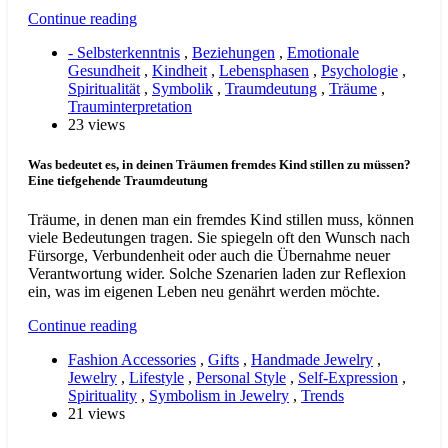
Continue reading
- Selbsterkenntnis
,
Beziehungen
,
Emotionale
Gesundheit
,
Kindheit
,
Lebensphasen
,
Psychologie
,
Spiritualität
,
Symbolik
,
Traumdeutung
,
Träume
,
Trauminterpretation
23 views
Was bedeutet es, in deinen Träumen fremdes Kind stillen zu müssen?
Eine tiefgehende Traumdeutung
Träume, in denen man ein fremdes Kind stillen muss, können
viele Bedeutungen tragen. Sie spiegeln oft den Wunsch nach
Fürsorge, Verbundenheit oder auch die Übernahme neuer
Verantwortung wider. Solche Szenarien laden zur Reflexion
ein, was im eigenen Leben neu genährt werden möchte.
Continue reading
Fashion Accessories
,
Gifts
,
Handmade Jewelry
,
Jewelry
,
Lifestyle
,
Personal Style
,
Self-Expression
,
Spirituality
,
Symbolism in Jewelry
,
Trends
21 views