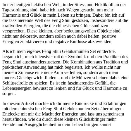
In der heutigen hektischen Welt, in der Stress ⁣und Hektik oft an der
Tagesordnung sind, habe ich nach Wegen gesucht, ‌um mehr
Harmonie und Glück in mein Leben zu⁢ bringen. Dabei bin‌ ich auf
‌die faszinierende‌ Welt des Feng Shui gestoßen, insbesondere auf die
‌kraftvollen Energien, die die⁢ chinesischen Glücksmünzen
versprechen. Diese kleinen, aber bedeutungsvollen Objekte sind
nicht ​nur dekorativ, sondern ‌sollen⁢ auch dabei ⁣helfen, ‌positive
Energien zu aktivieren und negative Einflüsse abzuwenden.
Als ich mein eigenes Feng Shui ⁤Geluksmunten Set entdeckte,
begann ich, mich intensiver mit der Symbolik und den Praktiken ​des
Feng Shui auseinanderzusetzen. ‍Die Kombination aus Tradition und⁣
praktischer Anwendung hat mich begeistert.​ Ich wollte nicht nur
meinem Zuhause‍ eine⁤ neue Aura ⁢verleihen, sondern auch mein
inneres​ Gleichgewicht‌ finden ‌– und die Münzen scheinen dabei eine
Schlüsselrolle zu spielen. Es ist ein⁣ faszinierendes Gefühl, die
Lebensenergien bewusst zu lenken und für Glück und Harmonie zu
sorgen.
In diesem Artikel möchte ich‍ dir meine Eindrücke und Erfahrungen
mit dem chinesischen Feng Shui Geluksmunten Set​ näherbringen.
Entdecke mit mir die Macht der Energien und lass uns gemeinsam
herausfinden, wie du durch ‍diese kleinen Glücksbringer⁢ mehr
Freude und Ausgeglichenheit in dein ⁢Leben bringen kannst.