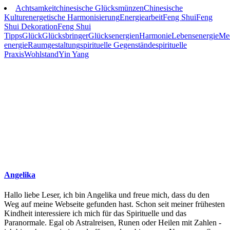
Achtsamkeit
chinesische Glücksmünzen
Chinesische
Kultur
energetische Harmonisierung
Energiearbeit
Feng Shui
Feng
Shui Dekoration
Feng Shui
Tipps
Glück
Glücksbringer
Glücksenergien
Harmonie
Lebensenergie
Med
energie
Raumgestaltung
spirituelle Gegenstände
spirituelle
Praxis
Wohlstand
Yin Yang
Angelika
Hallo liebe Leser, ich bin Angelika und freue mich, dass du den
Weg auf meine Webseite gefunden hast. Schon seit meiner frühesten
Kindheit interessiere ich mich für das Spirituelle und das
Paranormale. Egal ob Astralreisen, Runen oder Heilen mit Zahlen -