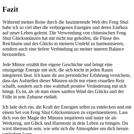
Fazit
Während meiner Reise durch die faszinierende Welt des Feng ‍Shui
habe​ ich so viel über die ​verborgenen Energien und deren Einfluss
‌auf unser Leben ⁤gelernt. Die Verwendung von ​chinesischen Feng
Shui Glücksmünzen hat mir ⁤nicht nur geholfen,​ die Flüsse des
Reichtums und des ⁣Glücks in meinem Umfeld zu harmonisieren,
sondern auch eine‍ tiefere Verbindung zu⁢ meiner inneren Balance
herzustellen.
Jede Münze erzählt ihre eigene Geschichte und bringt eine
‌einzigartige Energie mit sich,⁤ die sich leicht in jeden Raum
integrieren lässt. ⁤Ich kann dir ​aus persönlicher Erfahrung versichern,
dass das Aufstellen dieser Münzen nicht⁣ nur einen visuellen Reiz
schafft, sondern auch eine wahrhaft positive Veränderung mit sich⁣
bringt. Es ist, als ob man einen sanften Wind des Glücks und der
Fülle in sein Zuhause⁣ einlädt.
Ich lade dich ein, die Kraft der Energien selbst​ zu entdecken und mit
einem‍ Set von Feng Shui Glücksmünzen⁤ zu experimentieren. Lass⁣
dich von der Magie der Münzen inspirieren und nutze sie als
Werkzeug, um Glück und Harmonie in dein Leben zu bringen. Du
wirst überrascht sein, wie sehr sich die ⁢Atmosphäre um dich herum
verändern kann.