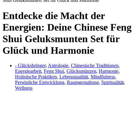
Shui Geluksmunten Set für Glück und Harmonie
Entdecke die Macht der
Energien: Deine Chinese Feng
Shui Geluksmunten Set für
Glück und Harmonie
- Glücksbringer
,
Astrologie
,
Chinesische Traditionen
,
Energiearbeit
,
Feng Shui
,
Glücksmünzen
,
Harmonie
,
Holistische Praktiken
,
Lebensqualität
,
Mindfulness
,
Persönliche Entwicklung
,
Raumgestaltung
,
Spiritualität
,
Wellness