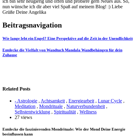
ich bin sehr neugierig und offen und probiere gern Neues aus. So,
nun wünsche ich dir aber viel Spaß auf meinem Blog! :) Liebe
Grüße Deine Angelika
Beitragsnavigation
Wie lange lebt ein Engel? Eine Perspektive auf die Zeit in der Unendlichkeit
Entdecke die Vielfalt von Wandtuch Mandala Wandbehängen für dein
Zuhause
Related Posts
- Astrologie
,
Achtsamkeit
,
Energiearbeit
,
Lunar Cycle
,
Meditation
,
Mondrituale
,
Naturverbundenheit
,
Selbstentwicklung
,
Spiritualität
,
Wellness
27 views
Entdecke die faszinierenden Mondrituale: Wie der Mond Deine Energie
beeinflussen kann