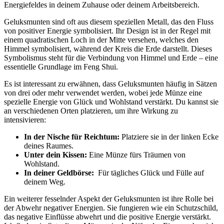
⁤Energiefeldes in deinem Zuhause oder deinem Arbeitsbereich.
Geluksmunten sind oft aus diesem speziellen Metall, das⁣ den Fluss‌
von positiver Energie symbolisiert.⁤ Ihr​ Design ‍ist in der Regel mit
einem quadratischen Loch ⁣in der Mitte versehen, welches den⁣
Himmel symbolisiert, während der Kreis die Erde darstellt.⁣ Dieses
Symbolismus steht für die Verbindung⁣ von Himmel und Erde⁤ – eine
essentielle Grundlage im Feng Shui.
Es ist interessant zu erwähnen,​ dass Geluksmunten häufig in Sätzen
von drei oder mehr verwendet​ werden, wobei jede Münze eine
spezielle Energie⁤ von Glück und Wohlstand ⁢verstärkt. ‍Du kannst sie
an​ verschiedenen Orten platzieren, um ihre Wirkung zu
intensivieren:
In der Nische für Reichtum:
⁣Platziere sie in der linken Ecke
deines Raumes.
Unter dein⁢ Kissen:
Eine Münze fürs Träumen von
Wohlstand.
In deiner Geldbörse:
​ Für tägliches Glück und Fülle auf
deinem Weg.
Ein⁤ weiterer fesselnder Aspekt der ‌Geluksmunten⁢ ist ihre ‌Rolle bei
der⁤ Abwehr negativer Energien.​ Sie fungieren wie​ ein ⁤Schutzschild,
das negative Einflüsse abwehrt und die positive Energie verstärkt.