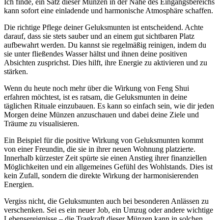
Ich finde, ein ‍Satz dieser⁢ Münzen in der Nähe ‍des Eingangsbereichs
kann sofort⁢ eine einladende und harmonische⁤ Atmosphäre schaffen.
Die richtige⁤ Pflege deiner ‌Geluksmunten ist entscheidend. Achte
⁤darauf, dass sie stets sauber ⁢und an einem⁣ gut sichtbaren Platz
⁣aufbewahrt werden. Du kannst sie regelmäßig reinigen, indem du
sie unter fließendes ⁤Wasser⁢ hältst und ihnen deine positiven
Absichten​ zusprichst. Dies ‌hilft, ihre Energie zu aktivieren und zu
stärken.
Wenn du heute noch mehr über die Wirkung⁢ von Feng Shui
erfahren möchtest, ⁢ist‌ es ⁢ratsam, die ⁤Geluksmunten in deine
täglichen ⁢Rituale einzubauen. Es kann so einfach sein, wie⁢ dir jeden
Morgen deine Münzen​ anzuschauen und dabei deine ⁤Ziele​ und
⁢Träume zu visualisieren.
Ein⁤ Beispiel ‌für die positive Wirkung von Geluksmunten kommt
von einer Freundin, die⁣ sie in ihrer⁤ neuen Wohnung platzierte.
Innerhalb kürzester Zeit spürte sie einen Anstieg ihrer finanziellen
Möglichkeiten und ein‌ allgemeines Gefühl des Wohlstands.‍ Dies ist
kein Zufall, sondern⁣ die direkte Wirkung der harmonisierenden
‍Energien.
Vergiss nicht, die Geluksmunten auch bei besonderen Anlässen zu
verschenken. Sei es ein​ neuer Job, ein Umzug oder ⁢andere wichtige
Lebensereignisse – die Tragkraft dieser Münzen kann in solchen