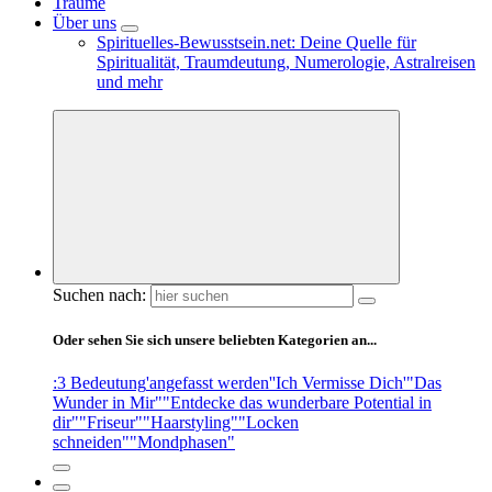
Träume
Über uns
Spirituelles-Bewusstsein.net: Deine Quelle für
Spiritualität, Traumdeutung, Numerologie, Astralreisen
und mehr
Suchen nach:
Oder sehen Sie sich unsere beliebten Kategorien an...
:3 Bedeutung
'angefasst werden'
'Ich Vermisse Dich'
"Das
Wunder in Mir"
"Entdecke das wunderbare Potential in
dir"
"Friseur"
"Haarstyling"
"Locken
schneiden"
"Mondphasen"