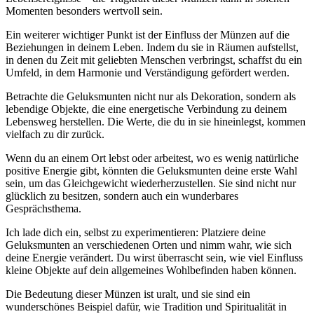
Momenten besonders wertvoll sein.
Ein weiterer wichtiger Punkt ist der Einfluss‌ der Münzen auf‍ die
Beziehungen in ‍deinem Leben. Indem du sie in Räumen aufstellst,
in denen du Zeit mit geliebten Menschen verbringst, schaffst du ein
Umfeld, in dem⁢ Harmonie und‌ Verständigung gefördert⁣ werden.
Betrachte ⁢die Geluksmunten nicht nur ​als Dekoration, ‍sondern als
lebendige⁢ Objekte, die ⁤eine energetische Verbindung zu deinem
Lebensweg herstellen. Die‍ Werte, die du in sie hineinlegst, ‍kommen
vielfach zu dir ​zurück.
Wenn du an einem Ort lebst oder arbeitest, wo es wenig natürliche
positive Energie gibt, könnten die Geluksmunten⁣ deine erste Wahl
sein, um⁣ das Gleichgewicht wiederherzustellen. ⁢Sie sind nicht nur
glücklich zu ⁢besitzen, sondern auch ein wunderbares⁣
Gesprächsthema.
Ich lade dich ein, ⁢selbst zu experimentieren: Platziere deine
⁣Geluksmunten an ‌verschiedenen Orten und nimm wahr, wie sich
deine Energie‍ verändert.⁤ Du⁣ wirst überrascht sein, wie viel Einfluss
kleine Objekte auf dein allgemeines Wohlbefinden haben können.
Die Bedeutung dieser Münzen ist uralt, und sie‍ sind ein
wunderschönes‌ Beispiel ⁤dafür, wie Tradition und Spiritualität in