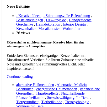
Neue Beiträge
- Kreative Ideen
,
- Stimmungsvolle Beleuchtung
,
Bastelanleitungen
,
DIY-Projekte
,
Handgemachte
Geschenke
,
Heimdekoration
,
Interior Design
,
Kerzenhalter
,
Mosaikmuster
,
Wohnkultur
26 views
?Kerzenhalter mit Mosaikmuster: Kreative Ideen für eine
stimmungsvolle Atmosphäre
Entdecken Sie unsere einzigartigen Kerzenhalter mit
Mosaikmuster! Verleihen Sie Ihrem Zuhause eine stilvolle
Note und genießen Sie stimmungsvolles Licht. Jetzt
inspirieren lassen!
Continue reading
alternative Heilmethoden
,
Alternative Medizin
,
Bachblüten
,
energetische Heilmethoden
,
ganzheitliche
Gesundheit
,
Haustierpflege
,
Naturheilkunde
,
Pflanzenheilkunde
,
Stressbewältigung für Tiere.
,
Tiergesundheit
,
Tierheilkunde
,
Tierpsychologie
,
Wellness für Tiere