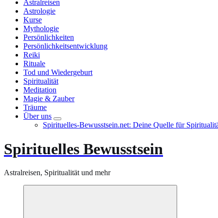
Astralreisen
Astrologie
Kurse
Mythologie
Persönlichkeiten
Persönlichkeitsentwicklung
Reiki
Rituale
Tod und Wiedergeburt
Spiritualität
Meditation
Magie & Zauber
Träume
Über uns
Spirituelles-Bewusstsein.net: Deine Quelle für Spiritual
Spirituelles Bewusstsein
Astralreisen, Spiritualität und mehr