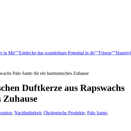
r in Mir"
"Entdecke das wunderbare Potential in dir"
"Friseur"
"Haarsty
wachs Palo Santo für ein harmonisches Zuhause
ischen Duftkerze aus Rapswachs
s Zuhause
ration
,
Nachhaltigkeit
,
Ökologische Produkte
,
Palo Santo
,