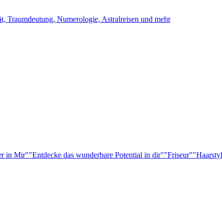
ität, Traumdeutung, Numerologie, Astralreisen und mehr
r in Mir"
"Entdecke das wunderbare Potential in dir"
"Friseur"
"Haarsty