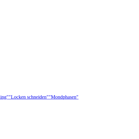
ling"
"Locken schneiden"
"Mondphasen"