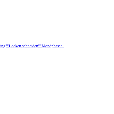
ling"
"Locken schneiden"
"Mondphasen"