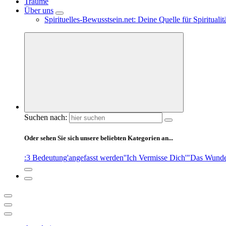
Träume
Über uns
Spirituelles-Bewusstsein.net: Deine Quelle für Spiritual
Suchen nach:
Oder sehen Sie sich unsere beliebten Kategorien an...
:3 Bedeutung
'angefasst werden'
'Ich Vermisse Dich'
"Das Wunde