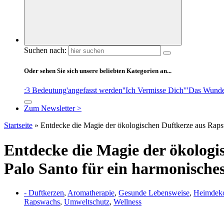
Suchen nach:
Oder sehen Sie sich unsere beliebten Kategorien an...
:3 Bedeutung
'angefasst werden'
'Ich Vermisse Dich'
"Das Wunde
Zum Newsletter >
Startseite
»
Entdecke die Magie der ökologischen Duftkerze aus Raps
Entdecke die Magie der ökolog
Palo Santo für ein harmonische
- Duftkerzen
,
Aromatherapie
,
Gesunde Lebensweise
,
Heimdeko
Rapswachs
,
Umweltschutz
,
Wellness