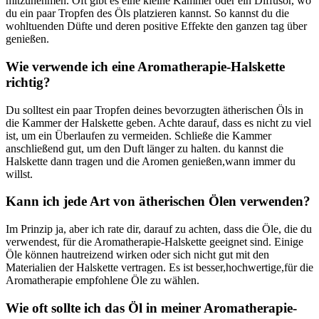
mitzunehmen. Oft gibt es eine kleine Kammer ⁤oder ein Diffusor, wo
du ein ‌paar Tropfen des Öls platzieren kannst. So kannst du die
wohltuenden Düfte und​ deren positive ​Effekte den ganzen tag ‍über
genießen.
Wie verwende ich ‌eine ​Aromatherapie-Halskette
richtig?
Du solltest ein paar Tropfen deines‌ bevorzugten ätherischen Öls in
die Kammer der ⁤Halskette ‍geben. Achte​ darauf, dass es nicht zu viel
ist, um ein Überlaufen zu vermeiden. Schließe die Kammer​
anschließend gut, um den Duft länger ‌zu halten. du⁣ kannst die
Halskette dann⁣ tragen und‍ die Aromen genießen,wann immer ⁣du
willst.
Kann ich⁤ jede Art von ätherischen Ölen verwenden?
Im‌ Prinzip ja, aber ich rate dir,⁤ darauf zu achten, dass die ​Öle, die du
‍verwendest, für die Aromatherapie-Halskette geeignet sind. Einige
Öle können hautreizend wirken oder sich nicht gut mit den
Materialien der Halskette vertragen.‌ Es ist besser,hochwertige,für die
Aromatherapie ⁣empfohlene Öle zu wählen.
Wie oft sollte⁤ ich das Öl in meiner Aromatherapie-