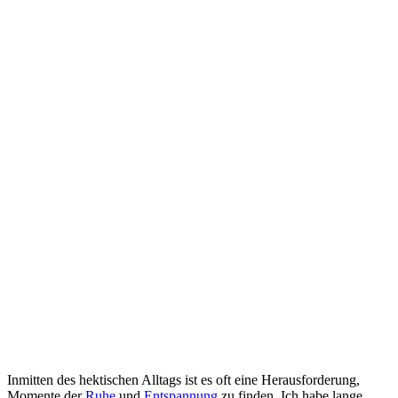
Inmitten des hektischen Alltags‌ ist es oft eine Herausforderung,
Momente⁣ der
Ruhe
und
Entspannung
​zu finden. ⁣Ich⁢ habe lange