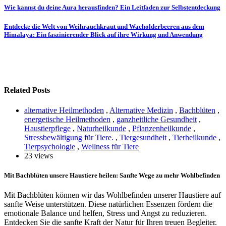
Beitragsnavigation
Wie kannst du deine Aura herausfinden? Ein Leitfaden zur Selbstentdeckung
Entdecke die Welt von Weihrauchkraut und Wacholderbeeren aus dem
Himalaya: Ein faszinierender Blick auf ihre Wirkung und Anwendung
Related Posts
alternative Heilmethoden
,
Alternative Medizin
,
Bachblüten
,
energetische Heilmethoden
,
ganzheitliche Gesundheit
,
Haustierpflege
,
Naturheilkunde
,
Pflanzenheilkunde
,
Stressbewältigung für Tiere.
,
Tiergesundheit
,
Tierheilkunde
,
Tierpsychologie
,
Wellness für Tiere
23 views
Mit Bachblüten unsere Haustiere heilen: Sanfte Wege zu mehr Wohlbefinden
Mit Bachblüten können wir das Wohlbefinden unserer Haustiere auf
sanfte Weise unterstützen. Diese natürlichen Essenzen fördern die
emotionale Balance und helfen, Stress und Angst zu reduzieren.
Entdecken Sie die sanfte Kraft der Natur für Ihren treuen Begleiter.