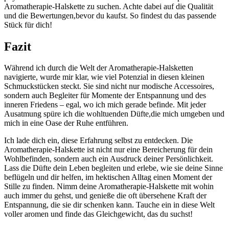
Aromatherapie-Halskette zu suchen. Achte dabei auf ‌die⁣ Qualität
und die Bewertungen,bevor du kaufst. So findest du das passende
Stück für⁢ dich!
Fazit
Während ⁢ich durch die Welt der Aromatherapie-Halsketten
navigierte, wurde mir klar, wie viel Potenzial in ​diesen kleinen
Schmuckstücken steckt. Sie sind nicht nur modische Accessoires,
sondern auch Begleiter⁢ für Momente der Entspannung‍ und des
inneren Friedens – egal, wo ich ⁤mich gerade befinde. ⁢Mit jeder
Ausatmung spüre⁤ ich die wohltuenden Düfte,die mich umgeben ⁣und
mich in eine Oase der Ruhe entführen.
Ich lade dich ein, diese Erfahrung selbst zu entdecken. Die
Aromatherapie-Halskette ist‌ nicht nur​ eine ⁤Bereicherung für dein
Wohlbefinden, sondern auch ein Ausdruck deiner Persönlichkeit.
Lass die Düfte dein Leben begleiten und erlebe, wie sie​ deine Sinne
beflügeln und dir helfen, ⁢im hektischen Alltag einen Moment der
Stille zu finden. Nimm deine Aromatherapie-Halskette mit wohin
auch immer du gehst, und genieße die​ oft übersehene Kraft der
Entspannung, die sie dir schenken kann. Tauche ein in diese Welt
voller aromen und ⁣finde das Gleichgewicht, das du suchst!