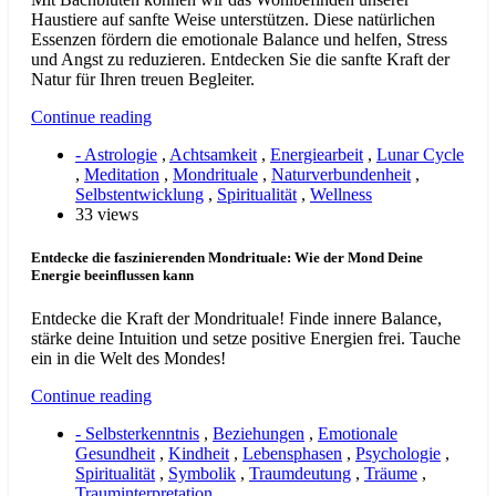
Haustiere auf sanfte Weise unterstützen. Diese natürlichen
Essenzen fördern die emotionale Balance und helfen, Stress
und Angst zu reduzieren. Entdecken Sie die sanfte Kraft der
Natur für Ihren treuen Begleiter.
Continue reading
- Astrologie
,
Achtsamkeit
,
Energiearbeit
,
Lunar Cycle
,
Meditation
,
Mondrituale
,
Naturverbundenheit
,
Selbstentwicklung
,
Spiritualität
,
Wellness
33 views
Entdecke die faszinierenden Mondrituale: Wie der Mond Deine
Energie beeinflussen kann
Entdecke die Kraft der Mondrituale! Finde innere Balance,
stärke deine Intuition und setze positive Energien frei. Tauche
ein in die Welt des Mondes!
Continue reading
- Selbsterkenntnis
,
Beziehungen
,
Emotionale
Gesundheit
,
Kindheit
,
Lebensphasen
,
Psychologie
,
Spiritualität
,
Symbolik
,
Traumdeutung
,
Träume
,
Trauminterpretation