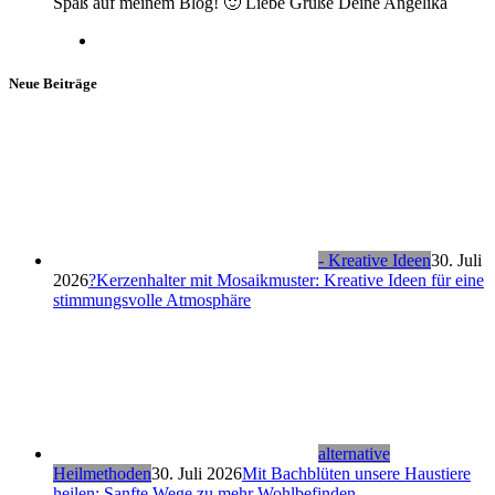
Spaß auf meinem Blog! 🙂 Liebe Grüße Deine Angelika
Neue Beiträge
- Kreative Ideen
30. Juli
2026
?Kerzenhalter mit Mosaikmuster: Kreative Ideen für eine
stimmungsvolle Atmosphäre
alternative
Heilmethoden
30. Juli 2026
Mit Bachblüten unsere Haustiere
heilen: Sanfte Wege zu mehr Wohlbefinden