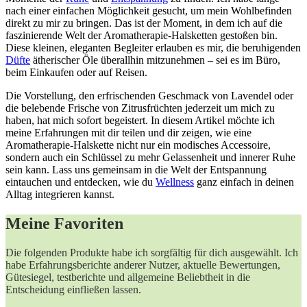
nach einer einfachen Möglichkeit gesucht, um mein‍ Wohlbefinden
direkt zu mir zu bringen. Das⁢ ist der Moment, in dem ich ⁢auf die
faszinierende Welt der Aromatherapie-Halsketten​ gestoßen ⁣bin.
Diese kleinen, eleganten Begleiter erlauben es mir, die‌ beruhigenden
Düfte
ätherischer Öle überallhin mitzunehmen – sei es im Büro,
beim Einkaufen oder⁢ auf Reisen.
Die Vorstellung, ‌den erfrischenden Geschmack von Lavendel ‌oder
die belebende ​Frische von Zitrusfrüchten jederzeit um mich zu
haben, hat mich sofort begeistert. In diesem Artikel möchte ich
meine Erfahrungen mit dir teilen und dir zeigen, wie eine
Aromatherapie-Halskette nicht nur ein modisches Accessoire,
⁢sondern auch ein Schlüssel zu mehr Gelassenheit und innerer Ruhe
sein kann. Lass uns gemeinsam in die Welt der Entspannung
eintauchen und entdecken, wie ⁤du‌
Wellness
ganz‌ einfach in deinen
Alltag integrieren kannst.
Meine Favoriten
Die‍ folgenden Produkte habe ich sorgfältig für dich ausgewählt. Ich
habe Erfahrungsberichte anderer Nutzer, aktuelle⁣ Bewertungen,
Gütesiegel, testberichte und allgemeine Beliebtheit in⁤ die
‍Entscheidung einfließen lassen.