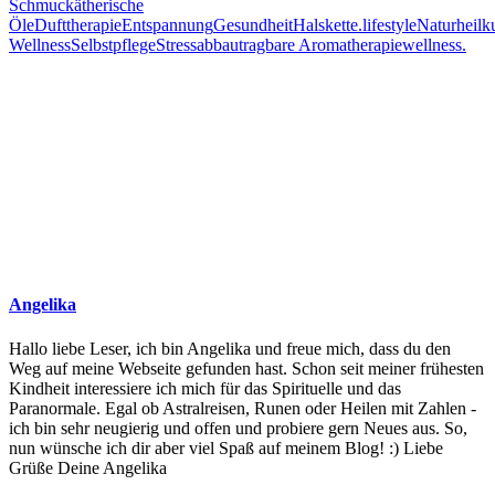
Schmuck
ätherische
Öle
Dufttherapie
Entspannung
Gesundheit
Halskette.
lifestyle
Naturheilk
Wellness
Selbstpflege
Stressabbau
tragbare Aromatherapie
wellness.
Angelika
Hallo liebe Leser, ich bin Angelika und freue mich, dass du den
Weg auf meine Webseite gefunden hast. Schon seit meiner frühesten
Kindheit interessiere ich mich für das Spirituelle und das
Paranormale. Egal ob Astralreisen, Runen oder Heilen mit Zahlen -
ich bin sehr neugierig und offen und probiere gern Neues aus. So,
nun wünsche ich dir aber viel Spaß auf meinem Blog! :) Liebe
Grüße Deine Angelika