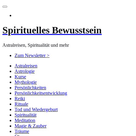
Zum
Inhalt
springen
Spirituelles Bewusstsein
Astralreisen, Spiritualität und mehr
Zum Newsletter >
Astralreisen
Astrologie
Kurse
Mythologie
Persönlichkeiten
Persönlichkeitsentwicklung
Reiki
Rituale
Tod und Wiedergeburt
Spiritualität
Meditation
Magie & Zauber
Träume