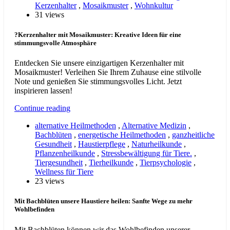
Kerzenhalter
,
Mosaikmuster
,
Wohnkultur
31 views
?Kerzenhalter mit Mosaikmuster: Kreative Ideen für eine
stimmungsvolle Atmosphäre
Entdecken Sie unsere einzigartigen Kerzenhalter mit
Mosaikmuster! Verleihen Sie Ihrem Zuhause eine stilvolle
Note und genießen Sie stimmungsvolles Licht. Jetzt
inspirieren lassen!
Continue reading
alternative Heilmethoden
,
Alternative Medizin
,
Bachblüten
,
energetische Heilmethoden
,
ganzheitliche
Gesundheit
,
Haustierpflege
,
Naturheilkunde
,
Pflanzenheilkunde
,
Stressbewältigung für Tiere.
,
Tiergesundheit
,
Tierheilkunde
,
Tierpsychologie
,
Wellness für Tiere
23 views
Mit Bachblüten unsere Haustiere heilen: Sanfte Wege zu mehr
Wohlbefinden
Mit Bachblüten können wir das Wohlbefinden unserer