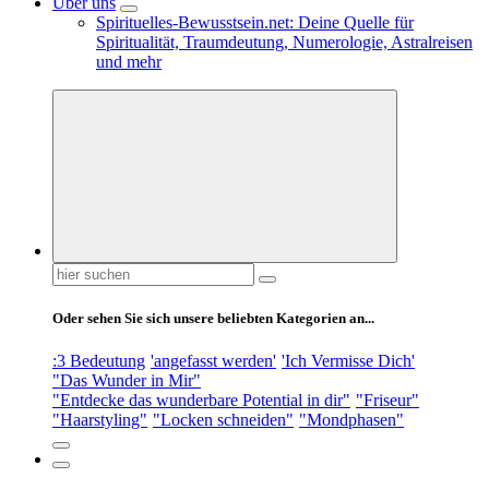
Über uns
Spirituelles-Bewusstsein.net: Deine Quelle für
Spiritualität, Traumdeutung, Numerologie, Astralreisen
und mehr
Suchen
nach:
Oder sehen Sie sich unsere beliebten Kategorien an...
:3 Bedeutung
'angefasst werden'
'Ich Vermisse Dich'
"Das Wunder in Mir"
"Entdecke das wunderbare Potential in dir"
"Friseur"
"Haarstyling"
"Locken schneiden"
"Mondphasen"