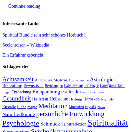
Continue reading
Interessante Links
Spiritual Bundle (ein sehr schönes Hörbuch!)
Seelenreisen – Wikipedia
Ein Erfahrungsbericht
Schlagwörter
Achtsamkeit
Astrologie
Alternative Medizin
Aromatherapie
Edelsteine
Energie
Energiearbeit
Bedeutung
Bewusstsein
Beziehungen
esoterik
Entspannung
Entdeckung
Geschenkideen.
Engel
Gesundheit
Heilsteine
Heilstein
Horoskop
Heilung
Inspiration
Meditation
Kristalle
magie
mystik
Liebe
Mineralien
Natur
persönliche Entwicklung
Naturheilkunde
Spiritualität
Psychologie
Schmuck
Selbstreflexion
Symbolik
traumanalyse
Sternzeichen