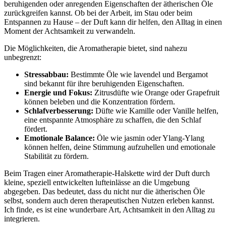
beruhigenden oder anregenden Eigenschaften der ätherischen Öle
zurückgreifen ‌kannst. Ob bei der Arbeit, im Stau oder beim
⁤Entspannen zu Hause – der Duft kann dir helfen, den Alltag in einen
Moment der Achtsamkeit zu verwandeln.
Die⁣ Möglichkeiten, die‌ Aromatherapie bietet, sind nahezu
unbegrenzt:
Stressabbau:
‍Bestimmte Öle wie lavendel und Bergamot
sind bekannt für ihre beruhigenden⁤ Eigenschaften.
Energie und Fokus:
Zitrusdüfte wie Orange‌ oder Grapefruit
können beleben und ‍die Konzentration fördern.
Schlafverbesserung:
Düfte wie Kamille oder Vanille helfen,
‍eine entspannte Atmosphäre zu schaffen, ⁢die den ⁣Schlaf⁤
fördert.
Emotionale Balance:
Öle wie jasmin oder Ylang-Ylang
können ⁢helfen, deine Stimmung aufzuhellen und emotionale
Stabilität zu fördern.
Beim Tragen einer Aromatherapie-Halskette wird der Duft durch
kleine, speziell entwickelten ⁢lufteinlässe ​an die Umgebung
abgegeben. Das bedeutet, dass du nicht⁢ nur die ätherischen Öle
selbst, sondern auch deren therapeutischen Nutzen erleben kannst.
Ich ⁤finde, es ist eine wunderbare Art, Achtsamkeit in den Alltag⁤ zu
integrieren.