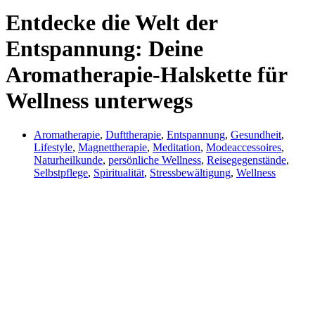
Entdecke die Welt der
Entspannung: Deine
Aromatherapie-Halskette für
Wellness unterwegs
Aromatherapie
,
Dufttherapie
,
Entspannung
,
Gesundheit
,
Lifestyle
,
Magnettherapie
,
Meditation
,
Modeaccessoires
,
Naturheilkunde
,
persönliche Wellness
,
Reisegegenstände
,
Selbstpflege
,
Spiritualität
,
Stressbewältigung
,
Wellness