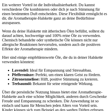
Ein‍ weiterer Vorteil ist die Individualisierbarkeit. Du ‍kannst
verschiedene Öle kombinieren oder dich ⁤je nach Stimmung für
einen bestimmten ⁢Duft entscheiden. Diese Flexibilität ermöglicht es
dir, die Aromatherapie-Halskette⁢ ganz‌ an⁤ deine Bedürfnisse
anzupassen.
Wenn du ​deine⁣ Halskette mit⁢ ätherischen Ölen befüllst, solltest du
darauf achten, hochwertige und 100% reine ‌Öle zu ⁢verwenden.
Chemisch behandelte ⁣oder synthetische Öle können nicht nur
allergische Reaktionen hervorrufen, sondern auch die positiven
Effekte der Aromatherapie mindern.
Hier ⁣sind einige empfehlenswerte Öle, ​die du in deiner Halskette
verwenden könntest:
Lavendel:
​Ideal für ⁤Entspannung und Stressabbau.
Pfefferminze:
Perfekt, um einen ‌klaren Geist zu fördern.
Zitronenmelisse:
Hilft, positive Stimmung zu kreieren.
Teebaumöl:
Bekannt für seine reinigende⁣ Wirkung.
Über ‌die persönliche Nutzung hinaus bietet eine Aromatherapie-
Halskette auch eine schöne Möglichkeit, anderen durch Geschenke‍
Freude und Entspannung zu schenken. Die​ Anwendung ist so
einfach und kann für Menschen jeden Alters ⁢von Vorteil sein.
⁣Kinder können sich zum ⁣Beispiel an den sanften Düften erfreuen,