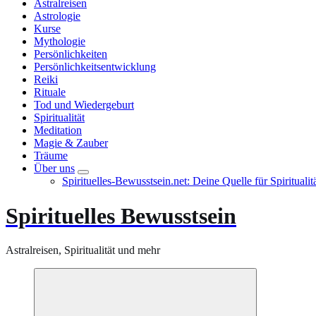
Astralreisen
Astrologie
Kurse
Mythologie
Persönlichkeiten
Persönlichkeitsentwicklung
Reiki
Rituale
Tod und Wiedergeburt
Spiritualität
Meditation
Magie & Zauber
Träume
Über uns
Spirituelles-Bewusstsein.net: Deine Quelle für Spiritual
Spirituelles Bewusstsein
Astralreisen, Spiritualität und mehr