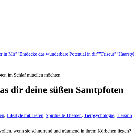
r in Mir"
"Entdecke das wunderbare Potential in dir"
"Friseur"
"Haarsty
en im Schlaf mitteilen möchten
s dir deine süßen Samtpfoten
en
,
Lifestyle mit Tieren
,
Spirituelle Themen
,
Tierpsychologie
,
Tiersinn
n wollen, wenn sie schnurrend und träumend in ihrem Körbchen liegen?