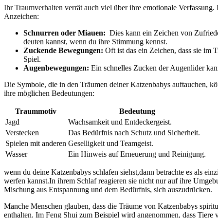
Ihr Traumverhalten ⁤verrät auch viel⁣ über ihre emotionale⁣ Verfassung
Anzeichen:
Schnurren oder Miauen:
⁢ Dies ​kann ein Zeichen von Zufrie
deuten kannst,​ wenn du ihre Stimmung kennst.
Zuckende Bewegungen:
Oft ist das ein Zeichen, ⁣dass sie im 
Spiel.
Augenbewegungen:
Ein schnelles Zucken der Augenlider kann
Die Symbole, die in den Träumen deiner Katzenbabys auftauchen, kön
ihre⁣ möglichen Bedeutungen:
Traummotiv
Bedeutung
Jagd
Wachsamkeit und Entdeckergeist.
Verstecken
Das Bedürfnis nach Schutz und Sicherheit.
Spielen mit anderen
Geselligkeit und Teamgeist.
Wasser
Ein Hinweis auf Erneuerung und Reinigung.
wenn du deine Katzenbabys⁤ schlafen siehst,dann betrachte ⁢es als ei
werfen kannst.In‍ ihrem Schlaf reagieren sie nicht nur​ auf ihre Umge
Mischung ⁤aus Entspannung ​und dem Bedürfnis, sich‍ auszudrücken.
Manche Menschen glauben, dass die Träume von Katzenbabys spirituel
enthalten. Im⁢ Feng Shui ⁢zum Beispiel ‌wird angenommen, ⁤dass Tiere