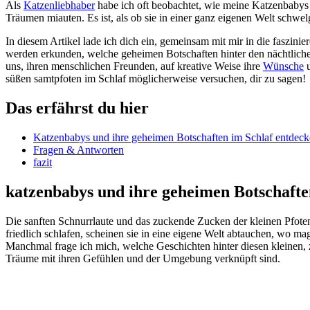
Als
Katzenliebhaber
habe ich oft beobachtet, wie meine Katzenbabys ‍
Träumen miauten. Es ist, als ob sie in einer ganz eigenen Welt schwelg
In ‍diesem Artikel lade ich dich ein, gemeinsam mit mir in die faszinie
werden ⁤erkunden, welche geheimen‍ Botschaften hinter den nächtliche
⁢uns, ⁤ihren menschlichen Freunden, auf kreative Weise ihre
Wünsche
süßen samtpfoten im Schlaf möglicherweise versuchen, dir zu sagen!
Das erfährst‌ du hier
Katzenbabys und ihre⁣ geheimen Botschaften​ im Schlaf entdec
Fragen & Antworten
fazit
katzenbabys und ‌ihre geheimen ⁣Botschaft
Die sanften Schnurrlaute und das zuckende Zucken der‍ kleinen Pfot
friedlich schlafen, ​scheinen sie in eine​ eigene Welt abtauchen, ‍wo 
Manchmal frage ich mich, welche Geschichten hinter diesen kleinen, 
Träume mit ⁢ihren Gefühlen und ⁤der Umgebung verknüpft sind.