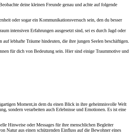
. Beobachte deine kleinen Freunde‍ genau und achte ‍auf folgende
denheit oder sogar ein Kommunikationsversuch ⁣sein, den du besser
Traum ‌intensiven Erfahrungen ausgesetzt sind, sei es durch Jagd oder
 auf lebhafte Träume hindeuten, die ihre jungen Seelen beschäftigen.
nen für ‌dich von Bedeutung sein. Hier sind einige ⁢Traummotive und
nzigartigen Moment,in dem du einen Blick in ihre geheimnisvolle Welt
bung, sondern verarbeiten auch Erlebnisse und Emotionen. Es ist eine
le Hinweise oder Messages für ⁣ihre menschlichen Begleiter
 von Natur aus einen schützenden ​Einfluss auf die Bewohner eines