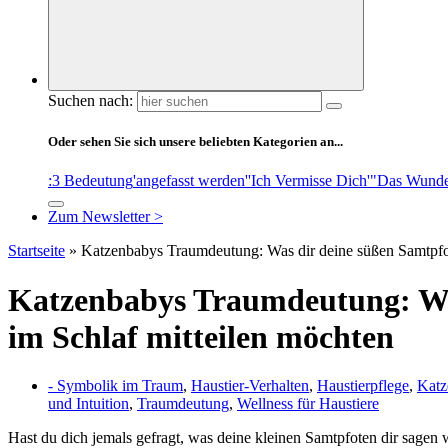
Suchen nach:
Oder sehen Sie sich unsere beliebten Kategorien an...
:3 Bedeutung
'angefasst werden'
'Ich Vermisse Dich'
"Das Wunde
Zum Newsletter >
Startseite
»
Katzenbabys Traumdeutung: Was dir deine süßen Samtpfot
Katzenbabys Traumdeutung: Wa
im Schlaf mitteilen möchten
- Symbolik im Traum
,
Haustier-Verhalten
,
Haustierpflege
,
Katz
und Intuition
,
Traumdeutung
,
Wellness für Haustiere
Hast du dich jemals gefragt, was deine kleinen Samtpfoten ‌dir sage