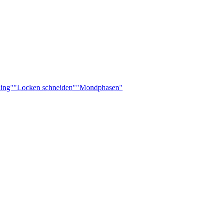
ling"
"Locken schneiden"
"Mondphasen"