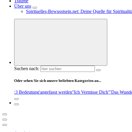
Träume
Über uns
Spirituelles-Bewusstsein.net: Deine Quelle für Spiritual
Suchen nach:
Oder sehen Sie sich unsere beliebten Kategorien an...
:3 Bedeutung
'angefasst werden'
'Ich Vermisse Dich'
"Das Wunde