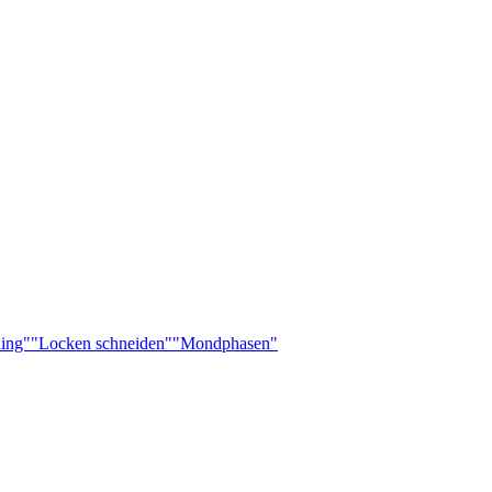
ling"
"Locken schneiden"
"Mondphasen"