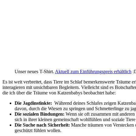
Unser neues T-Shirt.
Aktuell zum Einführungspreis erhältlich
:
Es ist weit verbreitet, dass Tiere im Schlaf bemerkenswerte‌ Träume erl
‍interagieren mit unsichtbaren Begleitern. Vielleicht sind ‌es Botschaft
die ich über die Träume von Katzenbabys beobachtet‌ habe:
Die ⁤Jagdinstinkte:
⁣ Während deines Schlafes zeigen Katzenbaby
davon, durch die Wiesen zu springen⁤ und Schmetterlinge zu ja
Die sozialen Bindungen:
Wenn sie oft zusammen mit anderen Ka
sich in ihrer kleinen gemeinschaft wohlfühlen und soziale Tiere
Die Suche nach Sicherheit:
Manche träumen von Verstecken⁢ ode
geschützt fühlen⁤ wollen.