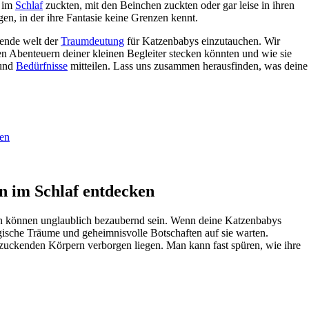
im ​
Schlaf
zuckten, mit den⁤ Beinchen zuckten oder ‌gar leise ‌in‌ ihren
en, in der ihre Fantasie keine Grenzen kennt. ‍
rende welt‌ der
Traumdeutung
für Katzenbabys einzutauchen. Wir
n Abenteuern deiner ​kleinen Begleiter stecken könnten und wie sie
und
Bedürfnisse
mitteilen. Lass uns zusammen herausfinden, was deine
ken
en im Schlaf entdecken
en können ‌unglaublich bezaubernd sein.⁢ Wenn deine Katzenbabys
magische Träume und geheimnisvolle Botschaften auf sie warten.
zuckenden Körpern verborgen liegen. Man kann fast spüren, wie​ ihre⁣