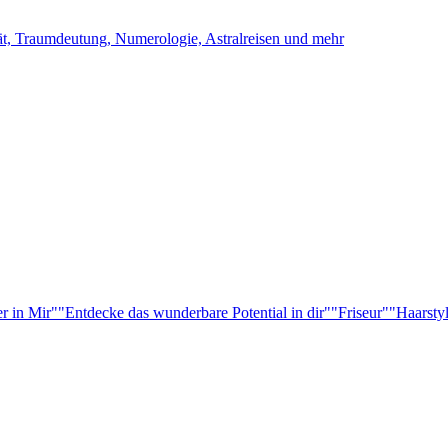
ität, Traumdeutung, Numerologie, Astralreisen und mehr
r in Mir"
"Entdecke das wunderbare Potential in dir"
"Friseur"
"Haarsty