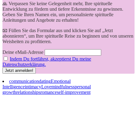
🙏 Verpassen Sie keine Gelegenheit mehr, Ihre spirituelle
Entwicklung zu fördern und tiefere Erkenntnisse zu gewinnen.
Geben Sie Ihren Namen ein, um personalisierte spirituelle
Anleitungen und Angebote zu erhalten!
📧 Füllen Sie das Formular aus und klicken Sie auf „Jetzt
abonnieren“, um Ihre spirituelle Reise zu beginnen und von unseren
Weisheiten zu profitieren.
Deine eMail-Adresse
Indem Du fortfährst, akzeptierst Du meine
Datenschutzerklärung.
communication
dating
Emotional
Intelligence
intimacy
Love
mindfulness
personal
growth
relationships
romance
self-improvement