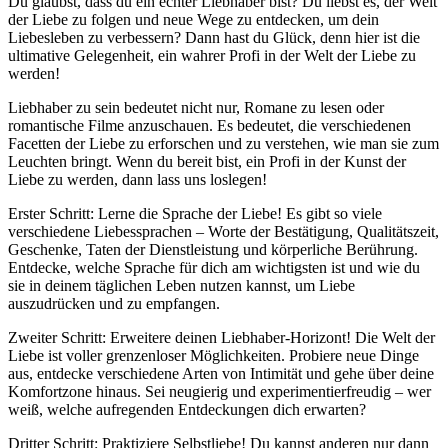
Du glaubst, dass du ein echter Liebhaber bist? Du liebst es, der Welt
der Liebe zu folgen und neue Wege zu entdecken, um dein
Liebesleben zu verbessern? Dann hast du Glück, denn hier ist die
ultimative Gelegenheit, ein wahrer Profi in der Welt der Liebe zu
werden!
Liebhaber zu sein bedeutet nicht nur, Romane zu lesen oder
romantische Filme anzuschauen. Es bedeutet, die verschiedenen
Facetten der Liebe zu erforschen und zu verstehen, wie man sie zum
Leuchten bringt. Wenn du bereit bist, ein Profi in der Kunst der
Liebe zu werden, dann lass uns loslegen!
Erster Schritt: Lerne die Sprache der Liebe! Es gibt so viele
verschiedene Liebessprachen – Worte der Bestätigung, Qualitätszeit,
Geschenke, Taten der Dienstleistung und körperliche Berührung.
Entdecke, welche Sprache für dich am wichtigsten ist und wie du
sie in deinem täglichen Leben nutzen kannst, um Liebe
auszudrücken und zu empfangen.
Zweiter Schritt: Erweitere deinen Liebhaber-Horizont! Die Welt der
Liebe ist voller grenzenloser Möglichkeiten. Probiere neue Dinge
aus, entdecke verschiedene Arten von Intimität und gehe über deine
Komfortzone hinaus. Sei neugierig und experimentierfreudig – wer
weiß, welche aufregenden Entdeckungen dich erwarten?
Dritter Schritt: Praktiziere Selbstliebe! Du kannst anderen nur dann