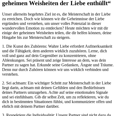
geheimen Weisheiten der Liebe enthüllt“
Unser allerseits begehrtes Ziel ist es, die Meisterschaft in der Liebe
zu erreichen. Doch wie können wir die Geheimnisse der Liebe
ergründen und verstehen, um unser volles Potenzial in dieser
wundervollen Emotion zu entdecken? Heute möchten wir mit dir
einige der geheimen Weisheiten teilen, die dir helfen können, deine
Hingabe bis zur Meisterschaft zu steigern.
1. Die Kunst des Zuhörens: Wahre Liebe erfordert Aufmerksamkeit
und die Fähigkeit, dem anderen wirklich zuzuhören. Lerne, dich
voll und ganz auf dein Gegenüber zu konzentrieren, ohne
Ablenkungen. Sei präsent und zeige Interesse an dem, was dein
Partner zu sagen hat. Erkunde seine Gedanken, Ängste und Träume.
Denn nur durch Zuhören können wir uns wirklich verbinden und
verstehen.
2. Sei achtsam: Ein wichtiger Schritt zur Meisterschaft in der Liebe
liegt darin, achtsam mit deinen Gefühlen und den Bedürfnissen
deines Partners umzugehen. Achte auf seine emotionalen Signale
und sei einfühlsam. Gib dir selbst Zeit, um zu reflektieren, wie du
dich in bestimmten Situationen fühlst, und kommuniziere offen und
ehrlich mit deinem Partner darüber.
3. Respektiere die Individualität: Unsere Partner sind nicht dazu da,