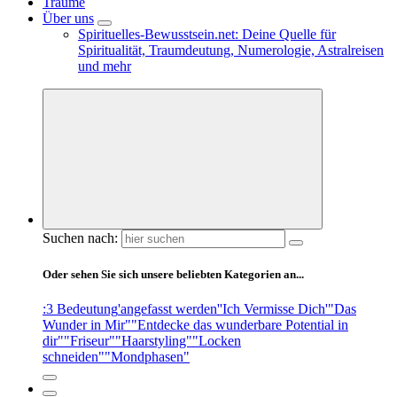
Träume
Über uns
Spirituelles-Bewusstsein.net: Deine Quelle für
Spiritualität, Traumdeutung, Numerologie, Astralreisen
und mehr
Suchen nach:
Oder sehen Sie sich unsere beliebten Kategorien an...
:3 Bedeutung
'angefasst werden'
'Ich Vermisse Dich'
"Das
Wunder in Mir"
"Entdecke das wunderbare Potential in
dir"
"Friseur"
"Haarstyling"
"Locken
schneiden"
"Mondphasen"