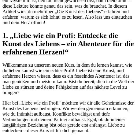
ein Mysterium ist, dem du nicht gewachsen bist, dann bleib dran –
diese Lektüre könnte genau das sein, was du brauchst. In diesem
Artikel wirst du mehr über „Die Kunst des Liebens“ erfahren und
erfahren, warum es sich lohnt, es zu lesen. Also lass uns eintauchen
und dein Herz öffnen!
1. „Liebe wie ein Profi: Entdecke die
Kunst des Liebens – ein Abenteuer für die
erfahrenen Herzen!“
Willkommen zu unserem neuen Kurs, in dem du lernen kannst, wie
du lieben kannst wie ein echter Profi! Liebe ist eine Kunst, und
erfahrene Herzen wissen, dass es ein fesselndes Abenteuer ist, das
man genießen und meistern kann. Bist du bereit, dich in die Welt der
Liebe zu stürzen und deine Fähigkeiten auf das nächste Level zu
bringen?
Hier bei „Liebe wie ein Profi“ möchten wir dir alle Geheimnisse der
Kunst des Liebens beibringen. Wir werden gemeinsam erkunden,
wie du Intimität aufbaust, Konflikte bewältigst und tiefe
Verbindungen mit deinem Partner aufbaust. Egal, ob du in einer
langjährigen Beziehung bist oder gerade erst anfängst, Liebe zu
entdecken – dieser Kurs ist für dich gemacht!