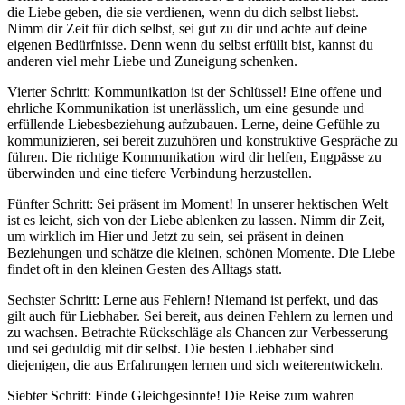
die Liebe geben, die sie verdienen, wenn du dich selbst liebst.
Nimm dir Zeit für dich selbst, sei gut zu dir und achte auf deine
eigenen Bedürfnisse. Denn wenn du selbst erfüllt bist, kannst du
anderen viel mehr Liebe und Zuneigung schenken.
Vierter Schritt: Kommunikation ist der Schlüssel! Eine offene und
ehrliche Kommunikation ist unerlässlich, um eine gesunde und
erfüllende Liebesbeziehung aufzubauen. Lerne, deine Gefühle zu
kommunizieren, sei bereit zuzuhören und konstruktive Gespräche zu
führen. Die richtige Kommunikation wird dir helfen, Engpässe zu
überwinden und eine tiefere Verbindung herzustellen.
Fünfter Schritt: Sei präsent im Moment! In unserer hektischen Welt
ist es leicht, sich von der Liebe ablenken zu lassen. Nimm dir Zeit,
um wirklich im Hier und Jetzt zu sein, sei präsent in deinen
Beziehungen und schätze die kleinen, schönen Momente. Die Liebe
findet oft in den kleinen Gesten des Alltags statt.
Sechster Schritt: Lerne aus Fehlern! Niemand ist perfekt, und das
gilt auch für Liebhaber. Sei bereit, aus deinen Fehlern zu lernen und
zu wachsen. Betrachte Rückschläge als Chancen zur Verbesserung
und sei geduldig mit dir selbst. Die besten Liebhaber sind
diejenigen, die aus Erfahrungen lernen und sich weiterentwickeln.
Siebter Schritt: Finde Gleichgesinnte! Die Reise zum wahren