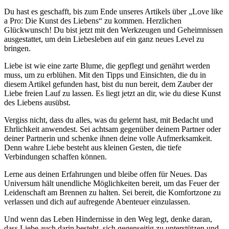
Du hast es geschafft, bis zum Ende unseres Artikels über „Love like
a Pro: Die Kunst des Liebens“ zu kommen. Herzlichen
Glückwunsch! Du bist jetzt mit den Werkzeugen und Geheimnissen
ausgestattet, um dein Liebesleben auf ein ganz neues Level zu
bringen.
Liebe ist wie eine zarte Blume, die gepflegt und genährt werden
muss, um zu erblühen. Mit den Tipps und Einsichten, die du in
diesem Artikel gefunden hast, bist du nun bereit, dem Zauber der
Liebe freien Lauf zu lassen. Es liegt jetzt an dir, wie du diese Kunst
des Liebens ausübst.
Vergiss nicht, dass du alles, was du gelernt hast, mit Bedacht und
Ehrlichkeit anwendest. Sei achtsam gegenüber deinem Partner oder
deiner Partnerin und schenke ihnen deine volle Aufmerksamkeit.
Denn wahre Liebe besteht aus kleinen Gesten, die tiefe
Verbindungen schaffen können.
Lerne aus deinen Erfahrungen und bleibe offen für Neues. Das
Universum hält unendliche Möglichkeiten bereit, um das Feuer der
Leidenschaft am Brennen zu halten. Sei bereit, die Komfortzone zu
verlassen und dich auf aufregende Abenteuer einzulassen.
Und wenn das Leben Hindernisse in den Weg legt, denke daran,
dass Liebe auch darin besteht, sich gegenseitig zu unterstützen und