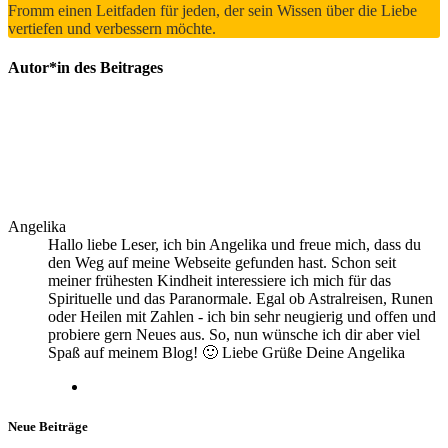
Fromm einen Leitfaden für jeden, der sein Wissen über die Liebe
vertiefen und verbessern möchte.
Autor*in des Beitrages
Angelika
Hallo liebe Leser, ich bin Angelika und freue mich, dass du
den Weg auf meine Webseite gefunden hast. Schon seit
meiner frühesten Kindheit interessiere ich mich für das
Spirituelle und das Paranormale. Egal ob Astralreisen, Runen
oder Heilen mit Zahlen - ich bin sehr neugierig und offen und
probiere gern Neues aus. So, nun wünsche ich dir aber viel
Spaß auf meinem Blog! 🙂 Liebe Grüße Deine Angelika
Neue Beiträge