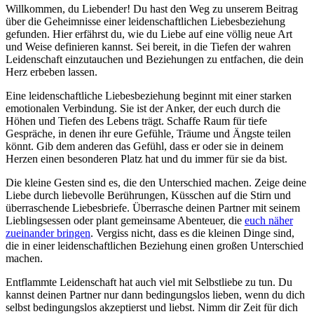
Willkommen, du Liebender! Du hast den Weg zu unserem Beitrag
über die Geheimnisse einer leidenschaftlichen Liebesbeziehung
gefunden. Hier erfährst du, wie du Liebe auf eine völlig neue Art
und Weise definieren kannst. Sei bereit, in die Tiefen der wahren
Leidenschaft einzutauchen und Beziehungen zu entfachen, die dein
Herz erbeben lassen.
Eine leidenschaftliche Liebesbeziehung beginnt mit einer starken
emotionalen Verbindung. Sie ist der Anker, der euch durch die
Höhen und Tiefen des Lebens trägt. Schaffe Raum für tiefe
Gespräche, in denen ihr eure Gefühle, Träume und Ängste teilen
könnt. Gib dem anderen das Gefühl, dass er oder sie in deinem
Herzen einen besonderen Platz hat und du immer für sie da bist.
Die kleine Gesten sind es, die den Unterschied machen. Zeige deine
Liebe durch liebevolle Berührungen, Küsschen auf die Stirn und
überraschende Liebesbriefe. Überrasche deinen Partner mit seinem
Lieblingsessen oder plant gemeinsame Abenteuer, die
euch näher
zueinander bringen
. Vergiss nicht, dass es die kleinen Dinge sind,
die in einer leidenschaftlichen Beziehung einen großen Unterschied
machen.
Entflammte Leidenschaft hat auch viel mit Selbstliebe zu tun. Du
kannst deinen Partner nur dann bedingungslos lieben, wenn du dich
selbst bedingungslos akzeptierst und liebst. Nimm dir Zeit für dich