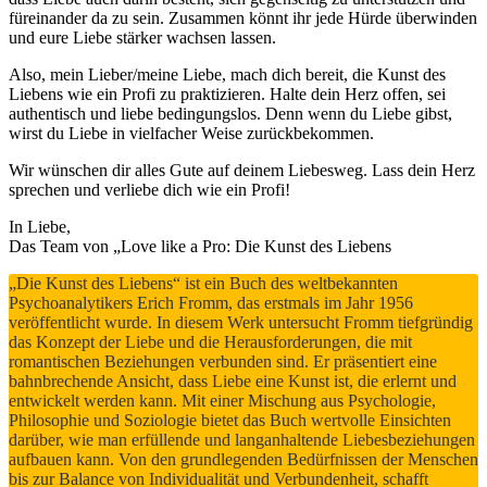
füreinander da zu sein. Zusammen könnt ihr jede Hürde überwinden
und eure Liebe stärker wachsen lassen.
Also, mein Lieber/meine Liebe, mach dich bereit, die Kunst des
Liebens wie ein Profi zu praktizieren. Halte dein Herz offen, sei
authentisch und liebe bedingungslos. Denn wenn du Liebe gibst,
wirst du Liebe in vielfacher Weise zurückbekommen.
Wir wünschen dir alles Gute auf deinem Liebesweg. Lass dein Herz
sprechen und verliebe dich wie ein Profi!
In Liebe,
Das Team von „Love like a Pro: Die Kunst des Liebens
„Die Kunst des Liebens“ ist ein Buch des weltbekannten
Psychoanalytikers Erich Fromm, das erstmals im Jahr 1956
veröffentlicht wurde. In diesem Werk untersucht Fromm tiefgründig
das Konzept der Liebe und die Herausforderungen, die mit
romantischen Beziehungen verbunden sind. Er präsentiert eine
bahnbrechende Ansicht, dass Liebe eine Kunst ist, die erlernt und
entwickelt werden kann. Mit einer Mischung aus Psychologie,
Philosophie und Soziologie bietet das Buch wertvolle Einsichten
darüber, wie man erfüllende und langanhaltende Liebesbeziehungen
aufbauen kann. Von den grundlegenden Bedürfnissen der Menschen
bis zur Balance von Individualität und Verbundenheit, schafft