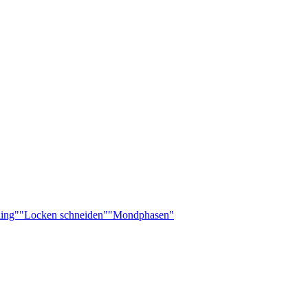
ling"
"Locken schneiden"
"Mondphasen"