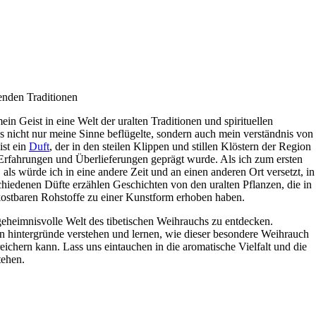
tenden Traditionen
in Geist in eine Welt der uralten Traditionen und spirituellen
as nicht nur ​meine Sinne beflügelte, sondern ⁣auch mein​ verständnis von
st‌ ein
Duft
, der in den⁣ steilen Klippen und stillen Klöstern der Region
 Erfahrungen und Überlieferungen geprägt⁣ wurde. Als ich ‌zum ersten
ls würde ich⁢ in eine andere Zeit ​und an ⁤einen ⁣anderen Ort ‌versetzt, ​in
schiedenen​ Düfte erzählen Geschichten‌ von den uralten Pflanzen,‌ die in
ostbaren Rohstoffe zu einer ⁢Kunstform ⁢erhoben haben.
geheimnisvolle ​Welt⁢ des tibetischen‍ Weihrauchs​ zu entdecken.
len‌ hintergründe verstehen und lernen, wie dieser besondere⁤ Weihrauch
ichern kann.⁤ Lass uns eintauchen in ⁣die aromatische Vielfalt⁣ und die
tehen.