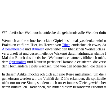
### ‌tibetischer Weihrauch: entdecke⁤ die geheimnisvolle Welt der duf
Wenn ich an die schneebedeckten⁢ Gipfel des‍ himalayas denke, wird me
Praktiken ‌entführt. Hier, im Herzen von
Tibet
, entdeckte ich etwas, ⁢d
Aromatherapie
⁤ und
Ritualen
erweiterte: den ⁤tibetischen Weihrauch.es ⁤i
verwurzelt ist und dessen ⁤heilende Wirkung durch‍ jahrhundertelange
Mal⁣ den‌ Rauch des tibetischen Weihrauchs⁣ einatmete,⁣ fühlte ich mich, a
dem ‌
Spiritualität
​ und Natur in perfekter‌ Harmonie existieren. die​ ver
den Hochländern ⁢Tibets wachsen, und von den Menschen, die ​diese ​k
In diesem Artikel möchte ich ​dich auf ​eine Reise ​mitnehmen, ⁤um die 
⁢gemeinsam werden wir ‌die Vielfalt der Düfte erkunden,​ die⁤ spirituel
nicht nur unsere Sinne, sondern ⁣auch unser inneres Gleichgewicht bere
tiefen kulturellen Traditionen, die hinter diesem besonderen Produkt s