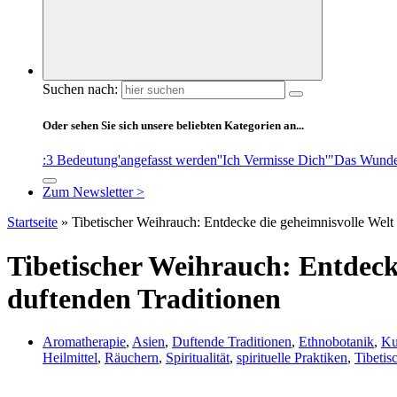
Suchen nach:
Oder sehen Sie sich unsere beliebten Kategorien an...
:3 Bedeutung
'angefasst werden'
'Ich Vermisse Dich'
"Das Wunde
Zum Newsletter >
Startseite
»
Tibetischer Weihrauch: Entdecke die geheimnisvolle Welt 
Tibetischer Weihrauch: Entdeck
duftenden Traditionen
Aromatherapie
,
Asien
,
Duftende Traditionen
,
Ethnobotanik
,
Ku
Heilmittel
,
Räuchern
,
Spiritualität
,
spirituelle Praktiken
,
Tibetis