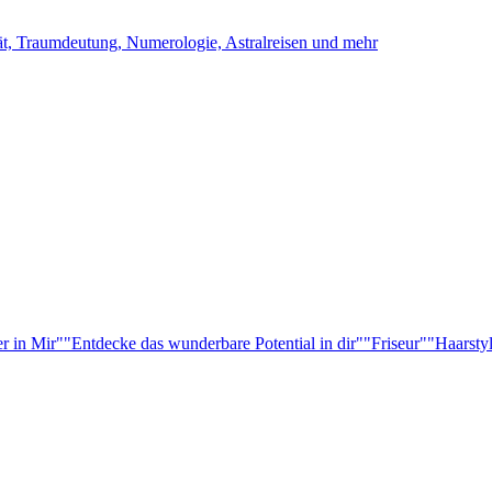
ität, Traumdeutung, Numerologie, Astralreisen und mehr
r in Mir"
"Entdecke das wunderbare Potential in dir"
"Friseur"
"Haarsty