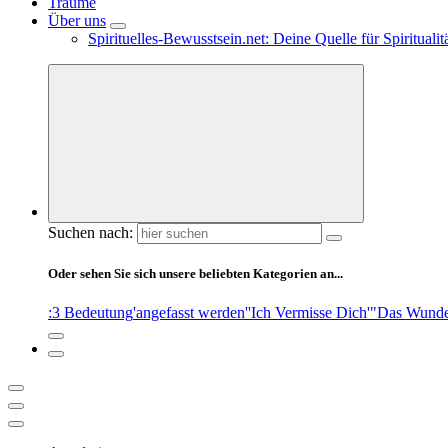
Träume
Über uns
Spirituelles-Bewusstsein.net: Deine Quelle für Spiritual
Suchen nach:
Oder sehen Sie sich unsere beliebten Kategorien an...
:3 Bedeutung
'angefasst werden'
'Ich Vermisse Dich'
"Das Wunde