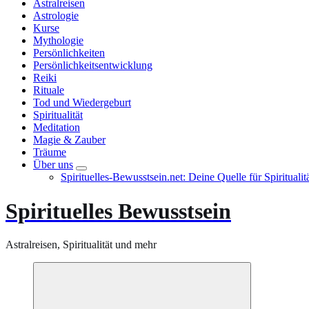
Astralreisen
Astrologie
Kurse
Mythologie
Persönlichkeiten
Persönlichkeitsentwicklung
Reiki
Rituale
Tod und Wiedergeburt
Spiritualität
Meditation
Magie & Zauber
Träume
Über uns
Spirituelles-Bewusstsein.net: Deine Quelle für Spiritual
Spirituelles Bewusstsein
Astralreisen, Spiritualität und mehr