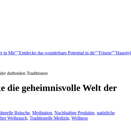
r in Mir"
"Entdecke das wunderbare Potential in dir"
"Friseur"
"Haarsty
der duftenden Traditionen
e die geheimnisvolle Welt der
lturelle Bräuche
,
Meditation
,
Nachhaltige Produkte
,
natürliche
cher Weihrauch
,
Traditionelle Medizin
,
Wellness