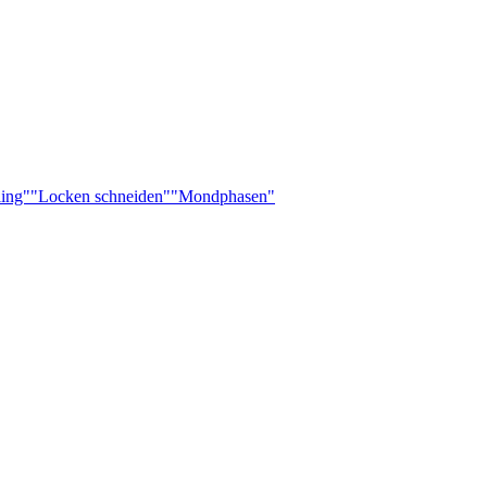
ling"
"Locken schneiden"
"Mondphasen"