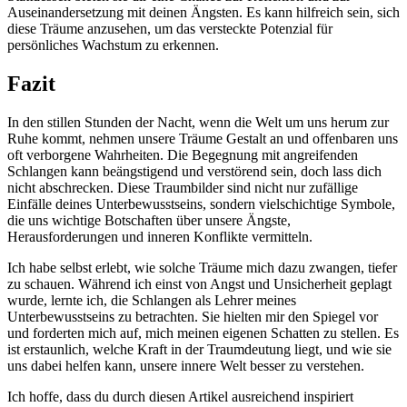
Auseinandersetzung⁣ mit deinen Ängsten. Es kann hilfreich ​sein, sich
diese Träume⁢ anzusehen, um ‍das versteckte⁢ Potenzial für
persönliches Wachstum ⁤zu erkennen. ⁢
Fazit
In den stillen Stunden​ der Nacht, wenn die Welt⁣ um uns herum zur
Ruhe kommt, nehmen⁣ unsere Träume Gestalt an und offenbaren uns
oft verborgene Wahrheiten. Die ⁢Begegnung mit angreifenden
Schlangen kann beängstigend und ‌verstörend sein, doch ‌lass dich
nicht abschrecken. Diese Traumbilder ‍sind nicht nur‌ zufällige
‍Einfälle deines Unterbewusstseins, sondern‌ vielschichtige Symbole,
die uns wichtige Botschaften⁤ über ⁢unsere Ängste,​
Herausforderungen und inneren Konflikte vermitteln.
Ich habe​ selbst erlebt, wie solche Träume mich dazu zwangen, tiefer
zu schauen. ⁤Während ich einst von Angst und⁢ Unsicherheit geplagt⁤
wurde,‍ lernte ich, die Schlangen als ‌Lehrer meines
Unterbewusstseins zu betrachten. ⁣Sie hielten mir den Spiegel vor
und forderten mich auf, mich meinen eigenen Schatten‍ zu stellen. Es
​ist erstaunlich, welche Kraft in der Traumdeutung liegt, und wie sie
uns⁣ dabei helfen kann,⁢ unsere innere‌ Welt⁣ besser zu verstehen.
Ich hoffe, ‌dass du durch diesen Artikel ausreichend⁢ inspiriert⁢