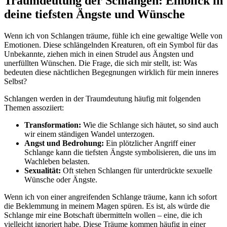
Traumdeutung der Schlangen: Einblick in
deine tiefsten Ängste und Wünsche
Wenn ich⁣ von Schlangen träume, fühle ich eine gewaltige Welle‍ von
⁣Emotionen. ‍Diese schlängelnden Kreaturen,⁤ oft ein Symbol⁤ für das‍
Unbekannte, ziehen mich ​in einen⁣ Strudel‍ aus Ängsten und​
unerfüllten Wünschen. Die Frage, die sich mir⁤ stellt, ist: Was
‌bedeuten diese nächtlichen Begegnungen wirklich für mein inneres
Selbst?
Schlangen werden in der Traumdeutung häufig mit ⁤folgenden
Themen ⁣assoziiert:
Transformation:
⁣Wie die Schlange sich häutet, so sind auch
wir einem ⁣ständigen Wandel unterzogen.
Angst und⁤ Bedrohung:
Ein ‌plötzlicher⁣ Angriff einer
Schlange kann die tiefsten Ängste ​symbolisieren, ‌die uns im
Wachleben belasten.
Sexualität:
Oft stehen Schlangen für unterdrückte sexuelle
Wünsche oder‌ Ängste.
Wenn ich⁢ von ​einer angreifenden Schlange träume, kann ich sofort
die‍ Beklemmung in meinem Magen spüren. Es ist, als ⁢würde die
Schlange ⁢mir eine Botschaft übermitteln ⁤wollen – ‍eine, ‌die ⁢ich
vielleicht ignoriert habe. Diese ⁣Träume kommen häufig‍ in einer