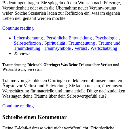
Bedeutungen tragen. Sie spiegeln oft den Wunsch nach Fürsorge,
Verbundenheit oder auch die Übernahme neuer Verantwortung
wider. Solche Szenarien laden zur Reflexion ein, was im eigenen
Leben neu genährt werden möchte.
Continue reading
Lebensberatung
,
Persönliche Entwicklung
,
Psychologie
,
Selbstreflexion
,
Spiritualität
,
Traumdeutung
,
Träume und
Traumdeutung
,
Traumsymbole
,
Verlust
,
Wertschätzung
25 views
Traumdeutung Diebstahl Ohrringe: Was Deine Träume über Verlust und
Wertschätzung verraten
Träume von gestohlenen Ohrringen reflektieren oft unsere inneren
Ängste vor Verlust und Entwertung. Sie laden uns ein, über unsere
Wertschätzung für materielle und immaterielle Dinge nachzudenken.
Was sagen deine Träume über dein Selbstwertgefühl aus?
Continue reading
Schreibe einen Kommentar
Deine E-Mail-Adresse wird nicht veröffentlicht.
Erforderliche