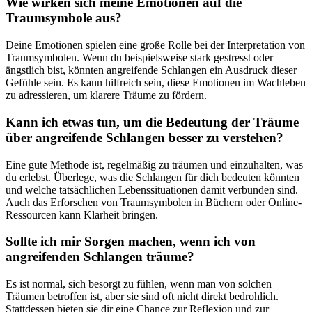
Wie wirken sich meine Emotionen auf die
Traumsymbole ‌aus?
Deine Emotionen spielen eine große Rolle bei ​der Interpretation von‍
Traumsymbolen. Wenn du beispielsweise stark gestresst oder
‍ängstlich‌ bist, könnten⁣ angreifende ⁢Schlangen‌ ein Ausdruck dieser
Gefühle sein. Es kann hilfreich sein,‌ diese ‍Emotionen ​im Wachleben
zu adressieren, um klarere Träume zu⁤ fördern.
Kann ich etwas ⁣tun, um die Bedeutung der Träume
über angreifende Schlangen besser zu verstehen?
Eine gute Methode ist, regelmäßig zu‍ träumen ‌und einzuhalten, was
‌du erlebst. ⁣Überlege, was die Schlangen für dich ​bedeuten⁣ könnten
und welche tatsächlichen Lebenssituationen damit verbunden sind.
Auch ‌das Erforschen von ⁣Traumsymbolen in Büchern oder Online-
Ressourcen kann Klarheit bringen.
Sollte⁤ ich mir Sorgen machen, ‌wenn ich von
‌angreifenden Schlangen träume?
Es ist normal, sich besorgt zu fühlen, wenn‍ man⁣ von solchen
Träumen‍ betroffen ist, aber sie sind ‍oft ⁢nicht direkt bedrohlich.
Stattdessen⁣ bieten sie dir eine ‌Chance ‌zur Reflexion​ und zur