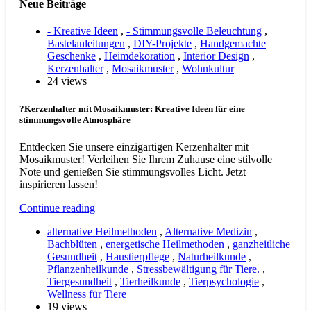
Neue Beiträge
- Kreative Ideen
,
- Stimmungsvolle Beleuchtung
,
Bastelanleitungen
,
DIY-Projekte
,
Handgemachte
Geschenke
,
Heimdekoration
,
Interior Design
,
Kerzenhalter
,
Mosaikmuster
,
Wohnkultur
24 views
?Kerzenhalter mit Mosaikmuster: Kreative Ideen für eine
stimmungsvolle Atmosphäre
Entdecken Sie unsere einzigartigen Kerzenhalter mit
Mosaikmuster! Verleihen Sie Ihrem Zuhause eine stilvolle
Note und genießen Sie stimmungsvolles Licht. Jetzt
inspirieren lassen!
Continue reading
alternative Heilmethoden
,
Alternative Medizin
,
Bachblüten
,
energetische Heilmethoden
,
ganzheitliche
Gesundheit
,
Haustierpflege
,
Naturheilkunde
,
Pflanzenheilkunde
,
Stressbewältigung für Tiere.
,
Tiergesundheit
,
Tierheilkunde
,
Tierpsychologie
,
Wellness für Tiere
19 views