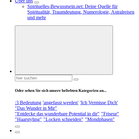
Über uns
Spirituelles-Bewusstsein.net: Deine Quelle für
Spiritualität, Traumdeutung, Numerologie, Astralreisen
und mehr
Suchen
nach:
Oder sehen Sie sich unsere beliebten Kategorien an...
:3 Bedeutung
'angefasst werden'
'Ich Vermisse Dich'
"Das Wunder in Mir"
"Entdecke das wunderbare Potential in dir"
"Friseur"
"Haarstyling"
"Locken schneiden"
"Mondphasen"