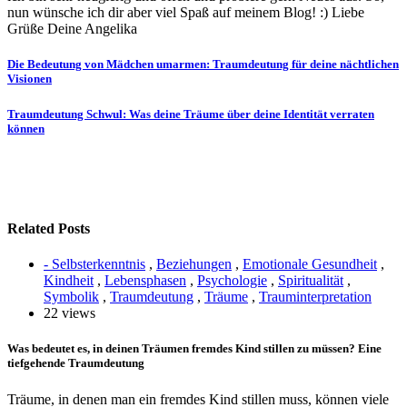
nun wünsche ich dir aber viel Spaß auf meinem Blog! :) Liebe
Grüße Deine Angelika
Beitragsnavigation
Die Bedeutung von Mädchen umarmen: Traumdeutung für deine nächtlichen
Visionen
Traumdeutung Schwul: Was deine Träume über deine Identität verraten
können
Related Posts
- Selbsterkenntnis
,
Beziehungen
,
Emotionale Gesundheit
,
Kindheit
,
Lebensphasen
,
Psychologie
,
Spiritualität
,
Symbolik
,
Traumdeutung
,
Träume
,
Trauminterpretation
22 views
Was bedeutet es, in deinen Träumen fremdes Kind stillen zu müssen? Eine
tiefgehende Traumdeutung
Träume, in denen man ein fremdes Kind stillen muss, können viele