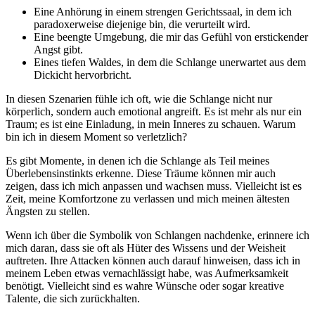
Eine Anhörung in⁣ einem strengen Gerichtssaal, in dem ich
paradoxerweise diejenige bin, die verurteilt wird.
Eine beengte ‌Umgebung, ⁣die mir das Gefühl von erstickender⁣
Angst gibt.
Eines tiefen Waldes, in dem die Schlange unerwartet aus dem
Dickicht hervorbricht.
In diesen​ Szenarien fühle ich ‌oft, wie​ die Schlange nicht nur
körperlich, sondern auch emotional angreift. Es​ ist mehr⁢ als ⁤nur ein
Traum;‌ es ist ⁤eine‌ Einladung, in mein Inneres zu schauen. Warum
bin ‌ich ⁢in diesem ‍Moment so verletzlich?
Es​ gibt Momente, ⁣in denen ich​ die Schlange⁣ als Teil⁣ meines
Überlebensinstinkts ‍erkenne. Diese Träume⁢ können mir auch
zeigen, dass ich mich anpassen und wachsen‍ muss. Vielleicht ist es‌
Zeit, meine Komfortzone zu ‌verlassen und mich⁤ meinen ältesten
‌Ängsten zu stellen.
Wenn ich⁣ über die ​Symbolik von Schlangen nachdenke, erinnere ich⁣
mich daran, dass ​sie oft ⁤als Hüter⁢ des Wissens⁤ und der ​Weisheit
auftreten. ⁤Ihre⁤ Attacken können auch darauf hinweisen, dass ich in
meinem ⁤Leben etwas vernachlässigt ⁢habe, was ⁤Aufmerksamkeit
‌benötigt. Vielleicht ⁢sind es wahre Wünsche oder sogar​ kreative
Talente, die sich zurückhalten.