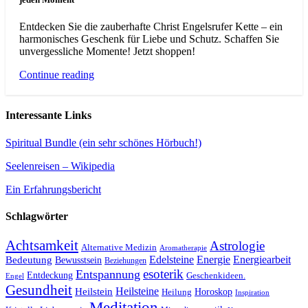
Entdecken Sie die zauberhafte Christ Engelsrufer Kette – ein
harmonisches Geschenk für Liebe und Schutz. Schaffen Sie
unvergessliche Momente! Jetzt shoppen!
Continue reading
Interessante Links
Spiritual Bundle (ein sehr schönes Hörbuch!)
Seelenreisen – Wikipedia
Ein Erfahrungsbericht
Schlagwörter
Achtsamkeit
Astrologie
Alternative Medizin
Aromatherapie
Edelsteine
Energie
Energiearbeit
Bedeutung
Bewusstsein
Beziehungen
esoterik
Entspannung
Entdeckung
Geschenkideen.
Engel
Gesundheit
Heilsteine
Heilstein
Horoskop
Heilung
Inspiration
Meditation