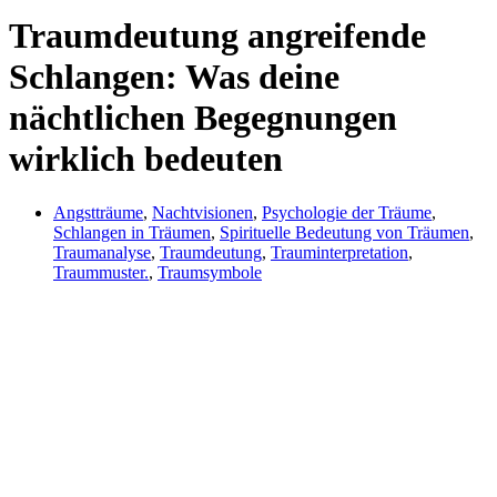
Traumdeutung angreifende
Schlangen: Was deine
nächtlichen Begegnungen
wirklich bedeuten
Angstträume
,
Nachtvisionen
,
Psychologie der Träume
,
Schlangen in Träumen
,
Spirituelle Bedeutung von Träumen
,
Traumanalyse
,
Traumdeutung
,
Trauminterpretation
,
Traummuster.
,
Traumsymbole