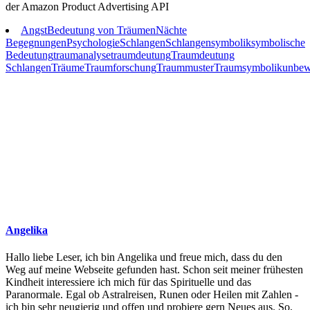
der Amazon Product Advertising API
Angst
Bedeutung von Träumen
Nächte
Begegnungen
Psychologie
Schlangen
Schlangensymbolik
symbolische
Bedeutung
traumanalyse
traumdeutung
Traumdeutung
Schlangen
Träume
Traumforschung
Traummuster
Traumsymbolik
unbew
Angelika
Hallo liebe Leser, ich bin Angelika und freue mich, dass du den
Weg auf meine Webseite gefunden hast. Schon seit meiner frühesten
Kindheit interessiere ich mich für das Spirituelle und das
Paranormale. Egal ob Astralreisen, Runen oder Heilen mit Zahlen -
ich bin sehr neugierig und offen und probiere gern Neues aus. So,