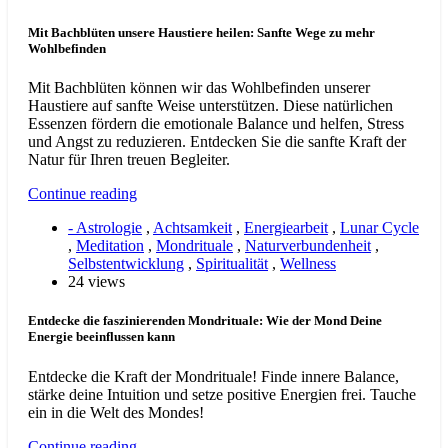
Mit Bachblüten unsere Haustiere heilen: Sanfte Wege zu mehr
Wohlbefinden
Mit Bachblüten können wir das Wohlbefinden unserer
Haustiere auf sanfte Weise unterstützen. Diese natürlichen
Essenzen fördern die emotionale Balance und helfen, Stress
und Angst zu reduzieren. Entdecken Sie die sanfte Kraft der
Natur für Ihren treuen Begleiter.
Continue reading
- Astrologie
,
Achtsamkeit
,
Energiearbeit
,
Lunar Cycle
,
Meditation
,
Mondrituale
,
Naturverbundenheit
,
Selbstentwicklung
,
Spiritualität
,
Wellness
24 views
Entdecke die faszinierenden Mondrituale: Wie der Mond Deine
Energie beeinflussen kann
Entdecke die Kraft der Mondrituale! Finde innere Balance,
stärke deine Intuition und setze positive Energien frei. Tauche
ein in die Welt des Mondes!
Continue reading