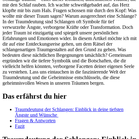
mir den Schlaf‌ rauben. Ich wachte​ schweißgebadet auf, das Herz
klopfte mir bis zum Hals. Fragen schossen mir durch den Kopf: Was
wollte mir ​dieser Traum sagen?⁢ Warum ausgerechnet ‍eine Schlange?
In der Traumdeutung sind Schlangen oft Symbole für tief
verwurzelte Ängste, verborgene ‍Kräfte‌ oder Transformation. Doch
jeder Traum ist einzigartig und spiegelt unsere‍ persönlichen‍
Erfahrungen⁢ und Emotionen wider. In diesem ‌Artikel möchte ich mit
dir auf eine Entdeckungsreise gehen, um dem Rätsel der
schlangenartigen Traumgestalten auf den⁣ Grund zu gehen. ​Was
‍bedeuten diese ⁤nächtlichen‌ Begegnungen tatsächlich? ​Gemeinsam
ergründen wir ⁤die⁣ tiefere Symbolik und die Botschaften, die ⁣dir
vielleicht helfen könnten, verborgene Facetten deiner ⁤eigenen Seele
zu verstehen.‍ Lass uns eintauchen in die faszinierende Welt der
Traumdeutung ⁣und die Geheimnisse entschlüsseln, die diese
geheimnisvollen ‌Wesen in unseren Träumen bergen.
Das erfährst du hier
Traumdeutung der Schlangen: Einblick in deine tiefsten
Ängste und Wünsche ‍
Fragen & Antworten
Fazit