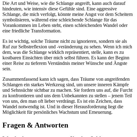
Die Art und Weise, wie die Schlange angreift, kann auch darauf
hindeuten, wie intensiv diese Gefühle​ sind. Eine ‍aggressive‍
Schlange, die‍ mich ⁢verfolgt, könnte​ meine⁤ Angst vor⁢ dem ⁢Scheitern
symbolisieren, während eine schleichende Schlange ⁢für das
Vorankommen im Leben steht, einen ⁣schleichenden⁣ Wandel oder
eine friedliche ‍Transformation.
Es⁢ ist wichtig, solche Träume ​nicht zu ignorieren, sondern sie ⁤als
Ruf zur Selbstreflexion und -veränderung zu sehen. Wenn ich mich⁣
dem, was die⁣ Schlange wirklich repräsentiert, stelle, ⁣kann es ​zu
kostbaren Einsichten ⁤über mich​ selbst⁤ führen. ⁤Es kann der Beginn‌
einer Reise zu tieferem Verständnis meiner Wünsche und ‍Ängste
sein.
Zusammenfassend kann ‍ich sagen,⁢ dass Träume von angreifenden
⁣Schlangen ein starkes​ Werkzeug⁤ sind, um‌ unsere⁤ inneren⁣ Kämpfe
⁣und ‍Sehnsüchte sichtbar zu machen. Sie fordern uns auf, die Furcht⁣
zu konfrontieren und uns dem Unbekannten zu stellen ‌– jenem ‌Teil
von uns, den man ⁢oft lieber verdrängt. Es ist ‌ein Zeichen, dass
Wandel notwendig​ ist. Und in dieser⁢ Herausforderung liegt die
Möglichkeit für persönliches Wachstum und Erneuerung.
Fragen & Antworten