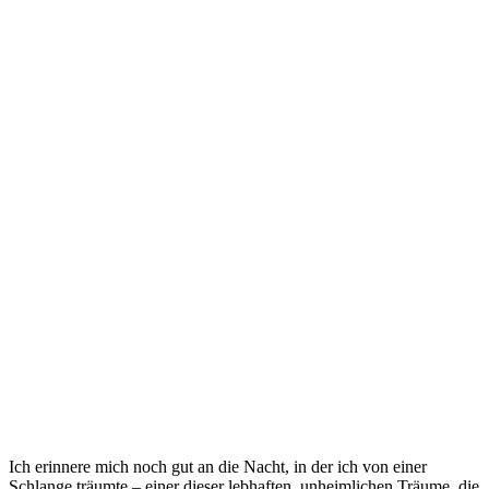
Ich erinnere⁤ mich noch gut an ‌die Nacht, in der ich von einer
Schlange träumte – ⁤einer dieser lebhaften, ​unheimlichen⁤ Träume, ⁢die