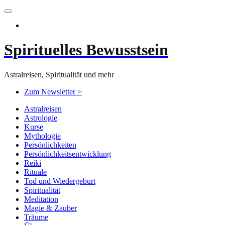
Zum
Inhalt
springen
Spirituelles Bewusstsein
Astralreisen, Spiritualität und mehr
Zum Newsletter >
Astralreisen
Astrologie
Kurse
Mythologie
Persönlichkeiten
Persönlichkeitsentwicklung
Reiki
Rituale
Tod und Wiedergeburt
Spiritualität
Meditation
Magie & Zauber
Träume