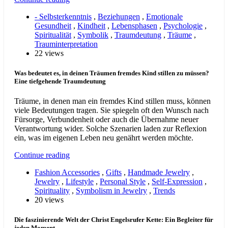
- Selbsterkenntnis
,
Beziehungen
,
Emotionale
Gesundheit
,
Kindheit
,
Lebensphasen
,
Psychologie
,
Spiritualität
,
Symbolik
,
Traumdeutung
,
Träume
,
Trauminterpretation
22 views
Was bedeutet es, in deinen Träumen fremdes Kind stillen zu müssen?
Eine tiefgehende Traumdeutung
Träume, in denen man ein fremdes Kind stillen muss, können
viele Bedeutungen tragen. Sie spiegeln oft den Wunsch nach
Fürsorge, Verbundenheit oder auch die Übernahme neuer
Verantwortung wider. Solche Szenarien laden zur Reflexion
ein, was im eigenen Leben neu genährt werden möchte.
Continue reading
Fashion Accessories
,
Gifts
,
Handmade Jewelry
,
Jewelry
,
Lifestyle
,
Personal Style
,
Self-Expression
,
Spirituality
,
Symbolism in Jewelry
,
Trends
20 views
Die faszinierende Welt der Christ Engelsrufer Kette: Ein Begleiter für
jeden Moment