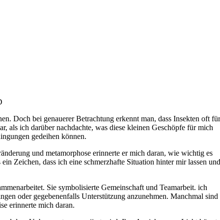
D
nen. Doch bei genauerer Betrachtung erkennt⁢ man, dass Insekten oft fü
 ⁤als ich ‍darüber nachdachte, was​ diese​ kleinen Geschöpfe für mich
Bedingungen gedeihen können.
ränderung und metamorphose erinnerte er mich daran, wie‍ wichtig es
​ein Zeichen, dass ich⁤ eine schmerzhafte Situation​ hinter mir lassen un
ammenarbeitet. ⁣Sie symbolisierte​ Gemeinschaft und Teamarbeit. ich
ubringen oder⁤ gegebenenfalls Unterstützung​ anzunehmen. Manchmal sind
se erinnerte mich daran.