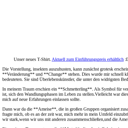
Unser neues T-Shirt.
Aktuell zum Einführungspreis erhältlich
:
Die Vorstellung, insekten ‌auszuhusten, kann zunächst grotesk erschei
**Veränderung**⁣ und **Change** stehen. Dies wurde mir schnell klar,
‍bedeuteten. Sie‌ sind Überlebenskünstler,‍ die unter den‌ widrigsten 
In meinem ⁣Traum erschien ein ​**Schmetterling**. Als Symbol für ve
ist, sich den Wandlungsphasen im Leben zu ‍stellen.Vielleicht war dies 
mich auf neue⁣ Erfahrungen einlassen ⁣sollte.
Dann‍ war da die‍ **Ameise**, die in‍ großen Gruppen organisiert zus
fragte mich, ⁣ob es an der zeit war, ‍mich mehr ⁢in mein Umfeld⁤ einz
⁣wir stark,wenn wir uns ​mit anderen⁢ zusammenschließen,und die Amei