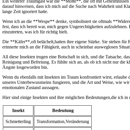
Ein‍ weiterer Traumgast ​war die **Motte**, ⁣die oft mit Geheimnissen
darauf ​hinweisen, dass⁢ ich mich auf die ‌Suche nach Wahrheit und Klar
lange Zeit ‍ignoriert hatte.
Wenn ich⁢ an die **Wespe**⁢ denke,‍ symbolisiert sie oftmals **Wider
⁢fest, dass ich bereit war, mich gegen Ungerechtigkeiten aufzulehnen
einzutreten, was​ ich für richtig ⁤hielt.
Die **Käfer**,oft​ belächelt,hatten ⁤ihre‍ eigene Stärke.‍ Sie stehen fü
erinnerte ⁣mich an die⁣ Fähigkeit, auch in scheinbar ausweglosen Situ
All‍ diese Insekten⁣ trugen eine ⁢Botschaft⁢ in sich, und die‌ Tatsache, d
Reinigung und ⁤Befreiung. Es fühlte sich an, als ob ⁤ich nicht nur ​d
Ängste ⁣losgeworden bin.
Wenn⁢ du ebenfalls mit Insekten im⁣ Traum​ konfrontiert ⁣wirst,⁣ erlaube
unseres Unterbewusstseins fungieren, ⁢und die Art‍ und Weise, wie wir a
emotionalen Zustand aussagen.
Hier ​sind einige ⁣Insekten und ihre möglichen Bedeutungen,die ich in
Insekt
Bedeutung
Schmetterling
Transformation,Veränderung