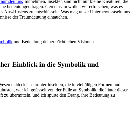
raumdeutung
mitnehmen. Insekten sind nicht ‌nur kleine Kreaturen,‍ die
lische bedeutungen tragen. Gemeinsam wollen wir erforschen, was es​
des Aus-Hustens zu entschlüsseln. Was‌ mag unser ​Unterbewusstsein uns
imnisse der⁣ Traumdeutung eintauchen.
mbolik
und Bedeutung deiner nächtlichen Visionen
er Einblick in die Symbolik‌ und
esen ‍entdeckt – darunter‌ Insekten, die in vielfältigen Formen und
husten,​ war ich gefesselt von der⁤ Fülle an Symbolik,⁣ die hinter‌ dieser
ft zu übermitteln, und ich spürte den Drang, ihre⁤ Bedeutung​ zu