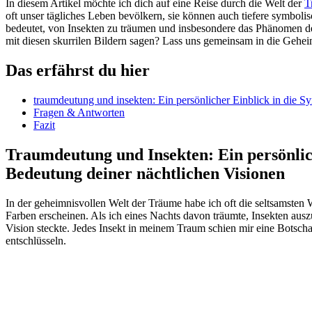
In diesem Artikel möchte⁤ ich dich ‌auf eine Reise durch⁣ die Welt der
T
oft⁢ unser tägliches Leben‍ bevölkern, sie können auch tiefere symbo
bedeutet,⁢ von⁢ Insekten zu träumen und ⁤insbesondere ⁤das Phänomen 
mit diesen ​skurrilen Bildern sagen? Lass uns ​gemeinsam in die Gehe
Das erfährst du hier
traumdeutung und insekten: Ein persönlicher Einblick in die
Sy
Fragen & Antworten
Fazit
Traumdeutung und Insekten: Ein persönlich
Bedeutung deiner nächtlichen Visionen
In der geheimnisvollen Welt der Träume ⁢habe​ ich oft die seltsamsten W
Farben erscheinen. Als ‌ich eines Nachts davon ⁤träumte, ⁤Insekten⁤ auszu
Vision steckte.‍ Jedes Insekt in meinem Traum schien mir eine ⁢Botscha
entschlüsseln.