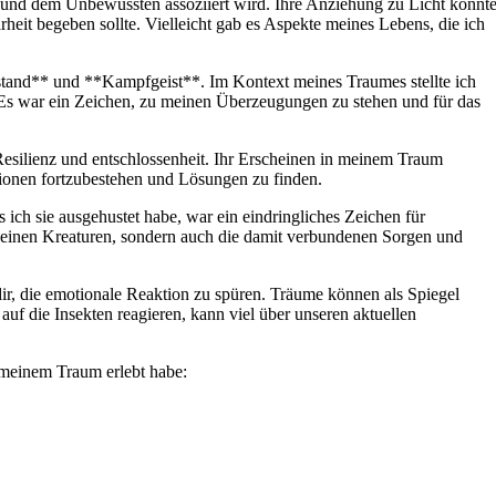
 und ⁤dem Unbewussten assoziiert wird. Ihre Anziehung⁣ zu Licht⁢ könnt
heit begeben sollte. Vielleicht gab⁣ es Aspekte meines Lebens, die​ ich ​
stand** und **Kampfgeist**. ‌Im Kontext meines Traumes⁣ stellte ich
. Es war ein Zeichen, zu meinen Überzeugungen zu stehen und‌ für das
r Resilienz und⁤ entschlossenheit. Ihr Erscheinen⁣ in meinem Traum
ationen fortzubestehen und Lösungen zu finden.
ass ich sie ausgehustet habe, ​war ⁤ein eindringliches Zeichen für
ie kleinen Kreaturen, sondern auch die damit verbundenen Sorgen und
 dir, die ‌emotionale Reaktion zu ‍spüren. Träume‍ können als Spiegel
uf die​ Insekten reagieren, kann⁣ viel über ⁤unseren aktuellen
 meinem ⁤Traum erlebt habe: