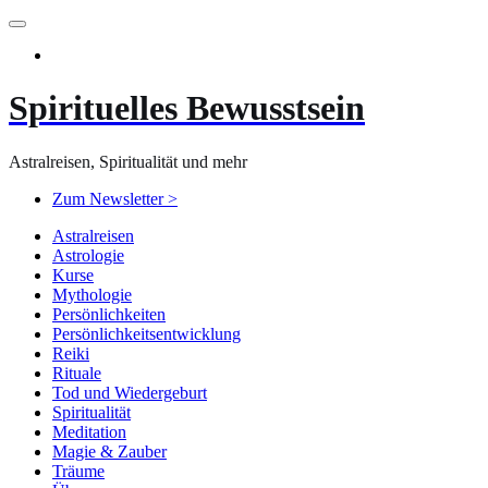
Zum
Inhalt
springen
Spirituelles Bewusstsein
Astralreisen, Spiritualität und mehr
Zum Newsletter >
Astralreisen
Astrologie
Kurse
Mythologie
Persönlichkeiten
Persönlichkeitsentwicklung
Reiki
Rituale
Tod und Wiedergeburt
Spiritualität
Meditation
Magie & Zauber
Träume