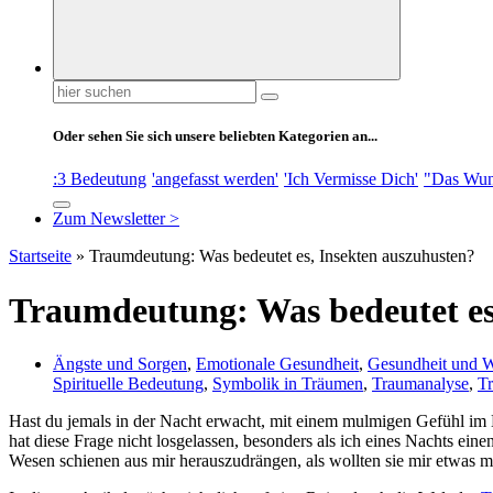
Suchen
nach:
Oder sehen Sie sich unsere beliebten Kategorien an...
:3 Bedeutung
'angefasst werden'
'Ich Vermisse Dich'
"Das Wun
Zum Newsletter >
Startseite
»
Traumdeutung: Was bedeutet es, Insekten auszuhusten?
Traumdeutung: Was bedeutet es
Ängste und Sorgen
,
Emotionale Gesundheit
,
Gesundheit und W
Spirituelle Bedeutung
,
Symbolik in Träumen
,
Traumanalyse
,
T
Hast du⁤ jemals in der ⁤Nacht erwacht, mit einem mulmigen Gefühl im 
hat diese Frage nicht losgelassen, besonders als ich ⁢eines Nachts ein
Wesen schienen aus mir ​herauszudrängen,‌ als wollten sie⁤ mir⁢ etwas mi