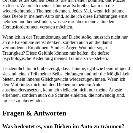
Oft sind es ‌die kleinen Details, die mir helfen⁤ könnten, das Puzzle⁣
zu lösen. Wenn ich ⁤meine​ Träume aufschreibe, ‌kann ich ‌die
⁢wiederkehrenden Themen erkennen. Jedes Mal, wenn ich träume,
dass Diebe in‍ meinem​ Auto sind, sollte ich diese Erfahrungen ernst
nehmen und herausfinden, was sie mir über meine aktuellen
Herausforderungen​ verraten möchten.
Wenn ich in der Traumdeutung ​auf Diebe ⁤stoße, muss ich nicht nur
an ‍die Erlebnisse ​selbst denken, sondern auch an die ⁤damit‍
verbundenen‍ Emotionen. Sind es Ärger, Wut oder sogar
Traurigkeit?‌ Diese Gefühle können mir helfen, die tiefere
psychologische Bedeutung meines​ Traums zu ⁢verstehen.
Letztendlich bin ich⁤ überzeugt, dass Träume, egal wie ​beunruhigend
sie sind, einen Teil meiner Selbst einfangen und mir die​ Möglichkeit
bieten,⁤ mein⁤ inneres Gleichgewicht wiederzugewinnen. ‌Wenn ich
den Mut finde, mich‍ mit den Dieben in meinem⁣ Auto
auseinanderzusetzen, kann ich ⁤vielleicht nicht‌ nur meine Ängste
erkennen, sondern auch die Schritte einleiten, die notwendig sind,
um sie zu überwinden.
Fragen & Antworten
Was‌ bedeutet es,⁤ von Dieben im Auto zu träumen?