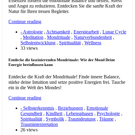
Essenzen fördern die emotionale Balance und helfen, Stress
und Angst zu reduzieren. Entdecken Sie die sanfte Kraft der
Natur für Ihren treuen Begleiter.
Continue reading
- Astrologie
,
Achtsamkeit
,
Energiearbeit
,
Lunar Cycle
,
Meditation
,
Mondrituale
,
Naturverbundenheit
,
Selbstentwicklung
,
Spiritualität
,
Wellness
33 views
Entdecke die faszinierenden Mondrituale: Wie der Mond Deine
Energie beeinflussen kann
Entdecke die Kraft der Mondrituale! Finde innere Balance,
stärke deine Intuition und setze positive Energien frei. Tauche
ein in die Welt des Mondes!
Continue reading
- Selbsterkenntnis
,
Beziehungen
,
Emotionale
Gesundheit
,
Kindheit
,
Lebensphasen
,
Psychologie
,
Spiritualität
,
Symbolik
,
Traumdeutung
,
Träume
,
Trauminterpretation
26 views