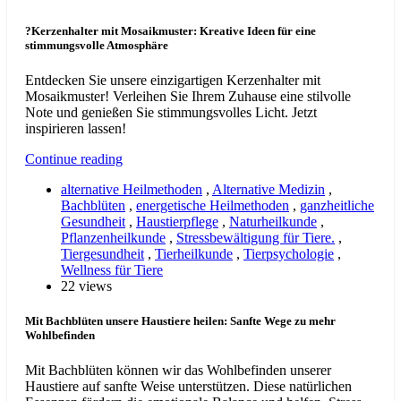
?Kerzenhalter mit Mosaikmuster: Kreative Ideen für eine
stimmungsvolle Atmosphäre
Entdecken Sie unsere einzigartigen Kerzenhalter mit
Mosaikmuster! Verleihen Sie Ihrem Zuhause eine stilvolle
Note und genießen Sie stimmungsvolles Licht. Jetzt
inspirieren lassen!
Continue reading
alternative Heilmethoden
,
Alternative Medizin
,
Bachblüten
,
energetische Heilmethoden
,
ganzheitliche
Gesundheit
,
Haustierpflege
,
Naturheilkunde
,
Pflanzenheilkunde
,
Stressbewältigung für Tiere.
,
Tiergesundheit
,
Tierheilkunde
,
Tierpsychologie
,
Wellness für Tiere
22 views
Mit Bachblüten unsere Haustiere heilen: Sanfte Wege zu mehr
Wohlbefinden
Mit Bachblüten können wir das Wohlbefinden unserer
Haustiere auf sanfte Weise unterstützen. Diese natürlichen