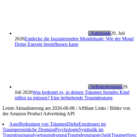
- Astrologie
29. Juli
2026
Entdecke die faszinierenden Mondrituale: Wie der Mond
Deine Energie beeinflussen kann
- Selbsterkenntnis
29.
Juli 2026
Was bedeutet es, in deinen Träumen fremdes Kind
stillen zu müssen? Eine tiefgehende Traumdeutung
Letzte Aktualisierung am 2026-08-08 / Affiliate Links / Bilder von
der Amazon Product Advertising API
Auto
Bedeutung von Träumen
Diebe
Emotionen im
Traum
persönliche Deutung
Psychologie
Symbolik im
Traum
traumanalyse
traumdeutung
Traumdeutungstechnik
Traumerfors