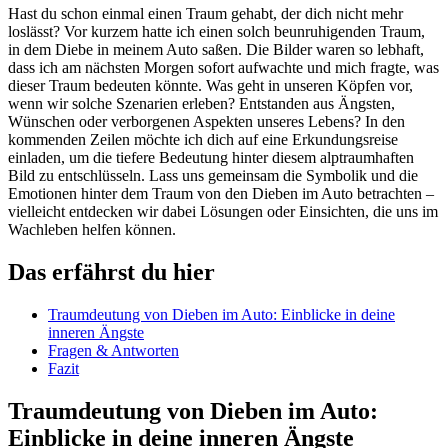
Hast du schon einmal einen ‍Traum gehabt, der ‍dich nicht mehr
⁢loslässt? Vor kurzem ⁤hatte⁤ ich einen solch beunruhigenden Traum,
in dem ‍Diebe in meinem ⁢Auto saßen. Die Bilder waren so ‍lebhaft,
dass ich am nächsten Morgen sofort aufwachte und mich fragte, ⁢was
dieser Traum bedeuten ​könnte. Was geht in unseren Köpfen vor,
wenn wir solche Szenarien ⁢erleben?​ Entstanden aus Ängsten,
⁤Wünschen oder verborgenen Aspekten unseres ⁤Lebens? In den⁤
kommenden Zeilen möchte⁢ ich dich auf eine Erkundungsreise
einladen, um die tiefere Bedeutung hinter diesem alptraumhaften⁤
Bild zu entschlüsseln. Lass uns gemeinsam die⁣ Symbolik und ‍die
Emotionen hinter ⁤dem Traum von den Dieben im⁣ Auto betrachten –
vielleicht entdecken wir dabei Lösungen oder Einsichten, die uns im
Wachleben helfen können.
Das⁤ erfährst du ​hier
Traumdeutung von Dieben im Auto: Einblicke in deine‍
inneren Ängste‌
Fragen & Antworten
Fazit
Traumdeutung ⁣von Dieben im Auto:
Einblicke in deine inneren Ängste