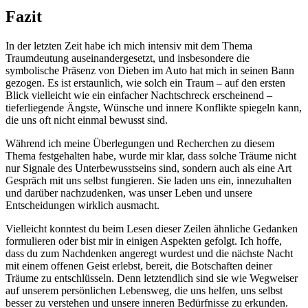
Fazit
In ⁣der letzten ‍Zeit habe‍ ich mich ⁣intensiv mit dem Thema
⁤Traumdeutung auseinandergesetzt, und​ insbesondere die⁣
symbolische Präsenz ⁤von Dieben im Auto hat mich in seinen Bann
gezogen. Es ist erstaunlich, wie solch ein Traum‍ – ‌auf den ersten
Blick vielleicht wie ein einfacher Nachtschreck erscheinend ‌–
tieferliegende Ängste, Wünsche und innere Konflikte spiegeln kann,
die uns ⁢oft nicht einmal bewusst sind.
Während ich meine⁣ Überlegungen und Recherchen zu diesem
Thema festgehalten habe, wurde mir ‍klar,⁢ dass solche ⁢Träume ​nicht
nur​ Signale des Unterbewusstseins sind, sondern auch als ⁣eine Art
Gespräch mit uns selbst fungieren. Sie‍ laden uns ein, innezuhalten
⁤und ‍darüber nachzudenken,⁣ was ‍unser Leben und unsere
Entscheidungen wirklich ausmacht.
Vielleicht ⁤konntest du beim‍ Lesen dieser Zeilen ähnliche Gedanken
‍formulieren ‌oder bist mir in ‌einigen ​Aspekten ⁣gefolgt. Ich hoffe,
dass du ​zum Nachdenken⁤ angeregt ​wurdest und die nächste Nacht
mit einem offenen Geist ‌erlebst,‍ bereit, die Botschaften deiner
⁣Träume zu entschlüsseln. Denn ‍letztendlich sind sie wie Wegweiser
auf unserem⁢ persönlichen Lebensweg, die uns helfen, uns selbst
besser zu verstehen und unsere ⁢inneren Bedürfnisse zu erkunden.