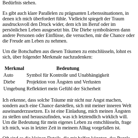
Bedürfnis⁣ stehen.
Es gibt‌ auch klare Parallelen zu‍ prägnanten ‌Lebenssituationen, in
⁤denen ich mich überfordert fühle. Vielleicht ‌spiegelt der Traum
ausdrucksvoll den Druck wider, dem ich im Beruf oder im⁤
persönlichen Leben ausgesetzt bin. Die ​Diebe symbolisieren dann
andere Personen oder Einflüsse, die versuchen, mir die‌ Chance oder
die Freude am Leben zu⁢ nehmen.
Um die Botschaften aus diesen Träumen zu entschlüsseln, lohnt es
sich, über folgender Merkmale nachzudenken:
Merkmal
Bedeutung
Auto
Symbol ​für⁤ Kontrolle und Unabhängigkeit
Diebe
Projektion von ⁣Ängsten ‍und ‌Verlusten
Umgebung
Reflektiert mein‍ Gefühl​ der Sicherheit
Ich erkenne, dass⁣ solche Träume mir nicht ⁤nur Angst machen,
sondern auch eine Chance darstellen, sich mit ⁢meiner inneren Welt
⁤auseinanderzusetzen.​ Es ist⁢ eine Einladung, mich meinen Ängsten
zu stellen und herauszufinden, was ich letztendlich wirklich will.
Um die Bedeutung für mein‍ eigenes Leben zu entschlüsseln, frage
⁣ich mich, was in letzter Zeit in ⁢meinem Alltag ‍vorgefallen ist.