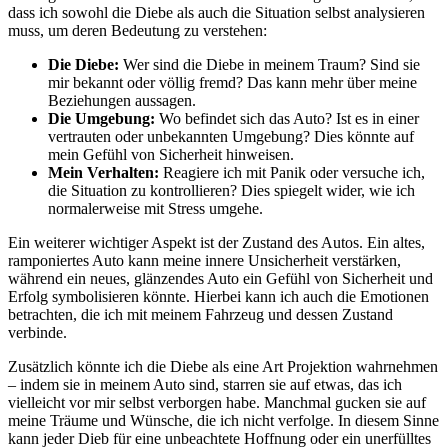
dass ich sowohl die Diebe als​ auch die ⁤Situation selbst analysieren
‍muss, um‌ deren Bedeutung zu verstehen:
Die Diebe:
Wer sind die Diebe in meinem Traum?⁣ Sind ⁢sie​
mir bekannt ​oder ⁤völlig fremd?⁣ Das kann mehr über meine
Beziehungen aussagen.
Die Umgebung:
⁢Wo befindet ​sich​ das ⁣Auto? Ist es in einer
vertrauten⁣ oder⁤ unbekannten Umgebung? Dies könnte​ auf
mein⁢ Gefühl⁣ von Sicherheit hinweisen.
Mein Verhalten:
Reagiere ich mit Panik oder versuche ich,
⁣die ‍Situation ‌zu kontrollieren? Dies spiegelt wider, wie ⁤ich
normalerweise mit Stress umgehe.
Ein weiterer ⁤wichtiger ‌Aspekt⁣ ist der Zustand des Autos. Ein​ altes,
ramponiertes ​Auto kann⁤ meine​ innere Unsicherheit verstärken,
während ein neues, glänzendes Auto ein Gefühl von Sicherheit und
Erfolg​ symbolisieren könnte. Hierbei kann⁢ ich auch ​die Emotionen
betrachten, die ich mit⁣ meinem⁢ Fahrzeug und‍ dessen⁢ Zustand
⁢verbinde.
Zusätzlich ‍könnte ich die Diebe ⁣als eine Art ⁤Projektion⁣ wahrnehmen
– indem sie in meinem Auto sind, starren sie auf etwas, das ich
vielleicht vor mir selbst verborgen habe. Manchmal⁤ gucken sie auf
meine Träume und⁤ Wünsche, die ich nicht verfolge. In diesem Sinne
kann jeder​ Dieb für eine unbeachtete Hoffnung oder ein unerfülltes