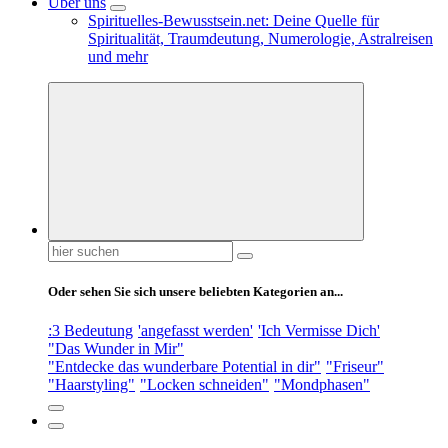
Über uns
Spirituelles-Bewusstsein.net: Deine Quelle für
Spiritualität, Traumdeutung, Numerologie, Astralreisen
und mehr
Suchen
nach:
Oder sehen Sie sich unsere beliebten Kategorien an...
:3 Bedeutung
'angefasst werden'
'Ich Vermisse Dich'
"Das Wunder in Mir"
"Entdecke das wunderbare Potential in dir"
"Friseur"
"Haarstyling"
"Locken schneiden"
"Mondphasen"