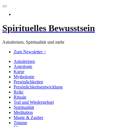
Zum
Inhalt
springen
Spirituelles Bewusstsein
Astralreisen, Spiritualität und mehr
Zum Newsletter >
Astralreisen
Astrologie
Kurse
Mythologie
Persönlichkeiten
Persönlichkeitsentwicklung
Reiki
Rituale
Tod und Wiedergeburt
Spiritualität
Meditation
Magie & Zauber
Träume