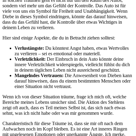
In solchen Träumen⁣ geht es nicht nur​ um den Raum des Autos,
sondern viel mehr um das Gefühl der ⁢Kontrolle. Das Auto ‌ist für
viele von uns ein Symbol für ​Freiheit und Unabhängigkeit.​ Wenn⁢
Diebe in dieses Symbol ⁢eindringen, könnte das darauf hinweisen,
dass du das Gefühl hast, die Kontrolle über etwas Wichtiges ⁤in
deinem Leben zu‌ verlieren.
Hier sind einige Aspekte, die du in Betracht ziehen solltest:
Verlustängste:
Du könntest Angst haben, etwas ‍Wertvolles
zu verlieren – sei es emotional oder materiell.
Verletzlichkeit:
Der Einbruch in dein Auto ​könnte ​deine⁤
innere Verletzlichkeit​ widerspiegeln,⁤ vielleicht fühlst du dich
in deinem täglichen Leben nicht ausreichend⁢ geschützt.
Mangelndes‍ Vertrauen:
Die Anwesenheit von Dieben kann
‌darauf ​hinweisen, ⁢dass du einem bestimmten Menschen oder
einer Situation nicht vertraust.
Wenn ich von dieser Situation träume, ⁣frage ich⁣ mich oft, welche
Bereiche meines Lebens unsicher‍ sind. Die Aktion des Stehlens
zeigt ‍oft auch, dass es ​Teil meines Selbst ist, das ⁢sich nach etwas
sehnt, was ich nicht habe oder was mir genommen wurde.
Charakteristisch für diese‍ Träume ist, ‍dass sie ⁣mir oft ​nach dem
Aufwachen noch im Kopf⁤ bleiben. Es ist eine Art inneres Ringen
mit ungelesenen Emotionen oder unerkannte Ängste. Ich merke,