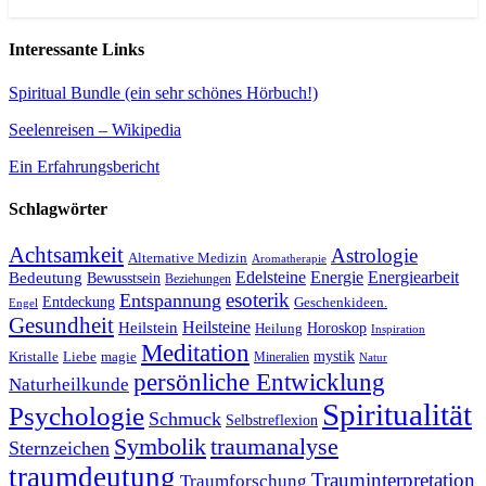
Interessante Links
Spiritual Bundle (ein sehr schönes Hörbuch!)
Seelenreisen – Wikipedia
Ein Erfahrungsbericht
Schlagwörter
Achtsamkeit
Astrologie
Alternative Medizin
Aromatherapie
Edelsteine
Energie
Energiearbeit
Bedeutung
Bewusstsein
Beziehungen
esoterik
Entspannung
Entdeckung
Geschenkideen.
Engel
Gesundheit
Heilsteine
Heilstein
Horoskop
Heilung
Inspiration
Meditation
Kristalle
magie
mystik
Liebe
Mineralien
Natur
persönliche Entwicklung
Naturheilkunde
Spiritualität
Psychologie
Schmuck
Selbstreflexion
Symbolik
traumanalyse
Sternzeichen
traumdeutung
Trauminterpretation
Traumforschung