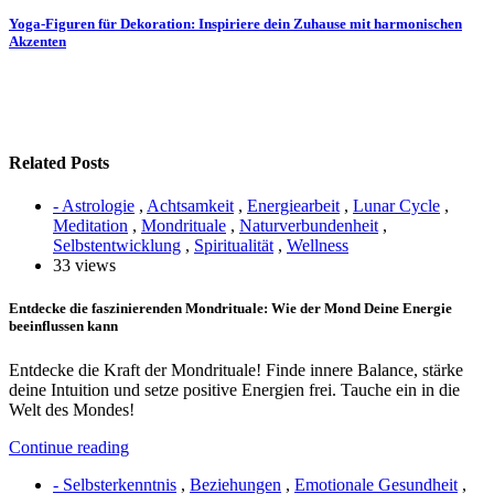
Yoga-Figuren für Dekoration: Inspiriere dein Zuhause mit harmonischen
Akzenten
Related Posts
- Astrologie
,
Achtsamkeit
,
Energiearbeit
,
Lunar Cycle
,
Meditation
,
Mondrituale
,
Naturverbundenheit
,
Selbstentwicklung
,
Spiritualität
,
Wellness
33 views
Entdecke die faszinierenden Mondrituale: Wie der Mond Deine Energie
beeinflussen kann
Entdecke die Kraft der Mondrituale! Finde innere Balance, stärke
deine Intuition und setze positive Energien frei. Tauche ein in die
Welt des Mondes!
Continue reading
- Selbsterkenntnis
,
Beziehungen
,
Emotionale Gesundheit
,