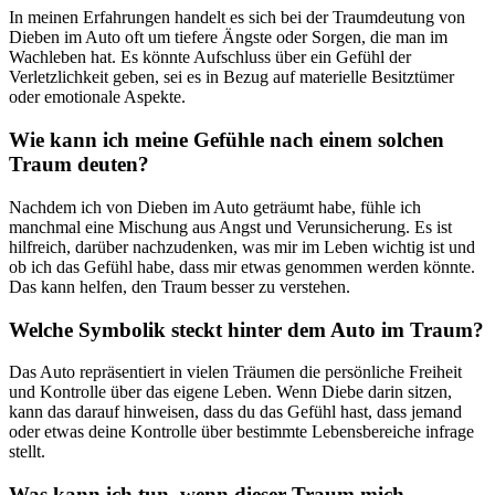
In meinen Erfahrungen handelt‌ es sich bei ⁤der Traumdeutung von
Dieben im Auto oft um‌ tiefere Ängste ⁤oder Sorgen, die man im
‌Wachleben hat. Es könnte Aufschluss über‍ ein Gefühl der
Verletzlichkeit geben, ‍sei es⁢ in Bezug auf materielle Besitztümer
oder emotionale Aspekte.
Wie ‌kann ich meine‍ Gefühle nach einem ⁢solchen
Traum deuten?
Nachdem ich von Dieben im Auto geträumt ⁣habe, fühle ich
manchmal eine Mischung aus Angst und Verunsicherung. Es ist
hilfreich, ⁣darüber nachzudenken, was mir im Leben‌ wichtig ist und
ob ich das Gefühl habe, dass mir etwas ⁤genommen werden könnte.
Das kann helfen, den Traum besser zu verstehen.
Welche Symbolik steckt hinter dem Auto im Traum?
Das Auto‍ repräsentiert in vielen ‌Träumen ⁤die persönliche Freiheit
und Kontrolle über das⁣ eigene Leben. Wenn Diebe darin ⁤sitzen,
kann das darauf hinweisen, dass du‌ das Gefühl⁤ hast, dass ⁢jemand
oder ‌etwas deine‍ Kontrolle⁢ über ⁢bestimmte⁢ Lebensbereiche infrage
stellt.
Was kann ⁢ich ⁣tun, wenn dieser Traum mich