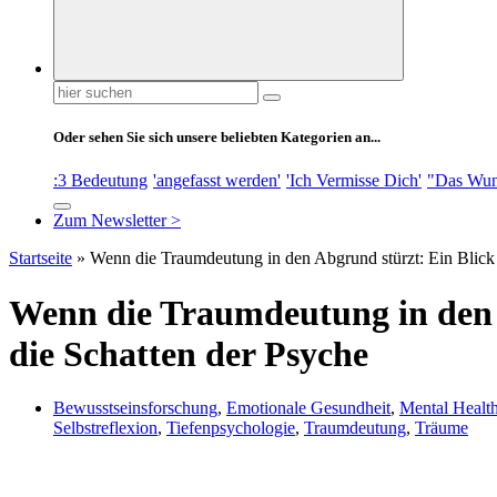
Suchen
nach:
Oder sehen Sie sich unsere beliebten Kategorien an...
:3 Bedeutung
'angefasst werden'
'Ich Vermisse Dich'
"Das Wun
Zum Newsletter >
Startseite
»
Wenn die Traumdeutung in den Abgrund stürzt: Ein Blick 
Wenn die Traumdeutung in den 
die Schatten der Psyche
Bewusstseinsforschung
,
Emotionale Gesundheit
,
Mental Healt
Selbstreflexion
,
Tiefenpsychologie
,
Traumdeutung
,
Träume