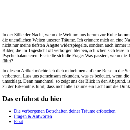
In der Stille der Nacht, wenn⁢ die Welt um uns herum zur Ruhe kommt,
die unendlichen Weiten ⁤unserer Träume. Ich erinnere mich an eine ‌Nach
nicht nur meine tiefsten Ängste widerspiegelte, sondern auch immer in
Bilder, die im Tageslicht oft verborgen‌ bleiben, schlichen sich leis
Psyche balancieren. ​Es stellte sich die Frage: Was passiert, wenn di
führt?
In diesem Artikel möchte ich dich mitnehmen auf eine‍ Reise in die Sch
verbergen. Lass uns gemeinsam erkunden, was⁣ es bedeutet, wenn die
umschlägt. Denn‍ manchmal, so zeigt uns der Blick in den ⁤Abgrund, ist
zu der Erkenntnis führt, ⁤dass nicht alle Träume​ ein Licht auf ⁢die ​Du
Das erfährst du hier
Die verborgenen Botschaften deiner Träume erforschen
Fragen & Antworten
Fazit