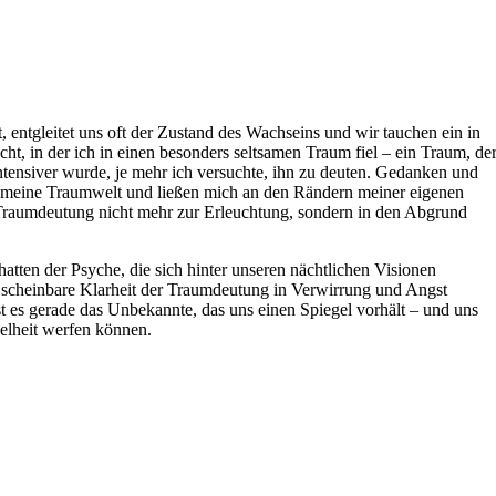
 entgleitet uns oft der Zustand des Wachseins und wir tauchen ein in
t, in der ich ‍in einen​ besonders seltsamen ⁤Traum fiel – ein Traum, de
tensiver wurde, je ⁢mehr ich versuchte, ihn zu​ deuten. Gedanken und
e in meine Traumwelt und ließen mich an den Rändern meiner eigenen
e Traumdeutung nicht mehr zur Erleuchtung,‌ sondern‍ in den ⁤Abgrund
atten ‍der Psyche, die sich hinter unseren nächtlichen Visionen
 scheinbare Klarheit der⁣ Traumdeutung in Verwirrung und Angst
 es ‍gerade das Unbekannte, das uns einen Spiegel⁣ vorhält – und ⁣uns
nkelheit werfen können.