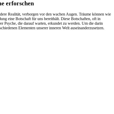
me erforschen
e andere Realität, verborgen vor den wachen ⁢Augen. Träume können wie
g eine Botschaft für uns bereithält. Diese Botschaften, oft ⁣in⁢
er Psyche, die ⁣darauf warten, erkundet zu ‌werden. Um ⁢die darin
erschiedenen Elementen ​unserer⁤ inneren Welt auseinanderzusetzen.