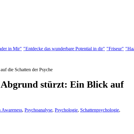
der in Mir"
"Entdecke das wunderbare Potential in dir"
"Friseur"
"Haa
auf die Schatten der Psyche
Abgrund stürzt: Ein Blick auf
h Awareness
,
Psychoanalyse
,
Psychologie
,
Schattenpsychologie
,