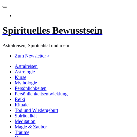
Zum
Inhalt
springen
Spirituelles Bewusstsein
Astralreisen, Spiritualität und mehr
Zum Newsletter >
Astralreisen
Astrologie
Kurse
Mythologie
Persönlichkeiten
Persönlichkeitsentwicklung
Reiki
Rituale
Tod und Wiedergeburt
Spiritualität
Meditation
Magie & Zauber
Träume