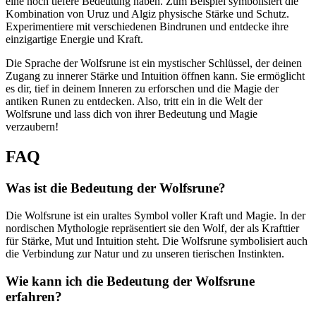
eine noch ⁣tiefere Bedeutung ‌haben. Zum ‌Beispiel​ symbolisiert ‍die
Kombination von Uruz und Algiz physische Stärke und Schutz.
Experimentiere mit ‍verschiedenen⁢ Bindrunen‍ und entdecke ihre⁤
einzigartige Energie ⁣und Kraft.
Die Sprache der Wolfsrune ist ein mystischer ⁢Schlüssel, der deinen⁤
Zugang zu​ innerer​ Stärke und Intuition öffnen kann. Sie ermöglicht
es dir, tief in deinem Inneren zu erforschen ⁤und die ​Magie der
antiken Runen zu entdecken. Also, tritt ‍ein in die Welt der
Wolfsrune und lass dich von⁢ ihrer Bedeutung und Magie
⁤verzaubern!
FAQ
Was ist die Bedeutung ‌der Wolfsrune?
Die Wolfsrune ist​ ein uraltes Symbol voller Kraft und ‌Magie.‌ In der
nordischen Mythologie repräsentiert sie den Wolf, der als Krafttier
für Stärke, Mut ‌und Intuition steht. Die⁤ Wolfsrune symbolisiert auch⁤
die Verbindung zur Natur und‍ zu⁣ unseren tierischen Instinkten.
Wie kann ich die Bedeutung⁤ der Wolfsrune
erfahren?