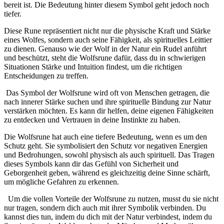
bereit ist.⁣ Die Bedeutung hinter⁣ diesem​ Symbol geht jedoch⁤ noch
‍tiefer.
‌Diese Rune ⁤repräsentiert nicht nur ​die physische Kraft und Stärke
eines Wolfes, sondern auch seine Fähigkeit, als ‌spirituelles ‍Leittier
zu dienen. ​Genauso wie‍ der Wolf in der Natur ‌ein Rudel anführt
und beschützt, steht ⁤die⁣ Wolfsrune dafür, dass du⁣ in schwierigen
Situationen Stärke und Intuition findest, um ⁣die richtigen
Entscheidungen‍ zu ⁢treffen.
‌ Das Symbol der Wolfsrune wird oft von Menschen getragen, die
nach innerer Stärke suchen und ihre ⁢spirituelle ‍Bindung zur Natur
verstärken möchten. Es kann dir helfen, deine eigenen Fähigkeiten​
zu entdecken ⁤und Vertrauen in deine Instinkte zu ‌haben.
Die Wolfsrune hat auch eine tiefere Bedeutung, wenn es um den
Schutz geht. Sie symbolisiert den Schutz vor ‌negativen Energien
und ​Bedrohungen, sowohl ⁤physisch als auch spirituell.⁢ Das Tragen
dieses Symbols kann ⁣dir das Gefühl von Sicherheit ⁤und
Geborgenheit ⁣geben, ⁢während es gleichzeitig ​deine ‍Sinne ‌schärft,
um mögliche Gefahren zu erkennen.
‌ ⁢ Um die vollen Vorteile‍ der Wolfsrune zu nutzen, musst du ‍sie nicht
nur tragen, sondern ​dich auch mit ‌ihrer Symbolik verbinden. Du ​
kannst dies tun, ⁢indem du⁢ dich⁣ mit ⁣der Natur⁢ verbindest, ⁤indem ‌du​