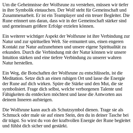
Um die ‌Geheimnisse der Wolfsrune zu ‌verstehen, müssen wir ⁣tiefer
in ihre Symbolik eintauchen. Der Wolf steht für ⁣Gemeinschaft und
Zusammenarbeit.‌ Er ist ein Teamplayer und ein ​treuer Begleiter. ⁣Die
Rune erinnert uns‍ daran, dass ‍wir in ‌der Gemeinschaft stärker sind
und gemeinsam größere Erfolge ⁢erzielen können.
Ein weiterer ⁢wichtiger⁢ Aspekt der Wolfsrune‌ ist ‍ihre Verbindung zur⁤
Natur und zur spirituellen Welt. Sie ermuntert uns, einen engeren
⁢Kontakt zur Natur ‌aufzunehmen und unsere eigene ⁢Spiritualität zu
erkunden. ​Durch die Verbindung mit‌ der Natur⁤ können⁣ wir unsere
Intuition stärken und‌ eine tiefere Verbindung zu unserer wahren
Natur ‍herstellen.
Ein Weg, ‌die Botschaften der ⁣Wolfsrune zu ⁢entschlüsseln, ist die
Meditation. Setze dich an einen‍ ruhigen Ort und ‍lasse die Energie
der‌ Rune‍ auf dich⁣ wirken. Spüre die Stärke ‍und den Mut, die sie
symbolisiert. Frage dich selbst, welche verborgenen Talente und​
Fähigkeiten du entdecken möchtest und ‌lasse die Antworten aus
deinem‍ Inneren aufsteigen.
Die ‌Wolfsrune kann auch als Schutzsymbol dienen. Trage ​sie als⁤
Schmuck⁤ oder male sie auf⁢ einen Stein, den du in deiner Tasche bei
dir trägst. So wirst du von der kraftvollen Energie der Rune begleitet
und fühlst dich sicher und gestärkt.