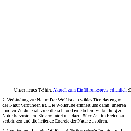
Unser neues T-Shirt.
Aktuell zum Einführungspreis erhältlich
:
2. Verbindung zur Natur: ​Der Wolf ist ein wildes Tier, das ​eng mit
der Natur verbunden ‍ist. Die Wolfsrune erinnert‌ uns daran, unseren
inneren Wildniskraft⁢ zu entfesseln und eine⁣ tiefere Verbindung zur‌
Natur herzustellen. Sie ermuntert uns‍ dazu, öfter Zeit⁤ im ⁢Freien‍ zu
verbringen und ‍die heilende Energie der Natur zu spüren.
3. Intuition und Instinkt: Wölfe ⁣sind für ihre scharfe Intuition und