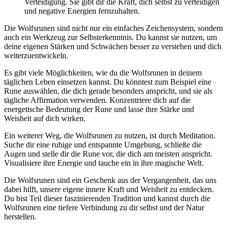
Verteidigung. Sie gibt dir die Kraft,⁣ dich selbst‍ zu verteidigen
und negative​ Energien fernzuhalten.
Die Wolfsrunen ⁣sind nicht nur ein einfaches Zeichensystem, sondern
⁣auch‍ ein Werkzeug ‍zur Selbsterkenntnis. Du kannst ‌sie nutzen, um
⁢deine eigenen ⁢Stärken⁤ und⁢ Schwächen besser zu‌ verstehen und dich
weiterzuentwickeln.
Es gibt viele Möglichkeiten, wie du⁤ die ⁤Wolfsrunen in deinem
täglichen⁢ Leben einsetzen kannst. Du könntest zum Beispiel eine
Rune auswählen, die dich gerade besonders anspricht, und⁣ sie‌ als
tägliche Affirmation verwenden. Konzentriere dich auf ⁤die
energetische Bedeutung⁣ der Rune und lasse ‌ihre Stärke und ​
Weisheit auf dich wirken.
Ein weiterer Weg, die‍ Wolfsrunen zu nutzen, ‌ist ⁢durch Meditation.
Suche dir eine⁣ ruhige und entspannte Umgebung,⁢ schließe die
Augen⁢ und stelle dir​ die Rune⁤ vor, die‍ dich am meisten‌ anspricht.‌
Visualisiere ihre Energie und tauche ein in ihre magische ⁢Welt.
Die Wolfsrunen sind⁢ ein Geschenk aus der ‍Vergangenheit, das uns
dabei hilft, unsere⁢ eigene innere Kraft und Weisheit zu entdecken.
Du bist ⁣Teil dieser ⁢faszinierenden Tradition und kannst durch die
Wolfsrunen ⁤eine tiefere Verbindung ⁤zu dir selbst und der‌ Natur
herstellen.