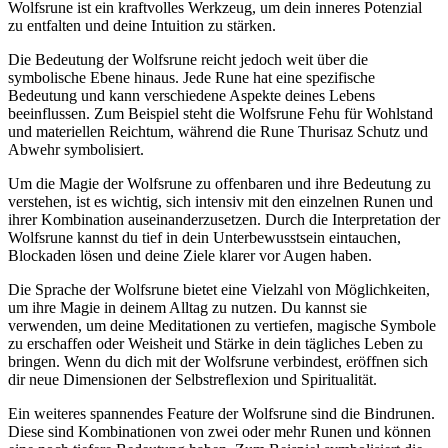
Wolfsrune ist ein‍ kraftvolles ‌Werkzeug, um dein inneres ⁣Potenzial⁣
zu entfalten und deine ​Intuition zu stärken.
Die Bedeutung ‌der Wolfsrune reicht jedoch weit ⁤über die
symbolische Ebene hinaus. Jede Rune hat eine spezifische
Bedeutung und kann verschiedene Aspekte deines Lebens
beeinflussen. Zum ​Beispiel steht die Wolfsrune Fehu für⁣ Wohlstand
und materiellen​ Reichtum, während die Rune Thurisaz Schutz und
Abwehr ‌symbolisiert.
Um die Magie der Wolfsrune zu⁤ offenbaren und ihre Bedeutung zu
verstehen, ist es​ wichtig, sich intensiv ⁤mit den einzelnen Runen und
ihrer ‌Kombination ⁣auseinanderzusetzen. Durch die Interpretation der
‍Wolfsrune kannst​ du tief in dein ⁣Unterbewusstsein eintauchen,
Blockaden​ lösen und‌ deine Ziele klarer ⁢vor Augen haben.
Die Sprache der⁢ Wolfsrune bietet eine Vielzahl von ​Möglichkeiten,
um ihre Magie in deinem Alltag ‌zu nutzen. Du ⁣kannst sie
verwenden, um deine Meditationen zu vertiefen, magische Symbole
zu erschaffen⁢ oder Weisheit‍ und Stärke ​in dein‌ tägliches Leben ​zu
bringen. Wenn du dich mit der Wolfsrune verbindest, eröffnen sich
dir ⁣neue Dimensionen der Selbstreflexion und Spiritualität.
Ein weiteres ‍spannendes ​Feature der Wolfsrune sind ‍die Bindrunen.
Diese sind Kombinationen von zwei oder mehr Runen und können