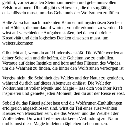
geführt, vorbei ⁤an alten Steinmonumenten und‌ geheimnisvollen
Felsformationen. Überall gibt es Hinweise, die du ⁣sorgfältig
entschlüsseln⁤ musst, um das Geheimnis der Wolfsrunen ⁣zu lüften.
Halte⁤ Ausschau nach markanten Bäumen mit‌ mysteriösen ⁢Zeichen
und Höhlen, die nur darauf warten,‍ von dir ⁣erkundet zu werden. Du
wirst auf verschiedene Aufgaben stoßen, bei denen du deine
Kreativität und dein ⁣logisches Denken einsetzen musst, um⁣
weiterzukommen.
Gib nicht auf, wenn du auf​ Hindernisse stößt! ‌Die ​Wölfe werden an
deiner Seite sein und dir helfen, ⁤die Geheimnisse zu enthüllen.
Vertraue​ auf deine Instinkte ⁣und höre ‌auf das Flüstern des Windes,
um die Wahrheit zu finden, ​die hinter den Wolfsrunen verborgen ist.
Vergiss nicht, die ⁣Schönheit des Waldes⁤ und‌ der Natur zu genießen,
während ⁣du dich auf dieses Abenteuer einlässt.⁢ Die‌ Welt der
Wolfsrunen ⁢ist voller ​Mystik und Magie – lass dich ‍von ihrer Kraft‌
inspirieren und genieße jeden Moment, ⁢den du auf der Reise erlebst.
Sobald du das Rätsel gelöst hast und die Wolfsrunen-Enthüllungen
erfolgreich abgeschlossen‌ sind,‍ wirst du Teil ​eines auserwählten
‌Kreises von Menschen sein, die‌ das Wissen und​ die Weisheit der
Wölfe teilen. Du​ wirst Teil einer stärkeren Verbindung zur Natur
und kannst diese Magie ‌in deinem täglichen Leben nutzen.