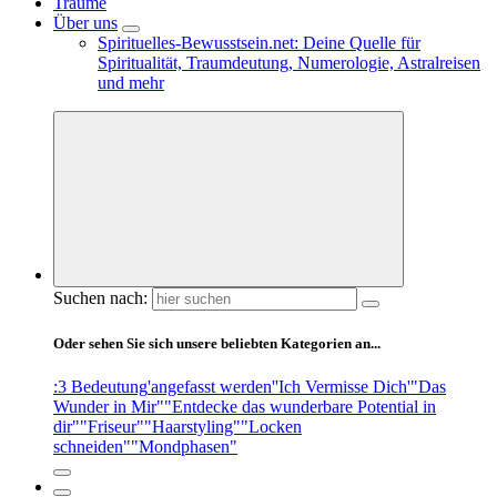
Träume
Über uns
Spirituelles-Bewusstsein.net: Deine Quelle für
Spiritualität, Traumdeutung, Numerologie, Astralreisen
und mehr
Suchen nach:
Oder sehen Sie sich unsere beliebten Kategorien an...
:3 Bedeutung
'angefasst werden'
'Ich Vermisse Dich'
"Das
Wunder in Mir"
"Entdecke das wunderbare Potential in
dir"
"Friseur"
"Haarstyling"
"Locken
schneiden"
"Mondphasen"