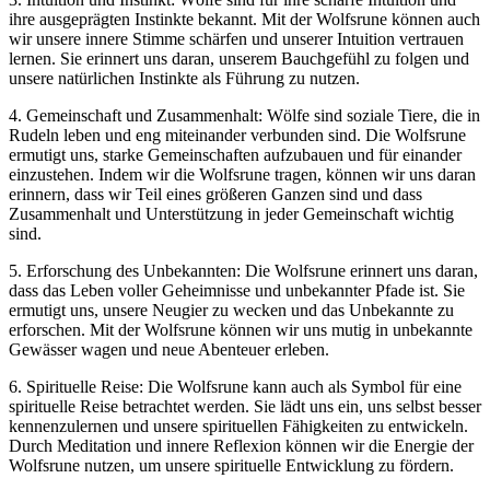
ihre ausgeprägten Instinkte bekannt. Mit ‌der Wolfsrune können auch
wir unsere innere Stimme⁤ schärfen und unserer Intuition vertrauen
lernen. Sie erinnert uns​ daran, unserem Bauchgefühl zu folgen und
unsere natürlichen Instinkte als ‌Führung ‌zu ‌nutzen.
4. Gemeinschaft und Zusammenhalt: Wölfe sind soziale ⁤Tiere, die in
Rudeln leben und ⁤eng miteinander​ verbunden sind.​ Die Wolfsrune
ermutigt uns, starke Gemeinschaften aufzubauen ⁤und⁢ für einander
einzustehen. Indem wir die‍ Wolfsrune tragen, ⁤können wir uns daran‍
erinnern, dass wir Teil eines⁣ größeren Ganzen sind ‌und‍ dass
Zusammenhalt und ‍Unterstützung in jeder Gemeinschaft‌ wichtig
sind.
5. Erforschung des Unbekannten: Die ⁢Wolfsrune erinnert ‍uns daran,
dass das Leben voller‍ Geheimnisse‍ und unbekannter Pfade ist. Sie
ermutigt uns, unsere Neugier zu wecken und das‌ Unbekannte⁣ zu ​
erforschen. Mit der Wolfsrune können wir uns mutig in unbekannte
Gewässer wagen und neue Abenteuer erleben.
6. Spirituelle Reise: Die ‌Wolfsrune⁤ kann auch als Symbol für ‍eine ​
spirituelle Reise ​betrachtet werden. Sie lädt uns ein, uns selbst ⁤besser
kennenzulernen ‍und unsere spirituellen⁢ Fähigkeiten zu entwickeln.‍
Durch Meditation ⁢und innere Reflexion können wir die Energie​ der
Wolfsrune nutzen, um ⁣unsere spirituelle Entwicklung zu ⁤fördern.