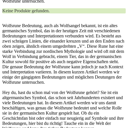
Wolfsrune untersuchen.
Keine Produkte gefunden.
Wolfsrune Bedeutung, auch als Wolfsangel bekannt, ist ein altes
germanisches Symbol, das in der heutigen Zeit mit verschiedenen
Bedeutungen und Interpretationen verbunden wird. Es besteht aus
zwei schrägen Linien, die einander kreuzen und an den Enden nach
oben zeigen, ähnlich einem umgedrehten „V“. Diese Rune hat eine
starke Verbindung zur nordischen Mythologie und wird oft mit dem
Wolf in Verbindung gebracht, einem Tier, das in der germanischen
Kultur sowohl für positive als auch negative Eigenschaften steht.
Die genaue Bedeutung der Wolfsrune kann jedoch je nach Kontext
und Interpretation variieren. In diesem kurzen Artikel werden wir
einige der gängigsten Bedeutungen und möglichen Deutungen der
Wolfsrune untersuchen.
Hey du, hast du schon ⁢mal von der Wolfsrune gehört? Sie ⁤ist ‍ein
altgermanisches Symbol, das schon seit Jahrhunderten existiert und ​
viele Bedeutungen ⁣hat. In diesem Artikel ⁤werden wir uns damit
beschäftigen, was ⁢genau die Wolfsrune bedeutet ‌und welche⁣ Rolle
‍sie in⁤ der germanischen Kultur⁣ gespielt hat. Ob du ein
Geschichtsfan bist ⁤oder einfach nur neugierig ⁢auf Symbole und ihre
Bedeutungen, hier bist du⁢ richtig! Tauche ein⁤ in die Welt‌ der