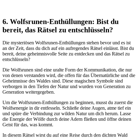
6.⁤ Wolfsrunen-Enthüllungen: Bist du
bereit, ⁢das Rätsel zu entschlüsseln?
Die mysteriösen Wolfsrunen-Enthüllungen ‍stehen bevor und es ist
an⁣ der Zeit, ⁢dass ⁢du dich auf⁢ ein aufregendes Rätsel einlässt.​ Bist ⁤du
bereit,⁢ deine geheimnisvolle ⁢Seite zu entdecken‌ und das Rätsel zu
entschlüsseln?
Die Wolfsrunen ⁣sind eine uralte Form ⁣der Kommunikation, ‌die ⁣nur
von ⁢denen verstanden wird, die offen für das Übernatürliche und die
Geheimnisse des Waldes ‌sind. Diese magischen ‍Symbole sind
verborgen in den Tiefen der Natur und⁢ wurden von ⁢Generation zu ​
Generation weitergegeben.
Um die ‍Wolfsrunen-Enthüllungen ⁤zu beginnen, musst du zuerst die
Wolfsenergie in‌ dir entfesseln. Schließe deine Augen, atme tief ein
und spüre ⁤die Verbindung zur ⁤wilden ‍Natur um⁣ dich herum. Lasse
die Energie ⁢der Wölfe ⁤durch deine ⁤Adern fließen und‍ öffne deinen
Geist⁢ für das, was kommt.
In ⁤diesem Rätsel wirst du auf eine Reise durch ‍den dichten Wald⁣