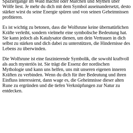
Spaziergänge im Wald ​machst oder Märchen und Mythen über
Wölfe liest. Je mehr ​du dich mit dem⁢ Symbol auseinandersetzt, desto
⁢stärker wirst du ⁤seine Energie spüren und‌ von seinen Geheimnissen
profitieren.
Es ist wichtig zu⁢ betonen, dass die Wolfsrune keine übernatürlichen
Kräfte verleiht,‌ sondern vielmehr ‌eine symbolische Bedeutung⁢ hat.
Sie⁢ kann jedoch als Katalysator dienen, um dein ​Vertrauen in dich
selbst zu stärken und dich dabei zu unterstützen, die Hindernisse des
Lebens zu überwinden.
Die Wolfsrune ⁢ist eine faszinierende Symbolik, die sowohl kraftvoll ​
als ⁣auch mysteriös ‌ist. ⁣Sie trägt ⁢die Essenz der ⁤nordischen
Mythologie und kann uns helfen, uns mit ‍unseren eigenen inneren⁣
Kräften ⁢zu verbinden. Wenn ‌du dich für ihre Bedeutung und​ ihren
Einfluss interessierst, dann wage es, die ‍Geheimnisse dieser alten
Rune ‍zu ergründen und die tiefen Verknüpfungen ‍zur Natur ⁤zu
entdecken.