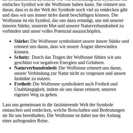
einfaches Symbol wie die Wolfsrune haben kann. ‌Sie erinnert uns
daran,⁣ dass es in der Welt der Symbole noch viel zu ‍entdecken gibt
und dass ⁣wir uns immer‌ tiefer damit beschäftigen ⁢können. Die
Wolfsrune ⁢ist ⁤ein Symbol, das uns dazu ermutigt, uns mit unserer
inneren Stärke, unserem ⁢Mut⁤ und unserer Naturverbundenheit⁣ zu
verbinden und unser volles Potenzial ‌auszuschöpfen.
Stärke:
Die Wolfsrune symbolisiert⁢ unsere innere Stärke​ und
erinnert ⁣uns daran, dass wir unsere Ängste⁢ überwinden
können.
Schutz:
⁤ Durch das Tragen ⁣der Wolfsrune ​fühlen wir uns
geschützt vor negativen Energien und Gefahren.
Naturverbundenheit:
Die Wolfsrune erinnert uns‍ daran, ​
unsere Verbindung zur Natur nicht zu vergessen und unsere
⁣Instinkte ‍zu nutzen.
Freiheit:
Die Wolfsrune ‍symbolisiert auch Freiheit und
Unabhängigkeit, indem sie uns daran erinnert, unseren⁣
eigenen⁣ Weg zu⁤ gehen.
Lass uns gemeinsam in die faszinierende Welt ⁢der Symbole‍
eintauchen und entdecken, welche ‌Botschaften und‌ Bedeutungen
sie für uns bereithalten. Die Wolfsrune⁢ ist dabei ‍nur der Anfang‍
einer aufregenden Reise.