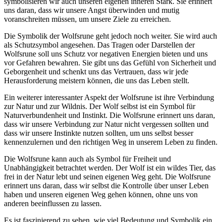
symbolisieren wir auch unseren ⁤eigenen inneren ⁤Stärk. Sie erinnert
uns daran, dass wir ‍unsere ‌Angst überwinden​ und⁤ mutig‍
voranschreiten müssen, um unsere Ziele zu erreichen.
Die​ Symbolik ​der Wolfsrune geht jedoch noch weiter. Sie wird ‍auch​
als Schutzsymbol⁣ angesehen. Das Tragen ‍oder Darstellen der
Wolfsrune soll uns Schutz ‍vor negativen Energien bieten und uns
vor Gefahren bewahren. Sie gibt⁢ uns das‌ Gefühl von Sicherheit und
Geborgenheit und ⁢schenkt uns das Vertrauen, dass wir jede
Herausforderung meistern können, die ⁣uns das Leben stellt.
Ein weiterer interessanter Aspekt ⁣der Wolfsrune ‍ist ⁣ihre Verbindung
zur Natur und zur Wildnis. ​Der Wolf selbst‌ ist ein‍ Symbol für
Naturverbundenheit​ und Instinkt. Die Wolfsrune erinnert uns daran,
dass wir unsere Verbindung zur Natur nicht ⁢vergessen sollten und
dass‍ wir ⁢unsere Instinkte nutzen sollten, um uns selbst‍ besser ​
kennenzulernen und den richtigen Weg‌ in ​unserem Leben zu ⁢finden.
Die Wolfsrune kann auch als Symbol für⁤ Freiheit und
Unabhängigkeit betrachtet werden. Der Wolf ⁤ist ein wildes Tier, das
frei in der Natur‌ lebt und ‍seinen eigenen Weg⁤ geht. ⁤Die Wolfsrune
erinnert ⁣uns daran, dass wir selbst die Kontrolle⁤ über unser Leben
haben und unseren ‌eigenen Weg gehen können, ohne uns ⁤von
anderen⁤ beeinflussen​ zu lassen.
Es ist​ faszinierend zu sehen,⁣ wie viel⁢ Bedeutung und ‌Symbolik ‍ein