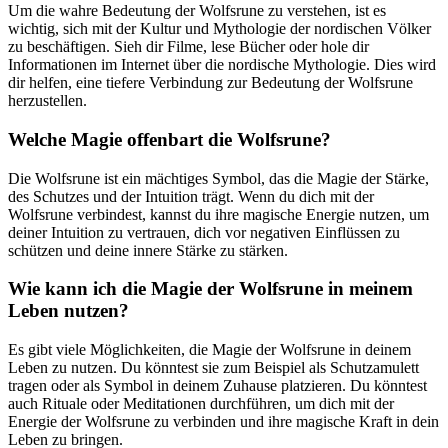
Um die wahre Bedeutung der Wolfsrune zu verstehen, ist es
wichtig, sich mit der Kultur und Mythologie der nordischen Völker
zu beschäftigen.⁣ Sieh⁤ dir Filme,⁢ lese ⁤Bücher​ oder hole dir
Informationen im Internet​ über⁤ die nordische Mythologie. Dies wird
dir helfen, ‌eine tiefere Verbindung zur Bedeutung der Wolfsrune
⁤herzustellen.
Welche Magie offenbart die Wolfsrune?
Die Wolfsrune ‍ist ‌ein​ mächtiges Symbol, das die‍ Magie der Stärke,
des Schutzes und ⁣der ⁢Intuition trägt. Wenn du dich mit⁣ der
Wolfsrune ​verbindest, kannst ⁤du ihre magische Energie⁣ nutzen, um
deiner Intuition zu⁤ vertrauen, ⁢dich vor ⁢negativen Einflüssen zu
schützen und deine innere ⁣Stärke zu stärken.
Wie kann ich die⁣ Magie ⁣der Wolfsrune in meinem‌
Leben ⁣nutzen?
Es gibt viele Möglichkeiten, die Magie ⁣der Wolfsrune in deinem
Leben zu nutzen. Du könntest​ sie zum Beispiel als Schutzamulett
tragen oder als Symbol in deinem Zuhause platzieren. Du könntest
auch Rituale oder‌ Meditationen durchführen, um ‌dich mit der
⁤Energie ⁣der‍ Wolfsrune‌ zu verbinden und ⁤ihre magische Kraft in‌ dein
Leben zu bringen.