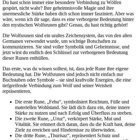
Du ⁣hast schon immer eine besondere Verbindung zu Wölfen
gespürt, nicht wahr? Ihre geheimnisvolle Magie und ihre
unermessliche Stärke ⁤haben‍ dich schon ⁣immer fasziniert. Aber ⁣was
wäre, wenn ich dir ⁣sage,‍ dass es eine‌ verborgene Bedeutung ‍hinter
⁣den mystischen Wolfsrunen gibt?‌ Genau, du⁢ hast richtig gehört!
Die Wolfsrunen sind ein uraltes Zeichensystem, das von den alten⁤
Germanen verwendet wurde, um wichtige Botschaften⁤ zu
kommunizieren. ⁤Sie ⁢sind voller ‌Symbolik und Geheimnisse, ⁢und
jetzt wirst​ du endlich ⁣den‌ Schlüssel zur verborgenen Bedeutung
dieser Runen​ enthüllen.
Das erste, was du wissen solltest, ist, dass jede Rune ihre eigene
Bedeutung ⁤hat. Die Wolfsrunen sind jedoch nicht einfach nur
Buchstaben oder⁤ Symbole – sie​ sind kraftvolle Energien, die eine
tiefgreifende Verbindung zum​ Wolf und seiner Weisheit
⁢repräsentieren.
Die erste‍ Rune, „Fehu“, symbolisiert Reichtum, Fülle und
materiellen Wohlstand. Sie lädt dich ‍dazu ein, ‌deine innere
Stärke zu nutzen‍ und‍ nach Erfolg‌ und Überfluss zu streben.
Die zweite Rune, „Uruz“, verkörpert Stärke, Mut und
Vitalität. Sie ‌erinnert dich daran, dass du die Kraft hast, deine ​
Ziele zu erreichen und Hindernisse zu überwinden.
Die dritte Rune, „Thurisaz“, repräsentiert Schutz​ und