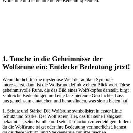
Wolfsrune und‌ lerne ihre tiefere⁢ Bedeutung ​kennen.
1. ‍Tauche‍ in die Geheimnisse der
⁢Wolfsrune ein: Entdecke Bedeutung⁢ jetzt!
Wenn du dich⁤ für die mysteriöse Welt⁤ der‍ antiken Symbole‌
interessierst, dann ist die‌ Wolfsrune‍ definitiv ⁢einen Blick​ wert. Diese​
geheimnisvolle Rune, die das ⁢Bild ⁤eines Wolfskopfes darstellt,⁢ birgt
zahlreiche ‌Bedeutungen und eine faszinierende Geschichte. Lass
uns gemeinsam eintauchen‍ und herausfinden, was sie zu bieten hat!
1. Schutz und Stärke:​ Die Wolfsrune‍ symbolisiert⁤ in erster Linie
Schutz und Stärke. Der Wolf ist ein​ Tier, das für seine​ Fähigkeit​
bekannt ist, seine Familie⁣ und sein Territorium zu⁣ verteidigen. Indem⁤
du die ‌Wolfsrune trägst oder ihre Bedeutung‌ verinnerlichst, kannst
du dir ​diese Schutz- und Stärkeenergie zunutze machen.