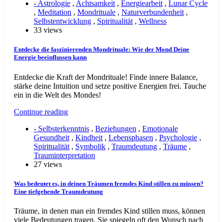
- Astrologie
,
Achtsamkeit
,
Energiearbeit
,
Lunar Cycle
,
Meditation
,
Mondrituale
,
Naturverbundenheit
,
Selbstentwicklung
,
Spiritualität
,
Wellness
33 views
Entdecke die faszinierenden Mondrituale: Wie der Mond Deine
Energie beeinflussen kann
Entdecke die Kraft der Mondrituale! Finde innere Balance,
stärke deine Intuition und setze positive Energien frei. Tauche
ein in die Welt des Mondes!
Continue reading
- Selbsterkenntnis
,
Beziehungen
,
Emotionale
Gesundheit
,
Kindheit
,
Lebensphasen
,
Psychologie
,
Spiritualität
,
Symbolik
,
Traumdeutung
,
Träume
,
Trauminterpretation
27 views
Was bedeutet es, in deinen Träumen fremdes Kind stillen zu müssen?
Eine tiefgehende Traumdeutung
Träume, in denen man ein fremdes Kind stillen muss, können
viele Bedeutungen tragen. Sie spiegeln oft den Wunsch nach