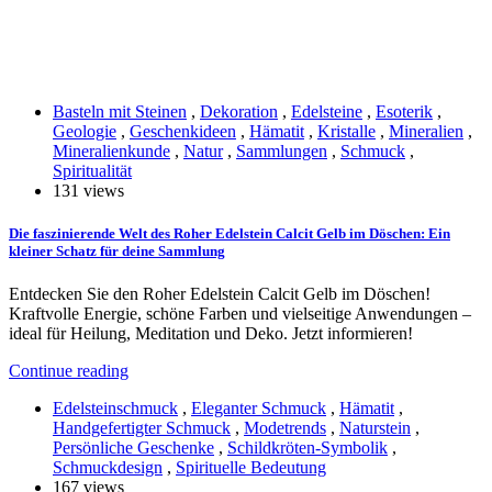
Basteln mit Steinen
,
Dekoration
,
Edelsteine
,
Esoterik
,
Geologie
,
Geschenkideen
,
Hämatit
,
Kristalle
,
Mineralien
,
Mineralienkunde
,
Natur
,
Sammlungen
,
Schmuck
,
Spiritualität
131 views
Die faszinierende Welt des Roher Edelstein Calcit Gelb im Döschen: Ein
kleiner Schatz für deine Sammlung
Entdecken Sie den Roher Edelstein Calcit Gelb im Döschen!
Kraftvolle Energie, schöne Farben und vielseitige Anwendungen –
ideal für Heilung, Meditation und Deko. Jetzt informieren!
Continue reading
Edelsteinschmuck
,
Eleganter Schmuck
,
Hämatit
,
Handgefertigter Schmuck
,
Modetrends
,
Naturstein
,
Persönliche Geschenke
,
Schildkröten-Symbolik
,
Schmuckdesign
,
Spirituelle Bedeutung
167 views