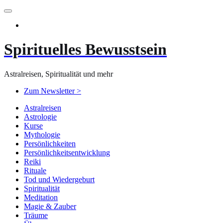
Zum
Inhalt
springen
Spirituelles Bewusstsein
Astralreisen, Spiritualität und mehr
Zum Newsletter >
Astralreisen
Astrologie
Kurse
Mythologie
Persönlichkeiten
Persönlichkeitsentwicklung
Reiki
Rituale
Tod und Wiedergeburt
Spiritualität
Meditation
Magie & Zauber
Träume