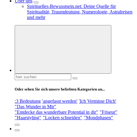
Über uns
Spirituelles-Bewusstsein.net: Deine Quelle für
Spiritualität, Traumdeutung, Numerologie, Astralreisen
und mehr
Suchen
nach:
Oder sehen Sie sich unsere beliebten Kategorien an...
:3 Bedeutung
'angefasst werden'
'Ich Vermisse Dich'
"Das Wunder in Mir"
"Entdecke das wunderbare Potential in dir"
"Friseur"
"Haarstyling"
"Locken schneiden"
"Mondphasen"