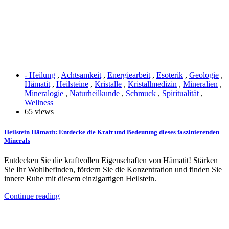
- Heilung
,
Achtsamkeit
,
Energiearbeit
,
Esoterik
,
Geologie
,
Hämatit
,
Heilsteine
,
Kristalle
,
Kristallmedizin
,
Mineralien
,
Mineralogie
,
Naturheilkunde
,
Schmuck
,
Spiritualität
,
Wellness
65 views
Heilstein Hämatit: Entdecke die Kraft und Bedeutung dieses faszinierenden
Minerals
Entdecken Sie die kraftvollen Eigenschaften von Hämatit! Stärken
Sie Ihr Wohlbefinden, fördern Sie die Konzentration und finden Sie
innere Ruhe mit diesem einzigartigen Heilstein.
Continue reading