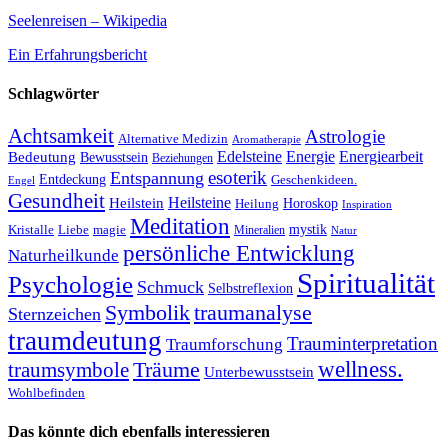
Seelenreisen – Wikipedia
Ein Erfahrungsbericht
Schlagwörter
Achtsamkeit
Astrologie
Alternative Medizin
Aromatherapie
Edelsteine
Energie
Energiearbeit
Bedeutung
Bewusstsein
Beziehungen
esoterik
Entspannung
Entdeckung
Geschenkideen.
Engel
Gesundheit
Heilsteine
Heilstein
Horoskop
Heilung
Inspiration
Meditation
Kristalle
magie
mystik
Liebe
Mineralien
Natur
persönliche Entwicklung
Naturheilkunde
Spiritualität
Psychologie
Schmuck
Selbstreflexion
Symbolik
traumanalyse
Sternzeichen
traumdeutung
Trauminterpretation
Traumforschung
Träume
wellness.
traumsymbole
Unterbewusstsein
Wohlbefinden
Das könnte dich ebenfalls interessieren