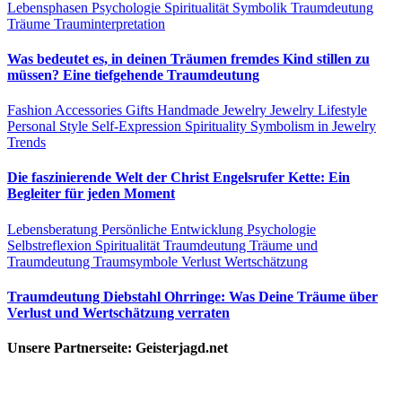
Lebensphasen
Psychologie
Spiritualität
Symbolik
Traumdeutung
Träume
Trauminterpretation
Was bedeutet es, in deinen Träumen fremdes Kind stillen zu
müssen? Eine tiefgehende Traumdeutung
Fashion Accessories
Gifts
Handmade Jewelry
Jewelry
Lifestyle
Personal Style
Self-Expression
Spirituality
Symbolism in Jewelry
Trends
Die faszinierende Welt der Christ Engelsrufer Kette: Ein
Begleiter für jeden Moment
Lebensberatung
Persönliche Entwicklung
Psychologie
Selbstreflexion
Spiritualität
Traumdeutung
Träume und
Traumdeutung
Traumsymbole
Verlust
Wertschätzung
Traumdeutung Diebstahl Ohrringe: Was Deine Träume über
Verlust und Wertschätzung verraten
Unsere Partnerseite: Geisterjagd.net