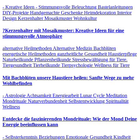
- Kreative Ideen
- Stimmungsvolle Beleuchtung
Bastelanleitungen
DIY-Projekte
Handgemachte Geschenke
Heimdekoration
Interior
Design
Kerzenhalter
Mosaikmuster
Wohnkultur
?Kerzenhalter mit Mosaikmuster: Kreative Ideen für eine
stimmungsvolle Atmosphäre
alternative Heilmethoden
Alternative Medizin
Bachblüten
energetische Heilmethoden
ganzheitliche Gesundheit
Haustierpflege
Naturheilkunde
Pflanzenheilkunde
Stressbewältigung für Tiere.
Tiergesundheit
Tierheilkunde
Tierpsychologie
Wellness für Tiere
Mit Bachblüten unsere Haustiere heilen: Sanfte Wege zu mehr
Wohlbefinden
- Astrologie
Achtsamkeit
Energiearbeit
Lunar Cycle
Meditation
Mondrituale
Naturverbundenheit
Selbstentwicklung
Spiritualität
Wellness
Entdecke die faszinierenden Mondrituale: Wie der Mond Deine
Energie beeinflussen kann
- Selbsterkenntnis
Beziehungen
Emotionale Gesundheit
Kindheit