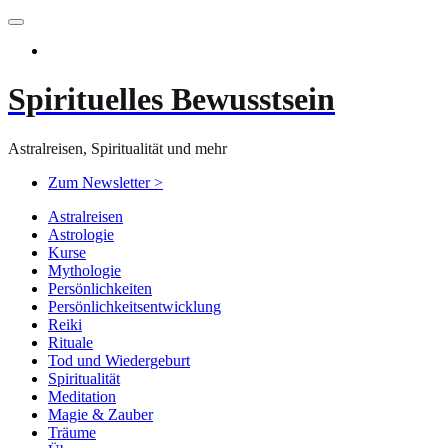
Zum
Inhalt
springen
Spirituelles Bewusstsein
Astralreisen, Spiritualität und mehr
Zum Newsletter >
Astralreisen
Astrologie
Kurse
Mythologie
Persönlichkeiten
Persönlichkeitsentwicklung
Reiki
Rituale
Tod und Wiedergeburt
Spiritualität
Meditation
Magie & Zauber
Träume