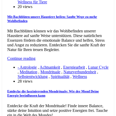
Wellness für Tiere
20 views
Mit Bachblüten unsere Haustiere heilen: Sanfte Wege zu mehr
Wohlbefinden
Mit Bachblüten können wir das Wohlbefinden unserer
Haustiere auf sanfte Weise unterstützen. Diese natürlichen
Essenzen fördern die emotionale Balance und helfen, Stress
und Angst zu reduzieren. Entdecken Sie die sanfte Kraft der
Natur für Ihren treuen Begleiter.
Continue reading
- Astrologie
,
Achtsamkeit
,
Energiearbeit
,
Lunar Cycle
,
Meditation
,
Mondrituale
,
Naturverbundenheit
,
Selbstentwicklung
,
Spiritualität
,
Wellness
28 views
Entdecke die faszinierenden Mondrituale: Wie der Mond Deine
Energie beeinflussen kann
Entdecke die Kraft der Mondrituale! Finde innere Balance,
stärke deine Intuition und setze positive Energien frei. Tauche
ein in die Welt des Mondes!