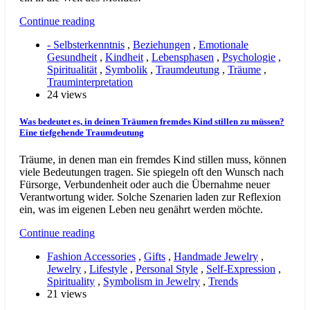
Continue reading
- Selbsterkenntnis
,
Beziehungen
,
Emotionale
Gesundheit
,
Kindheit
,
Lebensphasen
,
Psychologie
,
Spiritualität
,
Symbolik
,
Traumdeutung
,
Träume
,
Trauminterpretation
24 views
Was bedeutet es, in deinen Träumen fremdes Kind stillen zu müssen?
Eine tiefgehende Traumdeutung
Träume, in denen man ein fremdes Kind stillen muss, können
viele Bedeutungen tragen. Sie spiegeln oft den Wunsch nach
Fürsorge, Verbundenheit oder auch die Übernahme neuer
Verantwortung wider. Solche Szenarien laden zur Reflexion
ein, was im eigenen Leben neu genährt werden möchte.
Continue reading
Fashion Accessories
,
Gifts
,
Handmade Jewelry
,
Jewelry
,
Lifestyle
,
Personal Style
,
Self-Expression
,
Spirituality
,
Symbolism in Jewelry
,
Trends
21 views