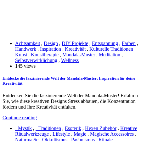
Achtsamkeit
,
Design
,
DIY-Projekte
,
Entspannung
,
Farben
,
Handwerk
,
Inspiration
,
Kreativität
,
Kulturelle Traditionen
,
Kunst
,
Kunsttherapie
,
Mandala-Muster
,
Meditation
,
Selbstverwirklichung
,
Wellness
145 views
Entdecke die faszinierende Welt der Mandala-Muster: Inspiration für deine
Kreativität
Entdecken Sie die faszinierende Welt der Mandala-Muster! Erfahren
Sie, wie diese kreativen Designs Stress abbauen, die Konzentration
fördern und Ihre Kreativität entfalten.
Continue reading
- Mystik
,
- Traditionen
,
Esoterik
,
Hexen Zubehör
,
Kreative
Ritualwerkzeuge
,
Lifestyle
,
Magie
,
Magische Accessoires
,
Naturmagie
,
Okkultismus
,
Paganismus
,
Rituale
,