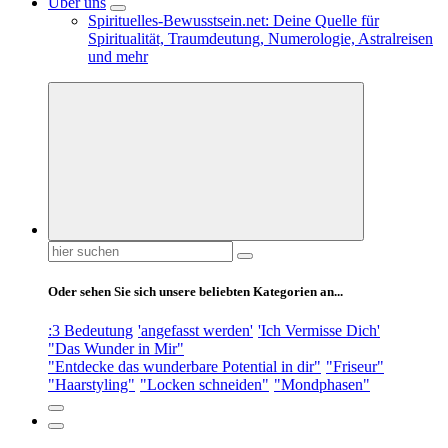
Über uns
Spirituelles-Bewusstsein.net: Deine Quelle für
Spiritualität, Traumdeutung, Numerologie, Astralreisen
und mehr
Suchen
nach:
Oder sehen Sie sich unsere beliebten Kategorien an...
:3 Bedeutung
'angefasst werden'
'Ich Vermisse Dich'
"Das Wunder in Mir"
"Entdecke das wunderbare Potential in dir"
"Friseur"
"Haarstyling"
"Locken schneiden"
"Mondphasen"