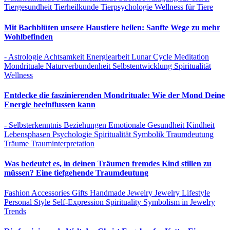
Tiergesundheit
Tierheilkunde
Tierpsychologie
Wellness für Tiere
Mit Bachblüten unsere Haustiere heilen: Sanfte Wege zu mehr
Wohlbefinden
- Astrologie
Achtsamkeit
Energiearbeit
Lunar Cycle
Meditation
Mondrituale
Naturverbundenheit
Selbstentwicklung
Spiritualität
Wellness
Entdecke die faszinierenden Mondrituale: Wie der Mond Deine
Energie beeinflussen kann
- Selbsterkenntnis
Beziehungen
Emotionale Gesundheit
Kindheit
Lebensphasen
Psychologie
Spiritualität
Symbolik
Traumdeutung
Träume
Trauminterpretation
Was bedeutet es, in deinen Träumen fremdes Kind stillen zu
müssen? Eine tiefgehende Traumdeutung
Fashion Accessories
Gifts
Handmade Jewelry
Jewelry
Lifestyle
Personal Style
Self-Expression
Spirituality
Symbolism in Jewelry
Trends