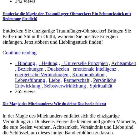
342 views
Entdecke die Magie der Traumfänger-Ohrstecker: Ein Schmuckstück mit
Bedeutung für dich!
Entdecken Sie einzigartige Traumfänger-Ohrstecker! Bringen Sie
Farbe und Stil in Ihr Outfit, während Sie positive Energien
einfangen. Jetzt stöbern und Lieblingsstück finden!
Continue reading
- Bindung
,
- Heilung
,
- Universelle Prinzipien
,
Achtsamkeit
,
Beziehungen
,
Dualseelen
,
emotionale Intelligenz
,
energetische Verbindungen
,
Kommunikation
,
Lebensführung
,
Liebe
,
Partnerschaft
,
Persönliche
Entwicklung
,
Selbstverwirklichung
,
Spiritualität
265 views
Die Magie des Miteinanders: Wie du deine Dualseele feierst
In der Magie des Miteinanders entfaltet sich die einzigartige
Verbindung zur Dualseele. Feiere die kleinen und großen Momente,
die eure Seelen vereinen. Achtsamkeit, Verständnis und Liebe sind
die Schlüssel, um dieses innige Band erblühen zu lassen.