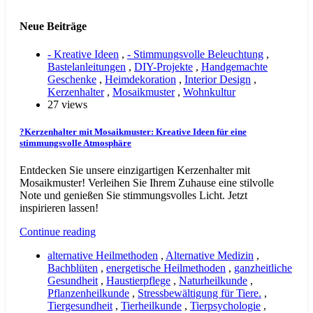
Neue Beiträge
- Kreative Ideen
,
- Stimmungsvolle Beleuchtung
,
Bastelanleitungen
,
DIY-Projekte
,
Handgemachte
Geschenke
,
Heimdekoration
,
Interior Design
,
Kerzenhalter
,
Mosaikmuster
,
Wohnkultur
27 views
?Kerzenhalter mit Mosaikmuster: Kreative Ideen für eine
stimmungsvolle Atmosphäre
Entdecken Sie unsere einzigartigen Kerzenhalter mit
Mosaikmuster! Verleihen Sie Ihrem Zuhause eine stilvolle
Note und genießen Sie stimmungsvolles Licht. Jetzt
inspirieren lassen!
Continue reading
alternative Heilmethoden
,
Alternative Medizin
,
Bachblüten
,
energetische Heilmethoden
,
ganzheitliche
Gesundheit
,
Haustierpflege
,
Naturheilkunde
,
Pflanzenheilkunde
,
Stressbewältigung für Tiere.
,
Tiergesundheit
,
Tierheilkunde
,
Tierpsychologie
,