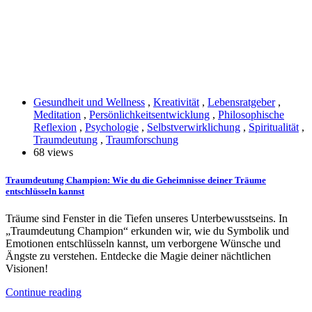
Gesundheit und Wellness
,
Kreativität
,
Lebensratgeber
,
Meditation
,
Persönlichkeitsentwicklung
,
Philosophische
Reflexion
,
Psychologie
,
Selbstverwirklichung
,
Spiritualität
,
Traumdeutung
,
Traumforschung
68 views
Traumdeutung Champion: Wie du die Geheimnisse deiner Träume
entschlüsseln kannst
Träume sind Fenster in die Tiefen unseres Unterbewusstseins. In
„Traumdeutung Champion“ erkunden wir, wie du Symbolik und
Emotionen entschlüsseln kannst, um verborgene Wünsche und
Ängste zu verstehen. Entdecke die Magie deiner nächtlichen
Visionen!
Continue reading