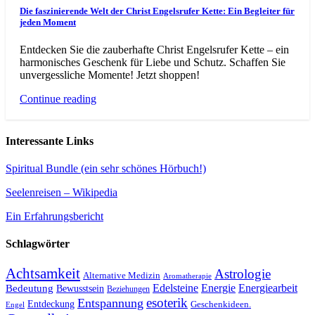
Die faszinierende Welt der Christ Engelsrufer Kette: Ein Begleiter für
jeden Moment
Entdecken Sie die zauberhafte Christ Engelsrufer Kette – ein
harmonisches Geschenk für Liebe und Schutz. Schaffen Sie
unvergessliche Momente! Jetzt shoppen!
Continue reading
Interessante Links
Spiritual Bundle (ein sehr schönes Hörbuch!)
Seelenreisen – Wikipedia
Ein Erfahrungsbericht
Schlagwörter
Achtsamkeit
Astrologie
Alternative Medizin
Aromatherapie
Edelsteine
Energie
Energiearbeit
Bedeutung
Bewusstsein
Beziehungen
esoterik
Entspannung
Entdeckung
Geschenkideen.
Engel