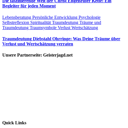
Die faszinierende Welt der Christ Engelsrufer Kette: Ein
Begleiter für jeden Moment
Lebensberatung
Persönliche Entwicklung
Psychologie
Selbstreflexion
Spiritualität
Traumdeutung
Träume und
Traumdeutung
Traumsymbole
Verlust
Wertschätzung
Traumdeutung Diebstahl Ohrringe: Was Deine Träume über
Verlust und Wertschätzung verraten
Unsere Partnerseite: Geisterjagd.net
Quick Links