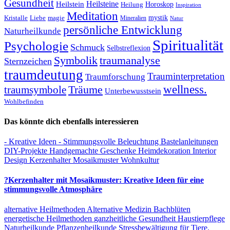
Gesundheit
Heilsteine
Heilstein
Horoskop
Heilung
Inspiration
Meditation
Kristalle
magie
mystik
Liebe
Mineralien
Natur
persönliche Entwicklung
Naturheilkunde
Spiritualität
Psychologie
Schmuck
Selbstreflexion
Symbolik
traumanalyse
Sternzeichen
traumdeutung
Trauminterpretation
Traumforschung
Träume
wellness.
traumsymbole
Unterbewusstsein
Wohlbefinden
Das könnte dich ebenfalls interessieren
- Kreative Ideen
- Stimmungsvolle Beleuchtung
Bastelanleitungen
DIY-Projekte
Handgemachte Geschenke
Heimdekoration
Interior
Design
Kerzenhalter
Mosaikmuster
Wohnkultur
?Kerzenhalter mit Mosaikmuster: Kreative Ideen für eine
stimmungsvolle Atmosphäre
alternative Heilmethoden
Alternative Medizin
Bachblüten
energetische Heilmethoden
ganzheitliche Gesundheit
Haustierpflege
Naturheilkunde
Pflanzenheilkunde
Stressbewältigung für Tiere.