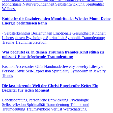
Mondrituale
Naturverbundenheit
Selbstentwicklung
Spiritualität
Wellness
Entdecke die faszinierenden Mondrituale: Wie der Mond Deine
Energie beeinflussen kann
- Selbsterkenntnis
Beziehungen
Emotionale Gesundheit
Kindheit
Lebensphasen
Psychologie
Spiritualität
Symbolik
Traumdeutung
Träume
Trauminterpretation
Was bedeutet es, in deinen Träumen fremdes Kind stillen zu
müssen? Eine tiefgehende Traumdeutung
Fashion Accessories
Gifts
Handmade Jewelry
Jewelry
Lifestyle
Personal Style
Self-Expression
Spirituality
Symbolism in Jewelry
Trends
Die faszinierende Welt der Christ Engelsrufer Kette: Ein
Begleiter für jeden Moment
Lebensberatung
Persönliche Entwicklung
Psychologie
Selbstreflexion
Spiritualität
Traumdeutung
Träume und
Traumdeutung
Traumsymbole
Verlust
Wertschätzung