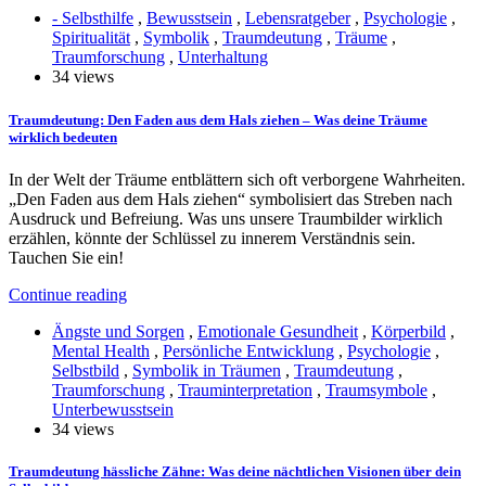
- Selbsthilfe
,
Bewusstsein
,
Lebensratgeber
,
Psychologie
,
Spiritualität
,
Symbolik
,
Traumdeutung
,
Träume
,
Traumforschung
,
Unterhaltung
34 views
Traumdeutung: Den Faden aus dem Hals ziehen – Was deine Träume
wirklich bedeuten
In der Welt der Träume entblättern sich oft verborgene Wahrheiten.
„Den Faden aus dem Hals ziehen“ symbolisiert das Streben nach
Ausdruck und Befreiung. Was uns unsere Traumbilder wirklich
erzählen, könnte der Schlüssel zu innerem Verständnis sein.
Tauchen Sie ein!
Continue reading
Ängste und Sorgen
,
Emotionale Gesundheit
,
Körperbild
,
Mental Health
,
Persönliche Entwicklung
,
Psychologie
,
Selbstbild
,
Symbolik in Träumen
,
Traumdeutung
,
Traumforschung
,
Trauminterpretation
,
Traumsymbole
,
Unterbewusstsein
34 views
Traumdeutung hässliche Zähne: Was deine nächtlichen Visionen über dein