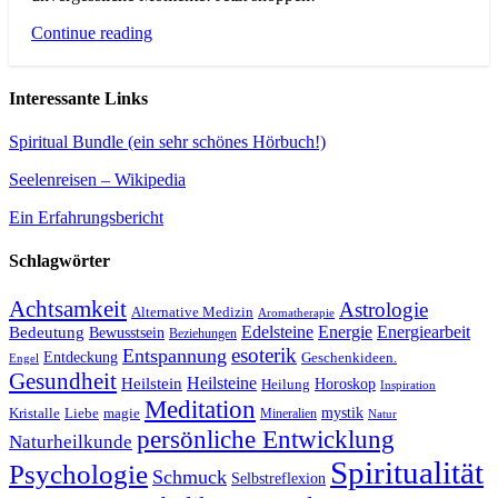
Continue reading
Interessante Links
Spiritual Bundle (ein sehr schönes Hörbuch!)
Seelenreisen – Wikipedia
Ein Erfahrungsbericht
Schlagwörter
Achtsamkeit
Astrologie
Alternative Medizin
Aromatherapie
Edelsteine
Energie
Energiearbeit
Bedeutung
Bewusstsein
Beziehungen
esoterik
Entspannung
Entdeckung
Geschenkideen.
Engel
Gesundheit
Heilsteine
Heilstein
Horoskop
Heilung
Inspiration
Meditation
Kristalle
magie
mystik
Liebe
Mineralien
Natur
persönliche Entwicklung
Naturheilkunde
Spiritualität
Psychologie
Schmuck
Selbstreflexion