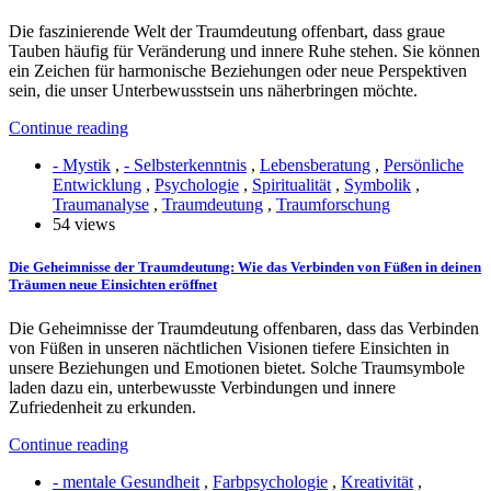
Die faszinierende Welt der Traumdeutung offenbart, dass graue
Tauben häufig für Veränderung und innere Ruhe stehen. Sie können
ein Zeichen für harmonische Beziehungen oder neue Perspektiven
sein, die unser Unterbewusstsein uns näherbringen möchte.
Continue reading
- Mystik
,
- Selbsterkenntnis
,
Lebensberatung
,
Persönliche
Entwicklung
,
Psychologie
,
Spiritualität
,
Symbolik
,
Traumanalyse
,
Traumdeutung
,
Traumforschung
54 views
Die Geheimnisse der Traumdeutung: Wie das Verbinden von Füßen in deinen
Träumen neue Einsichten eröffnet
Die Geheimnisse der Traumdeutung offenbaren, dass das Verbinden
von Füßen in unseren nächtlichen Visionen tiefere Einsichten in
unsere Beziehungen und Emotionen bietet. Solche Traumsymbole
laden dazu ein, unterbewusste Verbindungen und innere
Zufriedenheit zu erkunden.
Continue reading
- mentale Gesundheit
,
Farbpsychologie
,
Kreativität
,