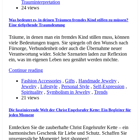
Trauminterpretation
24 views
Was bedeutet es, in deinen Träumen fremdes Kind stillen zu müssen?
Eine tiefgehende Traumdeutung
Träume, in denen man ein fremdes Kind stillen muss, können
viele Bedeutungen tragen. Sie spiegeln oft den Wunsch nach
Fürsorge, Verbundenheit oder auch die Übernahme neuer
Verantwortung wider. Solche Szenarien laden zur Reflexion
ein, was im eigenen Leben neu genährt werden möchte.
Continue reading
Fashion Accessories
,
Gifts
,
Handmade Jewelry
,
Jewelry
,
Lifestyle
,
Personal Style
,
Self-Expression
,
Spirituality
,
Symbolism in Jewelry
,
Trends
21 views
Die faszinierende Welt der Christ Engelsrufer Kette: Ein Begleiter für
jeden Moment
Entdecken Sie die zauberhafte Christ Engelsrufer Kette – ein
harmonisches Geschenk für Liebe und Schutz. Schaffen Sie
unvergessliche Momente! Jetzt shoppen!