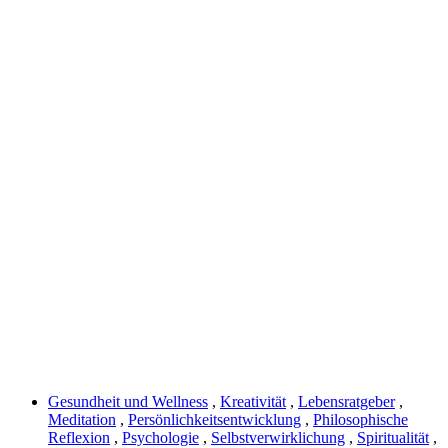
Gesundheit und Wellness
,
Kreativität
,
Lebensratgeber
,
Meditation
,
Persönlichkeitsentwicklung
,
Philosophische
Reflexion
,
Psychologie
,
Selbstverwirklichung
,
Spiritualität
,