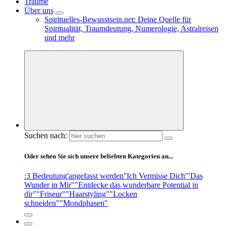
Träume
Über uns
Spirituelles-Bewusstsein.net: Deine Quelle für
Spiritualität, Traumdeutung, Numerologie, Astralreisen
und mehr
Suchen nach:
Oder sehen Sie sich unsere beliebten Kategorien an...
:3 Bedeutung
'angefasst werden'
'Ich Vermisse Dich'
"Das
Wunder in Mir"
"Entdecke das wunderbare Potential in
dir"
"Friseur"
"Haarstyling"
"Locken
schneiden"
"Mondphasen"