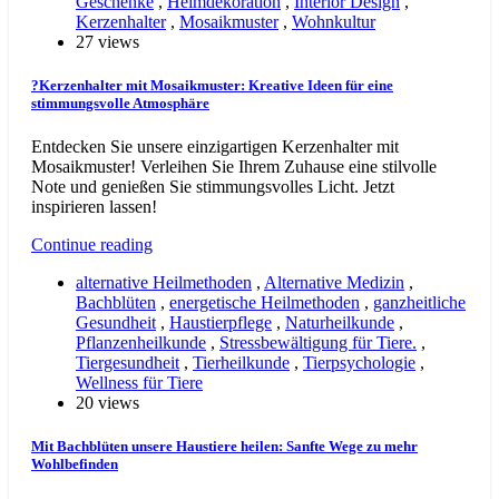
Geschenke
,
Heimdekoration
,
Interior Design
,
Kerzenhalter
,
Mosaikmuster
,
Wohnkultur
27 views
?Kerzenhalter mit Mosaikmuster: Kreative Ideen für eine
stimmungsvolle Atmosphäre
Entdecken Sie unsere einzigartigen Kerzenhalter mit
Mosaikmuster! Verleihen Sie Ihrem Zuhause eine stilvolle
Note und genießen Sie stimmungsvolles Licht. Jetzt
inspirieren lassen!
Continue reading
alternative Heilmethoden
,
Alternative Medizin
,
Bachblüten
,
energetische Heilmethoden
,
ganzheitliche
Gesundheit
,
Haustierpflege
,
Naturheilkunde
,
Pflanzenheilkunde
,
Stressbewältigung für Tiere.
,
Tiergesundheit
,
Tierheilkunde
,
Tierpsychologie
,
Wellness für Tiere
20 views
Mit Bachblüten unsere Haustiere heilen: Sanfte Wege zu mehr
Wohlbefinden