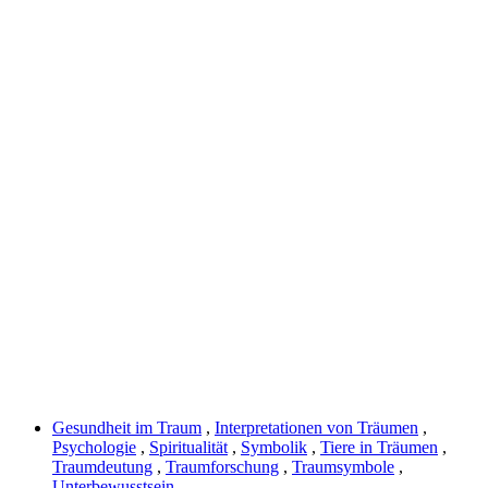
Gesundheit im Traum
,
Interpretationen von Träumen
,
Psychologie
,
Spiritualität
,
Symbolik
,
Tiere in Träumen
,
Traumdeutung
,
Traumforschung
,
Traumsymbole
,
Unterbewusstsein