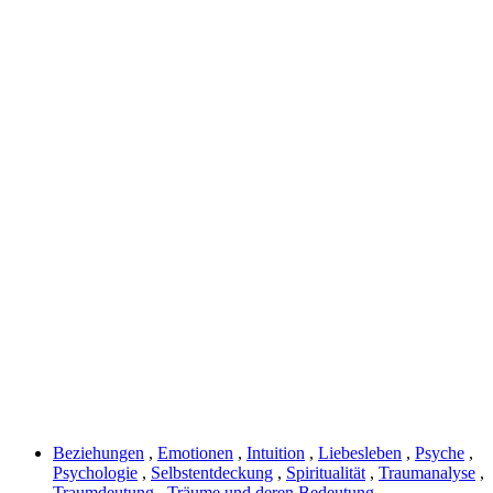
Beziehungen
,
Emotionen
,
Intuition
,
Liebesleben
,
Psyche
,
Psychologie
,
Selbstentdeckung
,
Spiritualität
,
Traumanalyse
,
Traumdeutung
,
Träume und deren Bedeutung
,