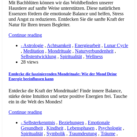
Mit Bachblüten können wir das Wohlbefinden unserer
Haustiere auf sanfte Weise unterstützen. Diese natürlichen
Essenzen fördern die emotionale Balance und helfen, Stress
und Angst zu reduzieren. Entdecken Sie die sanfte Kraft der
Natur für Ihren treuen Begleiter.
Continue reading
- Astrologie
,
Achtsamkeit
,
Energiearbeit
,
Lunar Cycle
,
Meditation
,
Mondrituale
,
Naturverbundenheit
,
Selbstentwicklung
,
Spiritualität
,
Wellness
28 views
Entdecke die faszinierenden Mondrituale: Wie der Mond Deine
Energie beeinflussen kann
Entdecke die Kraft der Mondrituale! Finde innere Balance,
stärke deine Intuition und setze positive Energien frei. Tauche
ein in die Welt des Mondes!
Continue reading
- Selbsterkenntnis
,
Beziehungen
,
Emotionale
Gesundheit
,
Kindheit
,
Lebensphasen
,
Psychologie
,
Spiritualität
,
Symbolik
,
Traumdeutung
,
Träume
,