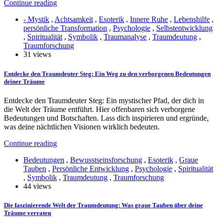
Continue reading
- Mystik
,
Achtsamkeit
,
Esoterik
,
Innere Ruhe
,
Lebenshilfe
,
persönliche Transformation
,
Psychologie
,
Selbstentwicklung
,
Spiritualität
,
Symbolik
,
Traumanalyse
,
Traumdeutung
,
Traumforschung
31 views
Entdecke den Traumdeuter Steg: Ein Weg zu den verborgenen Bedeutungen
deiner Träume
Entdecke den Traumdeuter Steg: Ein mystischer Pfad, der dich in
die Welt der Träume entführt. Hier offenbaren sich verborgene
Bedeutungen und Botschaften. Lass dich inspirieren und ergründe,
was deine nächtlichen Visionen wirklich bedeuten.
Continue reading
Bedeutungen
,
Bewusstseinsforschung
,
Esoterik
,
Graue
Tauben
,
Persönliche Entwicklung
,
Psychologie
,
Spiritualität
,
Symbolik
,
Traumdeutung
,
Traumforschung
44 views
Die faszinierende Welt der Traumdeutung: Was graue Tauben über deine
Träume verraten