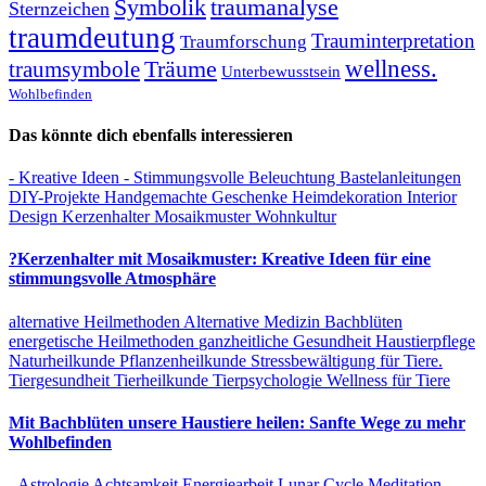
Symbolik
traumanalyse
Sternzeichen
traumdeutung
Trauminterpretation
Traumforschung
Träume
wellness.
traumsymbole
Unterbewusstsein
Wohlbefinden
Das könnte dich ebenfalls interessieren
- Kreative Ideen
- Stimmungsvolle Beleuchtung
Bastelanleitungen
DIY-Projekte
Handgemachte Geschenke
Heimdekoration
Interior
Design
Kerzenhalter
Mosaikmuster
Wohnkultur
?Kerzenhalter mit Mosaikmuster: Kreative Ideen für eine
stimmungsvolle Atmosphäre
alternative Heilmethoden
Alternative Medizin
Bachblüten
energetische Heilmethoden
ganzheitliche Gesundheit
Haustierpflege
Naturheilkunde
Pflanzenheilkunde
Stressbewältigung für Tiere.
Tiergesundheit
Tierheilkunde
Tierpsychologie
Wellness für Tiere
Mit Bachblüten unsere Haustiere heilen: Sanfte Wege zu mehr
Wohlbefinden
- Astrologie
Achtsamkeit
Energiearbeit
Lunar Cycle
Meditation