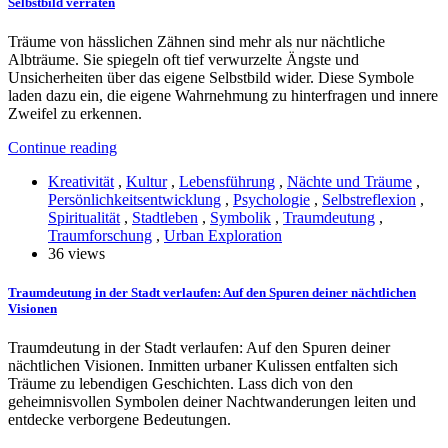
Selbstbild verraten
Träume von hässlichen Zähnen sind mehr als nur nächtliche
Albträume. Sie spiegeln oft tief verwurzelte Ängste und
Unsicherheiten über das eigene Selbstbild wider. Diese Symbole
laden dazu ein, die eigene Wahrnehmung zu hinterfragen und innere
Zweifel zu erkennen.
Continue reading
Kreativität
,
Kultur
,
Lebensführung
,
Nächte und Träume
,
Persönlichkeitsentwicklung
,
Psychologie
,
Selbstreflexion
,
Spiritualität
,
Stadtleben
,
Symbolik
,
Traumdeutung
,
Traumforschung
,
Urban Exploration
36 views
Traumdeutung in der Stadt verlaufen: Auf den Spuren deiner nächtlichen
Visionen
Traumdeutung in der Stadt verlaufen: Auf den Spuren deiner
nächtlichen Visionen. Inmitten urbaner Kulissen entfalten sich
Träume zu lebendigen Geschichten. Lass dich von den
geheimnisvollen Symbolen deiner Nachtwanderungen leiten und
entdecke verborgene Bedeutungen.