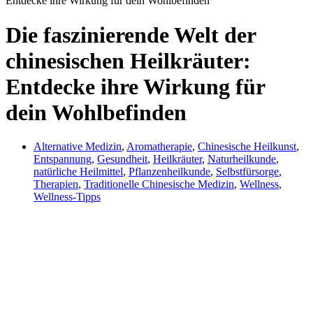
Entdecke ihre Wirkung für dein Wohlbefinden
Die faszinierende Welt der
chinesischen Heilkräuter:
Entdecke ihre Wirkung für
dein Wohlbefinden
Alternative Medizin
,
Aromatherapie
,
Chinesische Heilkunst
,
Entspannung
,
Gesundheit
,
Heilkräuter
,
Naturheilkunde
,
natürliche Heilmittel
,
Pflanzenheilkunde
,
Selbstfürsorge
,
Therapien
,
Traditionelle Chinesische Medizin
,
Wellness
,
Wellness-Tipps