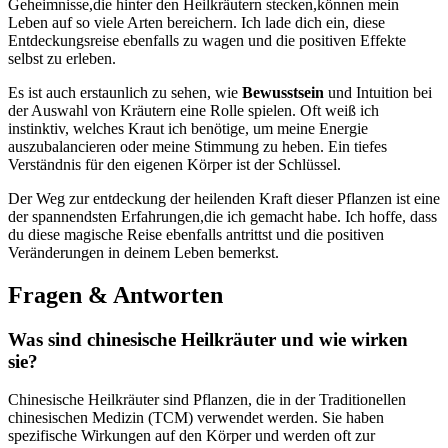
Geheimnisse,die hinter den ⁢Heilkräutern stecken,können mein
Leben auf so viele Arten‌ bereichern. Ich⁢ lade dich ein, diese
⁣Entdeckungsreise ebenfalls zu wagen ‍und die positiven Effekte
selbst zu ‌erleben.
Es ist ‌auch erstaunlich ⁢zu​ sehen, ⁢wie
Bewusstsein
⁢und Intuition bei
der Auswahl‌ von Kräutern eine Rolle spielen. Oft weiß​ ich
instinktiv, welches⁣ Kraut⁣ ich benötige, um meine​ Energie
‌auszubalancieren oder meine Stimmung zu heben. Ein tiefes
Verständnis für ⁣den eigenen Körper ist der Schlüssel.
Der Weg zur entdeckung der ⁤heilenden Kraft dieser Pflanzen ist‍ eine‌
der spannendsten Erfahrungen,die ich gemacht habe. Ich hoffe, dass⁣
du diese‍ magische Reise⁢ ebenfalls ‍antrittst und‌ die positiven
Veränderungen in ⁤deinem Leben bemerkst.
Fragen & Antworten
Was sind chinesische Heilkräuter und wie wirken‌
sie?
Chinesische Heilkräuter sind Pflanzen, die in der Traditionellen
chinesischen‍ Medizin (TCM) verwendet werden. ⁤Sie haben
spezifische‍ Wirkungen auf den Körper und werden oft zur