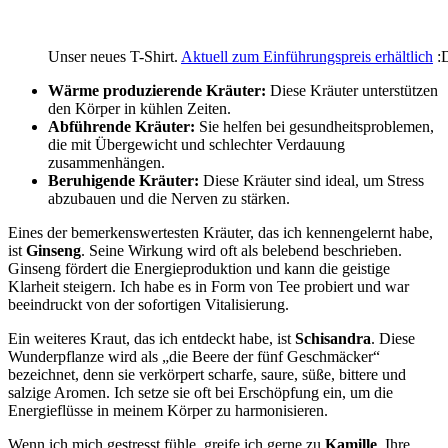
Unser neues T-Shirt.
Aktuell zum Einführungspreis erhältlich
:
Wärme produzierende Kräuter:
Diese Kräuter unterstützen
den Körper in kühlen Zeiten.
Abführende ⁢Kräuter:
Sie helfen bei gesundheitsproblemen,
die ⁢mit‍ Übergewicht und schlechter ​Verdauung
zusammenhängen.
Beruhigende Kräuter:
Diese ​Kräuter sind ideal, um Stress
abzubauen und⁢ die Nerven zu⁢ stärken.
Eines der⁤ bemerkenswertesten ⁤Kräuter, das ich kennengelernt habe,
ist
Ginseng
.​ Seine Wirkung​ wird oft ⁣als belebend beschrieben.
Ginseng fördert ⁣die Energieproduktion und kann die ⁤geistige
Klarheit steigern. Ich habe es in Form von Tee⁢ probiert⁢ und war
beeindruckt von der sofortigen Vitalisierung.
Ein⁤ weiteres ‍Kraut, das ich entdeckt‌ habe, ist​
Schisandra
. Diese‌
Wunderpflanze‍ wird⁢ als „die Beere der fünf Geschmäcker“
bezeichnet, denn sie verkörpert scharfe, saure, süße, bittere und
salzige Aromen. ‌Ich setze sie oft bei​ Erschöpfung⁣ ein, um⁢ die
Energieflüsse in meinem Körper zu ‍harmonisieren.
Wenn‍ ich mich gestresst fühle, greife ‌ich gerne zu
Kamille
. Ihre