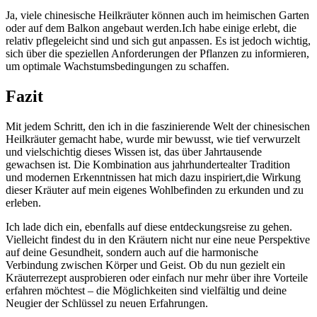
Ja,⁢ viele chinesische ​Heilkräuter können auch im​ heimischen Garten
oder auf dem Balkon angebaut werden.Ich ​habe einige⁣ erlebt,⁤ die
⁤relativ pflegeleicht sind ⁣und sich‌ gut anpassen.⁢ Es​ ist‌ jedoch ⁣wichtig,
sich über die speziellen Anforderungen der Pflanzen zu informieren,
um optimale‍ Wachstumsbedingungen zu schaffen.⁢
Fazit
Mit jedem Schritt, den ich in die ⁤faszinierende Welt der chinesischen
⁤Heilkräuter gemacht habe, wurde mir bewusst, ‌wie tief verwurzelt
und vielschichtig dieses Wissen ist, das ⁣über Jahrtausende
‍gewachsen ist. Die Kombination aus‌ jahrhundertealter Tradition
und modernen Erkenntnissen hat mich dazu inspiriert,die Wirkung
dieser Kräuter auf mein eigenes Wohlbefinden​ zu erkunden und zu
erleben.
Ich lade dich ein, ​ebenfalls auf diese entdeckungsreise zu gehen.
Vielleicht​ findest⁢ du ⁤in⁣ den‍ Kräutern⁣ nicht ⁢nur eine neue ⁤Perspektive
auf deine ‍Gesundheit, sondern auch auf die ⁣harmonische
Verbindung zwischen Körper und Geist. Ob du nun gezielt ein
Kräuterrezept ausprobieren oder einfach nur mehr über ihre⁤ Vorteile
erfahren möchtest – die‍ Möglichkeiten sind vielfältig und deine​
Neugier⁢ der ⁣Schlüssel zu neuen Erfahrungen.