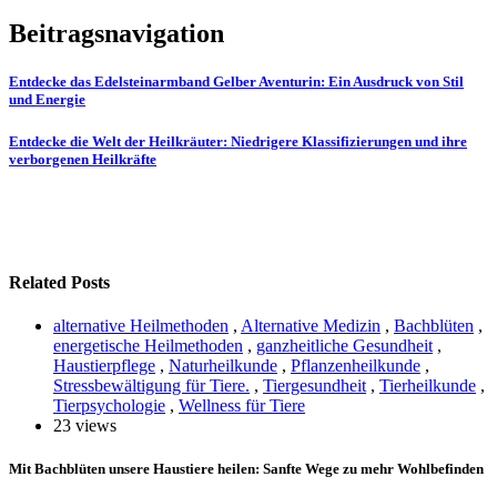
Beitragsnavigation
Entdecke das Edelsteinarmband Gelber Aventurin: Ein Ausdruck von Stil
und Energie
Entdecke die Welt der Heilkräuter: Niedrigere Klassifizierungen und ihre
verborgenen Heilkräfte
Related Posts
alternative Heilmethoden
,
Alternative Medizin
,
Bachblüten
,
energetische Heilmethoden
,
ganzheitliche Gesundheit
,
Haustierpflege
,
Naturheilkunde
,
Pflanzenheilkunde
,
Stressbewältigung für Tiere.
,
Tiergesundheit
,
Tierheilkunde
,
Tierpsychologie
,
Wellness für Tiere
23 views
Mit Bachblüten unsere Haustiere heilen: Sanfte Wege zu mehr Wohlbefinden