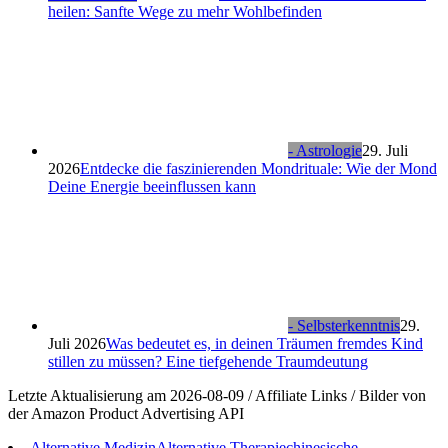
heilen: Sanfte Wege zu mehr Wohlbefinden
- Astrologie
29. Juli
2026
Entdecke die faszinierenden Mondrituale: Wie der Mond
Deine Energie beeinflussen kann
- Selbsterkenntnis
29.
Juli 2026
Was bedeutet es, in deinen Träumen fremdes Kind
stillen zu müssen? Eine tiefgehende Traumdeutung
Letzte Aktualisierung am 2026-08-09 / Affiliate Links / Bilder von
der Amazon Product Advertising API
Alternative Medizin
Alternative Therapie
chinesische