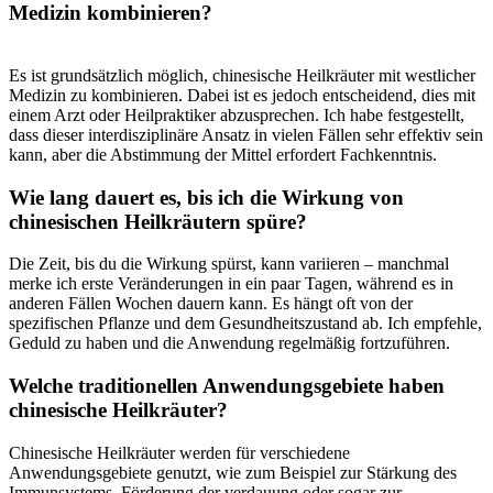
Medizin kombinieren?
⁣ ⁣
Es ist grundsätzlich möglich, chinesische Heilkräuter mit⁣ westlicher
Medizin zu kombinieren. Dabei ist es jedoch entscheidend,⁢ dies mit
einem Arzt oder Heilpraktiker abzusprechen. Ich habe‍ festgestellt,
dass dieser interdisziplinäre Ansatz ‍in vielen Fällen sehr effektiv ​sein
kann, aber die Abstimmung der Mittel ​erfordert Fachkenntnis.
Wie lang ‌dauert es, bis⁢ ich die Wirkung von
chinesischen‍ Heilkräutern spüre?
Die Zeit, bis du die Wirkung spürst, kann ‍variieren – manchmal
merke ich ⁣erste⁣ Veränderungen in ein paar Tagen, während es in ​
anderen Fällen Wochen dauern kann. Es⁢ hängt oft von der
spezifischen ‍Pflanze und dem⁢ Gesundheitszustand ab.‍ Ich empfehle,
Geduld zu haben ⁤und die‍ Anwendung regelmäßig fortzuführen.
Welche traditionellen Anwendungsgebiete haben
chinesische Heilkräuter?
Chinesische ⁤Heilkräuter werden für ‌verschiedene
Anwendungsgebiete genutzt, wie zum⁢ Beispiel zur Stärkung des
Immunsystems, ‌Förderung der ⁤verdauung ​oder ⁢sogar zur