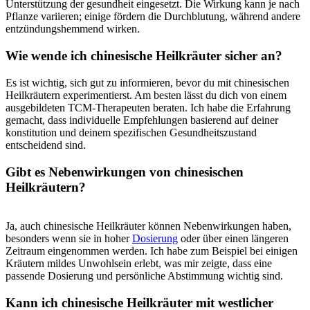
Unterstützung der gesundheit eingesetzt. Die​ Wirkung kann ⁤je‌ nach
‍Pflanze variieren; einige fördern⁤ die Durchblutung, während ‍andere
entzündungshemmend wirken.
Wie wende ich chinesische Heilkräuter sicher an?
Es ist wichtig, sich‍ gut zu informieren, bevor du mit chinesischen
Heilkräutern experimentierst. Am besten lässt du dich⁤ von einem
‌ausgebildeten TCM-Therapeuten beraten.‌ Ich habe die Erfahrung
⁢gemacht, dass individuelle Empfehlungen basierend auf deiner
konstitution und ​deinem spezifischen Gesundheitszustand
entscheidend sind.
Gibt es Nebenwirkungen von ‍chinesischen
Heilkräutern?
‌ ⁤
Ja, auch chinesische ​Heilkräuter ⁢können ⁢Nebenwirkungen haben,
besonders⁣ wenn sie in hoher
Dosierung
oder über einen längeren
Zeitraum eingenommen werden. Ich habe zum Beispiel bei einigen
Kräutern mildes Unwohlsein erlebt, ‌was‍ mir zeigte, dass eine
⁢passende Dosierung und persönliche ​Abstimmung wichtig sind.
Kann ich chinesische‌ Heilkräuter mit westlicher‍