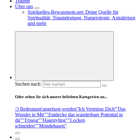
Träume
Über uns
Spirituelles-Bewusstsein.net: Deine Quelle für
Spiritualität, Traumdeutung, Numerologie, Astralreisen
und mehr
Suchen nach:
Oder sehen Sie sich unsere beliebten Kategorien an...
:3 Bedeutung
'angefasst werden'
'Ich Vermisse Dich'
"Das
Wunder in Mir"
"Entdecke das wunderbare Potential in
dir"
"Friseur"
"Haarstyling"
"Locken
schneiden"
"Mondphasen"