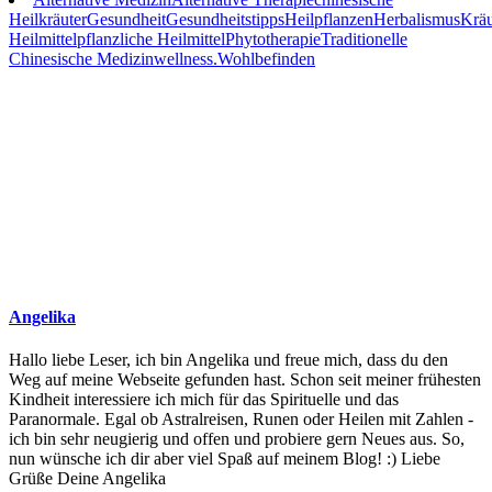
Heilkräuter
Gesundheit
Gesundheitstipps
Heilpflanzen
Herbalismus
Kräu
Heilmittel
pflanzliche Heilmittel
Phytotherapie
Traditionelle
Chinesische Medizin
wellness.
Wohlbefinden
Angelika
Hallo liebe Leser, ich bin Angelika und freue mich, dass du den
Weg auf meine Webseite gefunden hast. Schon seit meiner frühesten
Kindheit interessiere ich mich für das Spirituelle und das
Paranormale. Egal ob Astralreisen, Runen oder Heilen mit Zahlen -
ich bin sehr neugierig und offen und probiere gern Neues aus. So,
nun wünsche ich dir aber viel Spaß auf meinem Blog! :) Liebe
Grüße Deine Angelika