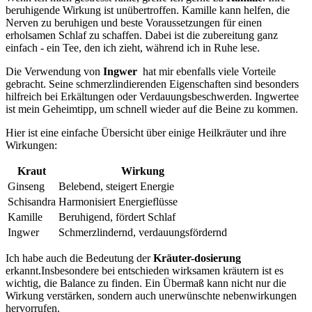
beruhigende Wirkung ist unübertroffen. Kamille‌ kann helfen, die
Nerven zu⁤ beruhigen und beste ‍Voraussetzungen für einen
erholsamen​ Schlaf zu schaffen.⁤ Dabei ist die ‌zubereitung ganz
einfach ⁣- ein Tee, ⁢den ich ⁤zieht, während ‍ich in Ruhe lese.
Die Verwendung ⁢von
Ingwer
‌ hat mir ebenfalls viele Vorteile
gebracht. Seine schmerzlindierenden Eigenschaften ‌sind besonders​
hilfreich bei Erkältungen oder Verdauungsbeschwerden.‌ Ingwertee
ist mein‌ Geheimtipp, um schnell wieder auf die Beine zu kommen.
Hier ist eine⁤ einfache Übersicht über einige Heilkräuter ‍und ihre
Wirkungen:
Kraut
Wirkung
Ginseng
Belebend,‍ steigert Energie
Schisandra
Harmonisiert Energieflüsse
Kamille
Beruhigend, fördert ‌Schlaf
Ingwer
Schmerzlindernd,⁢ verdauungsfördernd
Ich habe auch die Bedeutung der
Kräuter-dosierung
erkannt.Insbesondere bei entschieden wirksamen kräutern ​ist ⁣es
wichtig, die ⁣Balance zu finden. Ein ⁣Übermaß kann nicht nur die
Wirkung verstärken, sondern auch‍ unerwünschte nebenwirkungen
hervorrufen.