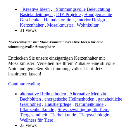
- Kreative Ideen
,
- Stimmungsvolle Beleuchtung
,
Bastelanleitungen
,
DIY-Projekte
,
Handgemachte
Geschenke
,
Heimdekoration
,
Interior Design
,
Kerzenhalter
,
Mosaikmuster
,
Wohnkultur
31 views
?Kerzenhalter mit Mosaikmuster: Kreative Ideen für eine
stimmungsvolle Atmosphäre
Entdecken Sie unsere einzigartigen Kerzenhalter mit
Mosaikmuster! Verleihen Sie Ihrem Zuhause eine stilvolle
Note und genießen Sie stimmungsvolles Licht. Jetzt
inspirieren lassen!
Continue reading
alternative Heilmethoden
,
Alternative Medizin
,
Bachblüten
,
energetische Heilmethoden
,
ganzheitliche
Gesundheit
,
Haustierpflege
,
Naturheilkunde
,
Pflanzenheilkunde
,
Stressbewältigung für Tiere.
,
Tiergesundheit
,
Tierheilkunde
,
Tierpsychologie
,
Wellness für Tiere
23 views