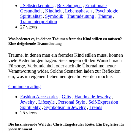
- Selbsterkenntnis
,
Beziehungen
,
Emotionale
Gesundheit
,
Kindheit
,
Lebensphasen
,
Psychologie
,
Spiritualität
,
Symbolik
,
Traumdeutung
,
Träume
,
Trauminterpretation
27 views
Was bedeutet es, in deinen Träumen fremdes Kind stillen zu müssen?
Eine tiefgehende Traumdeutung
Träume, in denen man ein fremdes Kind stillen muss, können
viele Bedeutungen tragen. Sie spiegeln oft den Wunsch nach
Fürsorge, Verbundenheit oder auch die Übernahme neuer
Verantwortung wider. Solche Szenarien laden zur Reflexion
ein, was im eigenen Leben neu genährt werden möchte.
Continue reading
Fashion Accessories
,
Gifts
,
Handmade Jewelry
,
Jewelry
,
Lifestyle
,
Personal Style
,
Self-Expression
,
Spirituality
,
Symbolism in Jewelry
,
Trends
25 views
Die faszinierende Welt der Christ Engelsrufer Kette: Ein Begleiter für
jeden Moment