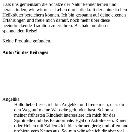
Lass uns ⁣gemeinsam die ​Schätze ​der Natur kennenlernen und
herausfinden, wie wir unser Leben durch die kraft der chinesischen
Heilkräuter⁤ bereichern ⁣können. Ich​ bin ⁣gespannt auf ‍deine eigenen
Erfahrungen und‍ freue mich darauf, noch mehr​ über⁣ diese
beeindruckende Tradition zu erfahren.⁣ Bis bald auf dieser
spannenden Reise!
Keine Produkte gefunden.
Autor*in des Beitrages
Angelika
Hallo liebe Leser, ich bin Angelika und freue mich, dass du
den Weg auf meine Webseite gefunden hast. Schon seit
meiner frühesten Kindheit interessiere ich mich für das
Spirituelle und das Paranormale. Egal ob Astralreisen, Runen
oder Heilen mit Zahlen - ich bin sehr neugierig und offen und
probiere gern Neues aus. So, nun wünsche ich dir aber viel