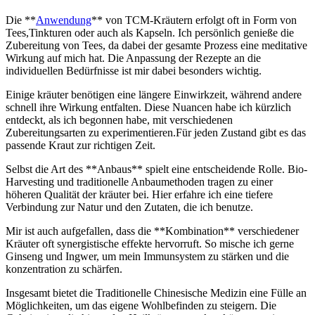
Die **
Anwendung
** von TCM-Kräutern erfolgt oft in Form von
Tees,Tinkturen​ oder auch als ⁤Kapseln.⁢ Ich persönlich genieße die
Zubereitung von‌ Tees, da dabei ​der gesamte⁣ Prozess eine meditative‍
Wirkung auf mich hat. Die​ Anpassung der Rezepte‍ an die
⁤individuellen Bedürfnisse​ ist⁢ mir dabei besonders wichtig.
Einige kräuter benötigen eine längere Einwirkzeit, während andere
schnell ‍ihre Wirkung entfalten. Diese Nuancen habe ich kürzlich
entdeckt, als ich begonnen habe, mit⁢ verschiedenen
Zubereitungsarten zu experimentieren.Für jeden‍ Zustand gibt es das
passende Kraut zur ⁢richtigen Zeit.
Selbst die Art des **Anbaus** spielt eine entscheidende Rolle. Bio-
Harvesting ‌und traditionelle Anbaumethoden tragen zu ⁣einer
höheren Qualität der kräuter⁢ bei. Hier ⁤erfahre ich ‍eine tiefere
Verbindung‌ zur Natur und den⁢ Zutaten,‌ die ich benutze.
Mir ist auch aufgefallen, ⁤dass⁢ die **Kombination** ⁢verschiedener
Kräuter oft synergistische effekte hervorruft. So mische ich gerne
Ginseng und Ingwer, um mein ​Immunsystem⁤ zu stärken und die
konzentration zu schärfen.
Insgesamt bietet die ⁣Traditionelle Chinesische Medizin eine Fülle an
Möglichkeiten, um das eigene‌ Wohlbefinden zu steigern. Die