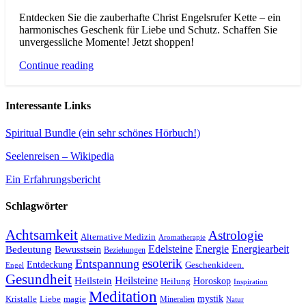
Entdecken Sie die zauberhafte Christ Engelsrufer Kette – ein
harmonisches Geschenk für Liebe und Schutz. Schaffen Sie
unvergessliche Momente! Jetzt shoppen!
Continue reading
Interessante Links
Spiritual Bundle (ein sehr schönes Hörbuch!)
Seelenreisen – Wikipedia
Ein Erfahrungsbericht
Schlagwörter
Achtsamkeit
Astrologie
Alternative Medizin
Aromatherapie
Edelsteine
Energie
Energiearbeit
Bedeutung
Bewusstsein
Beziehungen
esoterik
Entspannung
Entdeckung
Geschenkideen.
Engel
Gesundheit
Heilsteine
Heilstein
Horoskop
Heilung
Inspiration
Meditation
Kristalle
magie
mystik
Liebe
Mineralien
Natur