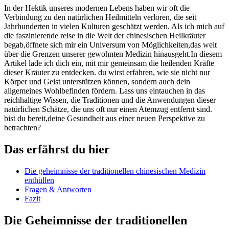
In der Hektik unseres⁤ modernen Lebens haben ‍wir​ oft die
Verbindung zu den​ natürlichen⁢ Heilmitteln ⁢verloren, die seit
⁢Jahrhunderten​ in vielen Kulturen‍ geschätzt werden.⁢ Als ich mich ⁣auf
die faszinierende reise in die Welt der chinesischen ‌Heilkräuter
begab,öffnete ‍sich⁢ mir ein​ Universum von Möglichkeiten,das weit
über die⁤ Grenzen unserer gewohnten Medizin⁣ hinausgeht.In diesem
Artikel lade ich ‌dich ein, ‌mit mir gemeinsam die heilenden Kräfte
dieser Kräuter ​zu entdecken. du wirst erfahren, wie sie nicht‍ nur
Körper und​ Geist unterstützen können, sondern ​auch dein
allgemeines Wohlbefinden fördern. Lass uns ‌eintauchen in⁢ das
reichhaltige Wissen, die Traditionen⁢ und die Anwendungen dieser
natürlichen Schätze, ‍die uns oft nur ‍einen Atemzug entfernt sind.
bist⁣ du bereit,deine Gesundheit​ aus‍ einer⁣ neuen Perspektive zu​
betrachten?
Das erfährst du ⁤hier
Die ⁤geheimnisse der traditionellen chinesischen⁢ Medizin
enthüllen
Fragen ‍& Antworten
Fazit
Die Geheimnisse der traditionellen