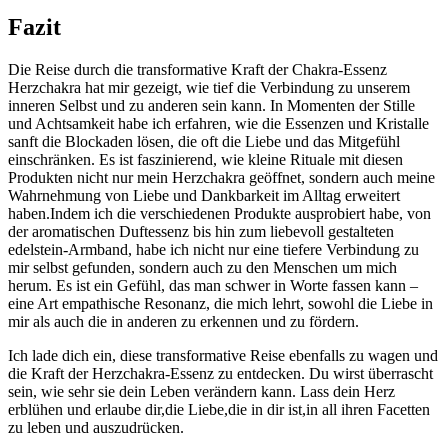
Fazit
Die ‌Reise⁢ durch⁢ die transformative Kraft⁣ der Chakra-Essenz
Herzchakra ‌hat mir gezeigt, wie tief⁢ die Verbindung zu ‌unserem
inneren Selbst und zu ⁤anderen sein ⁤kann. ⁢In Momenten der‌ Stille
und Achtsamkeit habe ‍ich erfahren, wie die Essenzen und Kristalle
sanft die Blockaden ⁤lösen, die oft⁣ die Liebe und das Mitgefühl
⁣einschränken. Es ist‍ faszinierend, wie ⁤kleine Rituale mit ⁣diesen
Produkten nicht nur mein Herzchakra ‌geöffnet, sondern auch ⁤meine
‍Wahrnehmung ⁤von Liebe und⁣ Dankbarkeit im Alltag ⁣erweitert
haben.Indem‌ ich die verschiedenen Produkte ausprobiert habe,⁣ von​
der aromatischen Duftessenz bis ⁢hin ⁤zum liebevoll gestalteten
edelstein-Armband, habe ich nicht nur eine tiefere Verbindung zu​
mir‍ selbst ⁣gefunden, ⁢sondern auch zu den ⁣Menschen um mich
⁤herum. Es ist ein Gefühl, das man schwer in Worte⁢ fassen kann –
‍eine Art empathische Resonanz,⁤ die mich lehrt, sowohl⁣ die Liebe in
mir als auch die in anderen zu​ erkennen und zu fördern.
Ich‌ lade ‍dich ein, diese ​transformative Reise ebenfalls⁢ zu wagen und
die Kraft⁢ der Herzchakra-Essenz⁢ zu​ entdecken. Du wirst ‍überrascht
sein, wie sehr sie dein Leben verändern kann.​ Lass dein Herz
erblühen und erlaube dir,die​ Liebe,die in‌ dir ist,in all ihren Facetten⁢
zu leben und auszudrücken.