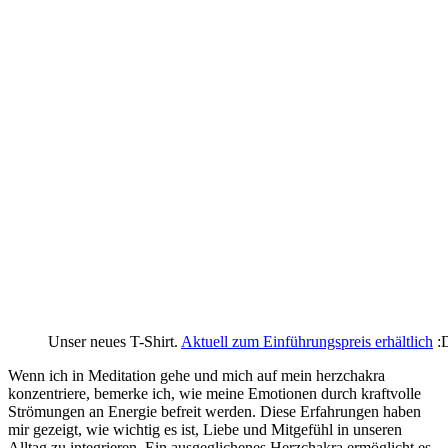
Unser neues T-Shirt.
Aktuell zum Einführungspreis erhältlich
:
Wenn ich in ​Meditation gehe und mich auf mein herzchakra
konzentriere, bemerke⁢ ich, ‌wie meine Emotionen durch kraftvolle
Strömungen an​ Energie ⁣befreit werden. ⁣Diese Erfahrungen haben⁢
mir⁤ gezeigt, ⁤wie wichtig‍ es ist,⁤ Liebe‍ und Mitgefühl in ⁢unseren
‍Alltag zu ‍integrieren. ‌Ein ausgeglichenes Herzchakra ermöglicht es