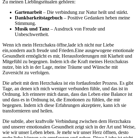
Zu meinen Lieblingsritualen ​gehören:
Gartenarbeit
– Die verbindung zur Natur ‌heilt und stärkt.
Dankbarkeitstagebuch
– Positive ⁢Gedanken heben meine
Stimmung.
Musik und Tanz
– Ausdruck von Freude und
Unbeschwertheit.
Wenn ich mein ‌Herzchakra ‍öffne,lade ich nicht nur Liebe⁣
ein,sondern auch freude und ‍Frieden.Eine ausgewogene emotionale‌
Gesundheit ermöglicht es⁣ mir, Herausforderungen​ mit Klarheit und
Mitgefühl zu ​begegnen. Indem ⁢ich die Kraft meines Herzchakras⁢
nutze, bin ich in der Lage, ⁢meine Träume ⁢und Wünsche mit
⁤Zuversicht ​zu verfolgen.
Die arbeit mit dem Herzchakra ist ein fortlaufender ⁢Prozess. Es gibt
Tage, an denen ich mich weniger verbunden fühle, und das ist in
‍Ordnung. Ich erinnere mich daran,⁤ dass das Leben eine Balance⁢ ist
und dass es in Ordnung ist, die Emotionen zu fühlen, ‍die mir
begegnen. Indem ich diese⁢ Erfahrungen akzeptiere, kann ich sie
transformieren und‍ heilen.
Die subtile, aber kraftvolle⁤ Verbindung zwischen dem Herzchakra⁤
und unserer emotionalen Gesundheit zeigt ‌sich in der ‌Art‌ und Weise,
wie wir unser⁣ Leben leben. Je ⁣mehr wir unser Herz öffnen, desto
mehr liebe können wir empfangen und geben. Diese ⁤Liebe ist nicht⁣