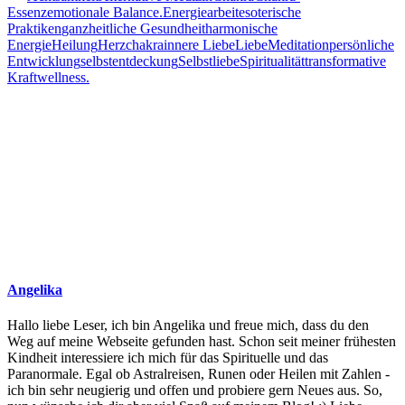
Essenz
emotionale Balance.
Energiearbeit
esoterische
Praktiken
ganzheitliche Gesundheit
harmonische
Energie
Heilung
Herzchakra
innere Liebe
Liebe
Meditation
persönliche
Entwicklung
selbstentdeckung
Selbstliebe
Spiritualität
transformative
Kraft
wellness.
Angelika
Hallo liebe Leser, ich bin Angelika und freue mich, dass du den
Weg auf meine Webseite gefunden hast. Schon seit meiner frühesten
Kindheit interessiere ich mich für das Spirituelle und das
Paranormale. Egal ob Astralreisen, Runen oder Heilen mit Zahlen -
ich bin sehr neugierig und offen und probiere gern Neues aus. So,