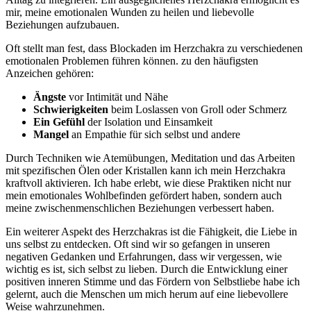
mir, ​meine emotionalen Wunden⁢ zu heilen und ‌liebevolle
Beziehungen aufzubauen.
Oft stellt​ man fest, dass​ Blockaden‍ im Herzchakra zu verschiedenen
emotionalen Problemen führen können. zu den häufigsten
Anzeichen gehören:
Ängste
vor Intimität und Nähe
Schwierigkeiten
beim Loslassen von Groll oder Schmerz
Ein Gefühl
der Isolation und Einsamkeit
Mangel
an Empathie für sich selbst und andere
Durch Techniken wie Atemübungen, Meditation und das Arbeiten
mit spezifischen Ölen oder Kristallen kann ich ‍mein Herzchakra
kraftvoll aktivieren. ‌Ich habe erlebt, wie diese‍ Praktiken nicht ⁢nur
mein ⁣emotionales Wohlbefinden gefördert ‌haben, sondern auch
meine zwischenmenschlichen⁢ Beziehungen verbessert ⁢haben.
Ein‍ weiterer Aspekt des ⁣Herzchakras ist die Fähigkeit, die Liebe in
uns selbst⁣ zu ‍entdecken. Oft sind ⁢wir‌ so gefangen in‍ unseren
negativen Gedanken ⁤und Erfahrungen,‌ dass wir vergessen, ⁢wie
‍wichtig es ist, sich selbst zu lieben. Durch die Entwicklung einer
positiven inneren Stimme ⁢und das Fördern von ‍Selbstliebe habe ich
gelernt, auch ​die⁣ Menschen um ⁣mich herum auf eine liebevollere
Weise ​wahrzunehmen.