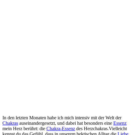
In den letzten Monaten habe ich mich intensiv mit der Welt der
Chakras
auseinandergesetzt, und ‍dabei hat⁢ besonders ​eine
Essenz
​
mein Herz‌ berührt:⁢ die
Chakra-Essenz
des Herzchakras.Vielleicht
⁣kennst du‍ das Gefühl, dass in unserem ‍hektischen Alltag die
Liebe