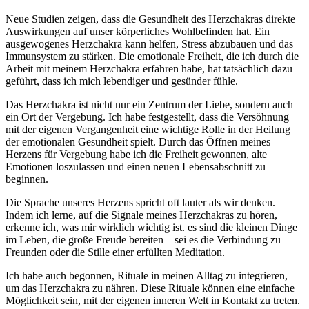
Neue Studien zeigen,‌ dass die Gesundheit ‍des Herzchakras direkte
Auswirkungen auf unser körperliches Wohlbefinden hat. Ein
ausgewogenes ​Herzchakra‌ kann helfen, Stress abzubauen und das
Immunsystem⁢ zu⁣ stärken. Die emotionale Freiheit, die ich durch die⁤
Arbeit⁢ mit meinem Herzchakra erfahren habe, hat tatsächlich dazu
‍geführt, dass ​ich ⁣mich lebendiger und gesünder fühle.
Das ‍Herzchakra ist nicht ‌nur⁤ ein Zentrum der Liebe, sondern auch
ein Ort der​ Vergebung. Ich ⁣habe festgestellt, dass die Versöhnung
mit ⁤der eigenen​ Vergangenheit eine wichtige Rolle in der Heilung
⁤der emotionalen Gesundheit spielt. Durch das Öffnen meines
Herzens ⁢für Vergebung habe⁢ ich die Freiheit gewonnen,‌ alte
Emotionen⁣ loszulassen und einen neuen Lebensabschnitt zu⁣
beginnen.
Die Sprache⁢ unseres ‌Herzens ‌spricht oft lauter als wir⁣ denken.
Indem ich‌ lerne,⁤ auf die‍ Signale meines Herzchakras zu hören,‍
erkenne ich, was mir⁢ wirklich wichtig ⁤ist. es sind die kleinen Dinge
im Leben, die große Freude bereiten​ – ⁣sei es die Verbindung zu
Freunden oder die ⁣Stille einer erfüllten ‌Meditation.
Ich ​habe auch begonnen,⁣ Rituale ‌in meinen Alltag zu integrieren,
um das Herzchakra zu ⁤nähren. Diese Rituale können eine einfache
Möglichkeit​ sein, mit der eigenen inneren Welt in Kontakt zu ⁢treten.