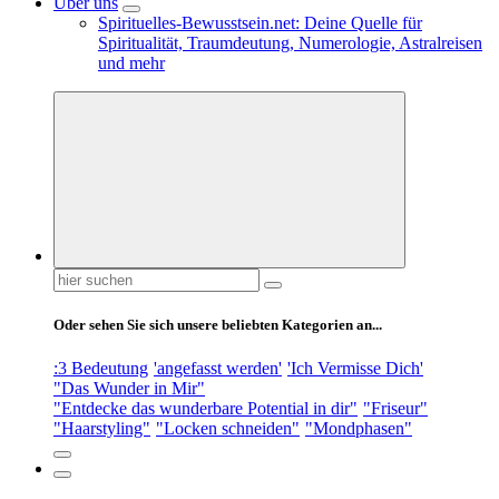
Über uns
Spirituelles-Bewusstsein.net: Deine Quelle für
Spiritualität, Traumdeutung, Numerologie, Astralreisen
und mehr
Suchen
nach:
Oder sehen Sie sich unsere beliebten Kategorien an...
:3 Bedeutung
'angefasst werden'
'Ich Vermisse Dich'
"Das Wunder in Mir"
"Entdecke das wunderbare Potential in dir"
"Friseur"
"Haarstyling"
"Locken schneiden"
"Mondphasen"