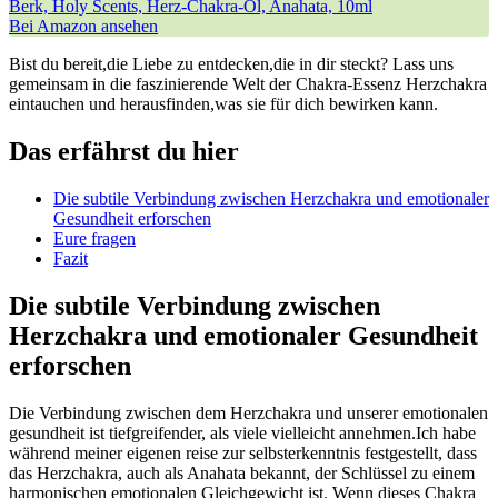
Berk, Holy Scents, Herz-Chakra-Öl, Anahata, 10ml
Bei Amazon ansehen
Bist du ‌bereit,die Liebe zu entdecken,die in dir steckt? Lass uns
⁢gemeinsam ​in⁣ die faszinierende Welt der Chakra-Essenz Herzchakra⁣
eintauchen ⁢und‌ herausfinden,was⁢ sie ‌für ⁤dich bewirken kann.
Das erfährst du hier
Die subtile Verbindung zwischen Herzchakra und emotionaler
Gesundheit⁣ erforschen
Eure fragen
Fazit
Die subtile Verbindung‌ zwischen
Herzchakra und⁢ emotionaler Gesundheit⁣
erforschen
Die ⁣Verbindung zwischen dem Herzchakra ⁣und unserer emotionalen
gesundheit ist tiefgreifender, als viele vielleicht annehmen.Ich habe
während meiner eigenen reise ⁢zur selbsterkenntnis festgestellt, dass
das Herzchakra, auch‍ als Anahata bekannt, der Schlüssel ⁢zu einem
harmonischen emotionalen‌ Gleichgewicht ist. ⁣Wenn dieses Chakra