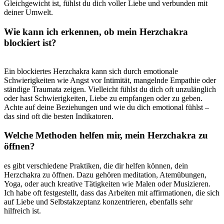
Gleichgewicht ist, ‌fühlst du dich ‌voller Liebe und verbunden mit
deiner Umwelt.
Wie kann ⁣ich erkennen,⁣ ob mein Herzchakra
‌blockiert ist?
⁤ ⁢
Ein ⁣blockiertes Herzchakra kann ‌sich durch emotionale
Schwierigkeiten wie Angst‍ vor ​Intimität, mangelnde Empathie oder
ständige ‌Traumata zeigen. Vielleicht ‌fühlst ‌du dich ​oft unzulänglich⁤
oder hast Schwierigkeiten, Liebe zu empfangen oder zu geben.
Achte auf deine ⁤Beziehungen ⁣und wie du dich emotional ⁣fühlst –
das sind oft‍ die besten Indikatoren.
Welche Methoden helfen mir,​ mein Herzchakra zu
öffnen?
es gibt verschiedene Praktiken, die dir helfen können, ‌dein
‌Herzchakra zu öffnen. Dazu⁤ gehören meditation, Atemübungen,​
Yoga, oder auch⁤ kreative⁢ Tätigkeiten wie Malen ‍oder Musizieren.
⁢Ich habe oft festgestellt, dass⁢ das Arbeiten ⁤mit affirmationen, ‍die sich⁢
auf‌ Liebe und Selbstakzeptanz konzentrieren, ⁤ebenfalls sehr
hilfreich ist.