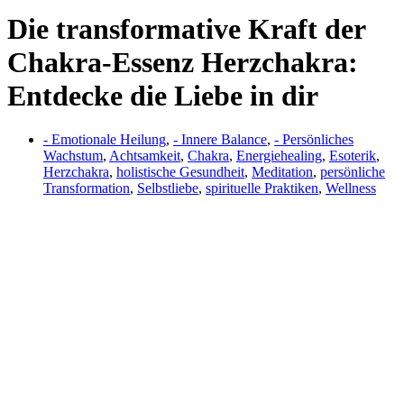
Die transformative Kraft der
Chakra-Essenz Herzchakra:
Entdecke die Liebe in dir
- Emotionale Heilung
,
- Innere Balance
,
- Persönliches
Wachstum
,
Achtsamkeit
,
Chakra
,
Energiehealing
,
Esoterik
,
Herzchakra
,
holistische Gesundheit
,
Meditation
,
persönliche
Transformation
,
Selbstliebe
,
spirituelle Praktiken
,
Wellness