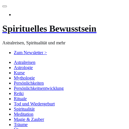
Zum
Inhalt
springen
Spirituelles Bewusstsein
Astralreisen, Spiritualität und mehr
Zum Newsletter >
Astralreisen
Astrologie
Kurse
Mythologie
Persönlichkeiten
Persönlichkeitsentwicklung
Reiki
Rituale
Tod und Wiedergeburt
Spiritualität
Meditation
Magie & Zauber
Träume