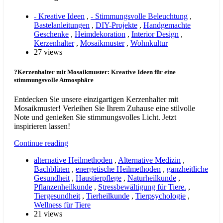
- Kreative Ideen
,
- Stimmungsvolle Beleuchtung
,
Bastelanleitungen
,
DIY-Projekte
,
Handgemachte
Geschenke
,
Heimdekoration
,
Interior Design
,
Kerzenhalter
,
Mosaikmuster
,
Wohnkultur
27 views
?Kerzenhalter mit Mosaikmuster: Kreative Ideen für eine
stimmungsvolle Atmosphäre
Entdecken Sie unsere einzigartigen Kerzenhalter mit
Mosaikmuster! Verleihen Sie Ihrem Zuhause eine stilvolle
Note und genießen Sie stimmungsvolles Licht. Jetzt
inspirieren lassen!
Continue reading
alternative Heilmethoden
,
Alternative Medizin
,
Bachblüten
,
energetische Heilmethoden
,
ganzheitliche
Gesundheit
,
Haustierpflege
,
Naturheilkunde
,
Pflanzenheilkunde
,
Stressbewältigung für Tiere.
,
Tiergesundheit
,
Tierheilkunde
,
Tierpsychologie
,
Wellness für Tiere
21 views