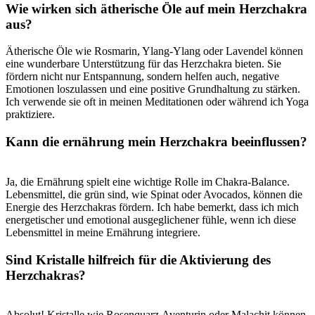
Wie‌ wirken sich ätherische Öle auf ⁣mein ⁢Herzchakra
aus?
Ätherische Öle wie Rosmarin, ‍Ylang-Ylang oder Lavendel können
eine wunderbare⁤ Unterstützung für das Herzchakra bieten. Sie
fördern nicht nur‌ Entspannung, sondern helfen auch, negative‌
Emotionen ‌loszulassen ⁢und eine ​positive Grundhaltung zu stärken.
‌Ich verwende sie oft⁢ in‌ meinen ⁢Meditationen ⁣oder​ während ich Yoga
praktiziere.
Kann die ernährung mein Herzchakra beeinflussen?
Ja, die Ernährung ​spielt eine wichtige Rolle im Chakra-Balance.
Lebensmittel, die grün sind, ‍wie ‍Spinat oder Avocados,‌ können die
Energie des Herzchakras fördern. Ich‌ habe bemerkt, dass ich mich
energetischer und emotional ausgeglichener⁤ fühle, ⁤wenn ich diese
Lebensmittel in meine Ernährung ⁢integriere.
Sind Kristalle hilfreich für⁤ die Aktivierung des
Herzchakras?
Absolut! Kristalle ⁢wie Rosenquarz,Aventurin ‌oder Malachit ‌können