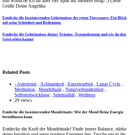
nun wünsche ich dir aber viel Spaß auf meinem Blog! :) Liebe
Grüße Deine Angelika
Beitragsnavigation
Entdecke die faszinierenden Geheimnisse des roten Tigerauges: Ein Blick
auf seine Schönheit und Bedeutung
Entdecke die Geheimnisse deiner Träume: Traumdeutung und wie du den
Geist sehen kannst
Related Posts
- Astrologie
,
Achtsamkeit
,
Energiearbeit
,
Lunar Cycle
,
Meditation
,
Mondrituale
,
Naturverbundenheit
,
Selbstentwicklung
,
Spiritualität
,
Wellness
29 views
Entdecke die faszinierenden Mondrituale: Wie der Mond Deine Energie
beeinflussen kann
Entdecke die Kraft der Mondrituale! Finde innere Balance, stärke
deine Intuition und setze positive Energien frei. Tauche ein in die