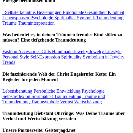
Energie beeinflussen kann
- Selbsterkenntnis
Beziehungen
Emotionale Gesundheit
Kindheit
Lebensphasen
Psychologie
Spiritualität
Symbolik
Traumdeutung
Träume
Trauminterpretation
Was bedeutet es, in deinen Träumen fremdes Kind stillen zu
müssen? Eine tiefgehende Traumdeutung
Fashion Accessories
Gifts
Handmade Jewelry
Jewelry
Lifestyle
Personal Style
Self-Expression
Spirituality
Symbolism in Jewelry
Trends
Die faszinierende Welt der Christ Engelsrufer Kette: Ein
Begleiter für jeden Moment
Lebensberatung
Persönliche Entwicklung
Psychologie
Selbstreflexion
Spiritualität
Traumdeutung
Träume und
Traumdeutung
Traumsymbole
Verlust
Wertschätzung
Traumdeutung Diebstahl Ohrringe: Was Deine Träume über
Verlust und Wertschätzung verraten
Unsere Partnerseite: Geisterjagd.net