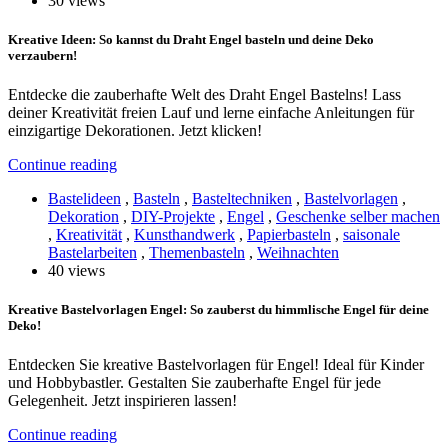
30 views
Kreative Ideen: So kannst du Draht Engel basteln und deine Deko
verzaubern!
Entdecke die zauberhafte Welt des Draht Engel Bastelns! Lass
deiner Kreativität freien Lauf und lerne einfache Anleitungen für
einzigartige Dekorationen. Jetzt klicken!
Continue reading
Bastelideen
,
Basteln
,
Basteltechniken
,
Bastelvorlagen
,
Dekoration
,
DIY-Projekte
,
Engel
,
Geschenke selber machen
,
Kreativität
,
Kunsthandwerk
,
Papierbasteln
,
saisonale
Bastelarbeiten
,
Themenbasteln
,
Weihnachten
40 views
Kreative Bastelvorlagen Engel: So zauberst du himmlische Engel für deine
Deko!
Entdecken Sie kreative Bastelvorlagen für Engel! Ideal für Kinder
und Hobbybastler. Gestalten Sie zauberhafte Engel für jede
Gelegenheit. Jetzt inspirieren lassen!
Continue reading