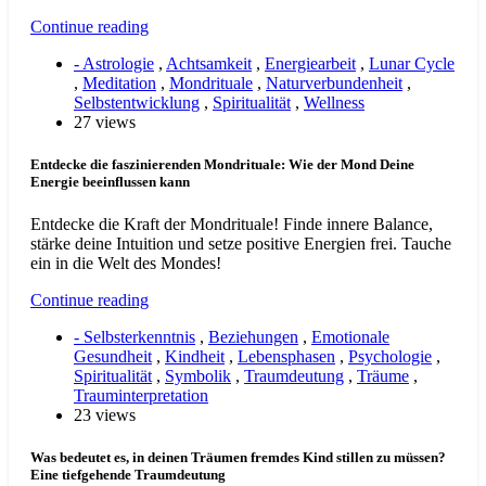
Continue reading
- Astrologie
,
Achtsamkeit
,
Energiearbeit
,
Lunar Cycle
,
Meditation
,
Mondrituale
,
Naturverbundenheit
,
Selbstentwicklung
,
Spiritualität
,
Wellness
27 views
Entdecke die faszinierenden Mondrituale: Wie der Mond Deine
Energie beeinflussen kann
Entdecke die Kraft der Mondrituale! Finde innere Balance,
stärke deine Intuition und setze positive Energien frei. Tauche
ein in die Welt des Mondes!
Continue reading
- Selbsterkenntnis
,
Beziehungen
,
Emotionale
Gesundheit
,
Kindheit
,
Lebensphasen
,
Psychologie
,
Spiritualität
,
Symbolik
,
Traumdeutung
,
Träume
,
Trauminterpretation
23 views
Was bedeutet es, in deinen Träumen fremdes Kind stillen zu müssen?
Eine tiefgehende Traumdeutung