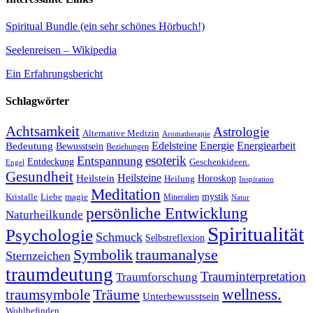
Spiritual Bundle (ein sehr schönes Hörbuch!)
Seelenreisen – Wikipedia
Ein Erfahrungsbericht
Schlagwörter
Achtsamkeit
Astrologie
Alternative Medizin
Aromatherapie
Edelsteine
Energie
Energiearbeit
Bedeutung
Bewusstsein
Beziehungen
esoterik
Entspannung
Entdeckung
Geschenkideen.
Engel
Gesundheit
Heilsteine
Heilstein
Horoskop
Heilung
Inspiration
Meditation
Kristalle
magie
mystik
Liebe
Mineralien
Natur
persönliche Entwicklung
Naturheilkunde
Spiritualität
Psychologie
Schmuck
Selbstreflexion
Symbolik
traumanalyse
Sternzeichen
traumdeutung
Trauminterpretation
Traumforschung
Träume
wellness.
traumsymbole
Unterbewusstsein
Wohlbefinden