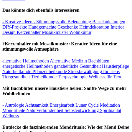
Das könnte dich ebenfalls interessieren
- Kreative Ideen
- Stimmungsvolle Beleuchtung
Bastelanleitungen
DIY-Projekte
Handgemachte Geschenke
Heimdekoration
Interior
Design
Kerzenhalter
Mosaikmuster
Wohnkultur
?Kerzenhalter mit Mosaikmuster: Kreative Ideen für eine
stimmungsvolle Atmosphäre
alternative Heilmethoden
Alternative Medizin
Bachblüten
energetische Heilmethoden
ganzheitliche Gesundheit
Haustierpflege
Naturheilkunde
Pflanzenheilkunde
Stressbewältigung für Tiere.
Tiergesundheit
Tierheilkunde
Tierpsychologie
Wellness für Tiere
Mit Bachblüten unsere Haustiere heilen: Sanfte Wege zu mehr
Wohlbefinden
- Astrologie
Achtsamkeit
Energiearbeit
Lunar Cycle
Meditation
Mondrituale
Naturverbundenheit
Selbstentwicklung
Spiritualität
Wellness
Entdecke die faszinierenden Mondrituale: Wie der Mond Deine