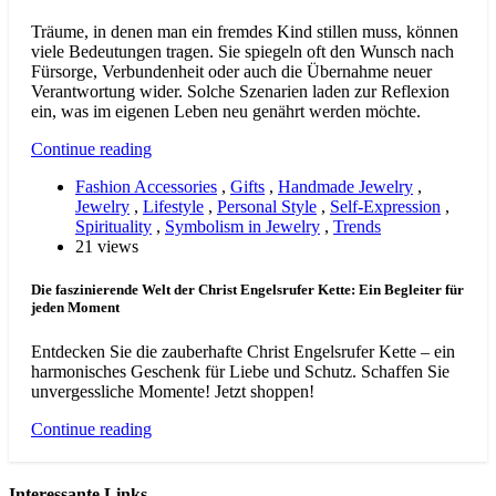
Träume, in denen man ein fremdes Kind stillen muss, können
viele Bedeutungen tragen. Sie spiegeln oft den Wunsch nach
Fürsorge, Verbundenheit oder auch die Übernahme neuer
Verantwortung wider. Solche Szenarien laden zur Reflexion
ein, was im eigenen Leben neu genährt werden möchte.
Continue reading
Fashion Accessories
,
Gifts
,
Handmade Jewelry
,
Jewelry
,
Lifestyle
,
Personal Style
,
Self-Expression
,
Spirituality
,
Symbolism in Jewelry
,
Trends
21 views
Die faszinierende Welt der Christ Engelsrufer Kette: Ein Begleiter für
jeden Moment
Entdecken Sie die zauberhafte Christ Engelsrufer Kette – ein
harmonisches Geschenk für Liebe und Schutz. Schaffen Sie
unvergessliche Momente! Jetzt shoppen!
Continue reading
Interessante Links