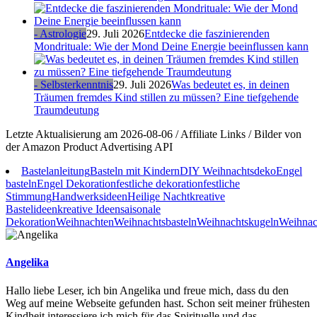
- Astrologie
29. Juli 2026
Entdecke die faszinierenden
Mondrituale: Wie der Mond Deine Energie beeinflussen kann
- Selbsterkenntnis
29. Juli 2026
Was bedeutet es, in deinen
Träumen fremdes Kind stillen zu müssen? Eine tiefgehende
Traumdeutung
Letzte Aktualisierung am 2026-08-06 / Affiliate Links / Bilder von
der Amazon Product Advertising API
Bastelanleitung
Basteln mit Kindern
DIY Weihnachtsdeko
Engel
basteln
Engel Dekoration
festliche dekoration
festliche
Stimmung
Handwerksideen
Heilige Nacht
kreative
Bastelideen
kreative Ideen
saisonale
Dekoration
Weihnachten
Weihnachtsbasteln
Weihnachtskugeln
Weihnac
Angelika
Hallo liebe Leser, ich bin Angelika und freue mich, dass du den
Weg auf meine Webseite gefunden hast. Schon seit meiner frühesten
Kindheit interessiere ich mich für das Spirituelle und das