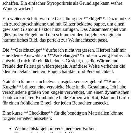
schaffen. ⁢Ein einfacher Styroporkreis als⁤ Grundlage⁢ kann wahre
Wunder wirken!
Ein weiterer Schritt war die Gestaltung der **Flügel**. Dazu nutzte
ich zurechtgeschnittene‍ und mit Glitzer beklebte pappe, um ‍einen
gewissen Glamour-Faktor hinzuzufügen. Das Zusammenspiel von
‍glitzernden Flügeln und den schimmernden kugeln erzeugte ein
harmonisches Bild, das perfekt zur‌ Weihnachtszeit passt.
Die **Gesichtszüge** durfte ich ⁢nicht⁢ vergessen. Hierbei half mir
eine kleine Auswahl an **Wackelaugen** und ein wenig Farbe. Ich​
entschied mich für ein lächelndes Gesicht, ⁤das die Wärme und
Freude der ‌Feiertage widerspiegelt. Auf diese ‍Weise⁣ verliehen die
kleinen Details meinem Engel charakter und‌ Persönlichkeit.
Natürlich ⁣kann es auch etwas ausgelassener ⁣zugehen! **Bunte
Kugeln** bringen eine verspielte⁢ Note in ⁤die‍ Gestaltung. Ich habe⁢
verschiedene größen von kugeln ‌verwendet, um einen dynamischen
Look ⁤zu kreieren.Kombiniere helle Farben wie Rot,‍ Blau und Grün
für einen fröhlichen Engel, der jeden Betrachter ansteckt.
Eine kurze **Checkliste** für die benötigten Materialien könnte
folgendermaßen aussehen:
Weihnachtskugeln in​ verschiedenen Farben