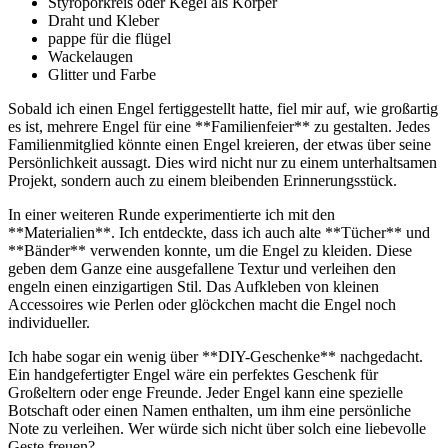
Styroporkreis oder ‍Kegel⁢ als Körper
Draht und ‌Kleber
pappe für die flügel
Wackelaugen
Glitter⁢ und Farbe
Sobald ich einen Engel fertiggestellt hatte, fiel mir auf, wie großartig
es ist, mehrere Engel für eine **Familienfeier** ​zu gestalten. Jedes
Familienmitglied könnte einen Engel kreieren,⁤ der ⁢etwas über seine
Persönlichkeit aussagt. Dies ‌wird nicht nur zu einem unterhaltsamen
Projekt, sondern auch zu einem bleibenden Erinnerungsstück.
In ⁣einer ‍weiteren ⁢Runde experimentierte ich⁣ mit den
**Materialien**. ⁤Ich entdeckte, dass ich auch alte **Tücher** und
**Bänder** verwenden konnte, um die Engel zu kleiden. Diese
geben dem Ganze eine ausgefallene Textur und verleihen⁢ den
⁣engeln einen einzigartigen Stil. Das Aufkleben von kleinen
Accessoires wie Perlen oder glöckchen macht die Engel noch
individueller.
Ich habe sogar ein wenig über **DIY-Geschenke** nachgedacht.
Ein handgefertigter⁣ Engel wäre ein perfektes Geschenk für
Großeltern oder enge Freunde. Jeder Engel kann eine spezielle
⁤Botschaft ​oder einen Namen ⁣enthalten, um⁢ ihm⁢ eine persönliche
Note zu verleihen. Wer‍ würde sich nicht über solch eine liebevolle
Geste freuen?