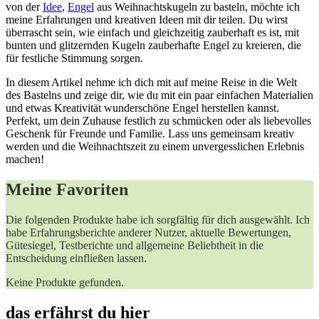
von der
Idee
,
Engel
aus Weihnachtskugeln zu basteln, möchte ich
meine Erfahrungen und kreativen Ideen mit dir⁢ teilen.⁢ Du wirst
überrascht sein, wie einfach​ und gleichzeitig zauberhaft es ist, mit
bunten und glitzernden Kugeln zauberhafte Engel zu kreieren,​ die
für festliche Stimmung sorgen.
In diesem Artikel nehme ich dich ⁢mit ​auf meine Reise⁢ in die Welt⁣
des Bastelns und zeige⁢ dir, wie du⁢ mit ein paar ​einfachen Materialien
und etwas Kreativität wunderschöne Engel⁣ herstellen kannst.
Perfekt, um dein Zuhause festlich zu schmücken oder⁤ als⁤ liebevolles
Geschenk für Freunde und Familie. Lass uns gemeinsam kreativ
werden und die Weihnachtszeit zu einem unvergesslichen⁢ Erlebnis
machen!
Meine Favoriten
Die folgenden Produkte habe ich sorgfältig für dich ausgewählt. Ich
habe Erfahrungsberichte anderer Nutzer, aktuelle Bewertungen, ​
Gütesiegel,⁣ Testberichte und‌ allgemeine Beliebtheit‌ in die
Entscheidung einfließen lassen.
Keine Produkte gefunden.
das erfährst du ​hier