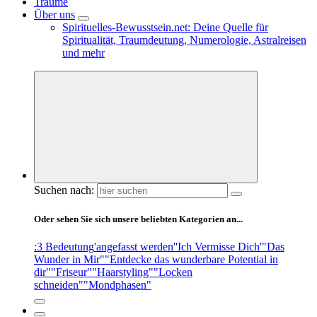
Träume
Über uns
Spirituelles-Bewusstsein.net: Deine Quelle für
Spiritualität, Traumdeutung, Numerologie, Astralreisen
und mehr
Suchen nach:
Oder sehen Sie sich unsere beliebten Kategorien an...
:3 Bedeutung
'angefasst werden'
'Ich Vermisse Dich'
"Das
Wunder in Mir"
"Entdecke das wunderbare Potential in
dir"
"Friseur"
"Haarstyling"
"Locken
schneiden"
"Mondphasen"