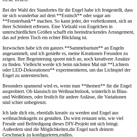
Bei ‍der‌ Wahl ⁣des Standortes für die Engel habe ich festgestellt, dass
sie sich wunderbar auf dem **Esstisch** oder sogar am⁢
**Fensterbank** machen. So kann jeder, der vorbeikommt, sich an
⁤ihrer Schönheit erfreuen. Eine Vielzahl von Engelchen in‍
unterschiedlichen Größen schafft ein​ beeindruckendes Arrangement,⁤
das auf jedem⁣ Tisch ein echter Blickfang ist.
Inzwischen habe ich ein ganzes **Sammelsurium** an Engeln
⁢angesammelt, und ich genieße es, meine ⁤Kreationen Freunden zu
zeigen. Ihre Begeisterung spornt mich an, noch kreativere Ansätze
zu finden. Vielleicht werde ich beim⁣ nächsten‍ Mal mit​ **Lichtern
oder LED-Dekorationen** experimentieren, um das Lichtspiel der
Engel zu ‍unterstreichen.
Besonders spannend wird es, wenn man **themen** für die Engel
ausprobiert. Ob‌ klassisch im⁣ Weihnachtslook, winterlich in ⁣Blau-
und⁣ Weißtönen, oder festlich für andere Anlässe, die Variationen
sind ​schier unbegrenzt.
Ich lade dich ein,⁣ ebenfalls kreativ zu werden und Engel aus
weihnachtskugeln zu ​gestalten. ​Du wirst erstaunt sein, wie viel
Freude und Befriedigung‍ dieses DIY-Projekt mit sich bringt.
Außerdem sind die Möglichkeiten,die Engel nach deinem
Geschmack zu konfigurieren,endlos.