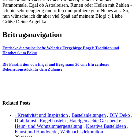
Paranormale. Egal ob Astralreisen, Runen oder Heilen mit Zahlen -
ich bin sehr neugierig und offen und probiere gern Neues aus. So,
nun wünsche ich dir aber viel Spaß auf meinem Blog! :) Liebe
Grüße Deine Angelika
Beitragsnavigation
Entdecke die zauberhafte Welt der Erzgebirge Engel: Tradition und
Handwerk im Fokus
Die Faszination von Engel und Bergmann 50 cm: Ein zeitloses
Dekorationsstück für dein Zuhause
Related Posts
- Kreativität und Inspiration
,
Bastelanleitungen
,
DIY Deko
,
Drahtkunst
,
Engel basteln
,
Handgemachte Geschenke
,
Heim- und Wohnzimmergestaltung
,
Kreative Bastelideen
,
Kunst und Handwerk
,
Weihnachtsdekoration