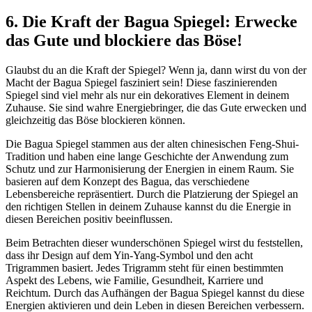
6.⁤ Die Kraft der⁣ Bagua Spiegel: ​Erwecke
das Gute und⁢ blockiere das Böse!
Glaubst du an die Kraft der Spiegel? Wenn ja, dann wirst⁤ du von der
⁤Macht⁣ der Bagua ⁣Spiegel fasziniert sein! Diese faszinierenden
Spiegel sind viel mehr​ als nur ein dekoratives Element⁣ in deinem
Zuhause. Sie sind wahre Energiebringer, ​die das Gute erwecken und
gleichzeitig ⁢das⁤ Böse blockieren⁢ können.
Die ⁤Bagua‍ Spiegel ⁣stammen aus der alten chinesischen Feng-Shui-
Tradition und haben eine lange Geschichte der⁣ Anwendung zum
Schutz und zur Harmonisierung der Energien in einem Raum. Sie
basieren ⁤auf​ dem Konzept des Bagua, das verschiedene
Lebensbereiche repräsentiert. Durch die Platzierung‍ der‌ Spiegel⁣ an
den richtigen​ Stellen ‌in deinem Zuhause kannst du die Energie in⁢
diesen​ Bereichen positiv⁢ beeinflussen.
Beim Betrachten ⁣dieser ‍wunderschönen Spiegel‌ wirst du ⁣feststellen,‌
dass ihr Design auf dem Yin-Yang-Symbol und den acht
Trigrammen basiert. Jedes Trigramm steht für einen bestimmten⁤
Aspekt des Lebens, wie ​Familie, Gesundheit,​ Karriere und
Reichtum. Durch das ⁤Aufhängen der Bagua Spiegel kannst du diese
⁤Energien aktivieren und dein Leben in diesen Bereichen verbessern.