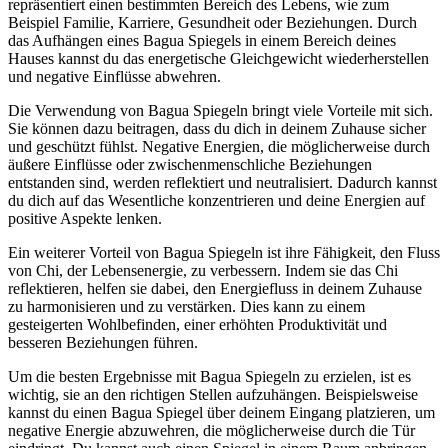
repräsentiert ⁣einen bestimmten⁢ Bereich des Lebens,‍ wie ​zum⁢
Beispiel Familie, Karriere, Gesundheit oder Beziehungen. Durch
das Aufhängen eines Bagua Spiegels in⁤ einem Bereich⁣ deines
⁣Hauses kannst⁤ du das energetische⁣ Gleichgewicht wiederherstellen
und ⁢negative Einflüsse abwehren.
Die ‌Verwendung von ‍Bagua⁣ Spiegeln ‍bringt⁢ viele Vorteile mit sich.
Sie können ​dazu beitragen, dass du dich in deinem Zuhause ​sicher
und⁢ geschützt fühlst. Negative ⁣Energien,‍ die ⁣möglicherweise​ durch
äußere Einflüsse oder zwischenmenschliche Beziehungen
entstanden ⁤sind, werden reflektiert und⁤ neutralisiert. Dadurch⁣ kannst
du dich⁣ auf das‍ Wesentliche konzentrieren⁢ und deine Energien auf⁣
positive Aspekte lenken.
Ein weiterer Vorteil​ von Bagua Spiegeln ist ihre Fähigkeit, den‍ Fluss⁤
von Chi, der Lebensenergie, ‌zu verbessern. Indem​ sie das Chi
reflektieren, helfen sie dabei,​ den‍ Energiefluss in⁤ deinem⁤ Zuhause⁣
zu harmonisieren und zu verstärken. Dies kann zu einem
gesteigerten⁣ Wohlbefinden, einer erhöhten Produktivität⁣ und⁢
besseren Beziehungen​ führen.
Um die besten Ergebnisse mit Bagua Spiegeln zu erzielen, ist es
wichtig, sie an​ den richtigen ⁢Stellen aufzuhängen. Beispielsweise
kannst du einen Bagua Spiegel über deinem Eingang​ platzieren, um‌
negative ⁤Energie⁤ abzuwehren, die möglicherweise durch die Tür