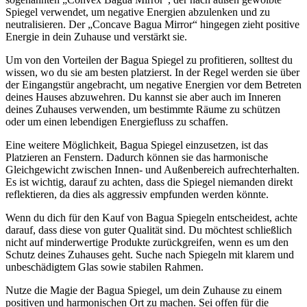
Spiegel verwendet, ⁢um negative Energien​ abzulenken und zu
⁤neutralisieren. Der „Concave Bagua Mirror“ hingegen zieht positive
Energie in dein Zuhause und ⁣verstärkt⁢ sie.
Um von den​ Vorteilen‌ der Bagua⁢ Spiegel zu profitieren, solltest‍ du
wissen, wo du​ sie am besten platzierst. In der Regel werden sie über
der Eingangstür angebracht, um negative⁣ Energien vor dem Betreten
‌deines Hauses abzuwehren. Du kannst sie aber‌ auch⁣ im Inneren ​
deines Zuhauses verwenden, um bestimmte Räume zu ⁢schützen
oder um einen lebendigen ​Energiefluss zu schaffen.
Eine weitere Möglichkeit,‌ Bagua Spiegel einzusetzen, ‌ist das
Platzieren ‍an ⁣Fenstern. Dadurch ⁣können ‍sie das harmonische‍
Gleichgewicht zwischen Innen- und Außenbereich aufrechterhalten.
Es ist wichtig, darauf zu achten, dass die Spiegel niemanden​ direkt
reflektieren, da​ dies als ‍aggressiv empfunden werden könnte.
Wenn du dich für den​ Kauf⁤ von Bagua Spiegeln entscheidest, achte
darauf, ‍dass diese von guter Qualität sind. Du möchtest schließlich‍
nicht auf minderwertige Produkte zurückgreifen, wenn‌ es um den
Schutz⁤ deines ⁣Zuhauses geht.⁤ Suche ‍nach ‌Spiegeln mit klarem und
⁤unbeschädigtem Glas sowie ⁢stabilen Rahmen.
Nutze‍ die Magie der Bagua Spiegel, um dein⁢ Zuhause zu‍ einem
positiven ⁢und harmonischen Ort zu‌ machen. ⁣Sei offen⁢ für die