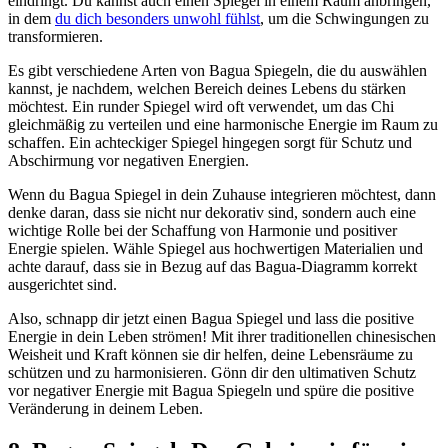
eindringt. Du kannst auch einen Spiegel in​ einem Raum anbringen,⁢
in dem⁣
du dich ​besonders unwohl fühlst
, um die Schwingungen zu ​
transformieren.
Es ‌gibt verschiedene​ Arten von Bagua Spiegeln, die‌ du auswählen
kannst, je nachdem, welchen Bereich deines Lebens du stärken
möchtest. Ein runder Spiegel⁣ wird oft verwendet, um das ⁢Chi
gleichmäßig ​zu verteilen und eine ‍harmonische​ Energie ⁢im ​Raum⁤ zu
schaffen. ‍Ein achteckiger Spiegel hingegen‌ sorgt ⁤für Schutz⁣ und
Abschirmung vor negativen Energien.
Wenn du Bagua​ Spiegel in dein Zuhause integrieren​ möchtest, dann
denke daran, dass ⁢sie nicht ‍nur dekorativ sind, sondern auch eine⁣
wichtige ⁣Rolle‍ bei ⁢der Schaffung von Harmonie und positiver
⁤Energie spielen. Wähle Spiegel ⁣aus hochwertigen Materialien und
achte darauf, dass ⁣sie‌ in Bezug auf das Bagua-Diagramm korrekt
ausgerichtet sind.
Also, schnapp dir jetzt⁣ einen Bagua Spiegel ‌und lass ⁣die positive
Energie‌ in ⁣dein Leben strömen! Mit ihrer traditionellen chinesischen​
Weisheit und‍ Kraft können ⁢sie dir helfen, deine Lebensräume zu‌
schützen und zu harmonisieren. Gönn dir den ultimativen⁢ Schutz
vor negativer⁢ Energie mit Bagua Spiegeln ‌und spüre die positive
Veränderung‍ in deinem Leben.