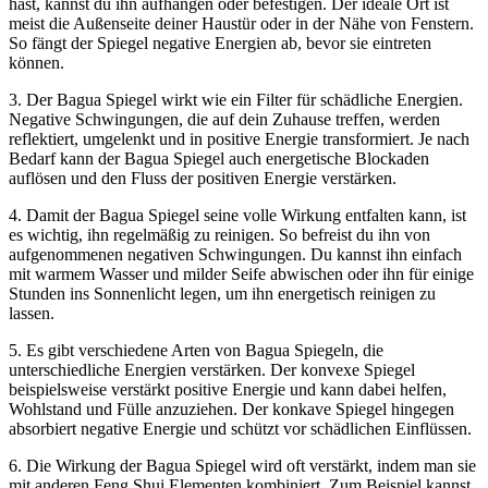
hast, kannst⁣ du⁣ ihn aufhängen ‍oder⁢ befestigen.⁣ Der ideale Ort ist
meist die Außenseite deiner‌ Haustür oder in der Nähe von Fenstern.⁣
So fängt der‍ Spiegel​ negative ​Energien ab, bevor sie eintreten​
können.
3. ​Der ‌Bagua ‌Spiegel ⁤wirkt wie ein Filter für schädliche⁢ Energien.
‍Negative Schwingungen, die auf ⁢dein‌ Zuhause treffen, werden
reflektiert, umgelenkt und in⁢ positive⁣ Energie‍ transformiert. Je ‍nach
Bedarf​ kann der Bagua Spiegel‍ auch ⁣energetische Blockaden
auflösen und den ⁢Fluss‍ der positiven ‍Energie ⁢verstärken.
4. Damit der Bagua Spiegel seine volle Wirkung ​entfalten kann, ist‌
es wichtig, ⁤ihn regelmäßig zu‍ reinigen. So befreist ‍du ihn​ von
aufgenommenen negativen ​Schwingungen. Du‌ kannst ⁤ihn‌ einfach​
mit warmem ​Wasser und milder ⁢Seife abwischen oder ihn⁤ für einige
Stunden ins⁣ Sonnenlicht legen, um ihn energetisch reinigen⁣ zu
lassen.
5. ⁣Es gibt verschiedene Arten ​von​ Bagua Spiegeln,⁢ die⁢
unterschiedliche ‍Energien verstärken. Der konvexe Spiegel
beispielsweise verstärkt⁤ positive Energie ⁤und kann dabei helfen,
Wohlstand ‌und ‍Fülle anzuziehen. Der konkave Spiegel hingegen
absorbiert negative Energie und⁣ schützt vor schädlichen Einflüssen.
6. ​Die ⁤Wirkung der Bagua Spiegel wird oft verstärkt,⁣ indem‍ man⁤ sie
⁢mit anderen ‌Feng Shui Elementen kombiniert. Zum Beispiel kannst