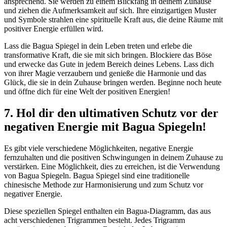
ansprechend. Sie⁣ werden zu einem ⁢Blickfang in⁣ deinem Zuhause‌
und ziehen die Aufmerksamkeit auf ‍sich. Ihre einzigartigen Muster
und Symbole strahlen eine spirituelle Kraft aus, die ‍deine⁤ Räume mit
‌positiver ‍Energie erfüllen wird.
Lass die Bagua Spiegel in dein ‍Leben treten und erlebe ⁢die
transformative ​Kraft, die‍ sie mit sich bringen. Blockiere das​ Böse
⁣und erwecke das Gute in​ jedem ⁣Bereich ​deines‍ Lebens. Lass⁤ dich⁣
von ihrer‍ Magie verzaubern und genieße die⁢ Harmonie​ und das​
Glück, die sie in dein Zuhause bringen werden. Beginne noch heute
und öffne‍ dich für eine ‍Welt der positiven Energien!
7. ​Hol dir den ultimativen Schutz vor⁢ der
negativen Energie mit Bagua Spiegeln!
Es gibt viele ​verschiedene‌ Möglichkeiten, negative Energie
fernzuhalten und die ‌positiven Schwingungen⁣ in deinem ‍Zuhause ‍zu
⁣verstärken. Eine⁤ Möglichkeit, dies⁢ zu erreichen, ist die Verwendung
von Bagua Spiegeln. Bagua Spiegel sind⁤ eine traditionelle
chinesische Methode zur Harmonisierung⁤ und ​zum Schutz vor
negativer Energie.
Diese ​speziellen Spiegel⁣ enthalten ein Bagua-Diagramm, das ‌aus
‍acht verschiedenen Trigrammen ⁢besteht. ⁢Jedes Trigramm‌