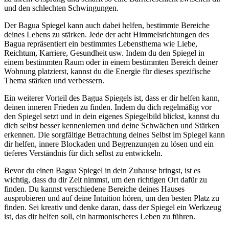
und ⁣den schlechten Schwingungen.
Der Bagua Spiegel kann auch dabei⁤ helfen, bestimmte ‌Bereiche
deines⁢ Lebens zu stärken.‍ Jede ⁣der acht Himmelsrichtungen des‍
Bagua repräsentiert ein bestimmtes Lebensthema wie​ Liebe,⁢
Reichtum, Karriere, Gesundheit usw. Indem⁣ du den Spiegel in
⁢einem​ bestimmten⁣ Raum oder in ⁢einem bestimmten Bereich deiner
Wohnung platzierst, kannst du die Energie für dieses ⁢spezifische
⁣Thema stärken⁤ und‌ verbessern.
Ein weiterer⁣ Vorteil des Bagua Spiegels ist, ⁣dass er dir helfen kann,
deinen inneren Frieden zu finden.​ Indem du dich regelmäßig ⁣vor
‌den Spiegel setzt und in dein eigenes⁢ Spiegelbild blickst, kannst du
dich selbst besser kennenlernen und ​deine Schwächen und Stärken
erkennen. Die ⁣sorgfältige Betrachtung deines Selbst im Spiegel⁤ kann
dir helfen, innere ‍Blockaden ‌und Begrenzungen zu lösen und ein
⁢tieferes Verständnis⁣ für ​dich ⁣selbst zu‍ entwickeln.
Bevor ‍du einen Bagua Spiegel ⁤in dein Zuhause bringst, ist ⁣es
wichtig, dass du dir Zeit ⁢nimmst, um den richtigen Ort dafür zu
‌finden.⁣ Du​ kannst verschiedene Bereiche deines Hauses
ausprobieren und auf deine Intuition hören, ⁣um ⁢den besten Platz zu
finden. Sei​ kreativ und‍ denke daran, dass der Spiegel ein Werkzeug
ist, das⁣ dir⁢ helfen ​soll, ein harmonischeres Leben ‌zu führen.