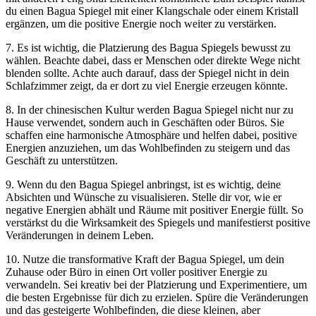
du einen Bagua Spiegel mit einer Klangschale oder einem Kristall
ergänzen, um die ‍positive ‍Energie noch weiter zu verstärken.
7. Es ist⁤ wichtig, die Platzierung des Bagua Spiegels bewusst ⁣zu
wählen. Beachte dabei, dass er ‍Menschen oder direkte Wege ​nicht
blenden sollte. ​Achte​ auch darauf, dass der⁤ Spiegel‍ nicht ⁢in dein
Schlafzimmer zeigt,⁣ da er dort‌ zu‌ viel Energie ‌erzeugen⁤ könnte.
8. In der chinesischen ⁣Kultur werden Bagua ⁤Spiegel nicht ⁢nur zu
Hause ⁤verwendet, sondern ⁤auch⁤ in⁣ Geschäften oder⁢ Büros. Sie
schaffen eine harmonische Atmosphäre ‌und helfen dabei, positive
Energien anzuziehen, um das Wohlbefinden zu steigern und das
⁤Geschäft zu unterstützen.
9. Wenn du den Bagua Spiegel⁣ anbringst, ist⁣ es wichtig, deine
Absichten und Wünsche ⁢zu visualisieren.⁣ Stelle⁣ dir vor, ​wie er
negative Energien abhält und Räume​ mit positiver Energie füllt. So
verstärkst du⁣ die ​Wirksamkeit des Spiegels und manifestierst positive
​Veränderungen in​ deinem‌ Leben.
10.⁣ Nutze die transformative Kraft der Bagua Spiegel, um ‌dein‌
Zuhause oder Büro in ​einen Ort voller positiver Energie‍ zu
verwandeln. ⁤Sei kreativ ‍bei der Platzierung und Experimentiere, ‍um
die besten Ergebnisse für dich zu erzielen. Spüre die Veränderungen
und ‍das gesteigerte Wohlbefinden, die diese kleinen, aber‌