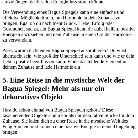
aufzuhängen,​ da dies den Energiefluss‍ stören könnte.
Die ⁢Verwendung eines Bagua Spiegels‍ kann eine einfache und
effektive⁣ Möglichkeit sein, um Harmonie⁣ in ‍dein Zuhause zu‍
bringen. Egal⁤ ob du nach ⁣mehr Glück, Liebe,⁣ Erfolg oder
Gesundheit suchst, ein Bagua Spiegel kann dir dabei ⁤helfen, positive​
Energien anzuziehen und​ dein⁣ Zuhause in einen Ort der Harmonie
zu verwandeln.
Also,⁢ warum nicht einen Bagua Spiegel ausprobieren? Du wirst ​
überrascht sein, wie ‌groß der Unterschied sein kann und wie er dein
Leben positiv beeinflussen kann. Finde das fehlende Element⁢ in
deinem​ Zuhause und lade Harmonie ein!
5. Eine Reise in die mystische Welt der
‌Bagua Spiegel: ‍Mehr als nur ein
dekoratives⁢ Objekt
Hast du schon ‍einmal von‌ Bagua Spiegeln gehört? Diese
faszinierenden Objekte sind mehr als nur dekorative Stücke für dein
Zuhause. Sie ⁢laden⁤ dich zu einer Reise in‍ die mystische ​Welt des
Feng ​Shui ⁣ein und ⁤können ⁢eine​ positive Energie in‌ deine Umgebung
bringen.