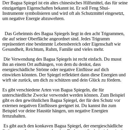
Der Bagua Spiegel ist ein altes ‍chinesisches Hilfsmittel, das für seine
einzigartigen‍ Eigenschaften bekannt⁤ ist. Er soll⁤ Feng Shui-
Instrumente symbolisieren und wird ​oft ‍als ⁢Schutzmittel ⁣eingesetzt,
um negative Energie ‌abzuwehren.
⁣ ⁤ Das​ Geheimnis ⁢des Bagua Spiegels liegt in den acht Trigrammen,
die auf seiner Oberfläche angeordnet sind. Jedes Trigramm
repräsentiert eine bestimmte Lebensbereich oder Eigenschaft ⁢wie
Gesundheit, Reichtum, Ruhm, Familie und vieles ‌mehr.
⁢ Die Verwendung des Bagua Spiegels ist recht einfach.⁢ Du ⁢musst
ihn ⁢an ⁢einem Ort ⁤aufhängen, ‍von dem du ⁢denkst, dass
energieschädliche ⁤Ströme oder ‍negative Einflüsse auf dich
einwirken könnten. Der Spiegel reflektiert dann diese Energien und
‍wirft sie zurück,⁤ um dich zu schützen und dein Glück ‌zu ⁣fördern.
Es⁣ gibt verschiedene ⁣Arten von Bagua Spiegeln,‍ die für
unterschiedliche⁣ Zwecke verwendet werden können. ⁣Zum⁣ Beispiel‌
gibt es ⁢den gewöhnlichen Bagua Spiegel, ​der für den Schutz vor
externen negativen Einflüssen geeignet ist. Du kannst ihn zum
Beispiel vor​ deine ⁤Haustür ​hängen, ⁤um⁢ negative Energien⁢
fernzuhalten.
​ ⁣Es gibt auch den konkaven Bagua Spiegel,‌ der ⁣energieschädliche