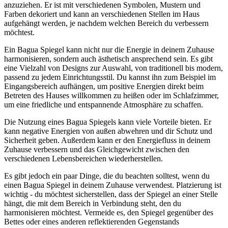
anzuziehen. Er ist ⁤mit‌ verschiedenen Symbolen, Mustern und⁣
Farben dekoriert ⁢und ​kann⁣ an verschiedenen ​Stellen im‍ Haus⁢
aufgehängt werden, je nachdem welchen Bereich du verbessern​
möchtest.
Ein Bagua Spiegel kann ‍nicht nur die Energie in ​deinem⁣ Zuhause
harmonisieren, sondern auch ästhetisch ansprechend​ sein.‌ Es gibt
eine Vielzahl von ‌Designs⁣ zur‌ Auswahl, von⁢ traditionell bis​ modern,⁣
passend ‍zu jedem Einrichtungsstil. Du ​kannst ihn zum⁣ Beispiel im⁤
Eingangsbereich ⁢aufhängen, um positive Energien direkt beim
Betreten des Hauses willkommen zu⁣ heißen oder⁤ im Schlafzimmer,
um ​eine friedliche und entspannende Atmosphäre zu schaffen.
Die Nutzung​ eines Bagua Spiegels kann ⁤viele ⁢Vorteile⁢ bieten. Er
kann negative Energien von​ außen abwehren und dir Schutz‌ und
Sicherheit geben. Außerdem kann er den Energiefluss in deinem
Zuhause verbessern und ​das Gleichgewicht zwischen⁤ den
verschiedenen Lebensbereichen wiederherstellen.
Es​ gibt jedoch ein paar Dinge,‍ die ⁤du beachten solltest, wenn du
‍einen Bagua Spiegel‌ in deinem Zuhause verwendest. ⁢Platzierung ist
wichtig -‌ du möchtest sicherstellen, dass der⁣ Spiegel an einer Stelle
hängt, die ⁣mit dem Bereich in Verbindung steht, ⁢den ⁢du‌
harmonisieren‌ möchtest. Vermeide es, den Spiegel gegenüber ⁢des
Bettes oder eines anderen reflektierenden Gegenstands