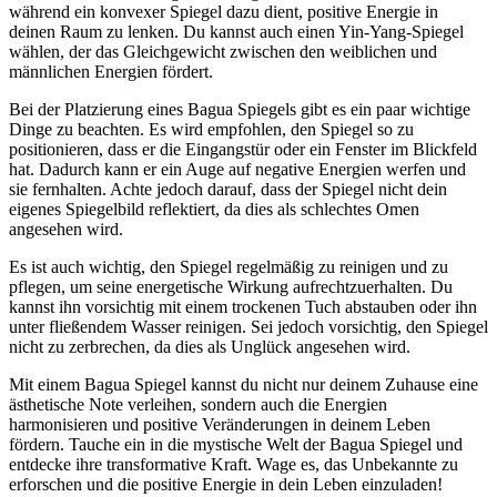
⁣während ein konvexer Spiegel dazu dient,​ positive⁣ Energie ‌in
deinen Raum zu lenken. Du kannst auch einen Yin-Yang-Spiegel
‌wählen, der das Gleichgewicht zwischen den weiblichen und​
männlichen Energien fördert.
Bei der Platzierung ⁤eines Bagua Spiegels‍ gibt es ein paar wichtige
Dinge zu beachten. ​Es wird empfohlen, den Spiegel ⁤so zu
positionieren, dass er die Eingangstür oder ein Fenster im⁢ Blickfeld⁤
hat. Dadurch kann er ein Auge auf negative Energien werfen⁤ und
⁤sie⁢ fernhalten. Achte⁢ jedoch darauf, dass​ der Spiegel ​nicht dein
eigenes Spiegelbild reflektiert, da dies als schlechtes Omen⁤
angesehen‍ wird.
Es ist auch wichtig, den Spiegel regelmäßig zu reinigen und zu
‍pflegen, um seine energetische Wirkung aufrechtzuerhalten. Du
kannst ihn vorsichtig ‌mit ⁤einem ‌trockenen‍ Tuch ⁢abstauben‌ oder ihn
unter fließendem ⁤Wasser ‍reinigen. Sei jedoch vorsichtig, den Spiegel
nicht zu ‌zerbrechen, da dies als Unglück angesehen ‌wird.
Mit einem Bagua Spiegel kannst du​ nicht nur deinem Zuhause eine
ästhetische Note​ verleihen, sondern auch die⁣ Energien
harmonisieren⁢ und ⁤positive ‌Veränderungen⁢ in ⁣deinem Leben
fördern. Tauche ein in die⁤ mystische⁤ Welt der ​Bagua Spiegel und‌
entdecke ihre transformative Kraft. Wage‍ es, ​das Unbekannte zu
erforschen und die⁤ positive Energie⁢ in dein Leben einzuladen!