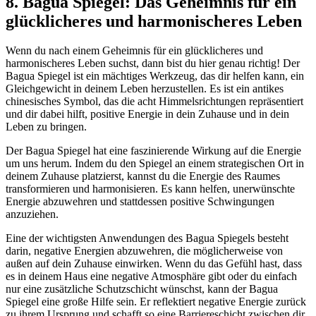
8. Bagua Spiegel:⁤ Das Geheimnis für ein
glücklicheres und​ harmonischeres Leben
Wenn⁣ du ⁢nach ‌einem Geheimnis‌ für ⁤ein glücklicheres und
harmonischeres ‌Leben suchst, dann bist du hier genau richtig! Der
Bagua​ Spiegel ist‌ ein mächtiges ‌Werkzeug, das ​dir helfen kann,⁤ ein
Gleichgewicht in deinem Leben herzustellen. Es‍ ist ein ‍antikes
chinesisches‌ Symbol, das die acht Himmelsrichtungen repräsentiert
und dir‍ dabei hilft, positive⁣ Energie in ‌dein Zuhause und in⁤ dein
Leben zu‌ bringen.
Der Bagua Spiegel hat eine faszinierende Wirkung auf die ‍Energie
um uns ⁣herum. Indem du den Spiegel an ⁤einem strategischen Ort​ in
deinem ‌Zuhause platzierst,​ kannst du die Energie ⁣des Raumes
transformieren‌ und ⁤harmonisieren. Es kann helfen, ⁢unerwünschte‍
Energie abzuwehren und stattdessen positive Schwingungen
anzuziehen.
Eine der wichtigsten Anwendungen des Bagua⁤ Spiegels besteht
darin, negative Energien abzuwehren, die möglicherweise von
außen ‍auf dein Zuhause einwirken. Wenn ⁣du das Gefühl hast, dass
es in deinem Haus ‌eine negative Atmosphäre‍ gibt oder ​du einfach
nur‌ eine zusätzliche‍ Schutzschicht‌ wünschst, kann der Bagua‌
Spiegel eine ​große Hilfe sein. Er reflektiert negative⁤ Energie zurück
zu ⁢ihrem Ursprung⁣ und schafft so eine Barriereschicht zwischen​ dir