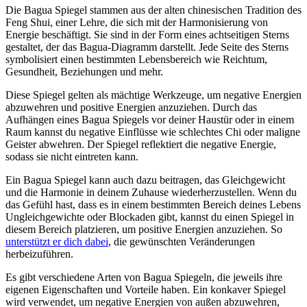
Die Bagua Spiegel stammen aus⁤ der alten chinesischen‌ Tradition des
Feng Shui,⁢ einer Lehre, die sich mit der Harmonisierung von
Energie beschäftigt. ⁤Sie sind⁤ in der ⁢Form eines ⁤achtseitigen Sterns
gestaltet, der das Bagua-Diagramm‍ darstellt. Jede⁢ Seite des Sterns
symbolisiert einen ⁢bestimmten Lebensbereich wie Reichtum,
Gesundheit,⁤ Beziehungen und mehr.
Diese ⁢Spiegel gelten als mächtige Werkzeuge, um negative Energien
abzuwehren und ‍positive Energien anzuziehen. Durch das
Aufhängen eines Bagua ​Spiegels vor deiner‌ Haustür oder in einem ​
Raum kannst⁢ du​ negative Einflüsse⁢ wie ​schlechtes Chi oder maligne⁤
Geister abwehren. Der Spiegel reflektiert ‌die negative Energie,
sodass sie nicht eintreten kann.
Ein Bagua Spiegel⁢ kann auch dazu beitragen, das Gleichgewicht
und die Harmonie in ⁣deinem‌ Zuhause ‌wiederherzustellen. Wenn du​
das ​Gefühl hast, dass‍ es in‍ einem bestimmten Bereich deines‌ Lebens
Ungleichgewichte oder Blockaden gibt,⁤ kannst du einen Spiegel in⁢
diesem Bereich ⁢platzieren, um positive ​Energien anzuziehen. So
unterstützt er dich dabei
, ‌die ⁤gewünschten Veränderungen
‌herbeizuführen.
Es gibt verschiedene Arten von Bagua Spiegeln, die jeweils ⁢ihre
eigenen Eigenschaften und Vorteile haben. Ein ⁤konkaver Spiegel
wird ​verwendet, um negative Energien von‍ außen‍ abzuwehren,