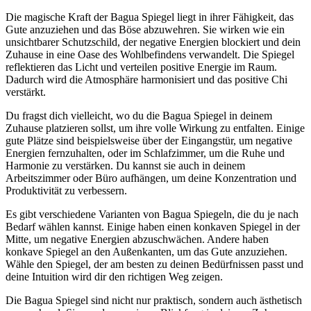
Die magische Kraft der Bagua Spiegel liegt in ihrer⁣ Fähigkeit, das
⁤Gute anzuziehen und ⁤das Böse abzuwehren. Sie wirken wie⁤ ein
unsichtbarer Schutzschild, der negative Energien blockiert⁤ und dein
Zuhause in ⁤eine ​Oase des⁤ Wohlbefindens verwandelt. Die Spiegel
reflektieren ⁣das Licht und verteilen positive Energie im Raum.
Dadurch wird die Atmosphäre⁤ harmonisiert und das positive Chi
verstärkt.
Du fragst dich vielleicht, wo du die Bagua Spiegel ​in⁤ deinem
Zuhause platzieren‌ sollst, um ihre ‍volle Wirkung zu entfalten. Einige
‌gute ‍Plätze sind beispielsweise über⁢ der⁢ Eingangstür, um⁢ negative
Energien⁢ fernzuhalten, oder im Schlafzimmer, ‌um ‍die⁤ Ruhe ⁢und
Harmonie zu verstärken. Du kannst sie auch in deinem‍
Arbeitszimmer​ oder Büro aufhängen, um deine‍ Konzentration und
Produktivität zu ‍verbessern.
Es gibt verschiedene Varianten⁤ von Bagua Spiegeln,‍ die⁣ du je nach
Bedarf wählen kannst. Einige haben ⁤einen konkaven ‍Spiegel in ⁤der
Mitte, um​ negative Energien abzuschwächen.⁤ Andere haben
konkave Spiegel an den Außenkanten, um das Gute anzuziehen.‌
Wähle den Spiegel, der am‍ besten zu ⁤deinen Bedürfnissen passt ‌und
deine‌ Intuition wird dir den ‍richtigen Weg zeigen.
Die Bagua Spiegel​ sind nicht​ nur praktisch, sondern auch ästhetisch