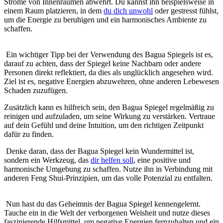
Ströme von ‌Innenräumen abwehrt. Du kannst ⁤ihn beispielsweise in
einem Raum platzieren, in dem
du dich unwohl
oder gestresst fühlst,
um ​die Energie zu ⁢beruhigen und ‌ein harmonisches ‍Ambiente⁤ zu
schaffen.
‍ Ein ⁣wichtiger Tipp bei der Verwendung ⁢des ‌Bagua Spiegels ⁣ist es,
darauf zu ‍achten, ⁣dass der Spiegel keine Nachbarn oder andere
Personen direkt reflektiert, ⁣da dies als unglücklich angesehen wird.‌
Ziel ist ‌es, negative Energien abzuwehren, ohne anderen Lebewesen
Schaden zuzufügen.
Zusätzlich⁣ kann es hilfreich sein, den⁢ Bagua Spiegel regelmäßig zu
reinigen und ⁣aufzuladen, ‍um seine Wirkung zu ‍verstärken. Vertraue​
auf dein Gefühl und‍ deine Intuition, um den richtigen‌ Zeitpunkt
dafür zu finden.
⁢ Denke daran, ‍dass der Bagua Spiegel kein Wundermittel ist,
sondern ‌ein Werkzeug, ⁢das
dir helfen soll
, eine positive⁢ und
harmonische Umgebung zu schaffen. Nutze⁢ ihn in Verbindung mit
⁢anderen​ Feng Shui-Prinzipien, ⁢um das volle Potenzial ‍zu ⁤entfalten.
​ Nun hast ⁢du‍ das Geheimnis der Bagua Spiegel kennengelernt.
Tauche ein in die Welt ‌der⁢ verborgenen Weisheit und nutze⁢ dieses⁤
faszinierende⁣ Hilfsmittel,⁢ um negative Energien fernzuhalten und ein⁢