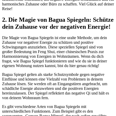
harmonisches ‌Zuhause ⁤oder Büro zu schaffen.⁣ Viel ⁢Glück ⁣auf ​deiner
⁤Reise!
2. Die Magie von Bagua Spiegeln: Schütze
dein Zuhause vor ⁢der negativen ​Energie!
Die Magie​ von Bagua Spiegeln⁤ ist eine uralte Methode, um dein
Zuhause vor negativer​ Energie zu schützen und positive
Schwingungen​ anzuziehen. Diese speziellen Spiegel sind von
großer Bedeutung im Feng Shui, einer‌ chinesischen⁤ Praxis zur
Harmonisierung von Energien in Wohnräumen. ​Wenn du ⁤dich
fragst, wie⁢ Bagua Spiegel ‌funktionieren und​ wie‌ du sie in deiner
eigenen Wohnung nutzen ​kannst, bist⁣ du hier genau richtig!
Bagua Spiegel⁤ gelten ⁢als⁣ starke Schutzsymbole gegen negative
Einflüsse⁤ und ​können eine ​Vielzahl von Problemen ‌in deinem
Zuhause lösen. Sie ⁣werden ⁣oft an ‌Eingangstüren‌ angebracht, um
‌schädliche Energie abzuwehren und die positiven Energien
⁢hereinzulassen. Der⁣ Spiegel reflektiert das negative Qi‌ und hält es
von deinem ⁣Wohnraum fern.
Es gibt verschiedene Arten von Bagua ‍Spiegeln mit
⁤unterschiedlichen Funktionen. Zum⁢ Beispiel gibt es den
sogenannten „Convex Bagua Mirror“, der nach außen gewölbte‌