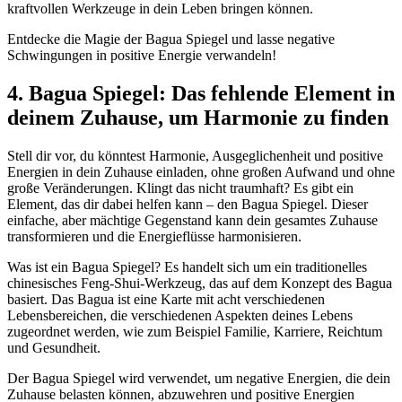
kraftvollen Werkzeuge in dein Leben bringen ​können.
Entdecke die Magie ‍der Bagua Spiegel und lasse negative
Schwingungen​ in positive‍ Energie ‍verwandeln!
4. Bagua Spiegel: Das fehlende Element in
deinem ​Zuhause, ⁤um⁣ Harmonie zu finden
Stell dir vor,‍ du‍ könntest⁣ Harmonie, Ausgeglichenheit und positive
Energien in dein Zuhause einladen, ohne großen Aufwand und⁢ ohne
große Veränderungen. Klingt das‍ nicht‍ traumhaft? Es gibt ein
Element, das dir dabei helfen kann – ‌den Bagua Spiegel. Dieser
einfache, aber mächtige Gegenstand kann dein gesamtes⁣ Zuhause
transformieren und‍ die Energieflüsse harmonisieren.
Was ist ⁤ein Bagua⁢ Spiegel? Es handelt sich um ein traditionelles
chinesisches Feng-Shui-Werkzeug,⁤ das auf ⁤dem Konzept des Bagua
‌basiert. Das Bagua ist eine Karte mit acht verschiedenen
Lebensbereichen, die verschiedenen ⁤Aspekten ⁢deines Lebens⁣
zugeordnet werden, wie zum Beispiel Familie,​ Karriere, Reichtum
und Gesundheit.
Der ‍Bagua ⁢Spiegel wird verwendet,⁤ um negative Energien,⁤ die ‌dein
Zuhause belasten können, abzuwehren und positive Energien