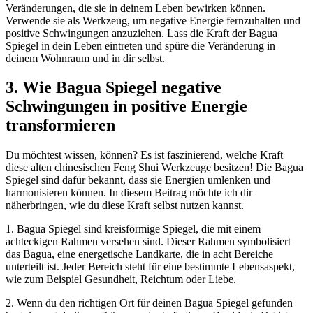
Veränderungen, die‌ sie in deinem‌ Leben bewirken ​können.
Verwende sie⁢ als‌ Werkzeug, um negative Energie fernzuhalten und ​
positive ⁢Schwingungen anzuziehen. Lass ‍die⁣ Kraft der ‌Bagua
Spiegel in dein Leben eintreten ​und spüre die Veränderung ‍in
deinem Wohnraum und in dir ‍selbst.
3. Wie Bagua Spiegel negative‌
Schwingungen in positive Energie
transformieren
Du​ möchtest wissen,​ ‍können? Es ist faszinierend, welche Kraft
diese alten chinesischen‌ Feng Shui Werkzeuge‌ besitzen! Die Bagua
Spiegel ​sind dafür bekannt, dass ⁣sie Energien umlenken und
harmonisieren können. In ‍diesem Beitrag möchte ich dir
näherbringen, wie du ⁣diese Kraft selbst nutzen kannst.
1. Bagua Spiegel sind kreisförmige Spiegel,‍ die mit einem
achteckigen Rahmen versehen sind. ‍Dieser Rahmen symbolisiert
das Bagua,⁣ eine‌ energetische Landkarte, die in acht Bereiche
unterteilt ist. ⁤Jeder Bereich‌ steht für eine bestimmte‌ Lebensaspekt,
wie ⁤zum Beispiel Gesundheit, Reichtum oder Liebe.
2. Wenn du ⁣den richtigen Ort ⁤für deinen​ Bagua Spiegel ​gefunden