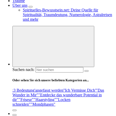
Träume
Über uns
Spirituelles-Bewusstsein.net: Deine Quelle für
Spiritualität, Traumdeutung, Numerologie, Astralreisen
und mehr
Suchen nach:
Oder sehen Sie sich unsere beliebten Kategorien an...
:3 Bedeutung
'angefasst werden'
'Ich Vermisse Dich'
"Das
Wunder in Mir"
"Entdecke das wunderbare Potential in
dir"
"Friseur"
"Haarstyling"
"Locken
schneiden"
"Mondphasen"