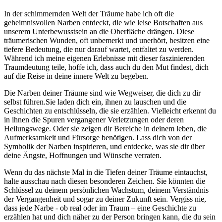
In der​ schimmernden Welt der Träume habe ich oft die
geheimnisvollen Narben entdeckt, die wie leise Botschaften aus
unserem Unterbewusstsein an die Oberfläche ⁣drängen. Diese
träumerischen Wunden, oft⁣ unbemerkt und unerhört, besitzen eine
tiefere Bedeutung, die nur darauf wartet, entfaltet zu werden.
Während⁣ ich ‌meine eigenen Erlebnisse mit dieser faszinierenden
Traumdeutung teile, hoffe ⁣ich, dass ​auch du ‍den‌ Mut findest, ⁢dich
auf​ die Reise⁢ in‌ deine innere Welt⁤ zu begeben.
Die Narben deiner‍ Träume sind wie Wegweiser,⁢ die dich zu dir
‌selbst führen.Sie laden dich ein, ihnen zu lauschen und die
Geschichten zu entschlüsseln, die‍ sie erzählen. Vielleicht erkennt du
in ihnen die Spuren ​vergangener Verletzungen oder ‌deren
Heilungswege. Oder sie zeigen⁣ dir‍ Bereiche in deinem leben, die
Aufmerksamkeit und Fürsorge benötigen.​ Lass ​dich ⁢von ‍der
Symbolik der ​Narben inspirieren, und entdecke, was sie dir über
deine Ängste, Hoffnungen und Wünsche verraten.
Wenn du​ das nächste Mal ‌in‍ die Tiefen deiner Träume eintauchst,
halte ‍ausschau nach diesen besonderen Zeichen.​ Sie könnten⁤ die
Schlüssel zu deinem persönlichen Wachstum, deinem Verständnis
der Vergangenheit und sogar zu deiner Zukunft sein. Vergiss nie,
dass‍ jede ⁣Narbe ‌- ob real oder im‌ Traum – eine Geschichte zu
⁤erzählen hat und dich näher zu der Person bringen kann, die du ‍sein