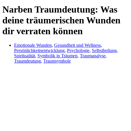
Narben Traumdeutung: Was
deine träumerischen Wunden
dir verraten können
Emotionale Wunden
,
Gesundheit und Wellness
,
Persönlichkeitsentwicklung
,
Psychologie
,
Selbstheilung
,
Spiritualität
,
Symbolik in Träumen
,
Traumanalyse
,
Traumdeutung
,
Traumsymbole