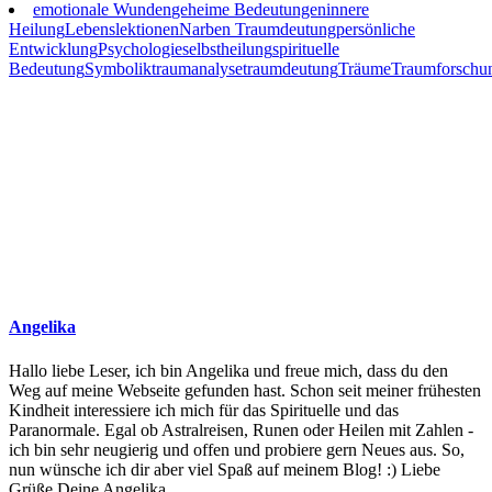
emotionale Wunden
geheime Bedeutungen
innere
Heilung
Lebenslektionen
Narben Traumdeutung
persönliche
Entwicklung
Psychologie
selbstheilung
spirituelle
Bedeutung
Symbolik
traumanalyse
traumdeutung
Träume
Traumforschu
Angelika
Hallo liebe Leser, ich bin Angelika und freue mich, dass du den
Weg auf meine Webseite gefunden hast. Schon seit meiner frühesten
Kindheit interessiere ich mich für das Spirituelle und das
Paranormale. Egal ob Astralreisen, Runen oder Heilen mit Zahlen -
ich bin sehr neugierig und offen und probiere gern Neues aus. So,
nun wünsche ich dir aber viel Spaß auf meinem Blog! :) Liebe
Grüße Deine Angelika