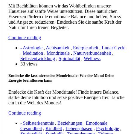
Mit Bachblüten können wir das Wohlbefinden unserer
Haustiere auf sanfte Weise unterstützen. Diese natürlichen
Essenzen fördern die emotionale Balance und helfen, Stress
und Angst zu reduzieren. Entdecken Sie die sanfte Kraft der
Natur für Ihren treuen Begleiter.
Continue reading
- Astrologie
,
Achtsamkeit
,
Energiearbeit
,
Lunar Cycle
,
Meditation
,
Mondrituale
,
Naturverbundenheit
,
Selbstentwicklung
,
Spiritualität
,
Wellness
33 views
Entdecke die faszinierenden Mondrituale: Wie der Mond Deine
Energie beeinflussen kann
Entdecke die Kraft der Mondrituale! Finde innere Balance,
stärke deine Intuition und setze positive Energien frei. Tauche
ein in die Welt des Mondes!
Continue reading
- Selbsterkenntnis
,
Beziehungen
,
Emotionale
Gesundheit
,
Kindheit
,
Lebensphasen
,
Psychologie
,
Spiritualität
,
Symbolik
,
Traumdeutung
,
Träume
,