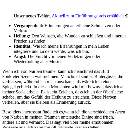
Unser neues T-Shirt.
Aktuell zum Einführungspreis erhältlich
:
Vergangenheit:
Erinnerungen ‍an erlittene ‌Schmerzen oder
Verluste.
Heilung:
Den​ Wunsch, ⁢alte Wunden zu schließen und⁤ inneren
Frieden zu ‍finden.
Identität:
Wie ich meine Erfahrungen in ⁢mein Leben
integriere⁣ und zu dem werde, ‍was ich bin.
Angst:
Die Furcht vor neuen Verletzungen⁢ oder
‍Wiederholung alter Muster.
Wenn​ ich​ von Narben träume, kann ich manchmal ⁣das Bild
⁤konkreter Szenen‍ wahrnehmen.‍ Manchmal sind es Blutergüsse, die
verblassen, während ich mich anschaue, als wäre ⁢ich in einen
Spiegel geblickt. In diesen ⁤Momenten wird mir bewusst, dass ich an
meiner ⁢Seele arbeite. Es ist ein Zeichen, dass ⁤ich an ​der Oberfläche
schabe, um das Gefühl der Heilung zu erreichen. Diese Narben⁢
verheilen, aber sie bleiben als⁤ Erinnerung zurück.
Besonders interessant finde ich es,wenn‌ ich die⁤ verschiedenen Arten⁣
von Narben⁤ in ​meinen Träumen untersuche.Einige sind frisch,
andere alt und ​vernarbt. Das sagt viel⁣ über meine emotionalen
Prozesse aus. Ich kann mir ⁤oft folgende ⁤Fragen stellen: