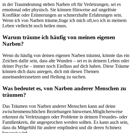
in der ‍Traumdeutung stehen Narben oft für Verletzungen, sei​ es
emotional oder physisch. Sie können Hinweise auf ungelöste
Konflikte oder Erinnerungen an schmerzhafte ‌Erfahrungen sein.
Wenn ich von ‍Narben träume,frage ich​ mich oft,wo‌ ich in meinem
Leben vielleicht noch heilen muss.
Warum träume ich ‍häufig von ⁣meinen eigenen‌
Narben?
Wenn du häufig⁢ von ‌deinen eigenen Narben träumst, könnte ‌das ein
Zeichen ​dafür sein,⁤ dass alte⁤ Wunden – sei es in deinem Leben‍ oder
deiner Psyche – immer noch Einfluss auf dich haben. ‍Diese Träume
können dich dazu anregen, ‌dich mit ⁣diesen Themen
auseinanderzusetzen und Heilung zu suchen.
Was bedeutet es, von Narben anderer Menschen zu
träumen?
Das Träumen von Narben anderer Menschen kann auf⁢ deine
zwischenmenschlichen Beziehungen ⁣hinweisen.Möglicherweise
erkennst du Verletzungen⁣ oder Probleme in deinem Freundes- ‍oder
Familienkreis, die angesprochen werden sollten. Es ⁤kann‍ auch ​sein,
dass ‍du Mitgefühl für‌ andere empfindest ⁢und dir deren Schmerz
bewusst wird.