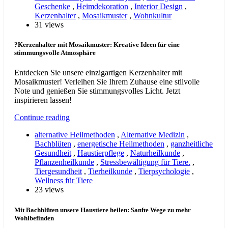
Geschenke
,
Heimdekoration
,
Interior Design
,
Kerzenhalter
,
Mosaikmuster
,
Wohnkultur
31 views
?Kerzenhalter mit Mosaikmuster: Kreative Ideen für eine
stimmungsvolle Atmosphäre
Entdecken Sie unsere einzigartigen Kerzenhalter mit
Mosaikmuster! Verleihen Sie Ihrem Zuhause eine stilvolle
Note und genießen Sie stimmungsvolles Licht. Jetzt
inspirieren lassen!
Continue reading
alternative Heilmethoden
,
Alternative Medizin
,
Bachblüten
,
energetische Heilmethoden
,
ganzheitliche
Gesundheit
,
Haustierpflege
,
Naturheilkunde
,
Pflanzenheilkunde
,
Stressbewältigung für Tiere.
,
Tiergesundheit
,
Tierheilkunde
,
Tierpsychologie
,
Wellness für Tiere
23 views
Mit Bachblüten unsere Haustiere heilen: Sanfte Wege zu mehr
Wohlbefinden