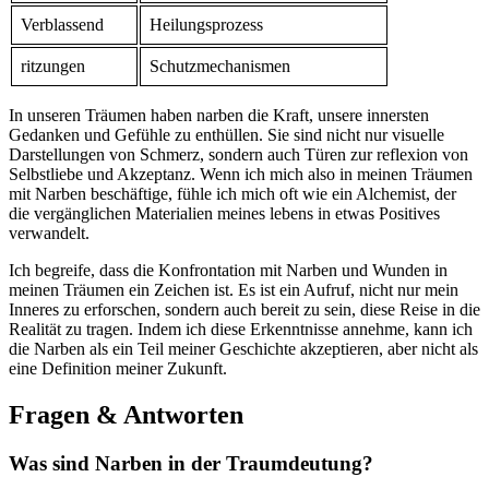
Verblassend
Heilungsprozess
ritzungen
Schutzmechanismen
In unseren Träumen haben narben die Kraft,⁤ unsere innersten
Gedanken und Gefühle zu enthüllen. Sie sind nicht ⁤nur visuelle
Darstellungen von Schmerz, sondern auch Türen ‌zur⁣ reflexion von
Selbstliebe und Akzeptanz. Wenn ich‍ mich also in ⁤meinen Träumen
mit Narben beschäftige, fühle ich mich oft wie ⁢ein Alchemist, der
die⁢ vergänglichen Materialien meines ⁣lebens in ‍etwas Positives
verwandelt.
Ich ‌begreife, dass die Konfrontation mit Narben und Wunden​ in⁣
meinen Träumen ein Zeichen⁢ ist. Es ist ein Aufruf, nicht ⁢nur mein
Inneres zu ​erforschen, sondern auch bereit zu sein,⁣ diese Reise in ⁤die
Realität zu tragen. Indem ich ⁣diese Erkenntnisse annehme, ​kann⁣ ich
die ​Narben als ein Teil meiner Geschichte⁢ akzeptieren, aber ‌nicht als
eine⁣ Definition meiner⁢ Zukunft.
Fragen & Antworten
Was⁢ sind ⁤Narben in ‌der ‍Traumdeutung?