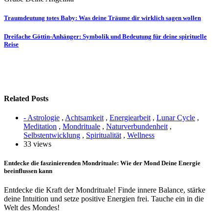
Beitragsnavigation
Traumdeutung totes Baby: Was deine Träume dir wirklich sagen wollen
Dreifache Göttin-Anhänger: Symbolik und Bedeutung für deine spirituelle
Reise
Related Posts
- Astrologie
,
Achtsamkeit
,
Energiearbeit
,
Lunar Cycle
,
Meditation
,
Mondrituale
,
Naturverbundenheit
,
Selbstentwicklung
,
Spiritualität
,
Wellness
33 views
Entdecke die faszinierenden Mondrituale: Wie der Mond Deine Energie
beeinflussen kann
Entdecke die Kraft der Mondrituale! Finde innere Balance, stärke
deine Intuition und setze positive Energien frei. Tauche ein in die
Welt des Mondes!