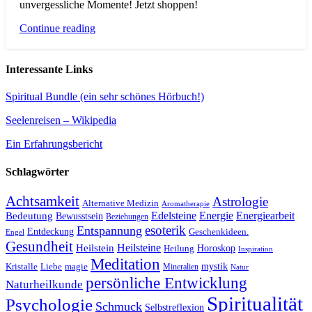
unvergessliche Momente! Jetzt shoppen!
Continue reading
Interessante Links
Spiritual Bundle (ein sehr schönes Hörbuch!)
Seelenreisen – Wikipedia
Ein Erfahrungsbericht
Schlagwörter
Achtsamkeit
Astrologie
Alternative Medizin
Aromatherapie
Edelsteine
Energie
Energiearbeit
Bedeutung
Bewusstsein
Beziehungen
esoterik
Entspannung
Entdeckung
Geschenkideen.
Engel
Gesundheit
Heilsteine
Heilstein
Horoskop
Heilung
Inspiration
Meditation
Kristalle
magie
mystik
Liebe
Mineralien
Natur
persönliche Entwicklung
Naturheilkunde
Spiritualität
Psychologie
Schmuck
Selbstreflexion