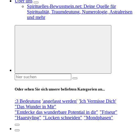
Über uns
Spirituelles-Bewusstsein.net: Deine Quelle für
Spiritualität, Traumdeutung, Numerologie, Astralreisen
und mehr
Suchen
nach:
Oder sehen Sie sich unsere beliebten Kategorien an...
:3 Bedeutung
'angefasst werden'
'Ich Vermisse Dich'
"Das Wunder in Mir"
"Entdecke das wunderbare Potential in dir"
"Friseur"
"Haarstyling"
"Locken schneiden"
"Mondphasen"