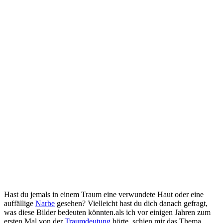
Hast du jemals in⁣ einem Traum eine ‌verwundete Haut oder eine
auffällige
Narbe
gesehen? Vielleicht hast du dich danach gefragt,
was diese Bilder bedeuten könnten.als ich ​vor einigen Jahren zum
ersten ⁢Mal von der
Traumdeutung
hörte, schien mir das Thema