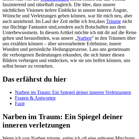
faszinierend⁣ und rätselhaft zugleich. Die Idee, dass unsere
nächtlichen Visionen tiefere Einblicke in unsere inneren ‌Ängste,
Wünsche‌ und Verletzungen geben ⁣können, war für mich neu, aber
auch anziehend. Im Lauf der Zeit stellte ich fest,dass
Träume
nicht
nur flüchtige Fantasien sind,sondern auch Botschaften aus dem
Unterbewusstsein. In diesem Artikel möchte ⁢ich mit⁤ dir‍ auf die Reise‍
gehen und herausfinden, was unsere „
Narben
“ in den Träumen über
uns ⁤erzählen können‌ – über unverarbeitete Erlebnisse, innere
Wunden und persönliche ⁢Heilungsprozesse. Lass uns gemeinsam
die​ verborgenen Bedeutungen erkunden, die sich hinter diesen
Bildern verbergen und entdecken,‌ wie sie⁣ uns helfen können, uns
selbst besser zu verstehen.
Das ​erfährst du hier
Narben im Traum:​ Ein Spiegel deiner inneren Verletzungen
Fragen &⁢ Antworten
Fazit
Narben im​ Traum: Ein Spiegel ⁢deiner
inneren verletzungen
Wenn ich von Narben⁤ träume, spüre ich ⁣oft eine seltsame Mischung