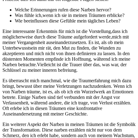
Welche​ Erinnerungen⁣ rufen diese Narben hervor?
Was fühle ich,wenn ich sie in ⁢meinen⁢ Träumen erblicke?
Wie beeinflussen ⁤diese Gefühle mein tägliches Leben?
Eine​ interessante ‌Erkenntnis für mich ist die Vorstellung,dass ich
möglicherweise durch⁢ diese Träume aufgefordert werde,mich mit
meiner Vergangenheit auseinanderzusetzen. Es ist, als ob ⁣mein⁢
Unterbewusstsein mir‌ rät, den Mut zu finden, ‌die Wunden zu
akzeptieren und​ mich nicht von ihnen ⁤definieren zu lassen. In den
düstersten⁣ Momenten empfinde ich Hoffnung, während ich meine
‍Narben betrachte.Vielleicht ist die⁤ Trauer über das, was war, der
⁢Schlüssel zu meiner inneren befreiung.
Es überrascht mich manchmal, wie die Traumerfahrung mich dazu
⁢bringt, bewusst über meine Verletzungen nachzudenken. ⁤Wenn ich
von ⁤Narben träume, ist es, als ob ich ein Wurzelwerk ‌an Emotionen
betrete. Einige Narben‌ sind tief verbunden mit der Angst vor
Verlassenheit, während andere, die ich‌ trage, ‌von Verlust erzählen.
Oft erlebe ich in diesen Träumen eine konfrontative
Auseinandersetzung mit meiner ‍Geschichte.
Ein⁤ weiterer Aspekt der Narben in meinen Träumen ist die Symbolik
der Transformation. Diese narben erzählen nicht nur von dem
Schmerz, den ich erlebt habe, sondern auch von meinem⁤ Wachstum,⁣