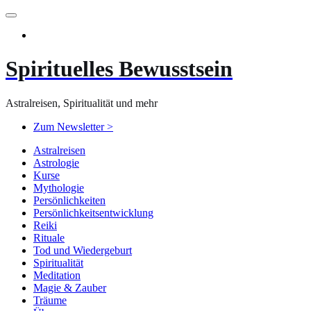
Zum
Inhalt
springen
Spirituelles Bewusstsein
Astralreisen, Spiritualität und mehr
Zum Newsletter >
Astralreisen
Astrologie
Kurse
Mythologie
Persönlichkeiten
Persönlichkeitsentwicklung
Reiki
Rituale
Tod und Wiedergeburt
Spiritualität
Meditation
Magie & Zauber
Träume