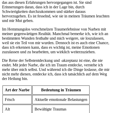
das ⁢aus diesen Erfahrungen hervorgegangen ist. ‍Sie sind
Erinnerungen daran, ​dass ich⁤ in‍ der‍ Lage bin, durch
Schwierigkeiten ⁤durchzukommen und stärker‍ daraus
hervorzugehen. ‌Es⁢ ist fesselnd, ⁣wie sie in meinen Träumen leuchten
und mir Mut geben.
Im Hemmungslos verschmelzen Traumerlebnisse von Narben mit⁢
meiner gegenwärtigen Realität. Manchmal bemerke ⁣ich, wie ich⁢ an⁣
bestimmten ⁢Wunden festhalte und mich weigere,⁤ sie ⁣loszulassen,
weil sie ein ‌Teil von mir wurden. Dennoch ist⁢ es auch ‍eine⁤ Chance,
dass ich erkennen ‌kann, dass es wichtig ist, meine Emotionen
zuzulassen und zu bearbeiten, um wirklich weiterzuziehen.
Die ⁢Reise ⁤der Selbstentdeckung und -akzeptanz ‌ist eine, ‌die nie
endet. Mit jeder Narbe, ‌die ich im‍ Traum entdecke, verstehe ich⁤
mehr über mich selbst. Und während ich die Dinge ⁣loslasse, die mir
nicht mehr dienen, entdecke ich, dass ich tatsächlich auf dem Weg
der Heilung bin.
Art der Narbe
Bedeutung in Träumen
Frisch
Aktuelle emotionale Belastungen
Alt
Bewältigte ‍Traumas