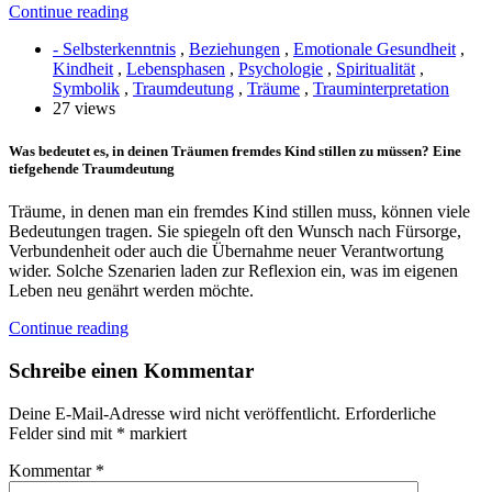
Continue reading
- Selbsterkenntnis
,
Beziehungen
,
Emotionale Gesundheit
,
Kindheit
,
Lebensphasen
,
Psychologie
,
Spiritualität
,
Symbolik
,
Traumdeutung
,
Träume
,
Trauminterpretation
27 views
Was bedeutet es, in deinen Träumen fremdes Kind stillen zu müssen? Eine
tiefgehende Traumdeutung
Träume, in denen man ein fremdes Kind stillen muss, können viele
Bedeutungen tragen. Sie spiegeln oft den Wunsch nach Fürsorge,
Verbundenheit oder auch die Übernahme neuer Verantwortung
wider. Solche Szenarien laden zur Reflexion ein, was im eigenen
Leben neu genährt werden möchte.
Continue reading
Schreibe einen Kommentar
Deine E-Mail-Adresse wird nicht veröffentlicht.
Erforderliche
Felder sind mit
*
markiert
Kommentar
*