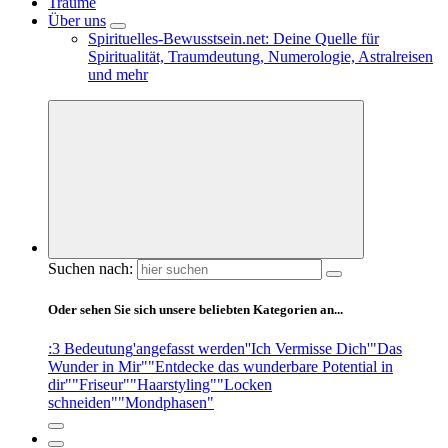
Träume
Über uns
Spirituelles-Bewusstsein.net: Deine Quelle für
Spiritualität, Traumdeutung, Numerologie, Astralreisen
und mehr
Suchen nach:
Oder sehen Sie sich unsere beliebten Kategorien an...
:3 Bedeutung
'angefasst werden'
'Ich Vermisse Dich'
"Das
Wunder in Mir"
"Entdecke das wunderbare Potential in
dir"
"Friseur"
"Haarstyling"
"Locken
schneiden"
"Mondphasen"