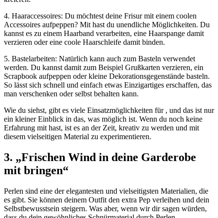
4. Haaraccessoires: Du möchtest deine Frisur mit einem coolen
Accessoires aufpeppen? Mit hast du unendliche Möglichkeiten. Du
kannst es zu einem Haarband verarbeiten, eine Haarspange damit
verzieren oder eine coole Haarschleife damit binden.
5. Bastelarbeiten: Natürlich kann auch zum Basteln verwendet
werden. Du kannst damit zum Beispiel Grußkarten verzieren, ein
Scrapbook aufpeppen oder kleine Dekorationsgegenstände basteln.
So lässt sich schnell und einfach etwas Einzigartiges erschaffen, das
man verschenken oder selbst behalten kann.
Wie du siehst, gibt es viele Einsatzmöglichkeiten für , und das ist nur
ein kleiner Einblick in das, was möglich ist. Wenn du noch keine
Erfahrung mit hast, ist es an der Zeit, kreativ zu werden und mit
diesem vielseitigen Material zu experimentieren.
3. „Frischen Wind in deine Garderobe
mit bringen“
Perlen sind eine der elegantesten und vielseitigsten Materialien, die
es gibt. Sie können deinem Outfit den extra Pep verleihen und dein
Selbstbewusstsein steigern. Was aber, wenn wir dir sagen würden,
dass du dein gewöhnliches Schnürmaterial durch Perlen-