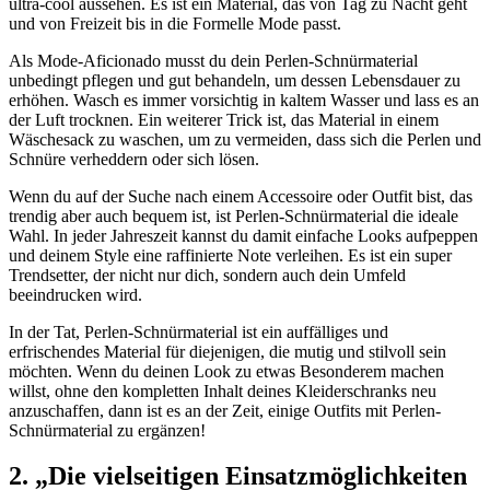
ultra-cool aussehen. Es ist ein Material, das von Tag zu Nacht geht
und von Freizeit bis in die Formelle Mode passt.
Als Mode-Aficionado musst du dein Perlen-Schnürmaterial
unbedingt pflegen und gut behandeln, um dessen Lebensdauer zu
erhöhen. Wasch es immer vorsichtig in kaltem Wasser und lass es an
der Luft trocknen. Ein weiterer Trick ist, das Material in einem
Wäschesack zu waschen, um zu vermeiden, dass sich die Perlen und
Schnüre verheddern oder sich lösen.
Wenn du auf der Suche nach einem Accessoire oder Outfit bist, das
trendig aber auch bequem ist, ist Perlen-Schnürmaterial die ideale
Wahl. In jeder Jahreszeit kannst du damit einfache Looks aufpeppen
und deinem Style eine raffinierte Note verleihen. Es ist ein super
Trendsetter, der nicht nur dich, sondern auch dein Umfeld
beeindrucken wird.
In der Tat, Perlen-Schnürmaterial ist ein auffälliges und
erfrischendes Material für diejenigen, die mutig und stilvoll sein
möchten. Wenn du deinen Look zu etwas Besonderem machen
willst, ohne den kompletten Inhalt deines Kleiderschranks neu
anzuschaffen, dann ist es an der Zeit, einige Outfits mit Perlen-
Schnürmaterial zu ergänzen!
2. „Die vielseitigen Einsatzmöglichkeiten