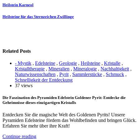
Heilstein Karneol
Heilsteine für das Sternzeichen Zwillinge
Related Posts
- Mystik
,
Edelsteine
,
Geologie
,
Heilsteine
,
Kristalle
,
Kristalltherapie
,
Mineralien
,
Mineralogie
,
Nachhaltigkeit
,
Naturwissenschaften
,
Pyrit
,
Sammlerstücke
,
Schmuck
,
Schnelligkeit der Entdeckung
37 views
Die Faszination des Pyramiden Edelstein Goldener Pyrit: Entdecke die
Geheimnisse dieses einzigartigen Kristalls
Entdecken Sie die magische Welt des Goldenen Pyrits! Unsere
Pyramiden Edelsteine fördern das Wohlbefinden und bringen Glück.
Erfahren Sie mehr über ihre Kraft!
Continue reading