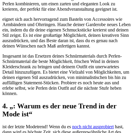
Perlen kombinieren, um einen zarten und eleganten Look zu
kreieren, der perfekt für eine Abendveranstaltung geeignet ist.
eignet sich auch hervorragend zum Basteln von Accessoires wie
Armbändern und Ohrringen. Hauche deiner Garderobe neues Leben
ein, indem du dir deine eigenen Schmuckstücke kreierst und deinen
Stil zeigst. Es ist eine großartige Möglichkeit, deinen kreativen Sinn
auszudrücken, und das Beste daran ist, dass du es genau nach
deinen Wünschen nach Maß anfertigen kannst.
Insgesamt ist das Ersetzen deines Schnürmaterials durch Perlen-
Schnürmaterial die beste Möglichkeit, frischen Wind in deinen
Kleiderschrank zu bringen und deinem Outfit ein unerwartetes
Detail hinzuzufügen. Es bietet eine Vielzahl von Möglichkeiten, um
deinen eigenen Stil auszudrücken, von minimalistischen bis hin zu
auffälligen Statement-Stücken. Probiere es noch heute aus und
erlebe selbst, wie Perlen dein Outfit auf die nächste Stufe heben
können.
4. „: Warum es der neue Trend in der
Mode ist“
ist der letzte Modetrend! Wenn du es
noch nicht ausprobiert
hast,
dann wird es höchste Zeit, sich diese außergewöhnliche Art des