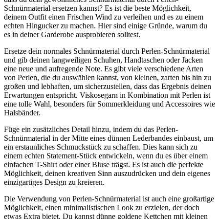
Schnürmaterial ersetzen kannst? Es ist die beste Möglichkeit,
deinem Outfit einen Frischen Wind zu verleihen und es zu einem
echten Hingucker zu machen. Hier sind einige Gründe, warum du
es in deiner Garderobe ausprobieren solltest.
Ersetze dein normales Schnürmaterial durch Perlen-Schnürmaterial
und gib deinen langweiligen Schuhen, Handtaschen oder Jacken
eine neue und aufregende Note. Es gibt viele verschiedene Arten
von Perlen, die du auswählen kannst, von kleinen, zarten bis hin zu
großen und lebhaften, um sicherzustellen, dass das Ergebnis deinen
Erwartungen entspricht. Viskosegarn in Kombination mit Perlen ist
eine tolle Wahl, besonders für Sommerkleidung und Accessoires wie
Halsbänder.
Füge ein zusätzliches Detail hinzu, indem du das Perlen-
Schnürmaterial in der Mitte eines dünnen Lederbandes einbaust, um
ein erstaunliches Schmuckstück zu schaffen. Dies kann sich zu
einem echten Statement-Stück entwickeln, wenn du es über einem
einfachen T-Shirt oder einer Bluse trägst. Es ist auch die perfekte
Möglichkeit, deinen kreativen Sinn auszudrücken und dein eigenes
einzigartiges Design zu kreieren.
Die Verwendung von Perlen-Schnürmaterial ist auch eine großartige
Möglichkeit, einen minimalistischen Look zu erzielen, der doch
etwas Extra bietet. Du kannst dünne goldene Kettchen mit kleinen