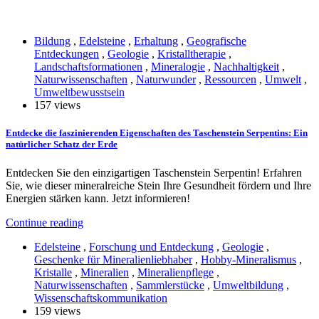
Bildung
,
Edelsteine
,
Erhaltung
,
Geografische
Entdeckungen
,
Geologie
,
Kristalltherapie
,
Landschaftsformationen
,
Mineralogie
,
Nachhaltigkeit
,
Naturwissenschaften
,
Naturwunder
,
Ressourcen
,
Umwelt
,
Umweltbewusstsein
157 views
Entdecke die faszinierenden Eigenschaften des Taschenstein Serpentins: Ein
natürlicher Schatz der Erde
Entdecken Sie den einzigartigen Taschenstein Serpentin! Erfahren
Sie, wie dieser mineralreiche Stein Ihre Gesundheit fördern und Ihre
Energien stärken kann. Jetzt informieren!
Continue reading
Edelsteine
,
Forschung und Entdeckung
,
Geologie
,
Geschenke für Mineralienliebhaber
,
Hobby-Mineralismus
,
Kristalle
,
Mineralien
,
Mineralienpflege
,
Naturwissenschaften
,
Sammlerstücke
,
Umweltbildung
,
Wissenschaftskommunikation
159 views