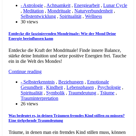
- Astrologie
,
Achtsamkeit
,
Energiearbeit
,
Lunar Cycle
,
Meditation
,
Mondrituale
,
Naturverbundenheit
,
Selbstentwicklung
,
Spiritualität
,
Wellness
30 views
Entdecke die faszinierenden Mondrituale: Wie der Mond Deine
Energie beeinflussen kann
Entdecke die Kraft der Mondrituale! Finde innere Balance,
stärke deine Intuition und setze positive Energien frei. Tauche
ein in die Welt des Mondes!
Continue reading
- Selbsterkenntnis
,
Beziehungen
,
Emotionale
Gesundheit
,
Kindheit
,
Lebensphasen
,
Psychologie
,
Spiritualität
,
Symbolik
,
Traumdeutung
,
Träume
,
Trauminterpretation
26 views
Was bedeutet es, in deinen Träumen fremdes Kind stillen zu müssen?
Eine tiefgehende Traumdeutung
Träume, in denen man ein fremdes Kind stillen muss, können