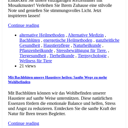
Entdecken Sie unsere einzigartigen Kerzenhalter mit
Mosaikmuster! Verleihen Sie Ihrem Zuhause eine stilvolle
Note und genießen Sie stimmungsvolles Licht. Jetzt
inspirieren lassen!
Continue reading
alternative Heilmethoden
,
Alternative Medizin
,
Bachblüten
,
energetische Heilmethoden
,
ganzheitliche
Gesundheit
,
Haustierpflege
,
Naturheilkunde
,
Pflanzenheilkunde
,
Stressbewältigung für Tiere.
,
Tiergesundheit
,
Tierheilkunde
,
Tierpsychologie
,
Wellness für Tiere
21 views
Mit Bachblüten unsere Haustiere heilen: Sanfte Wege zu mehr
Wohlbefinden
Mit Bachblüten können wir das Wohlbefinden unserer
Haustiere auf sanfte Weise unterstützen. Diese natürlichen
Essenzen fördern die emotionale Balance und helfen, Stress
und Angst zu reduzieren. Entdecken Sie die sanfte Kraft der
Natur für Ihren treuen Begleiter.
Continue reading