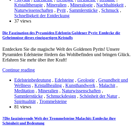
Kristalltherapie
,
Mineralien
,
Mineralogie
,
Nachhaltigkeit
,
Naturwissenschaften
,
Pyrit
,
Sammlerstücke
,
Schmuck
,
Schnelligkeit der Entdeckung
37 views
Die Faszination des Pyramiden Edelstein Goldener Pyrit: Entdecke die
Geheimnisse dieses einzigartigen Kristalls
Entdecken Sie die magische Welt des Goldenen Pyrits! Unsere
Pyramiden Edelsteine fördern das Wohlbefinden und bringen Glück.
Erfahren Sie mehr über ihre Kraft!
Continue reading
Edelsteinbedeutung
,
Edelsteine
,
Geologie
,
Gesundheit und
Wellness
,
Kristallhealing
,
Kunsthandwerk
,
Malachit
,
Meditation
,
Mineralien
,
Naturwissenschaften
,
Sammlerstücke
,
Schmuckdesign
,
Schönheit der Natur
,
Spiritualität
,
Trommelsteine
81 views
?Die faszinierende Welt der Trommelsteine Malachit: Entdecke ihre
Schönheit und Bedeutung