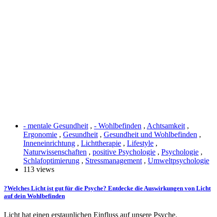
- mentale Gesundheit
,
- Wohlbefinden
,
Achtsamkeit
,
Ergonomie
,
Gesundheit
,
Gesundheit und Wohlbefinden
,
Inneneinrichtung
,
Lichttherapie
,
Lifestyle
,
Naturwissenschaften
,
positive Psychologie
,
Psychologie
,
Schlafoptimierung
,
Stressmanagement
,
Umweltpsychologie
113 views
?Welches Licht ist gut für die Psyche? Entdecke die Auswirkungen von Licht
auf dein Wohlbefinden
Licht hat einen erstaunlichen Einfluss auf unsere Psyche.