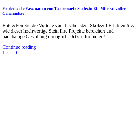
Entdecke die Faszination von Taschenstein Skolezit: Ein Mineral voller
Geheimnisse!
Entdecken Sie die Vorteile von Taschenstein Skolezit! Erfahren Sie,
wie dieser hochwertige Stein Ihre Projekte bereichert und
nachhaltige Gestaltung ermöglicht. Jetzt informieren!
Continue reading
Seitennummerierung
1
2
…
6
der
Beiträge