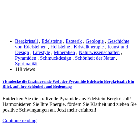
Bergkristall
,
Edelsteine
,
Esoterik
,
Geologie
,
Geschichte
von Edelsteinen
,
Heilsteine
,
Kristalltherapie
,
Kunst und
Design
,
Lifestyle
,
Mineralien
,
Naturwissenschaften
,
Pyramiden
,
Schmuckdesign
,
Schönheit der Natur
,
Spiritualität
118 views
?Entdecke die faszinierende Welt der Pyramide Edelstein Bergkristall: Ein
Blick auf ihre Schönheit und Bedeutung
Entdecken Sie die kraftvolle Pyramide aus Edelstein Bergkristall!
Harmonisieren Sie Ihre Energie, fördern Sie Klarheit und ziehen Sie
positive Schwingungen an. Jetzt mehr erfahren!
Continue reading