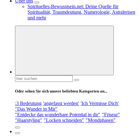
Über uns
Spirituelles-Bewusstsein.net: Deine Quelle für
Spiritualität, Traumdeutung, Numerologie, Astralreisen
und mehr
Suchen
nach:
Oder sehen Sie sich unsere beliebten Kategorien an...
:3 Bedeutung
'angefasst werden'
'Ich Vermisse Dich'
"Das Wunder in Mir"
"Entdecke das wunderbare Potential in dir"
"Friseur"
"Haarstyling"
"Locken schneiden"
"Mondphasen"