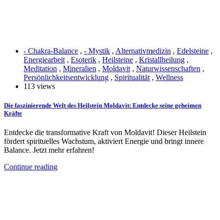
- Chakra-Balance
,
- Mystik
,
Alternativmedizin
,
Edelsteine
,
Energiearbeit
,
Esoterik
,
Heilsteine
,
Kristallheilung
,
Meditation
,
Mineralien
,
Moldavit
,
Naturwissenschaften
,
Persönlichkeitsentwicklung
,
Spiritualität
,
Wellness
113 views
Die faszinierende Welt des Heilstein Moldavit: Entdecke seine geheimen
Kräfte
Entdecke die transformative Kraft von Moldavit! Dieser Heilstein
fördert spirituelles Wachstum, aktiviert Energie und bringt innere
Balance. Jetzt mehr erfahren!
Continue reading