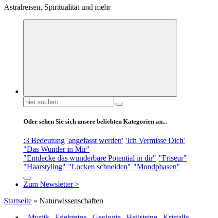
Astralreisen, Spiritualität und mehr
Suchen
nach:
Oder sehen Sie sich unsere beliebten Kategorien an...
:3 Bedeutung
'angefasst werden'
'Ich Vermisse Dich'
"Das Wunder in Mir"
"Entdecke das wunderbare Potential in dir"
"Friseur"
"Haarstyling"
"Locken schneiden"
"Mondphasen"
Zum Newsletter >
Startseite
»
Naturwissenschaften
- Mystik
,
Edelsteine
,
Geologie
,
Heilsteine
,
Kristalle
,