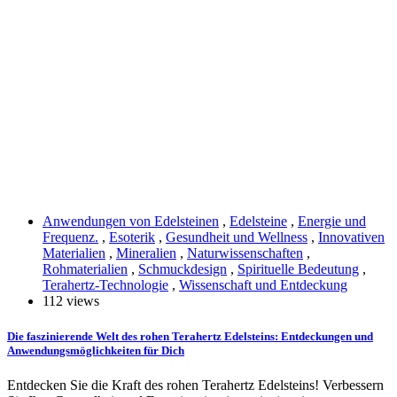
Anwendungen von Edelsteinen
,
Edelsteine
,
Energie und
Frequenz.
,
Esoterik
,
Gesundheit und Wellness
,
Innovativen
Materialien
,
Mineralien
,
Naturwissenschaften
,
Rohmaterialien
,
Schmuckdesign
,
Spirituelle Bedeutung
,
Terahertz-Technologie
,
Wissenschaft und Entdeckung
112 views
Die faszinierende Welt des rohen Terahertz Edelsteins: Entdeckungen und
Anwendungsmöglichkeiten für Dich
Entdecken Sie die Kraft des rohen Terahertz Edelsteins! Verbessern