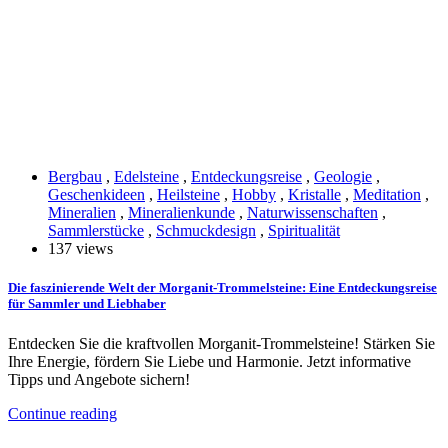
Bergbau
,
Edelsteine
,
Entdeckungsreise
,
Geologie
,
Geschenkideen
,
Heilsteine
,
Hobby
,
Kristalle
,
Meditation
,
Mineralien
,
Mineralienkunde
,
Naturwissenschaften
,
Sammlerstücke
,
Schmuckdesign
,
Spiritualität
137 views
Die faszinierende Welt der Morganit-Trommelsteine: Eine Entdeckungsreise
für Sammler und Liebhaber
Entdecken Sie die kraftvollen Morganit-Trommelsteine! Stärken Sie
Ihre Energie, fördern Sie Liebe und Harmonie. Jetzt informative
Tipps und Angebote sichern!
Continue reading