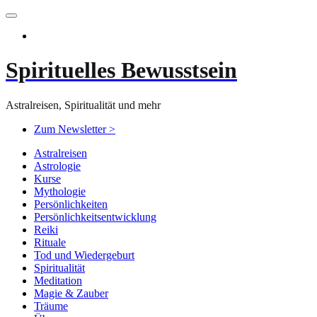
Zum
Inhalt
springen
Spirituelles Bewusstsein
Astralreisen, Spiritualität und mehr
Zum Newsletter >
Astralreisen
Astrologie
Kurse
Mythologie
Persönlichkeiten
Persönlichkeitsentwicklung
Reiki
Rituale
Tod und Wiedergeburt
Spiritualität
Meditation
Magie & Zauber
Träume