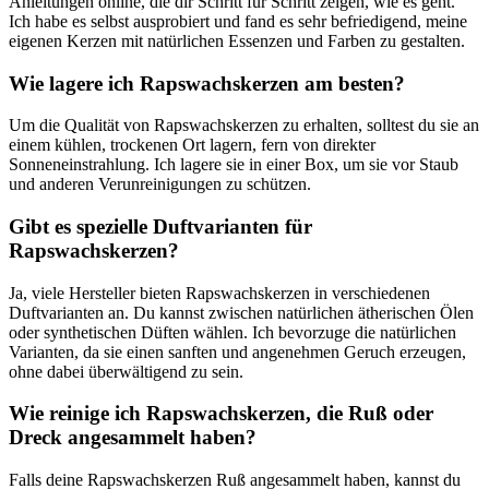
Anleitungen online, die dir Schritt für Schritt zeigen, wie es ⁤geht.
Ich habe‌ es selbst ​ausprobiert und fand ​es sehr befriedigend, meine
eigenen Kerzen mit natürlichen Essenzen und Farben zu gestalten.
Wie lagere ich Rapswachskerzen ⁤am besten?
Um die Qualität von Rapswachskerzen zu erhalten, solltest du ‍sie an
einem kühlen, trockenen Ort lagern, fern von direkter
Sonneneinstrahlung. Ich‍ lagere sie in einer ⁣Box, um sie vor Staub
und anderen Verunreinigungen zu schützen.
Gibt es spezielle Duftvarianten für
⁤Rapswachskerzen?
Ja, viele Hersteller bieten ​Rapswachskerzen in verschiedenen
Duftvarianten an. Du kannst zwischen natürlichen ätherischen Ölen
oder synthetischen Düften ​wählen. Ich ⁤bevorzuge die natürlichen
Varianten, da sie einen sanften und angenehmen Geruch erzeugen,
ohne⁣ dabei ​überwältigend zu sein.
Wie ‍reinige ⁣ich Rapswachskerzen, die Ruß oder
Dreck angesammelt‍ haben?
Falls deine Rapswachskerzen Ruß ⁤angesammelt haben, ⁢kannst‍ du