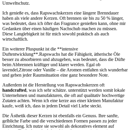
Umweltschutz.
Ich genieße ​es, dass Rapswachskerzen eine längere Brenndauer‌
haben ⁤als⁢ viele andere ‍Kerzen. Oft brennen sie bis zu 50 % länger,
was bedeutet, dass ich öfter das Fragrance‌ genießen kann, ohne⁢ mir
Gedanken über einen⁢ häufigen ⁢Nachschub⁣ machen zu müssen.
Diese Langlebigkeit ist für mich sowohl praktisch als auch
wirtschaftlich.
Ein weiterer Pluspunkt ist die‌ **intensive
Duftentwicklung**.Rapswachs hat die ​Fähigkeit, ätherische Öle
besser zu absorbieren und abzugeben, was bedeutet, dass die Düfte
beim Abbrennen kräftiger und klarer⁤ werden. Egal ob ​
lavendel,Zitrone oder Vanille – die⁤ Aromen entfalten sich wunderbar
und geben jeder Raumsituation eine ganz besondere Note.
Außerdem ist die Herstellung von⁤ Rapswachskerzen oft
handcrafted
, was ich sehr schätze.‍ unterstützt ⁢werden somit lokale
‍Unternehmen und manufakturen, die oft‍ auf qualitativ hochwertige
Zutaten achten. Wenn ⁤ich eine kerze aus ⁣einer kleinen Manufaktur
kaufe, weiß ich, dass in jedem Detail viel‌ Liebe steckt.
Die Ästhetik dieser Kerzen ist ebenfalls ⁢ein Genuss. Ihre sanfte,
gelbliche Farbe⁣ und die verschiedenen Formen passen zu jeder
Einrichtung. Ich nutze sie sowohl als⁣ dekoratives ⁢element auf