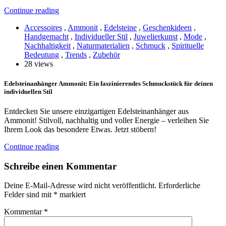
Continue reading
Accessoires
,
Ammonit
,
Edelsteine
,
Geschenkideen
,
Handgemacht
,
Individueller Stil
,
Juwelierkunst
,
Mode
,
Nachhaltigkeit
,
Naturmaterialien
,
Schmuck
,
Spirituelle
Bedeutung
,
Trends
,
Zubehör
28 views
Edelsteinanhänger Ammonit: Ein faszinierendes Schmuckstück für deinen
individuellen Stil
Entdecken Sie unsere einzigartigen Edelsteinanhänger aus
Ammonit! Stilvoll, nachhaltig und voller Energie – verleihen Sie
Ihrem Look das besondere Etwas. Jetzt stöbern!
Continue reading
Schreibe einen Kommentar
Deine E-Mail-Adresse wird nicht veröffentlicht.
Erforderliche
Felder sind mit
*
markiert
Kommentar
*