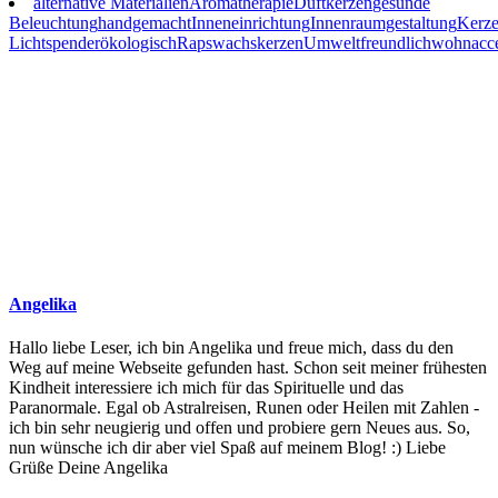
alternative Materialien
Aromatherapie
Duftkerzen
gesunde
Beleuchtung
handgemacht
Inneneinrichtung
Innenraumgestaltung
Kerz
Lichtspender
ökologisch
Rapswachskerzen
Umweltfreundlich
wohnacce
Angelika
Hallo liebe Leser, ich bin Angelika und freue mich, dass du den
Weg auf meine Webseite gefunden hast. Schon seit meiner frühesten
Kindheit interessiere ich mich für das Spirituelle und das
Paranormale. Egal ob Astralreisen, Runen oder Heilen mit Zahlen -
ich bin sehr neugierig und offen und probiere gern Neues aus. So,
nun wünsche ich dir aber viel Spaß auf meinem Blog! :) Liebe
Grüße Deine Angelika