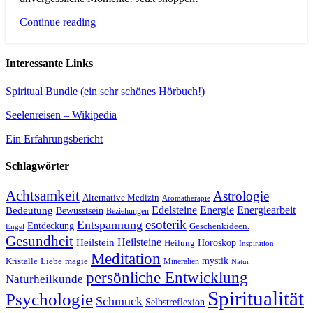
Continue reading
Interessante Links
Spiritual Bundle (ein sehr schönes Hörbuch!)
Seelenreisen – Wikipedia
Ein Erfahrungsbericht
Schlagwörter
Achtsamkeit
Astrologie
Alternative Medizin
Aromatherapie
Edelsteine
Energie
Energiearbeit
Bedeutung
Bewusstsein
Beziehungen
esoterik
Entspannung
Entdeckung
Geschenkideen.
Engel
Gesundheit
Heilsteine
Heilstein
Horoskop
Heilung
Inspiration
Meditation
Kristalle
magie
mystik
Liebe
Mineralien
Natur
persönliche Entwicklung
Naturheilkunde
Spiritualität
Psychologie
Schmuck
Selbstreflexion