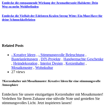
Beitragsnavigation
Entdecke die entspannende Wirkung der Aromatherapie-Halskette: Dein
Weg zu mehr Wohlbefinden
Entdecke die Vielfalt der Edelsteen Kralen Streng Witte: Ein Must-Have für
deine Schmuckkollektion
Related Posts
- Kreative Ideen
,
- Stimmungsvolle Beleuchtung
,
Bastelanleitungen
,
DIY-Projekte
,
Handgemachte Geschenke
,
Heimdekoration
,
Interior Design
,
Kerzenhalter
,
Mosaikmuster
,
Wohnkultur
27 views
?Kerzenhalter mit Mosaikmuster: Kreative Ideen für eine stimmungsvolle
Atmosphäre
Entdecken Sie unsere einzigartigen Kerzenhalter mit Mosaikmuster!
Verleihen Sie Ihrem Zuhause eine stilvolle Note und genießen Sie
stimmungsvolles Licht. Jetzt inspirieren lassen!