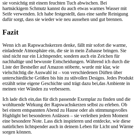
sie vorsichtig mit ⁤einem feuchten Tuch abwischen. Bei
hartnäckigem Schmutz kannst du‍ auch ​etwas warmes ⁤Wasser mit‌
Seife verwenden. Ich habe festgestellt, dass eine ‍sanfte Reinigung
dafür​ sorgt, dass sie wieder wie neu aussehen und ⁣gut ⁢brennen.
Fazit
Wenn ich an Rapswachskerzen denke, fällt mir sofort die warme,
einladende Atmosphäre ein, die sie in mein Zuhause ⁤bringen.​ Sie
sind nicht nur ein Lichtspender, sondern‍ auch ein Zeichen ​für
nachhaltige und bewusste Entscheidungen. Während ich ⁤durch ⁣die
Liste der Bestseller⁣ auf Amazon ⁢stöberte, wurde mir klar, wie
vielschichtig ‍die Auswahl ist – von verschiedenen Düften über
unterschiedliche Größen⁤ bis hin zu stilvollen Designs. ‌Jedes Produkt
erzählt seine ⁢eigene Geschichte und trägt dazu bei,das Ambiente in
meinen vier​ Wänden zu verbessern.
Ich lade dich ein,das für dich passende Exemplar zu finden und die‌
wohltuende ⁤Wirkung der Rapswachskerzen selbst‌ zu ​erleben. Ob
bei einem entspannten Abend ‌zu Hause oder als stimmungsvolles
Highlight bei besonderen Anlässen – sie verleihen jedem Moment
eine besondere Note. ⁣Lass dich inspirieren und entdecke, wie diese‌
natürlichen lichtspender ‌auch in ⁢deinem⁤ Leben für Licht und Wärme
sorgen können.