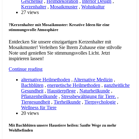
Geschenke
,
Heimdekoration
,
Interior Design
,
Kerzenhalter
,
Mosaikmuster
,
Wohnkultur
27 views
?Kerzenhalter mit Mosaikmuster: Kreative Ideen für eine
stimmungsvolle Atmosphäre
Entdecken Sie unsere einzigartigen Kerzenhalter mit
Mosaikmuster! Verleihen Sie Ihrem Zuhause eine stilvolle
Note und genießen Sie stimmungsvolles Licht. Jetzt
inspirieren lassen!
Continue reading
alternative Heilmethoden
,
Alternative Medizin
,
Bachblüten
,
energetische Heilmethoden
,
ganzheitliche
Gesundheit
,
Haustierpflege
,
Naturheilkunde
,
Pflanzenheilkunde
,
Stressbewältigung für Tiere.
,
Tiergesundheit
,
Tierheilkunde
,
Tierpsychologie
,
Wellness für Tiere
20 views
Mit Bachblüten unsere Haustiere heilen: Sanfte Wege zu mehr
Wohlbefinden