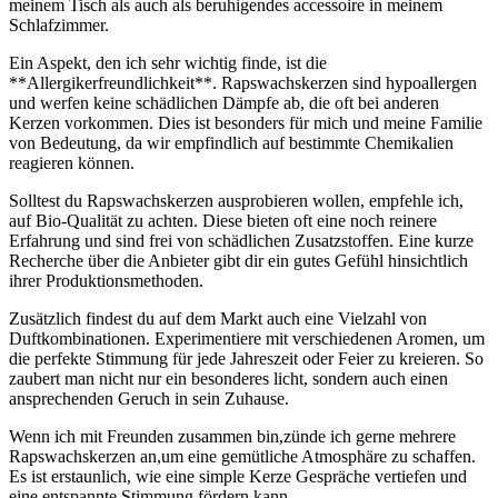
meinem Tisch als auch als beruhigendes accessoire in meinem​
Schlafzimmer.
Ein Aspekt, den ich sehr wichtig finde, ist die
**Allergikerfreundlichkeit**. Rapswachskerzen sind ⁢hypoallergen
und werfen keine⁤ schädlichen Dämpfe ⁣ab, die oft⁤ bei anderen
Kerzen vorkommen. Dies ist besonders für mich ​und meine Familie
von ⁢Bedeutung, da wir empfindlich auf bestimmte ‍Chemikalien
reagieren können.
Solltest du Rapswachskerzen ausprobieren wollen, empfehle ich,
auf Bio-Qualität zu⁣ achten. Diese bieten oft eine noch reinere
Erfahrung​ und sind frei von schädlichen Zusatzstoffen. Eine⁣ kurze
Recherche über die Anbieter gibt dir ein gutes Gefühl hinsichtlich
ihrer Produktionsmethoden.
Zusätzlich findest du auf dem Markt auch eine Vielzahl von
Duftkombinationen. Experimentiere mit verschiedenen Aromen,‍ um
die ‍perfekte Stimmung ⁣für jede Jahreszeit oder Feier zu kreieren. So
zaubert man nicht​ nur ein besonderes licht, sondern auch einen
ansprechenden Geruch in sein Zuhause.
Wenn ich mit Freunden zusammen bin,zünde ich gerne mehrere
Rapswachskerzen an,um eine gemütliche ‍Atmosphäre zu ⁢schaffen.‌
Es ist erstaunlich, wie‌ eine simple Kerze Gespräche vertiefen und
eine entspannte Stimmung fördern kann.