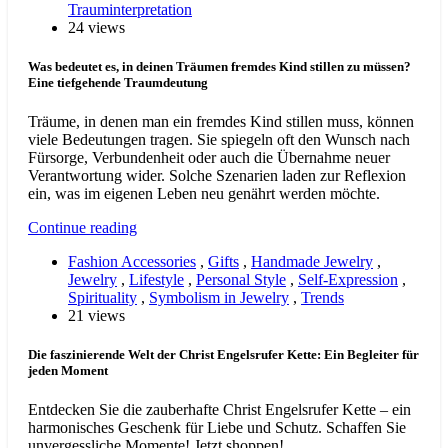
Trauminterpretation
24 views
Was bedeutet es, in deinen Träumen fremdes Kind stillen zu müssen?
Eine tiefgehende Traumdeutung
Träume, in denen man ein fremdes Kind stillen muss, können
viele Bedeutungen tragen. Sie spiegeln oft den Wunsch nach
Fürsorge, Verbundenheit oder auch die Übernahme neuer
Verantwortung wider. Solche Szenarien laden zur Reflexion
ein, was im eigenen Leben neu genährt werden möchte.
Continue reading
Fashion Accessories
,
Gifts
,
Handmade Jewelry
,
Jewelry
,
Lifestyle
,
Personal Style
,
Self-Expression
,
Spirituality
,
Symbolism in Jewelry
,
Trends
21 views
Die faszinierende Welt der Christ Engelsrufer Kette: Ein Begleiter für
jeden Moment
Entdecken Sie die zauberhafte Christ Engelsrufer Kette – ein
harmonisches Geschenk für Liebe und Schutz. Schaffen Sie
unvergessliche Momente! Jetzt shoppen!