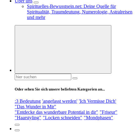
Über uns
Spirituelles-Bewusstsein.net: Deine Quelle für
Spiritualität, Traumdeutung, Numerologie, Astralreisen
und mehr
Suchen
nach:
Oder sehen Sie sich unsere beliebten Kategorien an...
:3 Bedeutung
'angefasst werden'
'Ich Vermisse Dich'
"Das Wunder in Mir"
"Entdecke das wunderbare Potential in dir"
"Friseur"
"Haarstyling"
"Locken schneiden"
"Mondphasen"