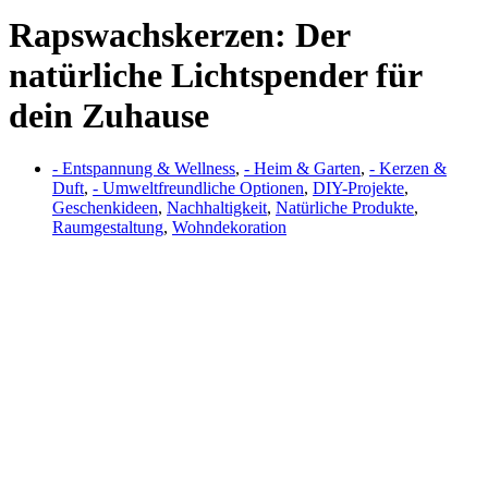
Rapswachskerzen: Der
natürliche Lichtspender für
dein Zuhause
- Entspannung & Wellness
,
- Heim & Garten
,
- Kerzen &
Duft
,
- Umweltfreundliche Optionen
,
DIY-Projekte
,
Geschenkideen
,
Nachhaltigkeit
,
Natürliche Produkte
,
Raumgestaltung
,
Wohndekoration