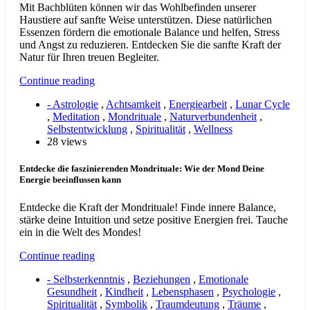
Mit Bachblüten können wir das Wohlbefinden unserer
Haustiere auf sanfte Weise unterstützen. Diese natürlichen
Essenzen fördern die emotionale Balance und helfen, Stress
und Angst zu reduzieren. Entdecken Sie die sanfte Kraft der
Natur für Ihren treuen Begleiter.
Continue reading
- Astrologie
,
Achtsamkeit
,
Energiearbeit
,
Lunar Cycle
,
Meditation
,
Mondrituale
,
Naturverbundenheit
,
Selbstentwicklung
,
Spiritualität
,
Wellness
28 views
Entdecke die faszinierenden Mondrituale: Wie der Mond Deine
Energie beeinflussen kann
Entdecke die Kraft der Mondrituale! Finde innere Balance,
stärke deine Intuition und setze positive Energien frei. Tauche
ein in die Welt des Mondes!
Continue reading
- Selbsterkenntnis
,
Beziehungen
,
Emotionale
Gesundheit
,
Kindheit
,
Lebensphasen
,
Psychologie
,
Spiritualität
,
Symbolik
,
Traumdeutung
,
Träume
,