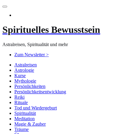
Zum
Inhalt
springen
Spirituelles Bewusstsein
Astralreisen, Spiritualität und mehr
Zum Newsletter >
Astralreisen
Astrologie
Kurse
Mythologie
Persönlichkeiten
Persönlichkeitsentwicklung
Reiki
Rituale
Tod und Wiedergeburt
Spiritualität
Meditation
Magie & Zauber
Träume