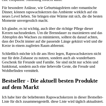
Für besondere Anlässe, wie Geburtstagsfeiern oder romantische
Dinner, können rapswachskerzen das Ambiente‍ wirklich auf ein
neues Level heben. Sie bringen eine Wärme mit sich, die die besten
Momente unvergesslich macht.
Ich glaube, ‌es ist⁤ wichtig, auch ‌über ⁣die richtige Pflege dieser
Kerzen nachzudenken. Um die⁤ Brenndauer zu maximieren und‍ das
Abtropfen‌ des ⁤Wachses zu minimieren, solltest du darauf achten,
dass der Docht immer auf⁣ die passende Länge gekürzt wird und die
Kerze in einem⁣ zugfreien Raum abbrennt.
Schließlich⁣ möchte ich dir ans Herz legen, Rapswachskerzen nicht
nur für dein⁢ Zuhause zu nutzen, sondern auch als wunderbares
Geschenk für Freunde und Familie. Sie sind nicht nur schön und
funktional, sondern auch eine liebevolle Geste, die Freude und
Wohlbefinden vermittelt.
Bestseller ⁤- Die aktuell besten Produkte ​
auf ⁤dem⁣ Markt
Ich habe hier ‌die beliebtesten Rapswachskerzen in dieser Bestseller-
Liste für dich zusammengestellt. diese Liste wird täglich aktualisiert.