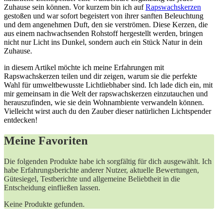
Zuhause sein können. Vor kurzem bin ich⁤ auf ⁣
Rapswachskerzen
gestoßen und war sofort begeistert von ihrer sanften Beleuchtung
⁣und dem angenehmen Duft, den sie verströmen.‌ Diese Kerzen, die
aus⁣ einem nachwachsenden Rohstoff ⁤hergestellt werden, bringen
nicht nur‍ Licht ins Dunkel, sondern auch ein Stück Natur in dein
Zuhause.
in ‍diesem Artikel möchte ich meine Erfahrungen mit
Rapswachskerzen teilen ⁢und dir zeigen, warum sie die perfekte
Wahl für umweltbewusste Lichtliebhaber ⁤sind. Ich lade dich ein, mit
mir ‌gemeinsam ​in die Welt der rapswachskerzen einzutauchen und
herauszufinden, wie sie dein Wohnambiente verwandeln können.‍
Vielleicht ​wirst‍ auch​ du den Zauber dieser natürlichen Lichtspender
⁤entdecken!
Meine Favoriten
Die folgenden ⁤Produkte habe ich ​sorgfältig für dich ausgewählt. Ich
habe ‌Erfahrungsberichte anderer Nutzer, aktuelle Bewertungen,
Gütesiegel,​ Testberichte und allgemeine Beliebtheit in die ​
Entscheidung einfließen ​lassen.
Keine Produkte gefunden.