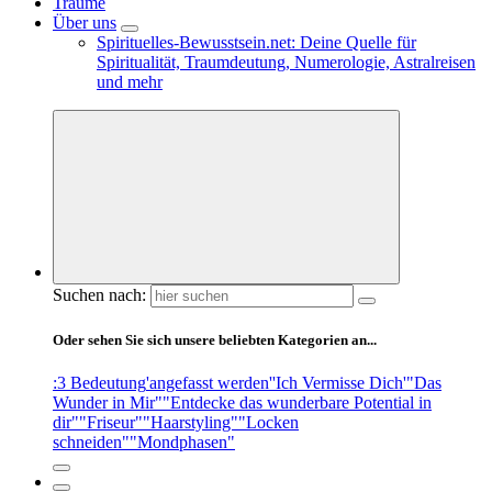
Träume
Über uns
Spirituelles-Bewusstsein.net: Deine Quelle für
Spiritualität, Traumdeutung, Numerologie, Astralreisen
und mehr
Suchen nach:
Oder sehen Sie sich unsere beliebten Kategorien an...
:3 Bedeutung
'angefasst werden'
'Ich Vermisse Dich'
"Das
Wunder in Mir"
"Entdecke das wunderbare Potential in
dir"
"Friseur"
"Haarstyling"
"Locken
schneiden"
"Mondphasen"