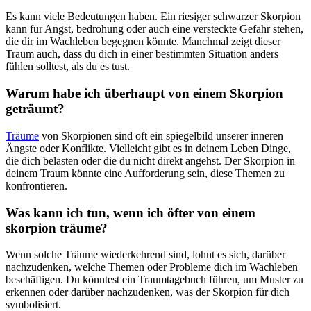
Es kann viele​ Bedeutungen haben. ​Ein riesiger schwarzer Skorpion
kann‍ für Angst, bedrohung oder auch eine​ versteckte Gefahr ‌stehen,
die‌ dir⁣ im Wachleben ‍begegnen könnte. ⁣Manchmal ‍zeigt dieser
Traum auch,⁣ dass du⁤ dich in einer‍ bestimmten Situation anders
fühlen solltest, als du‌ es ​tust.
Warum habe ich überhaupt von einem Skorpion
geträumt?
Träume
von Skorpionen sind oft ⁣ein spiegelbild unserer inneren
Ängste oder⁣ Konflikte. Vielleicht gibt es in deinem Leben ⁣Dinge,
die dich belasten oder die‌ du‌ nicht direkt angehst.‍ Der⁤ Skorpion in
deinem ⁢Traum ⁢könnte eine ​Aufforderung sein, diese Themen zu
‌konfrontieren.
Was kann ich ⁢tun, ⁣wenn ich ​öfter ‌von einem
skorpion träume?
Wenn ‌solche Träume wiederkehrend sind,⁤ lohnt es sich, darüber
nachzudenken,‌ welche Themen oder Probleme dich im Wachleben
beschäftigen. Du⁤ könntest ⁤ein Traumtagebuch führen, um Muster zu
erkennen⁢ oder⁣ darüber nachzudenken, was der Skorpion für dich
symbolisiert.