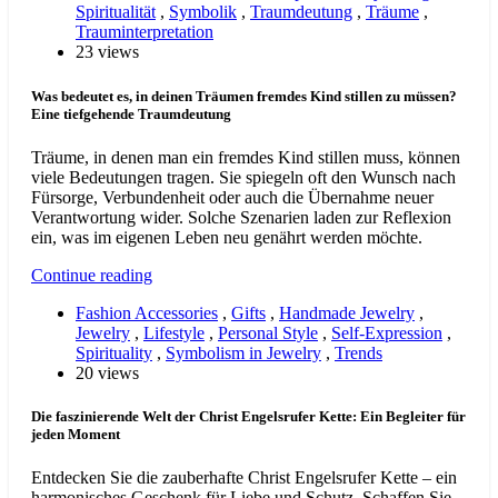
Spiritualität
,
Symbolik
,
Traumdeutung
,
Träume
,
Trauminterpretation
23 views
Was bedeutet es, in deinen Träumen fremdes Kind stillen zu müssen?
Eine tiefgehende Traumdeutung
Träume, in denen man ein fremdes Kind stillen muss, können
viele Bedeutungen tragen. Sie spiegeln oft den Wunsch nach
Fürsorge, Verbundenheit oder auch die Übernahme neuer
Verantwortung wider. Solche Szenarien laden zur Reflexion
ein, was im eigenen Leben neu genährt werden möchte.
Continue reading
Fashion Accessories
,
Gifts
,
Handmade Jewelry
,
Jewelry
,
Lifestyle
,
Personal Style
,
Self-Expression
,
Spirituality
,
Symbolism in Jewelry
,
Trends
20 views
Die faszinierende Welt der Christ Engelsrufer Kette: Ein Begleiter für
jeden Moment
Entdecken Sie die zauberhafte Christ Engelsrufer Kette – ein
harmonisches Geschenk für Liebe und Schutz. Schaffen Sie