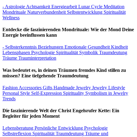
- Astrologie
Achtsamkeit
Energiearbeit
Lunar Cycle
Meditation
Mondrituale
Naturverbundenheit
Selbstentwicklung
Spiritualität
Wellness
Entdecke die faszinierenden Mondrituale: Wie der Mond Deine
Energie beeinflussen kann
- Selbsterkenntnis
Beziehungen
Emotionale Gesundheit
Kindheit
Lebensphasen
Psychologie
Spiritualität
Symbolik
Traumdeutung
Träume
Trauminterpretation
Was bedeutet es, in deinen Träumen fremdes Kind stillen zu
müssen? Eine tiefgehende Traumdeutung
Fashion Accessories
Gifts
Handmade Jewelry
Jewelry
Lifestyle
Personal Style
Self-Expression
Spirituality
Symbolism in Jewelry
Trends
Die faszinierende Welt der Christ Engelsrufer Kette: Ein
Begleiter für jeden Moment
Lebensberatung
Persönliche Entwicklung
Psychologie
Selbstreflexion
Spiritualität
Traumdeutung
Träume und