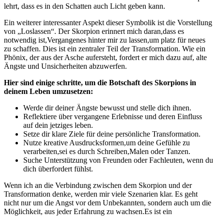
lehrt, dass⁣ es ‍in den Schatten​ auch Licht ⁢geben kann.
Ein weiterer interessanter Aspekt ‍dieser Symbolik ist die Vorstellung
von „Loslassen“. Der Skorpion erinnert mich daran,dass ⁢es
notwendig‍ ist,Vergangenes hinter mir ⁢zu lassen,um platz⁤ für neues
zu schaffen. Dies ist⁤ ein ⁤zentraler Teil‍ der Transformation.​ Wie⁢ ein
Phönix,‍ der aus der ⁤Asche ​aufersteht, ‍fordert ‌er mich dazu auf, alte ​
Ängste ‌und⁤ Unsicherheiten abzuwerfen.
Hier sind einige schritte, um ‍die Botschaft ⁢des ⁤Skorpions in
deinem⁣ Leben umzusetzen:
Werde dir deiner Ängste​ bewusst und ​stelle ‌dich ihnen.
Reflektiere ‍über vergangene Erlebnisse​ und deren‍ Einfluss
auf ‍dein jetziges⁣ leben.
Setze ‍dir klare Ziele ‍für deine persönliche‌ Transformation.
Nutze kreative‌ Ausdrucksformen,um deine Gefühle zu
verarbeiten,sei ‍es durch‌ Schreiben,Malen‍ oder Tanzen.
Suche Unterstützung von Freunden oder Fachleuten, wenn du
dich‌ überfordert fühlst.
Wenn ich an die Verbindung zwischen dem Skorpion und der
Transformation denke, werden mir viele Szenarien klar. ‍Es geht​
nicht ⁢nur um die Angst vor dem ⁣Unbekannten, sondern⁢ auch um die
Möglichkeit, aus​ jeder Erfahrung⁤ zu ⁤wachsen.Es ist ein⁤