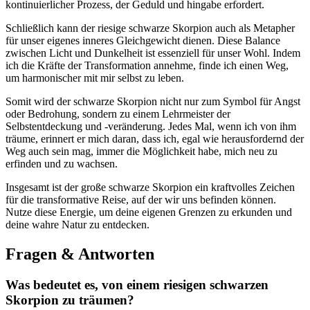
kontinuierlicher Prozess, ⁢der Geduld ⁢und hingabe erfordert.
Schließlich ⁣kann der riesige schwarze Skorpion⁢ auch‌ als Metapher
für ⁤unser eigenes inneres‍ Gleichgewicht dienen. Diese Balance
‍zwischen Licht und Dunkelheit⁤ ist essenziell für unser Wohl. ​Indem
ich die Kräfte​ der Transformation annehme, finde ich einen Weg,​
um ⁢harmonischer mit ‍mir selbst ‍zu leben.
Somit ⁣wird ⁣der​ schwarze Skorpion nicht nur zum Symbol⁤ für Angst
⁣oder Bedrohung, sondern zu⁣ einem Lehrmeister der
Selbstentdeckung⁢ und⁢ -veränderung. ⁢Jedes⁤ Mal, wenn ich von ihm
träume, erinnert er mich ​daran, dass ich,⁢ egal wie herausfordernd der
⁤Weg auch sein mag, immer die Möglichkeit habe, ‌mich neu zu
erfinden​ und zu wachsen.
Insgesamt‌ ist ⁤der große⁤ schwarze Skorpion ein kraftvolles Zeichen
für⁢ die transformative Reise, auf der wir uns befinden‍ können.
Nutze diese Energie, um​ deine eigenen Grenzen‍ zu erkunden⁣ und
‌deine ​wahre Natur zu entdecken.
Fragen & Antworten
Was bedeutet es, von einem riesigen schwarzen⁤
Skorpion zu träumen?