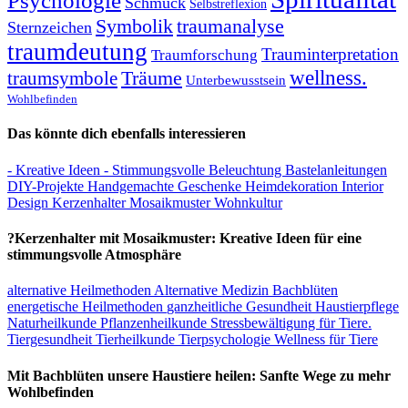
Psychologie
Schmuck
Selbstreflexion
Symbolik
traumanalyse
Sternzeichen
traumdeutung
Trauminterpretation
Traumforschung
Träume
wellness.
traumsymbole
Unterbewusstsein
Wohlbefinden
Das könnte dich ebenfalls interessieren
- Kreative Ideen
- Stimmungsvolle Beleuchtung
Bastelanleitungen
DIY-Projekte
Handgemachte Geschenke
Heimdekoration
Interior
Design
Kerzenhalter
Mosaikmuster
Wohnkultur
?Kerzenhalter mit Mosaikmuster: Kreative Ideen für eine
stimmungsvolle Atmosphäre
alternative Heilmethoden
Alternative Medizin
Bachblüten
energetische Heilmethoden
ganzheitliche Gesundheit
Haustierpflege
Naturheilkunde
Pflanzenheilkunde
Stressbewältigung für Tiere.
Tiergesundheit
Tierheilkunde
Tierpsychologie
Wellness für Tiere
Mit Bachblüten unsere Haustiere heilen: Sanfte Wege zu mehr
Wohlbefinden