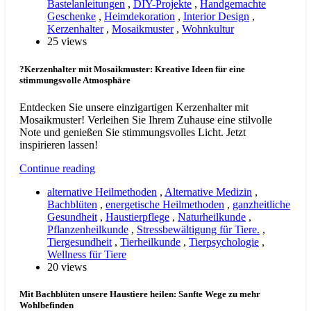
Bastelanleitungen
,
DIY-Projekte
,
Handgemachte
Geschenke
,
Heimdekoration
,
Interior Design
,
Kerzenhalter
,
Mosaikmuster
,
Wohnkultur
25 views
?Kerzenhalter mit Mosaikmuster: Kreative Ideen für eine
stimmungsvolle Atmosphäre
Entdecken Sie unsere einzigartigen Kerzenhalter mit
Mosaikmuster! Verleihen Sie Ihrem Zuhause eine stilvolle
Note und genießen Sie stimmungsvolles Licht. Jetzt
inspirieren lassen!
Continue reading
alternative Heilmethoden
,
Alternative Medizin
,
Bachblüten
,
energetische Heilmethoden
,
ganzheitliche
Gesundheit
,
Haustierpflege
,
Naturheilkunde
,
Pflanzenheilkunde
,
Stressbewältigung für Tiere.
,
Tiergesundheit
,
Tierheilkunde
,
Tierpsychologie
,
Wellness für Tiere
20 views
Mit Bachblüten unsere Haustiere heilen: Sanfte Wege zu mehr
Wohlbefinden