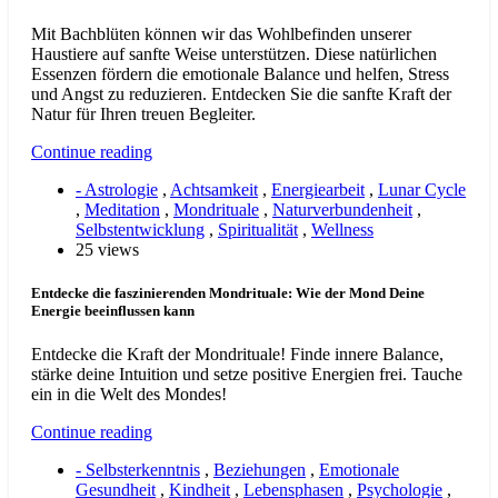
Mit Bachblüten können wir das Wohlbefinden unserer
Haustiere auf sanfte Weise unterstützen. Diese natürlichen
Essenzen fördern die emotionale Balance und helfen, Stress
und Angst zu reduzieren. Entdecken Sie die sanfte Kraft der
Natur für Ihren treuen Begleiter.
Continue reading
- Astrologie
,
Achtsamkeit
,
Energiearbeit
,
Lunar Cycle
,
Meditation
,
Mondrituale
,
Naturverbundenheit
,
Selbstentwicklung
,
Spiritualität
,
Wellness
25 views
Entdecke die faszinierenden Mondrituale: Wie der Mond Deine
Energie beeinflussen kann
Entdecke die Kraft der Mondrituale! Finde innere Balance,
stärke deine Intuition und setze positive Energien frei. Tauche
ein in die Welt des Mondes!
Continue reading
- Selbsterkenntnis
,
Beziehungen
,
Emotionale
Gesundheit
,
Kindheit
,
Lebensphasen
,
Psychologie
,