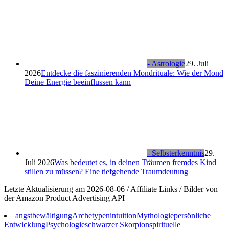
- Astrologie
29. Juli
2026
Entdecke die faszinierenden Mondrituale: Wie der Mond
Deine Energie beeinflussen kann
- Selbsterkenntnis
29.
Juli 2026
Was bedeutet es, in deinen Träumen fremdes Kind
stillen zu müssen? Eine tiefgehende Traumdeutung
Letzte Aktualisierung am 2026-08-06 / Affiliate Links / Bilder von
der Amazon Product Advertising API
angstbewältigung
Archetypen
intuition
Mythologie
persönliche
Entwicklung
Psychologie
schwarzer Skorpion
spirituelle