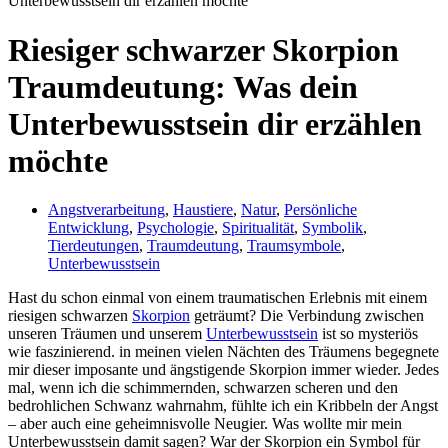
Unterbewusstsein dir erzählen möchte
Riesiger schwarzer Skorpion
Traumdeutung: Was dein
Unterbewusstsein dir erzählen
möchte
Angstverarbeitung
,
Haustiere
,
Natur
,
Persönliche
Entwicklung
,
Psychologie
,
Spiritualität
,
Symbolik
,
Tierdeutungen
,
Traumdeutung
,
Traumsymbole
,
Unterbewusstsein
Hast du⁤ schon einmal von ⁣einem ‌traumatischen ⁤Erlebnis ⁤mit einem
⁣riesigen schwarzen
Skorpion
geträumt? Die Verbindung⁣ zwischen
unseren Träumen und unserem
Unterbewusstsein
ist so mysteriös
wie faszinierend. in meinen ‍vielen ⁤Nächten des Träumens ‌begegnete
mir dieser imposante und ängstigende⁢ Skorpion‍ immer​ wieder. Jedes
mal, wenn ich⁢ die schimmernden,​ schwarzen scheren und den
bedrohlichen Schwanz wahrnahm, ‍fühlte ich ein ⁢Kribbeln ⁣der ⁣Angst
– aber auch eine geheimnisvolle⁣ Neugier. Was wollte⁢ mir‍ mein
Unterbewusstsein damit ​sagen? War der Skorpion ein ​Symbol für