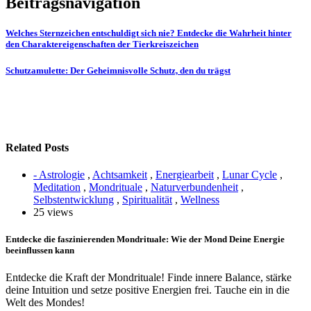
Beitragsnavigation
Welches Sternzeichen entschuldigt sich nie? Entdecke die Wahrheit hinter
den Charaktereigenschaften der Tierkreiszeichen
Schutzamulette: Der Geheimnisvolle Schutz, den du trägst
Related Posts
- Astrologie
,
Achtsamkeit
,
Energiearbeit
,
Lunar Cycle
,
Meditation
,
Mondrituale
,
Naturverbundenheit
,
Selbstentwicklung
,
Spiritualität
,
Wellness
25 views
Entdecke die faszinierenden Mondrituale: Wie der Mond Deine Energie
beeinflussen kann
Entdecke die Kraft der Mondrituale! Finde innere Balance, stärke
deine Intuition und setze positive Energien frei. Tauche ein in die
Welt des Mondes!