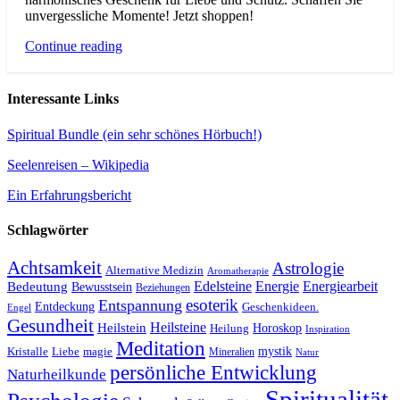
unvergessliche Momente! Jetzt shoppen!
Continue reading
Interessante Links
Spiritual Bundle (ein sehr schönes Hörbuch!)
Seelenreisen – Wikipedia
Ein Erfahrungsbericht
Schlagwörter
Achtsamkeit
Astrologie
Alternative Medizin
Aromatherapie
Edelsteine
Energie
Energiearbeit
Bedeutung
Bewusstsein
Beziehungen
esoterik
Entspannung
Entdeckung
Geschenkideen.
Engel
Gesundheit
Heilsteine
Heilstein
Horoskop
Heilung
Inspiration
Meditation
Kristalle
magie
mystik
Liebe
Mineralien
Natur
persönliche Entwicklung
Naturheilkunde
Spiritualität