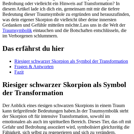
Bedrohung oder ⁢vielleicht ein ⁢Hinweis auf ​Transformation? In⁤
diesem Artikel⁤ lade ich dich ein, gemeinsam mit mir die tiefere
Bedeutung dieser ‍Traumsymbole‍ zu ergründen ‌und herauszufinden,
was dein eigener Skorpion dir vielleicht über deine innersten
Gedanken ‌und Gefühle mitteilen‌ möchte.Lass uns in die ⁣Welt⁢ der
Traumsymbolik
eintauchen und ‌die Botschaften entschlüsseln, die
im Verborgenen schlummern.
Das erfährst⁢ du​ hier
Riesiger schwarzer Skorpion als Symbol ⁤der Transformation
Fragen &​ Antworten
Fazit
Riesiger ‍schwarzer Skorpion⁤ als Symbol
der ​Transformation
Der⁤ Anblick ⁢eines riesigen schwarzen Skorpions in ‌einem Traum
kann tiefgreifende⁤ Bedeutungen haben.In der Traumsymbolik ⁣steht
der Skorpion oft für intensive Transformation,‌ sowohl im
emotionalen als auch im spirituellen Bereich.⁣ Dieses Tier, ‍das oft mit
Gefahr und‌ Bedrohung assoziiert wird, symbolisiert gleichzeitig ​die⁤
Fähigkeit, sich ⁣selbst zu regenerieren ⁤und ​sich zu verändern.