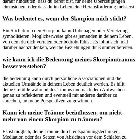
darauf hindeuten, dass du bereit bist, für deine Überzeugungen⁢
einzustehen, oder dass du⁣ im Leben eine Herausforderung meisterst.
Was bedeutet​ es, wenn der ⁢Skorpion mich sticht?
Ein ⁣Stich ⁣durch den Skorpion kann ⁣Unbehagen oder Verletzung
symbolisieren. Möglicherweise gibt es jemanden in deinem⁤ Leben,
von dem du dich verraten oder bedroht fühlst. Es ⁣lohnt sich,⁢ mal
‌darüber⁤ nachzudenken,⁢ welche Beziehungen​ dir Kummer bereiten.
wie ​kann ⁢ich die Bedeutung meines Skorpiontraums
besser⁣ verstehen?
die bedeutung ‍kann durch persönliche Assoziationen ⁤und⁣ die
aktuellen Umstände ⁤in​ deinem Leben deutlich werden.⁣ Es ‌hilft,
deine Gefühle während des Traums‌ und nach ‌dem ‌Aufwachen
⁣genau zu reflektieren ​und eventuell mit‌ anderen‌ darüber ⁣zu
sprechen,‍ um neue ‍Perspektiven ‌zu gewinnen.
Kann ich meine Träume beeinflussen, um nicht
mehr von‌ einem⁣ Skorpion zu träumen?
Es ist möglich, deine Träume durch entspannungstechniken,
Meditation oder das ⁣Setzen von Absichten vor dem Schlafen‍ zu