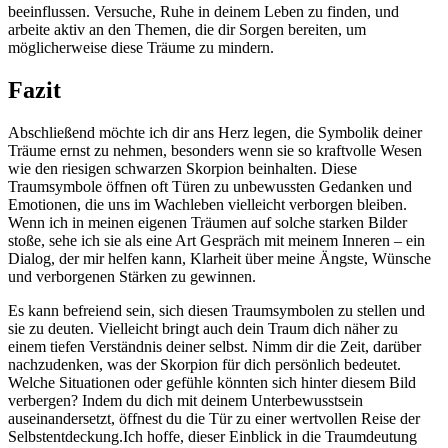
beeinflussen. Versuche, Ruhe in deinem​ Leben zu finden, ⁢und
arbeite⁣ aktiv an ‍den Themen, die dir⁤ Sorgen bereiten, um
möglicherweise ⁤diese ‌Träume‌ zu mindern.
Fazit
Abschließend möchte ich dir⁣ ans Herz ​legen,⁢ die Symbolik deiner⁢
Träume ernst zu nehmen, ‍besonders wenn ‌sie so‌ kraftvolle Wesen
wie den⁢ riesigen schwarzen⁣ Skorpion beinhalten. ⁣Diese
Traumsymbole ⁢öffnen oft Türen zu unbewussten Gedanken und
⁤Emotionen, die uns im Wachleben vielleicht​ verborgen bleiben. ​
Wenn ich in meinen ‍eigenen Träumen auf solche starken Bilder
stoße, sehe⁣ ich sie als eine‌ Art Gespräch mit ⁢meinem Inneren – ein⁣
Dialog, der ⁣mir helfen kann, Klarheit über meine Ängste, Wünsche
und verborgenen Stärken zu​ gewinnen.
Es kann ‌befreiend⁤ sein, ​sich diesen Traumsymbolen zu stellen und
‍sie zu deuten. Vielleicht bringt auch dein Traum dich näher zu
einem‌ tiefen Verständnis deiner selbst.​ Nimm dir ​die ​Zeit, darüber
nachzudenken, was der ⁤Skorpion für dich persönlich bedeutet.
Welche Situationen‍ oder gefühle könnten⁢ sich‌ hinter diesem Bild
verbergen?​ Indem du dich mit deinem Unterbewusstsein
auseinandersetzt, öffnest du die Tür zu einer wertvollen Reise der
Selbstentdeckung.Ich ‌hoffe, dieser Einblick in die ​Traumdeutung