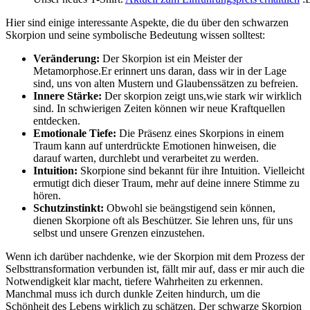
Hier sind⁢ einige⁢ interessante Aspekte, die ‌du über den schwarzen
Skorpion ⁣und seine symbolische Bedeutung wissen solltest:
Veränderung:
Der Skorpion ist ein Meister⁣ der
Metamorphose.Er erinnert uns ​daran, ⁤dass wir⁣ in der Lage
⁣sind, uns von‌ alten Mustern und ‍Glaubenssätzen zu befreien.
Innere Stärke:
Der skorpion zeigt uns,wie‌ stark wir ​wirklich
sind. In schwierigen Zeiten ⁢können wir ‌neue Kraftquellen
⁣entdecken.
Emotionale ‌Tiefe:
Die Präsenz eines Skorpions in ‌einem
Traum ‌kann auf​ unterdrückte Emotionen hinweisen, die
darauf warten, ⁢durchlebt und verarbeitet zu werden.
Intuition:
Skorpione‍ sind bekannt für ihre‌ Intuition. Vielleicht
ermutigt‌ dich dieser⁤ Traum,​ mehr auf⁢ deine innere ⁣Stimme ​zu
hören.
Schutzinstinkt:
⁣Obwohl sie beängstigend sein können,
dienen‌ Skorpione oft als⁤ Beschützer. Sie lehren ‍uns,‌ für uns
selbst ‍und unsere Grenzen einzustehen.
Wenn ich darüber nachdenke, wie der Skorpion mit dem Prozess ⁣der
Selbsttransformation verbunden ⁣ist, fällt⁣ mir auf, dass er⁣ mir auch die
Notwendigkeit klar macht, tiefere ⁤Wahrheiten zu ⁤erkennen.
Manchmal ‍muss ich durch dunkle Zeiten hindurch, um die⁤
Schönheit des Lebens‌ wirklich ‌zu schätzen. Der schwarze‌ Skorpion