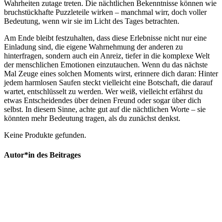
Wahrheiten‍ zutage treten.‍ Die⁣ nächtlichen⁤ Bekenntnisse können wie
bruchstückhafte‌ Puzzleteile wirken – manchmal⁣ wirr, doch voller
Bedeutung, wenn⁢ wir sie im Licht ​des​ Tages betrachten. ‍
Am‍ Ende ⁤bleibt festzuhalten, dass diese Erlebnisse‍ nicht nur ‌eine
Einladung ‌sind, die eigene Wahrnehmung der anderen zu
hinterfragen, sondern⁤ auch​ ein​ Anreiz, tiefer in ​die komplexe Welt
der menschlichen Emotionen ⁤einzutauchen. Wenn du das nächste
Mal ​Zeuge​ eines⁢ solchen ⁣Moments wirst,⁣ erinnere dich daran: Hinter⁤
jedem harmlosen Saufen steckt vielleicht eine Botschaft, die darauf
wartet, entschlüsselt zu werden. Wer weiß, vielleicht erfährst du
‍etwas Entscheidendes über deinen Freund‍ oder sogar über⁤ dich
selbst. In ⁤diesem ​Sinne, achte⁤ gut auf die ⁤nächtlichen Worte – sie
⁤könnten mehr Bedeutung tragen, als du zunächst denkst.
Keine Produkte gefunden.
Autor*in des Beitrages