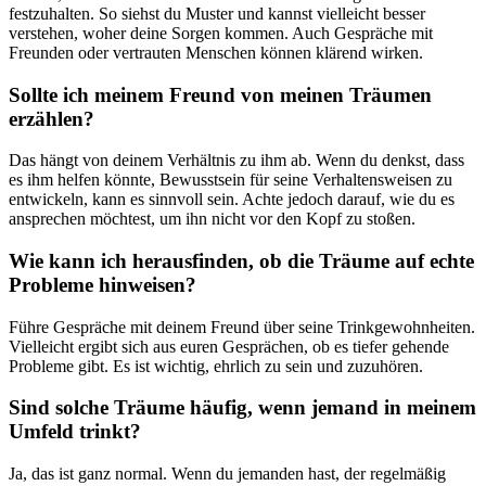
festzuhalten. ⁤So siehst du Muster und kannst vielleicht ‌besser
verstehen, woher deine Sorgen kommen.‌ Auch​ Gespräche‌ mit
Freunden oder vertrauten Menschen können klärend wirken.
Sollte ich meinem Freund von meinen Träumen
erzählen?
Das hängt⁤ von deinem Verhältnis zu ‍ihm ab. ‍Wenn du denkst, dass
es ihm helfen‍ könnte, Bewusstsein für seine Verhaltensweisen zu
entwickeln, kann es sinnvoll sein. ‍Achte ‌jedoch⁣ darauf, ⁣wie du​ es​
ansprechen möchtest, um ihn nicht vor den Kopf zu stoßen.
Wie kann ich‍ herausfinden, ob die Träume ⁢auf ⁤echte‍
Probleme hinweisen?
Führe Gespräche ⁤mit deinem Freund⁢ über seine‌ Trinkgewohnheiten.
Vielleicht⁢ ergibt sich‌ aus euren Gesprächen,⁤ ob es tiefer gehende
Probleme‍ gibt. Es ist⁤ wichtig, ‌ehrlich ⁢zu ⁤sein und zuzuhören.
Sind solche Träume ​häufig,​ wenn ⁢jemand‌ in meinem
Umfeld trinkt?
Ja, das ist ganz⁣ normal. Wenn ​du jemanden hast, der regelmäßig