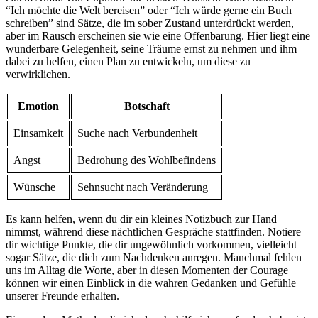
‍“Ich möchte die Welt⁢ bereisen” oder “Ich⁢ würde gerne ein​ Buch
schreiben” sind Sätze, die im ‌sober Zustand unterdrückt ​werden,
aber‌ im Rausch erscheinen sie ‌wie ‌eine Offenbarung. Hier liegt eine
⁣wunderbare Gelegenheit, ‍seine⁤ Träume ernst zu​ nehmen ⁣und ⁣ihm
dabei zu helfen, einen Plan zu entwickeln, um diese zu
verwirklichen.
Emotion
Botschaft
Einsamkeit
Suche nach Verbundenheit
Angst
Bedrohung des Wohlbefindens
Wünsche
Sehnsucht nach Veränderung
Es kann ‌helfen, ⁣wenn du ⁣dir ein kleines⁤ Notizbuch zur Hand
nimmst, während diese⁣ nächtlichen Gespräche stattfinden. Notiere
⁤dir ‍wichtige Punkte, die dir ungewöhnlich vorkommen, vielleicht
sogar Sätze, die dich zum⁤ Nachdenken anregen.⁢ Manchmal fehlen
‌uns im Alltag die ⁤Worte, ‌aber in ‍diesen ⁣Momenten der Courage
können wir​ einen Einblick in​ die wahren Gedanken und Gefühle⁣
unserer ​Freunde‌ erhalten.