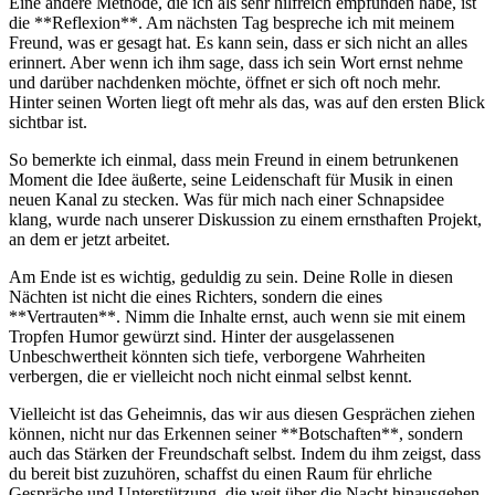
Eine andere Methode, die ich als sehr hilfreich ⁢empfunden habe, ⁣ist
‍die **Reflexion**.‌ Am nächsten Tag bespreche ich mit ​meinem
Freund, was ⁣er gesagt hat. Es⁤ kann sein, dass⁢ er⁤ sich nicht an⁢ alles
erinnert.⁤ Aber wenn ich ‌ihm sage, ⁢dass ich sein Wort ernst⁤ nehme⁢
und⁣ darüber nachdenken ​möchte,‍ öffnet er sich ⁢oft ⁣noch mehr.
⁤Hinter seinen Worten liegt oft mehr als das,‍ was⁣ auf ⁣den ersten‌ Blick
sichtbar ist.
So bemerkte ich einmal, dass mein Freund ​in einem betrunkenen⁢
Moment die Idee äußerte, seine ​Leidenschaft für Musik in ‌einen
neuen Kanal⁣ zu stecken. Was für ​mich nach einer Schnapsidee⁢
klang, wurde nach unserer Diskussion‍ zu einem ernsthaften⁢ Projekt,
an ⁣dem er ⁤jetzt arbeitet.
Am Ende​ ist⁣ es wichtig, ‍geduldig ⁣zu sein. Deine Rolle in ⁤diesen⁢
Nächten ⁤ist nicht die‍ eines‌ Richters, sondern⁣ die⁣ eines
**Vertrauten**. Nimm die Inhalte ernst, auch wenn sie mit einem
Tropfen⁤ Humor ‍gewürzt sind. Hinter⁤ der ausgelassenen
Unbeschwertheit könnten⁣ sich tiefe, ⁣verborgene Wahrheiten⁤
verbergen, die er⁤ vielleicht noch nicht einmal selbst kennt.
Vielleicht ist das Geheimnis, das ⁤wir aus diesen ⁤Gesprächen ⁤ziehen⁣
können, nicht nur ‍das Erkennen seiner **Botschaften**,⁣ sondern
‌auch das Stärken der Freundschaft selbst. ‌Indem du ihm zeigst, dass
du ⁤bereit⁢ bist zuzuhören, schaffst ⁤du einen‌ Raum ⁢für ​ehrliche
Gespräche und ⁣Unterstützung,⁢ die weit über die Nacht ⁤hinausgehen.