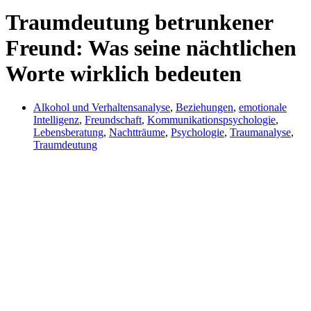
Traumdeutung betrunkener
Freund: Was seine nächtlichen
Worte wirklich bedeuten
Alkohol und Verhaltensanalyse
,
Beziehungen
,
emotionale
Intelligenz
,
Freundschaft
,
Kommunikationspsychologie
,
Lebensberatung
,
Nachtträume
,
Psychologie
,
Traumanalyse
,
Traumdeutung