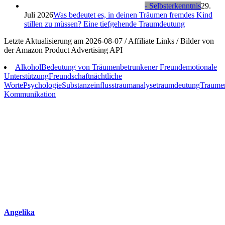
- Selbsterkenntnis
29.
Juli 2026
Was bedeutet es, in deinen Träumen fremdes Kind
stillen zu müssen? Eine tiefgehende Traumdeutung
Letzte Aktualisierung am 2026-08-07 / Affiliate Links / Bilder von
der Amazon Product Advertising API
Alkohol
Bedeutung von Träumen
betrunkener Freund
emotionale
Unterstützung
Freundschaft
nächtliche
Worte
Psychologie
Substanzeinfluss
traumanalyse
traumdeutung
Traume
Kommunikation
Angelika