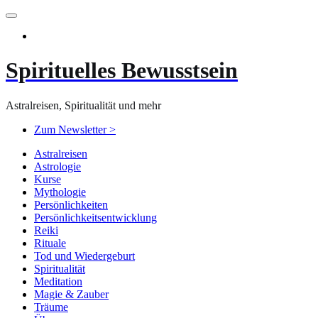
Zum
Inhalt
springen
Spirituelles Bewusstsein
Astralreisen, Spiritualität und mehr
Zum Newsletter >
Astralreisen
Astrologie
Kurse
Mythologie
Persönlichkeiten
Persönlichkeitsentwicklung
Reiki
Rituale
Tod und Wiedergeburt
Spiritualität
Meditation
Magie & Zauber
Träume