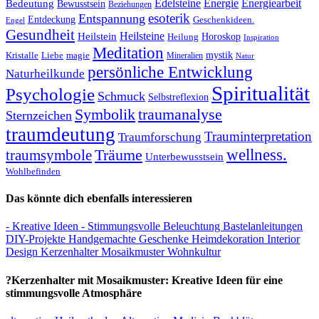
Edelsteine
Energie
Energiearbeit
Bedeutung
Bewusstsein
Beziehungen
esoterik
Entspannung
Entdeckung
Geschenkideen.
Engel
Gesundheit
Heilsteine
Heilstein
Horoskop
Heilung
Inspiration
Meditation
Kristalle
magie
mystik
Liebe
Mineralien
Natur
persönliche Entwicklung
Naturheilkunde
Spiritualität
Psychologie
Schmuck
Selbstreflexion
Symbolik
traumanalyse
Sternzeichen
traumdeutung
Trauminterpretation
Traumforschung
Träume
wellness.
traumsymbole
Unterbewusstsein
Wohlbefinden
Das könnte dich ebenfalls interessieren
- Kreative Ideen
- Stimmungsvolle Beleuchtung
Bastelanleitungen
DIY-Projekte
Handgemachte Geschenke
Heimdekoration
Interior
Design
Kerzenhalter
Mosaikmuster
Wohnkultur
?Kerzenhalter mit Mosaikmuster: Kreative Ideen für eine
stimmungsvolle Atmosphäre