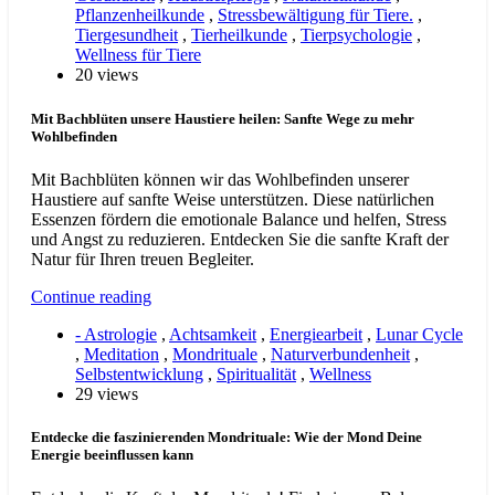
Pflanzenheilkunde
,
Stressbewältigung für Tiere.
,
Tiergesundheit
,
Tierheilkunde
,
Tierpsychologie
,
Wellness für Tiere
20 views
Mit Bachblüten unsere Haustiere heilen: Sanfte Wege zu mehr
Wohlbefinden
Mit Bachblüten können wir das Wohlbefinden unserer
Haustiere auf sanfte Weise unterstützen. Diese natürlichen
Essenzen fördern die emotionale Balance und helfen, Stress
und Angst zu reduzieren. Entdecken Sie die sanfte Kraft der
Natur für Ihren treuen Begleiter.
Continue reading
- Astrologie
,
Achtsamkeit
,
Energiearbeit
,
Lunar Cycle
,
Meditation
,
Mondrituale
,
Naturverbundenheit
,
Selbstentwicklung
,
Spiritualität
,
Wellness
29 views
Entdecke die faszinierenden Mondrituale: Wie der Mond Deine
Energie beeinflussen kann