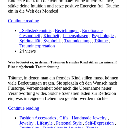
Entdecke die Kraft der Mondrituale! Finde innere Balance,
stärke deine Intuition und setze positive Energien frei. Tauche
ein in die Welt des Mondes!
Continue reading
- Selbsterkenntnis
,
Beziehungen
,
Emotionale
Gesundheit
,
Kindheit
,
Lebensphasen
,
Psychologie
,
Spiritualität
,
Symbolik
,
Traumdeutung
,
Träume
,
Trauminterpretation
24 views
Was bedeutet es, in deinen Träumen fremdes Kind stillen zu müssen?
Eine tiefgehende Traumdeutung
Träume, in denen man ein fremdes Kind stillen muss, können
viele Bedeutungen tragen. Sie spiegeln oft den Wunsch nach
Fürsorge, Verbundenheit oder auch die Übernahme neuer
Verantwortung wider. Solche Szenarien laden zur Reflexion
ein, was im eigenen Leben neu genährt werden möchte.
Continue reading
Fashion Accessories
,
Gifts
,
Handmade Jewelry
,
Jewelry
,
Lifestyle
,
Personal Style
,
Self-Expression
,