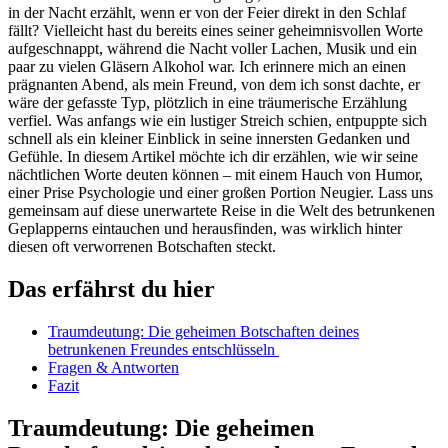
in der Nacht erzählt, wenn er‌ von⁣ der Feier direkt‍ in den Schlaf
‍fällt? Vielleicht hast du bereits eines seiner geheimnisvollen Worte
⁢aufgeschnappt, während die Nacht voller Lachen, Musik‍ und ​ein
paar zu vielen Gläsern Alkohol war. Ich erinnere mich an ⁢einen
prägnanten⁤ Abend,​ als mein⁣ Freund, von dem ich⁤ sonst dachte, er
wäre der ​gefasste ⁤Typ, plötzlich in ⁢eine‍ träumerische Erzählung
verfiel. ‍Was anfangs‍ wie ein ⁣lustiger Streich schien, entpuppte sich
schnell‍ als ein kleiner Einblick in seine innersten Gedanken und
Gefühle. In ‍diesem⁢ Artikel möchte ich ⁣dir erzählen, wie wir seine
nächtlichen ⁣Worte deuten können⁤ –‌ mit ⁣einem Hauch ‍von Humor,
einer Prise Psychologie und einer großen Portion Neugier. Lass uns
gemeinsam​ auf diese unerwartete Reise in die Welt des ‌betrunkenen
⁤Geplapperns eintauchen und ⁢herausfinden, was wirklich hinter
diesen oft ⁣verworrenen Botschaften ‍steckt.
Das erfährst du hier
Traumdeutung:⁣ Die geheimen Botschaften deines
betrunkenen‍ Freundes entschlüsseln ​
Fragen ‍& Antworten
Fazit
Traumdeutung: Die geheimen‌