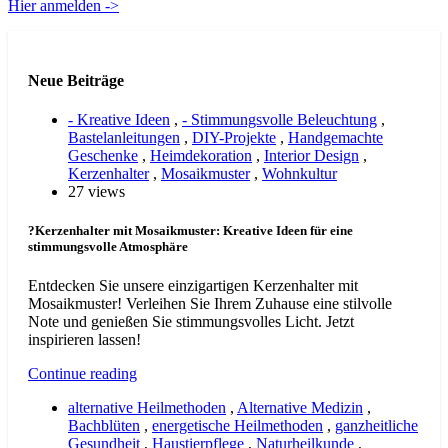
Hier anmelden ->
Neue Beiträge
- Kreative Ideen
,
- Stimmungsvolle Beleuchtung
,
Bastelanleitungen
,
DIY-Projekte
,
Handgemachte
Geschenke
,
Heimdekoration
,
Interior Design
,
Kerzenhalter
,
Mosaikmuster
,
Wohnkultur
27 views
?Kerzenhalter mit Mosaikmuster: Kreative Ideen für eine
stimmungsvolle Atmosphäre
Entdecken Sie unsere einzigartigen Kerzenhalter mit
Mosaikmuster! Verleihen Sie Ihrem Zuhause eine stilvolle
Note und genießen Sie stimmungsvolles Licht. Jetzt
inspirieren lassen!
Continue reading
alternative Heilmethoden
,
Alternative Medizin
,
Bachblüten
,
energetische Heilmethoden
,
ganzheitliche
Gesundheit
,
Haustierpflege
,
Naturheilkunde
,