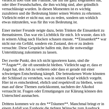
vielleicht ⁣über ‌eine alte ‌Flamme, die ihn ​nie ganz losgelassen⁤ hat,‍
oder über ​Freundschaften, die ihm wichtig sind, aber gründlich
vernachlässigt wurden. In⁢ diesen Momenten ist ⁤es wichtig
zuzuhören und die Bedeutung hinter ‍seinen Worten‌ zu erkennen.⁢
Vielleicht ‌redet er nicht nur, um zu ⁣reden, sondern um wirklich
etwas mitzuteilen, ⁤was für ihn ⁢von Bedeutung ist.
Einer meiner⁤ Freunde neigte dazu, beim Trinken‌ die Einsamkeit zu
thematisieren. Das​ war⁢ ein Lichtblick ⁤für mich. Ich wusste,⁢ dass ich
in‍ seinem Alltag nach Hacken schauen musste. **Einsamkeit** war
‌nicht nur⁢ ein ⁣Gefühl, sondern ein ‍Zustand, den er zu ändern
versuchte. Diese ⁣Gespräche‍ halfen mir,⁤ ihm ⁣die notwendige
Unterstützung zukommen zu lassen.
Der‍ zweite Punkt, den ich ⁣nicht ignorieren kann,⁤ sind die
**Ängste**, die oft unentdeckt bleiben. ​Vielleicht⁣ sagt ⁢er, dass​ er⁣
Angst hat, den⁣ Job zu verlieren​ oder⁤ dass er gerade mit einer
⁢schwierigen Entscheidung kämpft. Die betrunkenen Worte könnten
⁢der Schlüssel​ zu‌ verstehen, was in ‌seinem‌ Kopf‌ wirklich vorgeht.
⁤Hier ist es ⁢entscheidend,⁢ ehrlich und respektvoll zu ‌bleiben, wenn
man auf diese Themen zurückkommt, ‍nachdem ⁣der‍ Alkohol
verraucht ist.​ Fragen oder Ermutigungen⁤ zur ‌Klärung können den
Unterschied ausmachen.
Drittens⁢ kommen wir zu‍ den **Träumen**. Manchmal bringt er in
einem Anfall von Euphorie die tiefsten Wünsche zum Ausdruck.