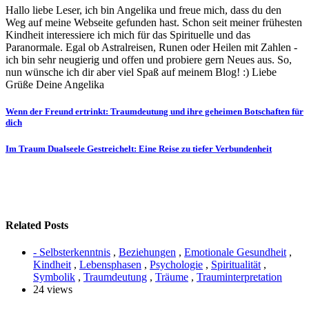
Hallo liebe Leser, ich bin Angelika und freue mich, dass du den
Weg auf meine Webseite gefunden hast. Schon seit meiner frühesten
Kindheit interessiere ich mich für das Spirituelle und das
Paranormale. Egal ob Astralreisen, Runen oder Heilen mit Zahlen -
ich bin sehr neugierig und offen und probiere gern Neues aus. So,
nun wünsche ich dir aber viel Spaß auf meinem Blog! :) Liebe
Grüße Deine Angelika
Beitragsnavigation
Wenn der Freund ertrinkt: Traumdeutung und ihre geheimen Botschaften für
dich
Im Traum Dualseele Gestreichelt: Eine Reise zu tiefer Verbundenheit
Related Posts
- Selbsterkenntnis
,
Beziehungen
,
Emotionale Gesundheit
,
Kindheit
,
Lebensphasen
,
Psychologie
,
Spiritualität
,
Symbolik
,
Traumdeutung
,
Träume
,
Trauminterpretation
24 views