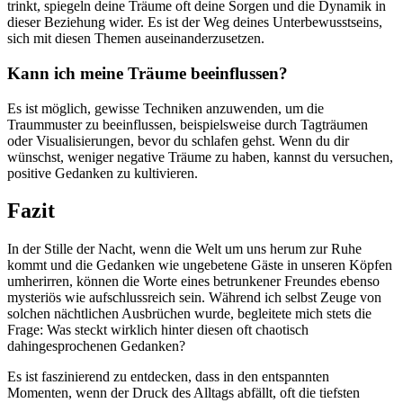
trinkt, spiegeln deine Träume oft‌ deine Sorgen und die Dynamik in
‍dieser Beziehung wider. Es ist der Weg deines Unterbewusstseins,
sich ‍mit diesen Themen auseinanderzusetzen.
Kann ich meine Träume beeinflussen?
Es ⁤ist möglich, gewisse Techniken anzuwenden, um die
Traummuster zu beeinflussen,⁢ beispielsweise durch Tagträumen
oder Visualisierungen, bevor du schlafen gehst. Wenn du dir⁤
wünschst, weniger ​negative Träume ⁣zu‍ haben,‌ kannst du versuchen,
positive⁢ Gedanken zu ⁢kultivieren.
Fazit
In⁤ der Stille der Nacht, wenn die Welt um ‌uns herum⁢ zur Ruhe
kommt und​ die Gedanken wie​ ungebetene Gäste​ in⁢ unseren Köpfen
umherirren, können die Worte⁤ eines betrunkener Freundes⁢ ebenso
mysteriös wie aufschlussreich sein. Während ich​ selbst Zeuge von
solchen ‌nächtlichen Ausbrüchen wurde, begleitete mich‍ stets die
Frage: Was steckt wirklich hinter diesen ⁢oft chaotisch ​
dahingesprochenen Gedanken?
Es ist ​faszinierend​ zu entdecken, dass in den entspannten
⁤Momenten, wenn der Druck des ⁤Alltags‌ abfällt,⁢ oft die ⁣tiefsten