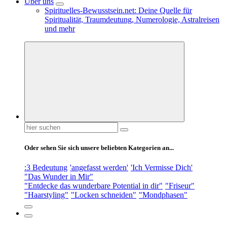
Über uns
Spirituelles-Bewusstsein.net: Deine Quelle für
Spiritualität, Traumdeutung, Numerologie, Astralreisen
und mehr
Suchen
nach:
Oder sehen Sie sich unsere beliebten Kategorien an...
:3 Bedeutung
'angefasst werden'
'Ich Vermisse Dich'
"Das Wunder in Mir"
"Entdecke das wunderbare Potential in dir"
"Friseur"
"Haarstyling"
"Locken schneiden"
"Mondphasen"