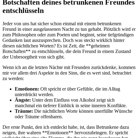
Botschaften deines betrunkenen Freundes
entschlüsseln
Jeder ⁢von uns ‌hat ⁢sicher ‌schon einmal mit einem⁢ betrunkenen
Freund in einer ausgelassenen Nacht ⁣zu tun gehabt. Plötzlich wird er
zum Philosophen⁢ oder⁣ zum ‍Poeten und beginnt, seine⁢ tiefgründigen
Gedanken laut auszusprechen. ⁢Doch was steckt wirklich ‍hinter
diesen nächtlichen⁢ Worten? Es ist Zeit, die **geheimen
⁢Botschaften** zu entschlüsseln, die dein Freund in ​einem Zustand
der Unbesorgtheit ⁤von sich gibt.
Wenn ich an die letzten‍ Nächte ‌mit ‌Freunden zurückdenke, kommen
‍mir vor allem drei Aspekte in⁣ den ⁢Sinn, ‍die es wert sind,​ betrachtet
zu werden:
Emotionen:
Oft spricht er über​ Gefühle, die‍ im Alltag
unterdrückt werden.
Ängste:
Unter dem​ Einfluss von Alkohol zeigt‌ sich
‌manchmal‍ ein tieferer Einblick ⁢in ‌seine ⁢inneren⁤ Konflikte.
Träume:
Die nächtlichen Worte können⁤ unerfüllte Wünsche⁢
oder Träume offenbaren.
Der erste Punkt,‌ den ich entdeckt habe, ist, dass Betrunkene dazu
neigen, ‍ihre wahren **Emotionen** hervorzubringen. ‍Er spricht