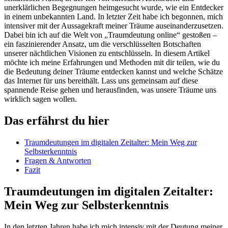
unerklärlichen Begegnungen ‌heimgesucht wurde, wie ein⁢ Entdecker
in einem ‌unbekannten Land. In letzter Zeit habe ich begonnen, mich
intensiver mit‍ der Aussagekraft meiner Träume auseinanderzusetzen.
Dabei bin ich auf die Welt von „Traumdeutung online“ gestoßen –
ein faszinierender Ansatz, um die verschlüsselten Botschaften
unserer nächtlichen Visionen zu entschlüsseln. In diesem Artikel
⁣möchte ich meine⁤ Erfahrungen und Methoden ⁣mit dir teilen, wie du
die Bedeutung deiner⁣ Träume entdecken kannst und welche Schätze
das​ Internet für ⁤uns⁣ bereithält. Lass ‍uns gemeinsam auf diese
spannende ‍Reise gehen und herausfinden, was unsere Träume uns
wirklich⁢ sagen⁤ wollen.
Das ⁤erfährst du hier
Traumdeutungen im digitalen ⁤Zeitalter: Mein ⁤Weg zur​
Selbsterkenntnis
Fragen & Antworten
Fazit
Traumdeutungen im ‌digitalen Zeitalter:
Mein Weg zur⁢ Selbsterkenntnis
In den‌ letzten Jahren habe ich mich intensiv mit der Deutung meiner