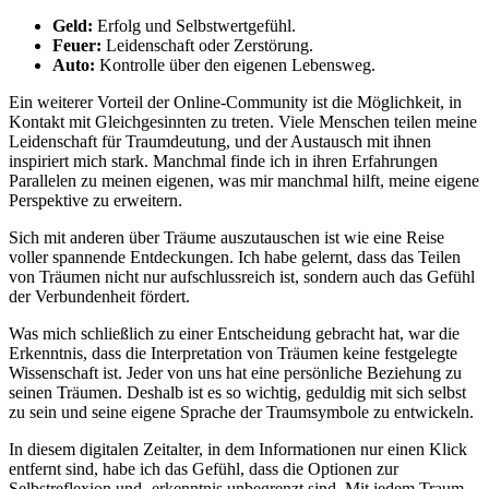
Geld:
Erfolg und Selbstwertgefühl.
Feuer:
Leidenschaft‍ oder ‍Zerstörung.
Auto:
Kontrolle über den eigenen Lebensweg.
Ein weiterer Vorteil der Online-Community​ ist die Möglichkeit, in
Kontakt mit Gleichgesinnten zu treten. ​Viele Menschen teilen meine
Leidenschaft für Traumdeutung, und der ‌Austausch mit ihnen ​
inspiriert mich stark. ​Manchmal​ finde​ ich in ihren Erfahrungen
Parallelen zu ⁣meinen ‍eigenen, was ‌mir manchmal⁣ hilft, meine eigene
Perspektive zu erweitern.
Sich mit anderen über Träume auszutauschen ist⁢ wie eine Reise⁤
voller spannende ⁢Entdeckungen.​ Ich habe gelernt, dass ⁣das Teilen
von Träumen ⁣nicht nur aufschlussreich ist, sondern‍ auch das ⁣Gefühl
der Verbundenheit fördert.
Was mich ‌schließlich zu einer Entscheidung gebracht ‍hat, war die
Erkenntnis, dass die Interpretation von Träumen keine festgelegte
Wissenschaft ist. Jeder von uns‍ hat‍ eine persönliche Beziehung zu
seinen Träumen. Deshalb ist es ‌so wichtig, geduldig mit ⁣sich selbst
zu sein ​und seine eigene Sprache der Traumsymbole⁤ zu entwickeln.
In diesem⁢ digitalen Zeitalter, in ​dem Informationen nur einen Klick
‍entfernt sind, habe ich das Gefühl, dass die Optionen zur
Selbstreflexion und -erkenntnis unbegrenzt sind. Mit jedem Traum,