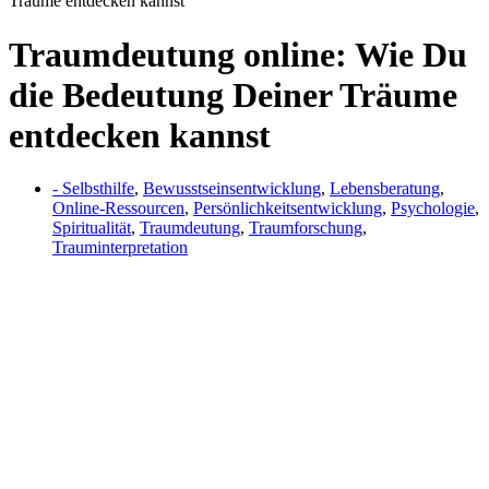
Träume entdecken kannst
Traumdeutung online: Wie Du
die Bedeutung Deiner Träume
entdecken kannst
- Selbsthilfe
,
Bewusstseinsentwicklung
,
Lebensberatung
,
Online-Ressourcen
,
Persönlichkeitsentwicklung
,
Psychologie
,
Spiritualität
,
Traumdeutung
,
Traumforschung
,
Trauminterpretation