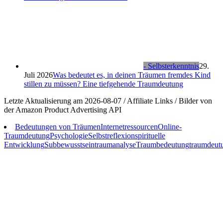
- Selbsterkenntnis
29.
Juli 2026
Was bedeutet es, in deinen Träumen fremdes Kind
stillen zu müssen? Eine tiefgehende Traumdeutung
Letzte Aktualisierung am 2026-08-07 / Affiliate Links / Bilder von
der Amazon Product Advertising API
Bedeutungen von Träumen
Internetressourcen
Online-
Traumdeutung
Psychologie
Selbstreflexion
spirituelle
Entwicklung
Subbewusstsein
traumanalyse
Traumbedeutung
traumdeut