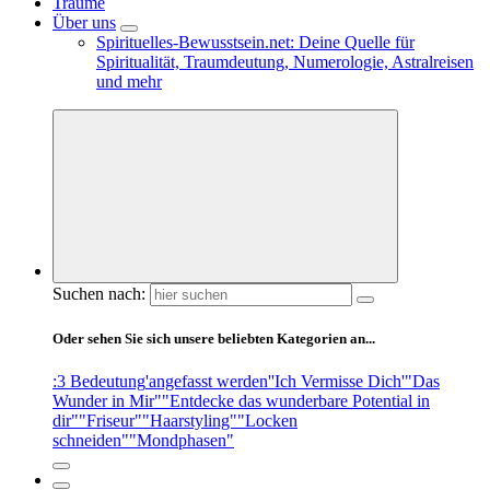
Träume
Über uns
Spirituelles-Bewusstsein.net: Deine Quelle für
Spiritualität, Traumdeutung, Numerologie, Astralreisen
und mehr
Suchen nach:
Oder sehen Sie sich unsere beliebten Kategorien an...
:3 Bedeutung
'angefasst werden'
'Ich Vermisse Dich'
"Das
Wunder in Mir"
"Entdecke das wunderbare Potential in
dir"
"Friseur"
"Haarstyling"
"Locken
schneiden"
"Mondphasen"