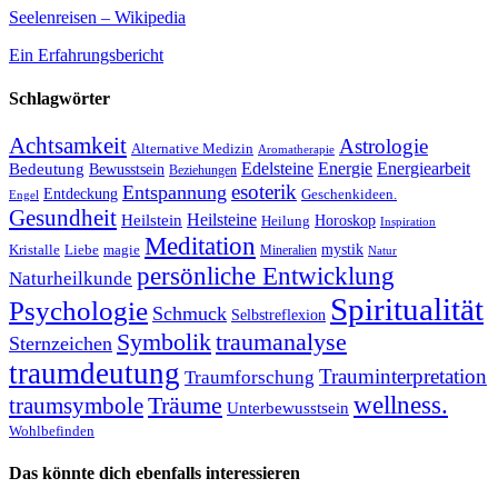
Seelenreisen – Wikipedia
Ein Erfahrungsbericht
Schlagwörter
Achtsamkeit
Astrologie
Alternative Medizin
Aromatherapie
Edelsteine
Energie
Energiearbeit
Bedeutung
Bewusstsein
Beziehungen
esoterik
Entspannung
Entdeckung
Geschenkideen.
Engel
Gesundheit
Heilsteine
Heilstein
Horoskop
Heilung
Inspiration
Meditation
Kristalle
magie
mystik
Liebe
Mineralien
Natur
persönliche Entwicklung
Naturheilkunde
Spiritualität
Psychologie
Schmuck
Selbstreflexion
Symbolik
traumanalyse
Sternzeichen
traumdeutung
Trauminterpretation
Traumforschung
Träume
wellness.
traumsymbole
Unterbewusstsein
Wohlbefinden
Das könnte dich ebenfalls interessieren