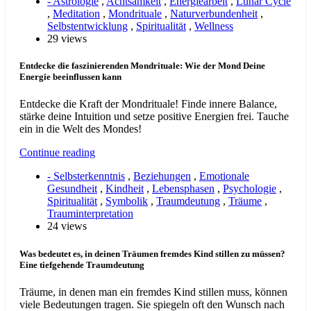
- Astrologie
,
Achtsamkeit
,
Energiearbeit
,
Lunar Cycle
,
Meditation
,
Mondrituale
,
Naturverbundenheit
,
Selbstentwicklung
,
Spiritualität
,
Wellness
29 views
Entdecke die faszinierenden Mondrituale: Wie der Mond Deine
Energie beeinflussen kann
Entdecke die Kraft der Mondrituale! Finde innere Balance,
stärke deine Intuition und setze positive Energien frei. Tauche
ein in die Welt des Mondes!
Continue reading
- Selbsterkenntnis
,
Beziehungen
,
Emotionale
Gesundheit
,
Kindheit
,
Lebensphasen
,
Psychologie
,
Spiritualität
,
Symbolik
,
Traumdeutung
,
Träume
,
Trauminterpretation
24 views
Was bedeutet es, in deinen Träumen fremdes Kind stillen zu müssen?
Eine tiefgehende Traumdeutung
Träume, in denen man ein fremdes Kind stillen muss, können
viele Bedeutungen tragen. Sie spiegeln oft den Wunsch nach