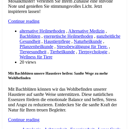
Mosaikmuster! Verleihen Sie Ihrem Zuhause eine stilvolle
Note und genießen Sie stimmungsvolles Licht. Jetzt
inspirieren lassen!
Continue reading
alternative Heilmethoden
,
Alternative Medizin
,
Bachblüten
,
energetische Heilmethoden
,
ganzheitliche
Gesundheit
,
Haustierpflege
,
Naturheilkunde
,
Pflanzenheilkunde
,
Stressbewältigung für Tiere.
,
Tiergesundheit
,
Tierheilkunde
,
Tierpsychologie
,
Wellness für Tiere
20 views
Mit Bachblüten unsere Haustiere heilen: Sanfte Wege zu mehr
Wohlbefinden
Mit Bachblüten können wir das Wohlbefinden unserer
Haustiere auf sanfte Weise unterstützen. Diese natürlichen
Essenzen fördern die emotionale Balance und helfen, Stress
und Angst zu reduzieren. Entdecken Sie die sanfte Kraft der
Natur für Ihren treuen Begleiter.
Continue reading