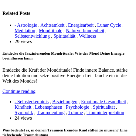
Related Posts
- Astrologie
,
Achtsamkeit
,
Energiearbeit
,
Lunar Cycle
,
Meditation
,
Mondrituale
,
Naturverbundenheit
,
Selbstentwicklung
,
Spiritualität
,
Wellness
29 views
Entdecke die faszinierenden Mondrituale: Wie der Mond Deine Energie
beeinflussen kann
Entdecke die Kraft der Mondrituale! Finde innere Balance, stärke
deine Intuition und setze positive Energien frei. Tauche ein in die
Welt des Mondes!
Continue reading
- Selbsterkenntnis
,
Beziehungen
,
Emotionale Gesundheit
,
Kindheit
,
Lebensphasen
,
Psychologie
,
Spiritualität
,
Symbolik
,
Traumdeutung
,
Träume
,
Trauminterpretation
24 views
Was bedeutet es, in deinen Träumen fremdes Kind stillen zu müssen? Eine
tiefgehende Traumdeutung