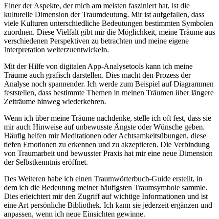
Einer der Aspekte, der mich ‍am meisten fasziniert hat, ist die
kulturelle Dimension der Traumdeutung. Mir ist aufgefallen, dass
viele Kulturen unterschiedliche Bedeutungen bestimmten Symbolen
zuordnen. Diese Vielfalt gibt mir die Möglichkeit, meine Träume aus‌
verschiedenen Perspektiven zu betrachten und⁣ meine eigene
Interpretation ⁢weiterzuentwickeln.
Mit der ​Hilfe von digitalen App-Analysetools kann⁢ ich meine
Träume ‍auch grafisch darstellen. Dies⁣ macht‌ den ‍Prozess der
Analyse noch spannender. Ich werde zum Beispiel auf Diagrammen
feststellen, dass⁢ bestimmte Themen in meinen Träumen über längere
Zeiträume hinweg wiederkehren.
Wenn ich über meine Träume nachdenke, stelle ich oft fest, dass⁣ sie⁤
mir auch Hinweise auf​ unbewusste Ängste oder Wünsche geben.
Häufig helfen mir Meditationen ‌oder Achtsamkeitsübungen, diese
tiefen Emotionen zu⁢ erkennen und ⁤zu akzeptieren. Die Verbindung
von Traumarbeit und bewusster ⁣Praxis hat mir eine‌ neue ‌Dimension
⁣der Selbstkenntnis eröffnet.
Des Weiteren habe ⁣ich einen ​Traumwörterbuch-Guide erstellt, in‌
dem ⁤ich die ‌Bedeutung meiner häufigsten Traumsymbole sammle.‌
Dies⁣ erleichtert mir den Zugriff auf wichtige Informationen und⁢ ist
eine Art persönliche Bibliothek. Ich kann sie jederzeit ergänzen und
anpassen, wenn ich neue ⁤Einsichten gewinne.