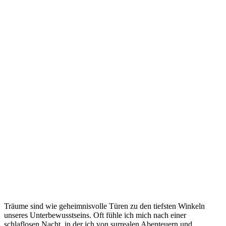
Träume‌ sind wie‌ geheimnisvolle Türen zu den tiefsten Winkeln
unseres Unterbewusstseins. Oft fühle ich mich nach einer
schlaflosen⁤ Nacht, ‍in ‍der ich von⁢ surrealen‍ Abenteuern und