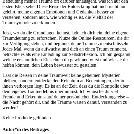
Bedeutung ‌meiner Träume ‌oft darüber hinausgeht, was⁢ ich⁣ auf den
ersten Blick sehe.​ Diese Reise der Entdeckung ⁢hat mich nicht nur
gelehrt,‍ meine eigenen Emotionen und Gedanken besser zu
verstehen, sondern auch, wie wichtig es ist, die Vielfalt der
Traumsymbole zu erkunden.
Jetzt, wo du die‍ Grundlagen kennst, lade ich dich ein, deine eigene
Traumdeutung ⁣zu erforschen. Nutze die Online-Ressourcen, die dir
zur Verfügung stehen, und beginne, deine⁤ Träume ⁢zu entschlüsseln.
Jedes Mal, wenn du aufwachst und dich an ​einen Traum​ erinnerst,
betrachte es ​als eine Einladung ⁤zur Selbstreflexion. Ich bin gespannt,
​welche erstaunlichen Einsichten du gewinnen wirst und wie sie ​dir
helfen können, dein Leben bewusster zu gestalten.
Lass die Reisen in deine Traumwelt keine geheimen​ Mysterien
bleiben,⁣ sondern entdecke den Reichtum an Bedeutungen, der in
ihnen verborgen liegt. Es ist an der Zeit, dass du die Kontrolle‍ über
dein⁢ eigenes Traumerlebnis übernimmst. Ich wünsche dir viel
Freude und Erkenntnis auf deiner persönlichen Entdeckungsreise –
die Nacht‍ gehört dir, ‌und die Träume ⁤warten darauf, ​verstanden zu
werden!
Keine Produkte gefunden.
Autor*in des Beitrages