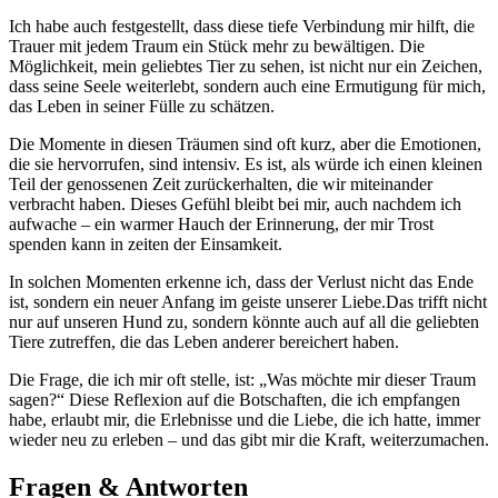
Ich habe auch⁤ festgestellt, dass diese tiefe‍ Verbindung mir hilft, die
Trauer mit jedem Traum ein‌ Stück mehr zu bewältigen. ‌Die
Möglichkeit, mein geliebtes Tier zu sehen, ist nicht nur ‍ein Zeichen, ​
dass⁤ seine Seele weiterlebt, sondern‍ auch eine Ermutigung für ⁣mich,
das Leben in seiner Fülle zu schätzen.
Die Momente in ​diesen Träumen sind oft kurz,‍ aber die ⁣Emotionen,
die sie ⁤hervorrufen, sind intensiv. ​Es ist, als würde ⁤ich ​einen⁤ kleinen
⁤Teil‌ der genossenen Zeit zurückerhalten, die wir⁣ miteinander
verbracht haben. ‍Dieses Gefühl⁣ bleibt‌ bei mir, ⁣auch nachdem ich
aufwache – ein warmer​ Hauch der ‌Erinnerung, der mir Trost
spenden kann ⁢in zeiten ‌der Einsamkeit.
In solchen Momenten erkenne ich,​ dass der Verlust ‍nicht⁤ das Ende
⁢ist, sondern ein neuer Anfang⁤ im geiste unserer Liebe.Das trifft⁢ nicht
nur ​auf unseren Hund zu,‌ sondern könnte auch auf all die geliebten
‍Tiere zutreffen, die⁤ das Leben anderer bereichert haben.
Die Frage, ​die ich mir oft​ stelle, ist:⁣ „Was möchte mir dieser⁤ Traum
sagen?“ Diese Reflexion⁣ auf ​die Botschaften, die​ ich empfangen
⁢habe, erlaubt mir, die Erlebnisse‌ und⁢ die Liebe,⁤ die‌ ich ‌hatte, immer​
wieder neu zu erleben – ⁣und das gibt mir die Kraft, weiterzumachen.
Fragen & ‌Antworten