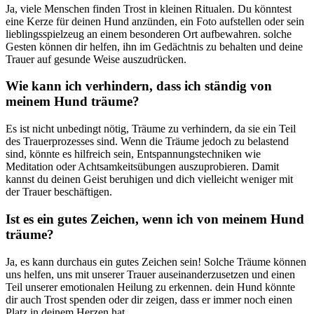
Ja, viele Menschen ‌finden Trost in kleinen‌ Ritualen. Du könntest
eine ​Kerze für deinen ‌Hund ​anzünden, ‌ein Foto aufstellen oder sein‌
lieblingsspielzeug an einem besonderen Ort aufbewahren. solche
Gesten ‌können dir helfen, ihn im Gedächtnis zu behalten und deine​
Trauer auf gesunde Weise auszudrücken.
Wie kann ich verhindern, dass ich ständig von
meinem Hund träume?
Es ist nicht unbedingt nötig, Träume⁤ zu verhindern, da ‌sie ein Teil
des Trauerprozesses sind. Wenn ⁢die Träume⁢ jedoch zu belastend
sind, könnte es‌ hilfreich sein, Entspannungstechniken wie
Meditation oder Achtsamkeitsübungen auszuprobieren. Damit
kannst du deinen ⁢Geist‌ beruhigen und ⁣dich vielleicht weniger⁣ mit
der Trauer⁤ beschäftigen.
Ist es ein gutes ‍Zeichen, wenn ich von ‌meinem ​Hund
träume?
Ja, es kann durchaus ein⁣ gutes ⁣Zeichen sein! ‌Solche Träume können
uns helfen,⁤ uns⁢ mit unserer Trauer auseinanderzusetzen und einen
Teil ​unserer⁢ emotionalen Heilung zu erkennen. dein Hund⁢ könnte
‍dir‌ auch‍ Trost spenden​ oder dir zeigen, dass er immer noch einen
Platz in deinem Herzen⁢ hat.