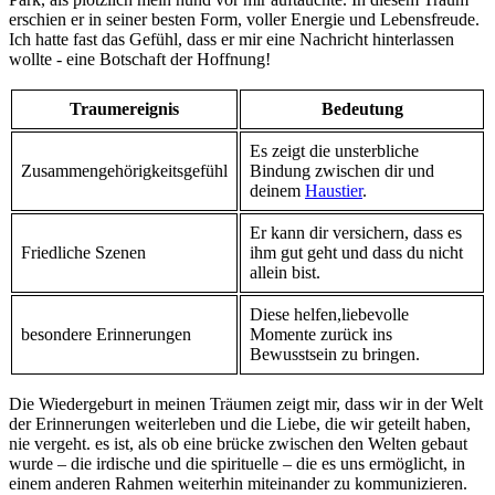
erschien ⁣er⁢ in​ seiner ‍besten Form, voller Energie und Lebensfreude.
Ich hatte fast⁣ das Gefühl, dass er mir​ eine Nachricht hinterlassen
wollte ⁣- eine Botschaft der Hoffnung!
Traumereignis
Bedeutung
Es zeigt die unsterbliche
Zusammengehörigkeitsgefühl
Bindung zwischen dir und
deinem
Haustier
.
Er kann dir versichern, dass es
Friedliche Szenen
ihm gut​ geht und dass du nicht
‍allein bist.
Diese helfen,liebevolle
besondere Erinnerungen
Momente zurück ⁣ins
Bewusstsein zu bringen.
Die‍ Wiedergeburt in meinen Träumen‍ zeigt⁤ mir, dass wir ​in der Welt
der Erinnerungen weiterleben und ​die ⁣Liebe, die wir geteilt haben,
nie​ vergeht. es ist, als⁣ ob eine brücke zwischen den ⁣Welten gebaut‍
wurde – die⁤ irdische und die spirituelle – die ‌es uns⁣ ermöglicht,⁤ in
einem anderen Rahmen⁤ weiterhin⁢ miteinander⁤ zu kommunizieren.