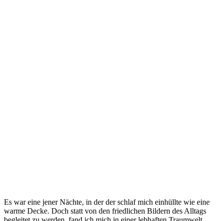
Es war eine jener Nächte, in der der schlaf mich einhüllte wie eine
warme‍ Decke. Doch ⁣statt von den friedlichen Bildern​ des‌ Alltags
begleitet zu werden, fand ⁣ich ​mich in einer​ lebhaften Traumwelt