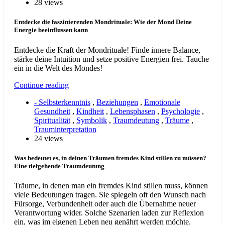
28 views
Entdecke die faszinierenden Mondrituale: Wie der Mond Deine
Energie beeinflussen kann
Entdecke die Kraft der Mondrituale! Finde innere Balance,
stärke deine Intuition und setze positive Energien frei. Tauche
ein in die Welt des Mondes!
Continue reading
- Selbsterkenntnis
,
Beziehungen
,
Emotionale
Gesundheit
,
Kindheit
,
Lebensphasen
,
Psychologie
,
Spiritualität
,
Symbolik
,
Traumdeutung
,
Träume
,
Trauminterpretation
24 views
Was bedeutet es, in deinen Träumen fremdes Kind stillen zu müssen?
Eine tiefgehende Traumdeutung
Träume, in denen man ein fremdes Kind stillen muss, können
viele Bedeutungen tragen. Sie spiegeln oft den Wunsch nach
Fürsorge, Verbundenheit oder auch die Übernahme neuer
Verantwortung wider. Solche Szenarien laden zur Reflexion
ein, was im eigenen Leben neu genährt werden möchte.