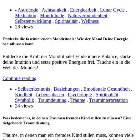
- Astrologie
,
Achtsamkeit
,
Energiearbeit
,
Lunar Cycle
,
Meditation
,
Mondrituale
,
Naturverbundenheit
,
Selbstentwicklung
,
Spiritualität
,
Wellness
28 views
Entdecke die faszinierenden Mondrituale: Wie der Mond Deine Energie
beeinflussen kann
Entdecke die Kraft der Mondrituale! Finde innere Balance, stärke
deine Intuition und setze positive Energien frei. Tauche ein in die
Welt des Mondes!
Continue reading
- Selbsterkenntnis
,
Beziehungen
,
Emotionale Gesundheit
,
Kindheit
,
Lebensphasen
,
Psychologie
,
Spiritualität
,
Symbolik
,
Traumdeutung
,
Träume
,
Trauminterpretation
24 views
Was bedeutet es, in deinen Träumen fremdes Kind stillen zu müssen? Eine
tiefgehende Traumdeutung
Träume, in denen man ein fremdes Kind stillen muss, können viele