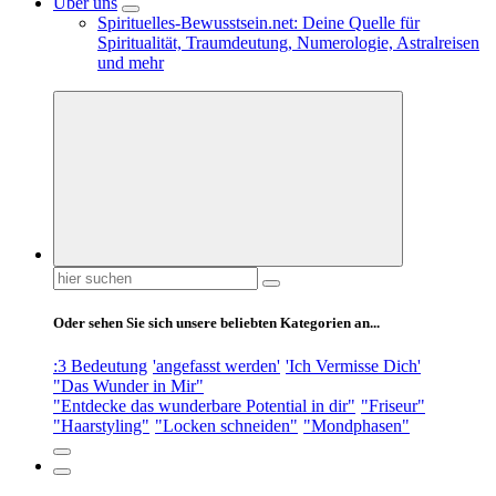
Über uns
Spirituelles-Bewusstsein.net: Deine Quelle für
Spiritualität, Traumdeutung, Numerologie, Astralreisen
und mehr
Suchen
nach:
Oder sehen Sie sich unsere beliebten Kategorien an...
:3 Bedeutung
'angefasst werden'
'Ich Vermisse Dich'
"Das Wunder in Mir"
"Entdecke das wunderbare Potential in dir"
"Friseur"
"Haarstyling"
"Locken schneiden"
"Mondphasen"