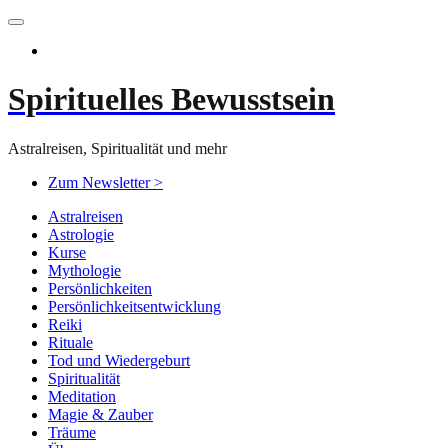
Zum
Inhalt
springen
Spirituelles Bewusstsein
Astralreisen, Spiritualität und mehr
Zum Newsletter >
Astralreisen
Astrologie
Kurse
Mythologie
Persönlichkeiten
Persönlichkeitsentwicklung
Reiki
Rituale
Tod und Wiedergeburt
Spiritualität
Meditation
Magie & Zauber
Träume