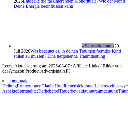
2026
Entdecke die faszinierenden Mondrituale: Wie der Mond
Deine Energie beeinflussen kann
- Selbsterkenntnis
29.
Juli 2026
Was bedeutet es, in deinen Träumen fremdes Kind
stillen zu müssen? Eine tiefgehende Traumdeutung
Letzte Aktualisierung am 2026-08-07 / Affiliate Links / Bilder von
der Amazon Product Advertising API
emotionale
Heilung
Erinnerungen
Glaube
Hund
Lebenslektionen
Lebenszyklus
psyc
Aspekte
Spiritualität
Tierliebe
tod
Trauerbewältigung
traumdeutung
Träu