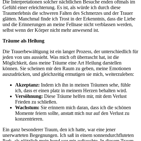
Die Interpretationen solcher⁢ nächtlichen‍ Besuche enden oftmals im
Gefühl einer erleichterung. ⁣Es ist, als würde ‍ich durch diese
Traumerlebnis die‍ schweren Falten des Schmerzes‌ und der Trauer
glätten. Manchmal finde ich Trost in der‌ Erkenntnis, dass die⁢ Liebe
und die Erinnerungen ⁣an‌ meine Fellnase nicht verblassen ‌werden,
selbst wenn⁢ der‍ Körper nicht mehr anwesend ist.
Träume als Heilung
Die ‌Trauerbewältigung⁣ ist ein langer Prozess, der unterschiedlich für
jeden von⁣ uns aussieht. ‍Was mich oft​ überrascht hat, ⁤ist die⁣
Möglichkeit, dass meine Träume ​eine Art ⁣Heilung darstellen
können. Sie scheinen mir den ⁤Raum‌ zu ⁣geben, meine‌ Emotionen
auszudrücken, und gleichzeitig ermutigen sie mich, weiterzuleben:
Akzeptanz:
Indem ich ​ihn in ‌meinen Träumen sehe, fühle
ich, dass⁢ er ⁤einen platz in meinem ​Herzen‍ behalten wird.
Versöhnung:
Diese ​Träume ⁢helfen mir, mit dem Verlust
Frieden zu ⁢schließen.
Wachstum:
Sie erinnern mich daran, dass ‌ich die schönen ​
Momente feiern sollte, anstatt⁢ mich‌ nur ⁢auf den Verlust zu‌
konzentrieren.
Ein ⁢ganz besonderer Traum, den ich hatte, war​ eine ⁤jener
unerwarteten Begegnungen.‌ Ich saß in⁣ einem ⁤sonnendurchfluteten
Park, als plötzlich mein hund vor mir ‍auftauchte. ​In diesem ​Traum