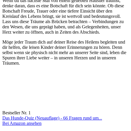
Wenn du das nächste ⁤Mal von⁢ einem geliebten Haustier‍ träumst,⁣
denke daran,⁣ dass es eine Botschaft für⁣ dich sein könnte. Ob diese
Botschaft Freude, Trauer oder eine‌ tiefere Einsicht über den‌
Kreislauf des Lebens ⁤bringt, sie ist‍ wertvoll und ​bedeutungsvoll.
Lass ‌uns diese Träume als ‌Brücken‌ betrachten – Verbindungen zu
den Wesen, ⁢die uns geprägt​ haben,⁤ und als Gelegenheiten, unser‍
Herz ‌weiter zu öffnen, auch in Zeiten des Abschieds.
Möge jeder Traum ⁤dich auf deiner Reise des Heilens begleiten und
dir ‌helfen,​ die ‍leisen Kinder deiner Erinnerungen zu hören. Denn‌
selbst wenn sie physisch nicht⁢ mehr ⁤an unserer Seite sind, leben die
Spuren‌ ihrer Liebe weiter‍ – in unseren Herzen und in ⁢unseren
Träumen.
Bestseller Nr. 1
Das Hunde-Quiz (Neuauflage) - 66 Fragen rund um...
Bei Amazon ansehen