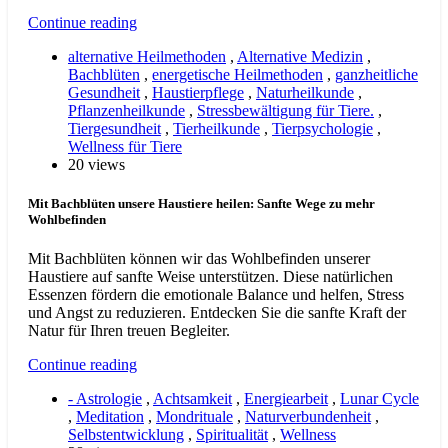
Continue reading
alternative Heilmethoden
,
Alternative Medizin
,
Bachblüten
,
energetische Heilmethoden
,
ganzheitliche
Gesundheit
,
Haustierpflege
,
Naturheilkunde
,
Pflanzenheilkunde
,
Stressbewältigung für Tiere.
,
Tiergesundheit
,
Tierheilkunde
,
Tierpsychologie
,
Wellness für Tiere
20 views
Mit Bachblüten unsere Haustiere heilen: Sanfte Wege zu mehr
Wohlbefinden
Mit Bachblüten können wir das Wohlbefinden unserer
Haustiere auf sanfte Weise unterstützen. Diese natürlichen
Essenzen fördern die emotionale Balance und helfen, Stress
und Angst zu reduzieren. Entdecken Sie die sanfte Kraft der
Natur für Ihren treuen Begleiter.
Continue reading
- Astrologie
,
Achtsamkeit
,
Energiearbeit
,
Lunar Cycle
,
Meditation
,
Mondrituale
,
Naturverbundenheit
,
Selbstentwicklung
,
Spiritualität
,
Wellness