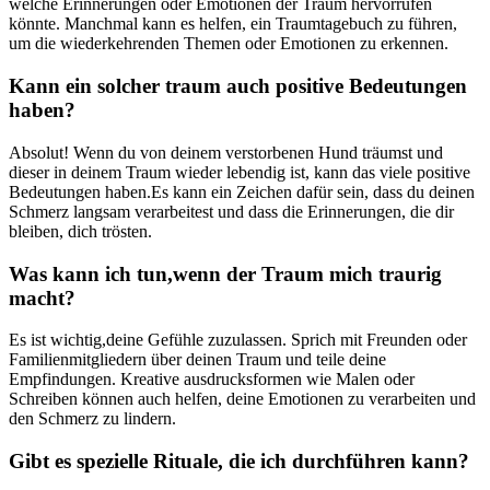
⁢welche Erinnerungen oder Emotionen der⁣ Traum​ hervorrufen
könnte. Manchmal kann es helfen, ein ⁣Traumtagebuch zu ‍führen,
um ⁢die wiederkehrenden Themen oder​ Emotionen zu erkennen.
Kann ein solcher traum auch positive Bedeutungen
‍haben?
Absolut!⁣ Wenn‍ du​ von deinem ⁤verstorbenen Hund träumst und
dieser in deinem Traum wieder lebendig ist, kann⁢ das viele​ positive
Bedeutungen ‍haben.Es kann ein Zeichen dafür ⁤sein, dass du deinen
⁤Schmerz langsam verarbeitest und dass⁢ die Erinnerungen,​ die dir
bleiben, dich trösten.
Was ‍kann ich tun,wenn der Traum⁣ mich ‌traurig⁤
macht?
Es​ ist‍ wichtig,deine Gefühle ⁣zuzulassen.‌ Sprich mit ​Freunden oder
Familienmitgliedern über deinen⁣ Traum und teile deine
Empfindungen.‍ Kreative ausdrucksformen ⁢wie Malen oder
‍Schreiben können auch helfen, deine Emotionen zu verarbeiten und
den Schmerz zu lindern.
Gibt​ es spezielle Rituale, die‍ ich ⁤durchführen kann?