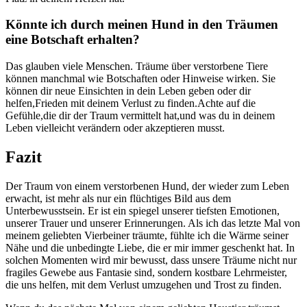
Könnte ich ⁤durch meinen Hund in den Träumen
eine Botschaft erhalten?
Das glauben viele‌ Menschen. Träume über verstorbene Tiere
können manchmal wie Botschaften oder Hinweise wirken. Sie⁢
können dir neue Einsichten in dein​ Leben geben oder dir
helfen,Frieden mit deinem ⁣Verlust zu finden.Achte⁢ auf die
Gefühle,die dir ⁢der ​Traum vermittelt ​hat,und was du in deinem
Leben vielleicht‌ verändern oder akzeptieren musst.
Fazit
Der Traum von einem verstorbenen Hund, der wieder zum Leben
erwacht, ist mehr ‍als‍ nur ein flüchtiges Bild ‍aus ⁣dem
Unterbewusstsein. Er ist ein spiegel unserer tiefsten⁤ Emotionen,
unserer Trauer und unserer Erinnerungen.‍ Als‍ ich das letzte Mal‍ von
meinem geliebten Vierbeiner träumte, fühlte ich die Wärme seiner
Nähe und die unbedingte ‍Liebe, die er ⁣mir immer geschenkt hat. In‍
solchen Momenten wird mir ⁢bewusst, dass unsere Träume⁣ nicht nur
fragiles Gewebe⁣ aus Fantasie sind, sondern kostbare Lehrmeister,
die uns‍ helfen, ​mit dem⁣ Verlust⁣ umzugehen ​und Trost‌ zu finden.