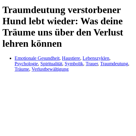
Traumdeutung verstorbener
Hund lebt wieder: Was deine
Träume uns über den Verlust
lehren können
Emotionale Gesundheit
,
Haustiere
,
Lebenszyklen
,
Psychologie
,
Spiritualität
,
Symbolik
,
Trauer
,
Traumdeutung
,
Träume
,
Verlustbewältigung