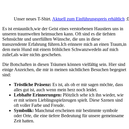
Unser neues T-Shirt.
Aktuell zum Einführungspreis erhältlich
:
Es ​ist erstaunlich,wie der Geist eines ⁤verstorbenen Haustiers uns ‍in
unseren traumwelten‍ heimsuchen kann.⁤ Oft sind es die tiefsten
‍Sehnsüchte und unerfüllten Wünsche, die uns in diese
transzendente Erfahrung führen.Ich erinnere mich an ⁢einen Traum,in
dem mein Hund mit ​einem ⁤fröhlichen Schwanzwedeln ‌auf mich⁣
zulief,als ‍wäre ‍nichts ‌geschehen.
Die Botschaften in diesen Träumen können vielfältig sein.‍ Hier sind
einige ⁤Anzeichen, die mir in meinen ⁢nächtlichen Besuchen begegnet
⁢sind:
Tröstliche Präsenz:
Es ist,‌ als ‍ob er mir sagen möchte, dass
alles⁣ gut ist, auch wenn mein ‍herz noch leidet.
Lebhafte Erinnerungen:
Plötzlich sehe ich ‍ihn wieder, wie
⁢er ‍mit seinen Lieblingsspielzeugen spielt. Diese Szenen ⁣sind
oft voller Farbe ⁢und Freude.
Symbolik:
Manchmal erscheinen mir bestimmte symbole
oder ‍Orte, ​die eine tiefere Bedeutung für‌ unsere gemeinsame⁢
Zeit hatten.