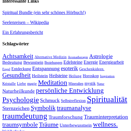
Interessante Links
Spiritual Bundle (ein sehr schönes Hörbuch!)
Seelenreisen – Wikipedia
Ein Erfahrungsbericht
Schlagwörter
Achtsamkeit
Astrologie
Alternative Medizin
Aromatherapie
Edelsteine
Energie
Energiearbeit
Bedeutung
Bewusstsein
Beziehungen
esoterik
Entspannung
Entdeckung
Geschenkideen.
Engel
Gesundheit
Heilsteine
Heilstein
Horoskop
Heilung
Inspiration
Meditation
Kristalle
magie
mystik
Liebe
Mineralien
Natur
persönliche Entwicklung
Naturheilkunde
Spiritualität
Psychologie
Schmuck
Selbstreflexion
Symbolik
traumanalyse
Sternzeichen
traumdeutung
Trauminterpretation
Traumforschung
Träume
wellness.
traumsymbole
Unterbewusstsein