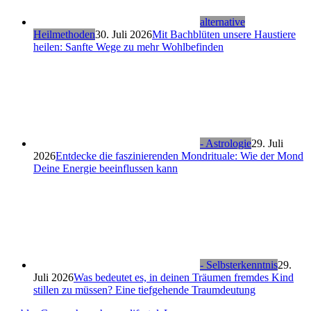
alternative
Heilmethoden
30. Juli 2026
Mit Bachblüten unsere Haustiere
heilen: Sanfte Wege zu mehr Wohlbefinden
- Astrologie
29. Juli
2026
Entdecke die faszinierenden Mondrituale: Wie der Mond
Deine Energie beeinflussen kann
- Selbsterkenntnis
29.
Juli 2026
Was bedeutet es, in deinen Träumen fremdes Kind
stillen zu müssen? Eine tiefgehende Traumdeutung