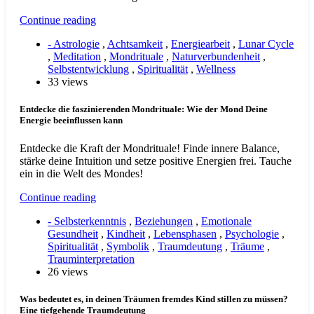
Continue reading
- Astrologie
,
Achtsamkeit
,
Energiearbeit
,
Lunar Cycle
,
Meditation
,
Mondrituale
,
Naturverbundenheit
,
Selbstentwicklung
,
Spiritualität
,
Wellness
33 views
Entdecke die faszinierenden Mondrituale: Wie der Mond Deine
Energie beeinflussen kann
Entdecke die Kraft der Mondrituale! Finde innere Balance,
stärke deine Intuition und setze positive Energien frei. Tauche
ein in die Welt des Mondes!
Continue reading
- Selbsterkenntnis
,
Beziehungen
,
Emotionale
Gesundheit
,
Kindheit
,
Lebensphasen
,
Psychologie
,
Spiritualität
,
Symbolik
,
Traumdeutung
,
Träume
,
Trauminterpretation
26 views
Was bedeutet es, in deinen Träumen fremdes Kind stillen zu müssen?
Eine tiefgehende Traumdeutung