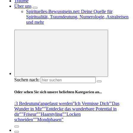
Träume
Über uns
Spirituelles-Bewusstsein.net: Deine Quelle für
Spiritualität, Traumdeutung, Numerologie, Astralreisen
und mehr
Suchen nach:
Oder sehen Sie sich unsere beliebten Kategorien an...
:3 Bedeutung
'angefasst werden'
'Ich Vermisse Dich'
"Das
Wunder in Mir"
"Entdecke das wunderbare Potential in
dir"
"Friseur"
"Haarstyling"
"Locken
schneiden"
"Mondphasen"