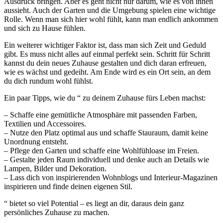
Ausdruck bringen. Aber es geht nicht nur darum, wie es von innen
aussieht. Auch der Garten und die Umgebung spielen eine wichtige
Rolle. Wenn man sich hier wohl fühlt, kann man endlich ankommen
und sich zu Hause fühlen.
Ein weiterer wichtiger Faktor ist, dass man sich Zeit und Geduld
gibt. Es muss nicht alles auf einmal perfekt sein. Schritt für Schritt
kannst du dein neues Zuhause gestalten und dich daran erfreuen,
wie es wächst und gedeiht. Am Ende wird es ein Ort sein, an dem
du dich rundum wohl fühlst.
Ein paar Tipps, wie du “ zu deinem Zuhause fürs Leben machst:
– Schaffe eine gemütliche Atmosphäre mit passenden Farben,
Textilien und Accessoires.
– Nutze den Platz optimal aus und schaffe Stauraum, damit keine
Unordnung entsteht.
– Pflege den Garten und schaffe eine Wohlfühloase im Freien.
– Gestalte jeden Raum individuell und denke auch an Details wie
Lampen, Bilder und Dekoration.
– Lass dich von inspirierenden Wohnblogs und Interieur-Magazinen
inspirieren und finde deinen eigenen Stil.
“ bietet so viel Potential – es liegt an dir, daraus dein ganz
persönliches Zuhause zu machen.