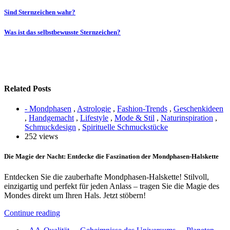
Sind Sternzeichen wahr?
Was ist das selbstbewusste Sternzeichen?
Related Posts
- Mondphasen
,
Astrologie
,
Fashion-Trends
,
Geschenkideen
,
Handgemacht
,
Lifestyle
,
Mode & Stil
,
Naturinspiration
,
Schmuckdesign
,
Spirituelle Schmuckstücke
252 views
Die Magie der Nacht: Entdecke die Faszination der Mondphasen-Halskette
Entdecken Sie die zauberhafte Mondphasen-Halskette! Stilvoll,
einzigartig und perfekt für jeden Anlass – tragen Sie die Magie des
Mondes direkt um Ihren Hals. Jetzt stöbern!
Continue reading